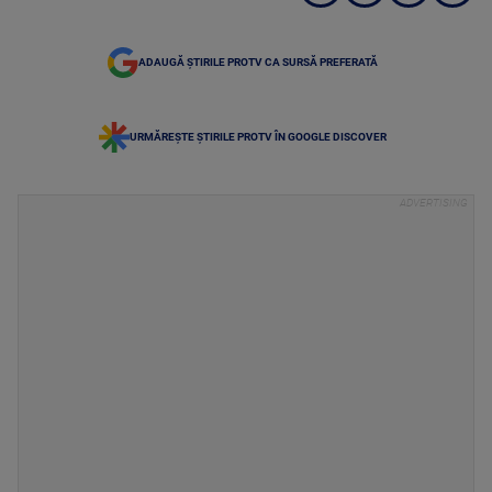
ADAUGĂ ȘTIRILE PROTV CA SURSĂ PREFERATĂ
URMĂREȘTE ȘTIRILE PROTV ÎN GOOGLE DISCOVER