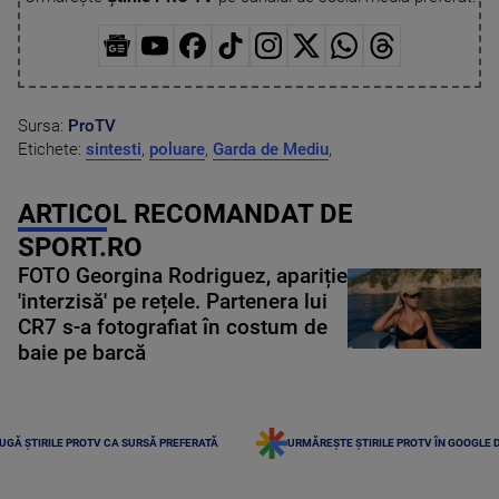
Sursa:
ProTV
Etichete:
sintesti
,
poluare
,
Garda de Mediu
,
ARTICOL RECOMANDAT DE
SPORT.RO
FOTO Georgina Rodriguez, apariție
'interzisă' pe rețele. Partenera lui
CR7 s-a fotografiat în costum de
baie pe barcă
UGĂ ȘTIRILE PROTV CA SURSĂ PREFERATĂ
URMĂREȘTE ȘTIRILE PROTV ÎN GOOGLE 