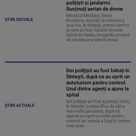
polițiști și jandarmi.
Susținuți aerian de drone
Ministrul Mediului, Diana
STIRI SOCIALE
Buzoianu, anunţă că miercuri a
avut loc, la Sinteşti, primul control
la care au fost folosite dronele
Gărzii de Mediu, imaginile urmând
să constituie probe în dosar.
Doi poliţişti au fost bătuți în
Sinteşti, după ce au oprit un
autoturism pentru control.
Unul dintre agenți a ajuns la
spital
Doi poliţişti au fost agresaţi, marţi,
ȘTIRI ACTUALE
în Sinteşti, judeţul Ilfov, de către
mai multe persoane, după ce
agenţii au oprit un şofer pentru
control, iar acesta a fugit în curtea
unei case.