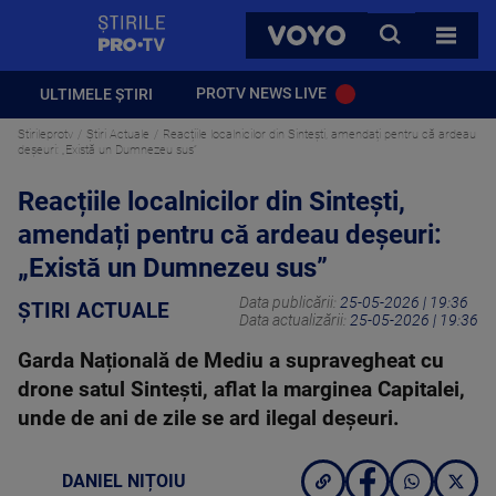
StirilePROTV
CAUTA
VOYO
TOATE 
PROTV NEWS LIVE
ULTIMELE ȘTIRI
Stirileprotv
Știri Actuale
Reacțiile localnicilor din Sintești, amendați pentru că ardeau
deșeuri: „Există un Dumnezeu sus”
Reacțiile localnicilor din Sintești,
amendați pentru că ardeau deșeuri:
„Există un Dumnezeu sus”
Data publicării:
25-05-2026 | 19:36
ȘTIRI ACTUALE
Data actualizării:
25-05-2026 | 19:36
Garda Națională de Mediu a supravegheat cu
drone satul Sintești, aflat la marginea Capitalei,
unde de ani de zile se ard ilegal deșeuri.
DANIEL NIȚOIU