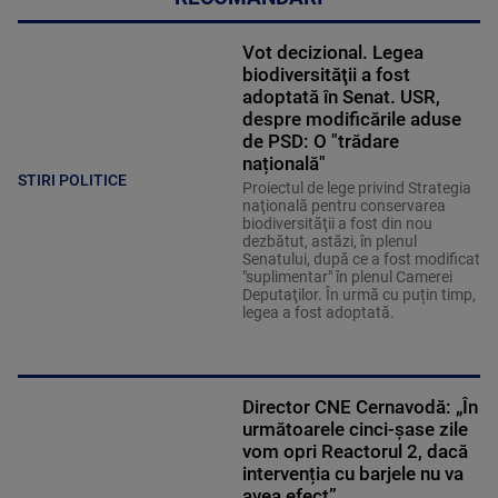
Vot decizional. Legea
biodiversităţii a fost
adoptată în Senat. USR,
despre modificările aduse
de PSD: O "trădare
națională"
STIRI POLITICE
Proiectul de lege privind Strategia
naţională pentru conservarea
biodiversităţii a fost din nou
dezbătut, astăzi, în plenul
Senatului, după ce a fost modificat
"suplimentar" în plenul Camerei
Deputaţilor. În urmă cu puțin timp,
legea a fost adoptată.
Director CNE Cernavodă: „În
următoarele cinci-șase zile
vom opri Reactorul 2, dacă
intervenția cu barjele nu va
avea efect”