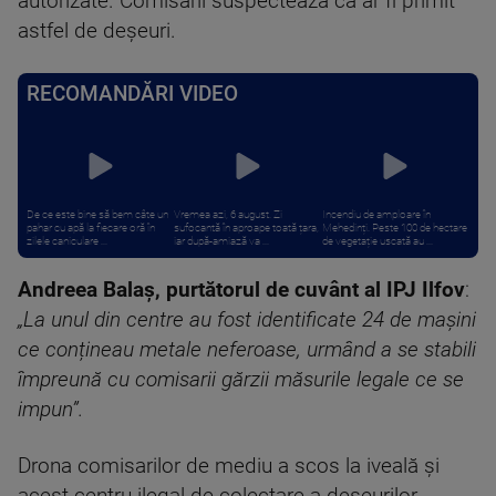
autorizate. Comisarii suspectează că ar fi primit
astfel de deșeuri.
RECOMANDĂRI VIDEO
De ce este bine să bem câte un
Vremea azi, 6 august. Zi
Incendiu de amploare în
pahar cu apă la fiecare oră în
sufocantă în aproape toată țara,
Mehedinți. Peste 100 de hectare
zilele caniculare ...
iar după-amiază va ...
de vegetație uscată au ...
Andreea Balaș, purtătorul de cuvânt al IPJ Ilfov
:
„La unul din centre au fost identificate 24 de mașini
ce conțineau metale neferoase, urmând a se stabili
împreună cu comisarii gărzii măsurile legale ce se
impun”.
Drona comisarilor de mediu a scos la iveală și