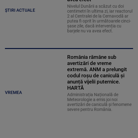
Nivelul Dunării a scăzut cu doi
ȘTIRI ACTUALE
centimetri în ultima zi, iar reactorul
2 al Centralei de la Cernavodă ar
putea fi oprit în următoarele cinci-
șase zile, dacă intervenția cu
barjele nu va avea efect.
România rămâne sub
avertizări de vreme
extremă. ANM a prelungit
codul roșu de caniculă și
anunță vijelii puternice.
HARTĂ
VREMEA
Administrația Națională de
Meteorologie a emis joi noi
avertizări de caniculă și fenomene
severe pentru România.