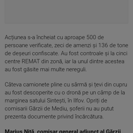
Acțiunea s-a încheiat cu aproape 500 de
persoane verificate, zeci de amenzi și 136 de tone
de deșeuri confiscate. Au fost controale și la cinci
centre REMAT din zonă, iar la unul dintre acestea
au fost găsite mai multe nereguli.
Câteva camionete pline cu sârmă și țevi din cupru
au fost descoperite cu o dronă pe un câmp de la
marginea satului Sintești, în Ilfov. Opriți de
comisarii Gărzii de Mediu, șoferii nu au putut
prezenta documente privind încărcătura.
Marius Niță, comisar general adjunct al Gărzii