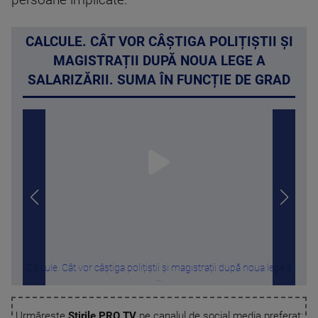
persoane implicate.
CALCULE. CÂT VOR CÂȘTIGA POLIȚIȘTII ȘI
MAGISTRAȚII DUPĂ NOUA LEGE A
SALARIZĂRII. SUMA ÎN FUNCȚIE DE GRAD
Calcule. Cât vor câștiga polițiștii și magistrații după noua lege a
De 
...
Urmărește
Știrile PRO TV
pe canalul de social media preferat: