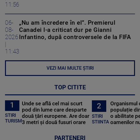
11:56
06-
„Nu am încredere în el”. Premierul
08-
Canadei l-a criticat dur pe Gianni
2026
Infantino, după controversele de la FIFA
|
11:43
VEZI MAI MULTE ȘTIRI
TOP CITITE
Unde se află cel mai scurt
Organismul 
1
2
pod din lume care desparte
populație di
STIRI
două țări europene. Are doar
o abilitate p
STIRI
TURISM
3 metri și două fusuri orare
oamenilor nu
STIINTA
PARTENERI