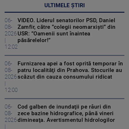
ULTIMELE ȘTIRI
06-
VIDEO. Liderul senatorilor PSD, Daniel
08-
Zamfir, către ”colegii neomarxiști” din
2026
USR: ”Oamenii sunt înaintea
|
păsărelelor!”
12:02
06-
Furnizarea apei a fost oprită temporar în
08-
patru localităţi din Prahova. Stocurile au
2026
scăzut din cauza consumului ridicat
|
12:00
06-
Cod galben de inundaţii pe râuri din
08-
zece bazine hidrografice, până vineri
2026
dimineaţa. Avertismentul hidrologilor
|