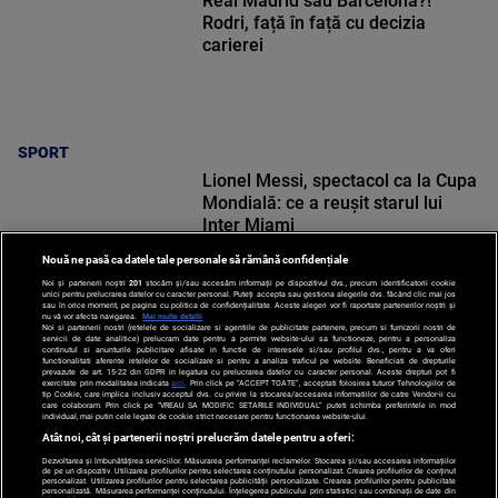
Real Madrid sau Barcelona?!
Rodri, față în față cu decizia
carierei
SPORT
Lionel Messi, spectacol ca la Cupa
Mondială: ce a reușit starul lui
Inter Miami
Nouă ne pasă ca datele tale personale să rămână confidențiale
Noi și partenerii noștri
201
stocăm și/sau accesăm informații pe dispozitivul dvs., precum identificatorii cookie
unici pentru prelucrarea datelor cu caracter personal. Puteți accepta sau gestiona alegerile dvs. făcând clic mai jos
sau în orice moment, pe pagina cu politica de confidențialitate. Aceste alegeri vor fi raportate partenerilor noștri și
nu vă vor afecta navigarea.
Mai multe detalii
Noi si partenerii nostri (retelele de socializare si agentiile de publicitate partenere, precum si furnizorii nostri de
SPORT
servicii de date analitice) prelucram date pentru a permite website-ului sa functioneze, pentru a personaliza
continutul si anunturile publicitare afisate in functie de interesele si/sau profilul dvs., pentru a va oferi
functionalitati aferente retelelor de socializare si pentru a analiza traficul pe website. Beneficiati de drepturile
prevazute de art. 15-22 din GDPR in legatura cu prelucrarea datelor cu caracter personal. Aceste drepturi pot fi
exercitate prin modalitatea indicata
aici
. Prin click pe “ACCEPT TOATE”, acceptati folosirea tuturor Tehnologiilor de
tip Cookie, care implica inclusiv acceptul dvs. cu privire la stocarea/accesarea informatiilor de catre Vendor-ii cu
care colaboram. Prin click pe “VREAU SA MODIFIC SETARILE INDIVIDUAL” puteti schimba preferintele in mod
individual, mai putin cele legate de cookie strict necesare pentru functionarea website-ului.
Atât noi, cât și partenerii noștri prelucrăm datele pentru a oferi:
Dezvoltarea și îmbunătățirea serviciilor. Măsurarea performanței reclamelor. Stocarea și/sau accesarea informațiilor
de pe un dispozitiv. Utilizarea profilurilor pentru selectarea conținutului personalizat. Crearea profilurilor de conținut
personalizat. Utilizarea profilurilor pentru selectarea publicității personalizate. Crearea profilurilor pentru publicitate
personalizată. Măsurarea performanței conținutului. Înțelegerea publicului prin statistici sau combinații de date din