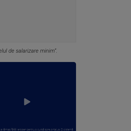
elul de salarizare minim”.
 a rămas fără kerosen pentru o cursă spre Antalya. O cisternă