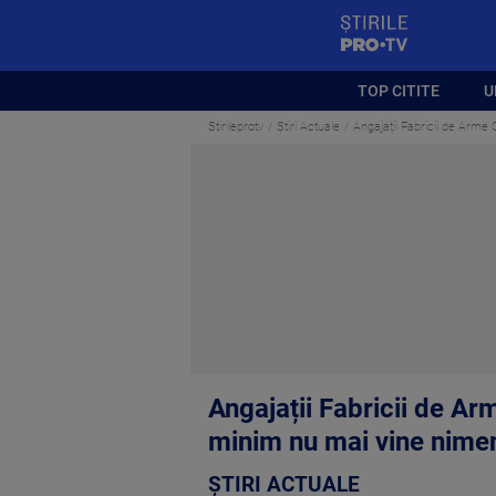
StirilePROTV
TOP CITITE
U
Stirileprotv
Știri Actuale
Angajații Fabricii de Arme 
Angajații Fabricii de A
minim nu mai vine nimeni
ȘTIRI ACTUALE