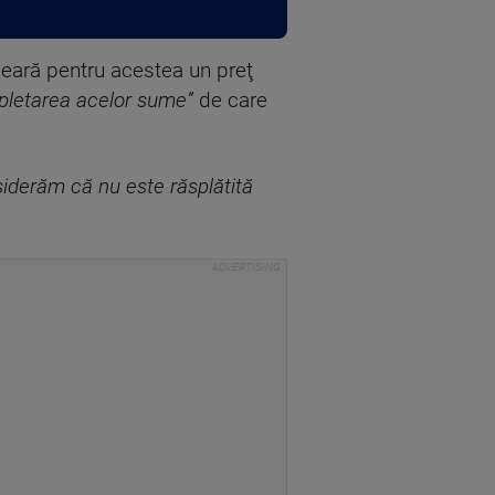
eară pentru acestea un preţ
pletarea acelor sume”
de care
nsiderăm că nu este răsplătită