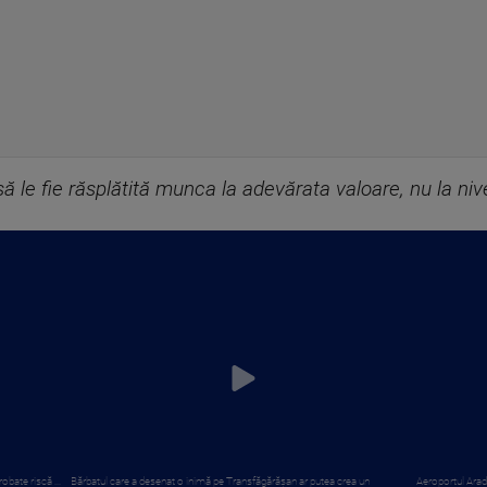
să le fie răsplătită munca la adevărata valoare, nu la niv
obate riscă ...
Bărbatul care a desenat o inimă pe Transfăgărășan ar putea crea un
Aeroportul Arad