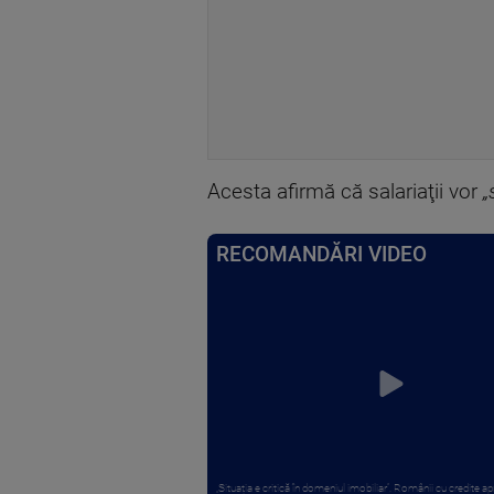
Acesta afirmă că salariaţii vor
„
RECOMANDĂRI VIDEO
„Situația e critică în domeniul imobiliar”. Românii cu credite apr