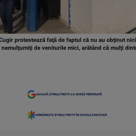
 Cugir protestează faţă de faptul că nu au obţinut nic
 nemulţumiţi de veniturile mici, arătând că mulţi dint
ADAUGĂ ȘTIRILE PROTV CA SURSĂ PREFERATĂ
URMĂREȘTE ȘTIRILE PROTV ÎN GOOGLE DISCOVER