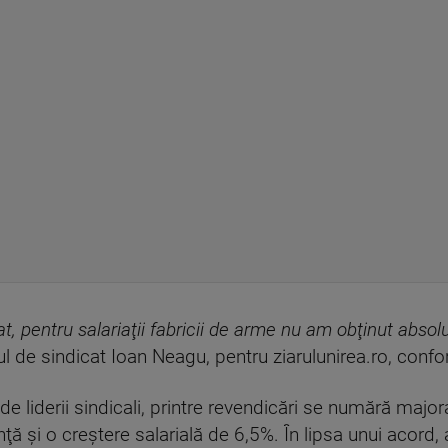
t, pentru salariaţii fabricii de arme nu am obţinut absol
ul de sindicat Ioan Neagu, pentru ziarulunirea.ro, con
 de liderii sindicali, printre revendicări se numără majo
 şi o creştere salarială de 6,5%. În lipsa unui acord, 