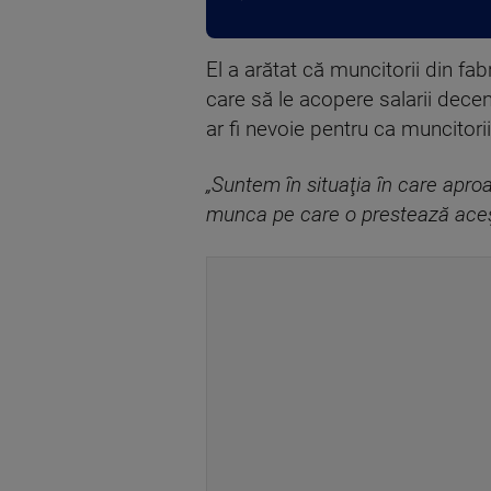
El a arătat că muncitorii din fa
care să le acopere salarii decent
ar fi nevoie pentru ca muncitorii 
„Suntem în situaţia în care aproa
munca pe care o prestează aceş