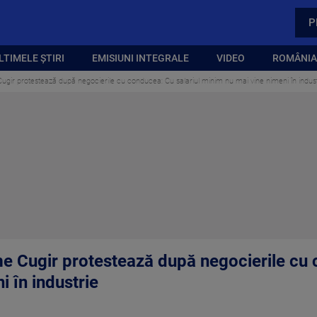
P
LTIMELE ȘTIRI
EMISIUNI INTEGRALE
VIDEO
ROMÂNIA,
Cugir protestează după negocierile cu conducea: Cu salariul minim nu mai vine nimeni în indust
rme Cugir protestează după negocierile cu 
 în industrie