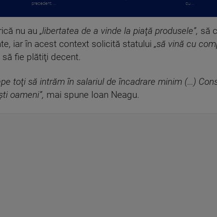
precedent. ...
cu ...
brică nu au
„libertatea de a vinde la piaţă produsele”,
să c
e, iar în acest context solicită statului
„să vină cu com
să fie plătiţi decent.
pe toţi să intrăm în salariul de încadrare minim (...) Co
ti oameni”,
mai spune Ioan Neagu.