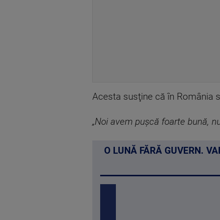
Acesta susţine că în România se
„Noi avem puşcă foarte bună, n
O LUNĂ FĂRĂ GUVERN. VAR