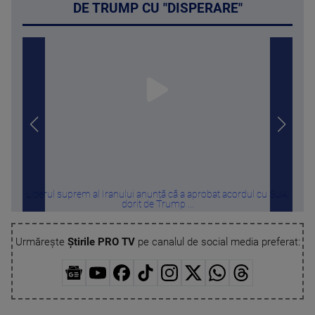
DE TRUMP CU "DISPERARE"
Liderul suprem al Iranului anunță că a aprobat acordul cu SUA,
Rec
dorit de Trump ...
Urmărește
Știrile PRO TV
pe canalul de social media preferat: