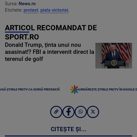
Sursa:
News.ro
Etichete:
protest
,
piata victoriei
,
ARTICOL RECOMANDAT DE
SPORT.RO
Donald Trump, ținta unui nou
asasinat!? FBI a intervenit direct la
terenul de golf
UGĂ ȘTIRILE PROTV CA SURSĂ PREFERATĂ
URMĂREȘTE ȘTIRILE PROTV ÎN GOOGLE 
CITEȘTE ȘI...