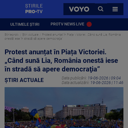
StirilePROTV
CAUTA
VOYO
TOATE 
PROTV NEWS LIVE
ULTIMELE ȘTIRI
Stirileprotv
Știri Actuale
Protest anunțat în Piața Victoriei. „Când sună Lia, România
onestă iese în stradă să apere democraţia”
Protest anunțat în Piața Victoriei.
„Când sună Lia, România onestă iese
în stradă să apere democraţia”
Data publicării:
19-06-2026 | 09:04
ȘTIRI ACTUALE
Data actualizării:
19-06-2026 | 11:46