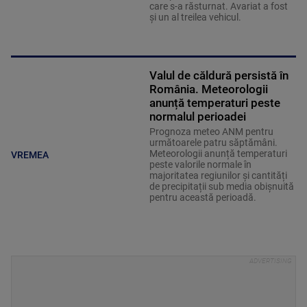
care s-a răsturnat. Avariat a fost
și un al treilea vehicul.
Valul de căldură persistă în
România. Meteorologii
anunță temperaturi peste
normalul perioadei
Prognoza meteo ANM pentru
următoarele patru săptămâni.
Meteorologii anunță temperaturi
VREMEA
peste valorile normale în
majoritatea regiunilor și cantități
de precipitații sub media obișnuită
pentru această perioadă.