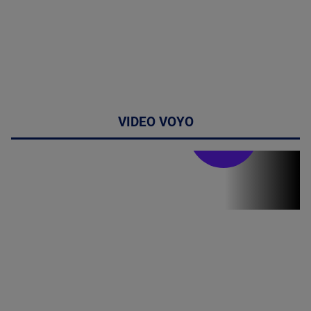
VIDEO VOYO
Stirile PRO TV
Stirile PRO
TV # 19.00 -