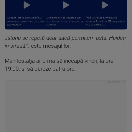
Record istoric pentru traficul
Reclame stinse noaptea, aer
Încă un val de aer fierbinte
aerian european. Aeroporturile
condiționat limitat și autobuze
lovește România. 55 de grade la
operează la ...
electrice ...
nivelul asfaltului ...
„Istoria se repetă doar dacă permitem asta. Haideţi
în stradă!”,
este mesajul lor.
Manifestaţia ar urma să înceapă vineri, la ora
19:00, şi să dureze patru ore.