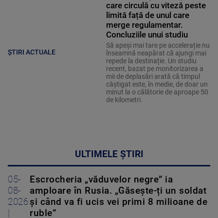
care circulă cu viteză peste
limită față de unul care
merge regulamentar.
Concluziile unui studiu
Să apeși mai tare pe accelerație nu
ȘTIRI ACTUALE
înseamnă neapărat că ajungi mai
repede la destinație. Un studiu
recent, bazat pe monitorizarea a
mii de deplasări arată că timpul
câștigat este, în medie, de doar un
minut la o călătorie de aproape 50
de kilometri.
ULTIMELE ȘTIRI
05-
Escrocheria „văduvelor negre” ia
08-
amploare în Rusia. „Găsește-ți un soldat
2026
și când va fi ucis vei primi 8 milioane de
|
ruble”