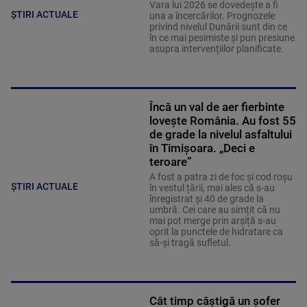
Vara lui 2026 se dovedește a fi
ȘTIRI ACTUALE
una a încercărilor. Prognozele
privind nivelul Dunării sunt din ce
în ce mai pesimiste și pun presiune
asupra intervențiilor planificate.
Încă un val de aer fierbinte
lovește România. Au fost 55
de grade la nivelul asfaltului
în Timișoara. „Deci e
teroare”
A fost a patra zi de foc și cod roșu
ȘTIRI ACTUALE
în vestul țării, mai ales că s-au
înregistrat și 40 de grade la
umbră. Cei care au simțit că nu
mai pot merge prin arșiță s-au
oprit la punctele de hidratare ca
să-și tragă sufletul.
Cât timp câștigă un șofer