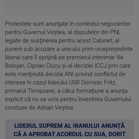
Protestele sunt anunţate în contextul negocierilor
pentru Guvernul Veştea, al disputelor din PNL
legate de susţinerea pentru acest Cabinet, al
punerii sub acuzare a unicului prim-vicepreşedinte
liberal care îl sprijină pe premierul interimar Ilie
Bolojan, Ciprian Ciucu şi al deciziei ICCJ prin care
este menţinută decizia ANI privind conflictul de
interese în cazul liderului USR Dominic Fritz,
primarul Timişoarei, a cărui formaţiune a anunţa
explicit că nu va vota pentru învestirea Guvernului
conduse de Adrian Veştea.
LIDERUL SUPREM AL IRANULUI ANUNȚĂ
CĂ A APROBAT ACORDUL CU SUA, DORIT