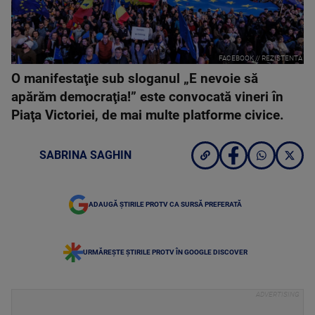
FACEBOOK // REZISTENTA
O manifestaţie sub sloganul „E nevoie să
apărăm democraţia!” este convocată vineri în
Piaţa Victoriei, de mai multe platforme civice.
SABRINA SAGHIN
ADAUGĂ ȘTIRILE PROTV CA SURSĂ PREFERATĂ
URMĂREȘTE ȘTIRILE PROTV ÎN GOOGLE DISCOVER