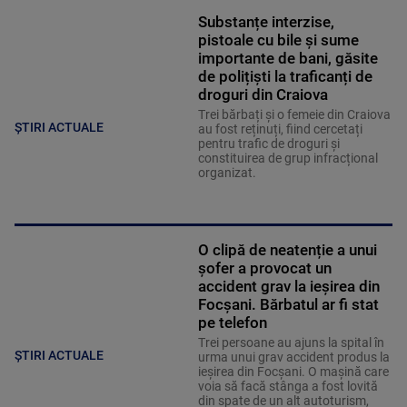
Substanțe interzise,
pistoale cu bile și sume
importante de bani, găsite
de polițiști la traficanți de
droguri din Craiova
Trei bărbați și o femeie din Craiova
ȘTIRI ACTUALE
au fost reținuți, fiind cercetați
pentru trafic de droguri și
constituirea de grup infracțional
organizat.
O clipă de neatenție a unui
șofer a provocat un
accident grav la ieșirea din
Focșani. Bărbatul ar fi stat
pe telefon
Trei persoane au ajuns la spital în
ȘTIRI ACTUALE
urma unui grav accident produs la
ieșirea din Focșani. O mașină care
voia să facă stânga a fost lovită
din spate de un alt autoturism,