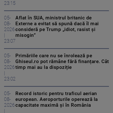
23:15
05-
Aflat în SUA, ministrul britanic de
08-
Externe a evitat să spună dacă îl mai
2026
consideră pe Trump „idiot, rasist și
|
misogin”
23:07
05-
Primăriile care nu se înrolează pe
08-
Ghiseul.ro pot rămâne fără finanțare. Cât
2026
timp mai au la dispoziție
|
23:02
05-
Record istoric pentru traficul aerian
08-
european. Aeroporturile operează la
2026
capacitate maximă și în România
|