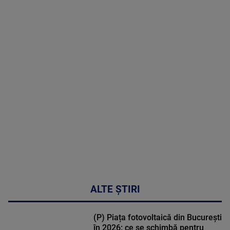
05 August
2026
MAI
MULTE
DETALII
50:27
ALTE ȘTIRI
(P) Piața fotovoltaică din București
în 2026: ce se schimbă pentru