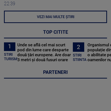
22:39
VEZI MAI MULTE ȘTIRI
TOP CITITE
Unde se află cel mai scurt
Organismul 
1
2
pod din lume care desparte
populație di
STIRI
două țări europene. Are doar
o abilitate p
STIRI
TURISM
3 metri și două fusuri orare
oamenilor nu
STIINTA
PARTENERI