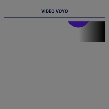
VIDEO VOYO
Stirile PRO TV
Stirile PRO
TV # 19.00 -
07 August
2026
MAI
MULTE