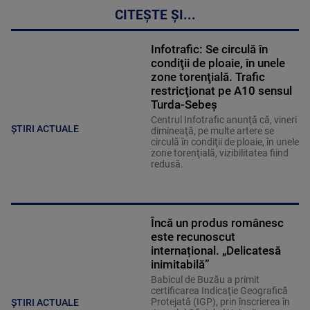
CITEȘTE ȘI...
Infotrafic: Se circulă în
condiţii de ploaie, în unele
zone torenţială. Trafic
restricţionat pe A10 sensul
Turda-Sebeş
Centrul Infotrafic anunţă că, vineri
ȘTIRI ACTUALE
dimineaţă, pe multe artere se
circulă în condiţii de ploaie, în unele
zone torenţială, vizibilitatea fiind
redusă.
Încă un produs românesc
este recunoscut
internațional. „Delicatesă
inimitabilă”
Babicul de Buzău a primit
certificarea Indicaţie Geografică
Protejată (IGP), prin înscrierea în
ȘTIRI ACTUALE