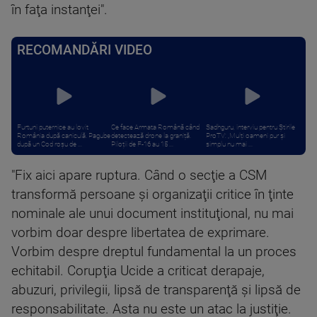
în faţa instanţei".
RECOMANDĂRI VIDEO
Furtuni puternice au lovit
Ce face Armata Română când
Sadhguru, interviu pentru Știrile
România după caniculă. Pagube
detectează drone la graniță.
ProTV: „Mulți oameni pur și
după un Cod roşu de ...
Piloții de F-16 au 15 ...
simplu nu mai ...
"Fix aici apare ruptura. Când o secţie a CSM
transformă persoane şi organizaţii critice în ţinte
nominale ale unui document instituţional, nu mai
vorbim doar despre libertatea de exprimare.
Vorbim despre dreptul fundamental la un proces
echitabil. Corupţia Ucide a criticat derapaje,
abuzuri, privilegii, lipsă de transparenţă şi lipsă de
responsabilitate. Asta nu este un atac la justiţie.