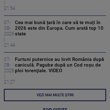
|
21:54
07-
Cea mai bună țară în care să te muți în
08-
2026 este din Europa. Cum arată top 10
2026
state
|
21:44
07-
Furtuni puternice au lovit România după
08-
caniculă. Pagube după un Cod roşu de
2026
ploi torenţiale. VIDEO
|
21:27
VEZI MAI MULTE ȘTIRI