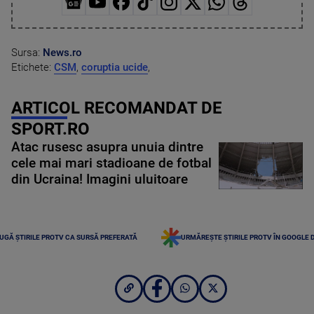
Sursa:
News.ro
Etichete:
CSM
,
coruptia ucide
,
ARTICOL RECOMANDAT DE
SPORT.RO
Atac rusesc asupra unuia dintre
cele mai mari stadioane de fotbal
din Ucraina! Imagini uluitoare
UGĂ ȘTIRILE PROTV CA SURSĂ PREFERATĂ
URMĂREȘTE ȘTIRILE PROTV ÎN GOOGLE 