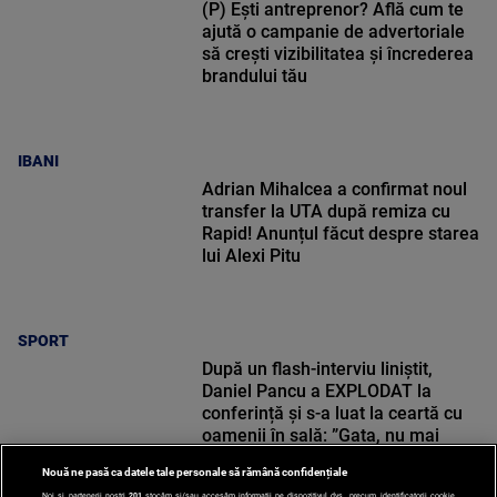
(P) Ești antreprenor? Află cum te
ajută o campanie de advertoriale
să crești vizibilitatea și încrederea
brandului tău
IBANI
Adrian Mihalcea a confirmat noul
transfer la UTA după remiza cu
Rapid! Anunțul făcut despre starea
lui Alexi Pitu
SPORT
După un flash-interviu liniștit,
Daniel Pancu a EXPLODAT la
conferință și s-a luat la ceartă cu
oamenii în sală: ”Gata, nu mai
strigați”
Nouă ne pasă ca datele tale personale să rămână confidențiale
Noi și partenerii noștri
201
stocăm și/sau accesăm informații pe dispozitivul dvs., precum identificatorii cookie