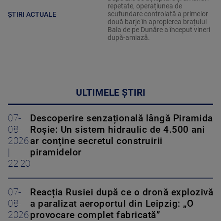
repetate, operațiunea de
scufundare controlată a primelor
ȘTIRI ACTUALE
două barje în apropierea brațului
Bala de pe Dunăre a început vineri
după-amiază.
ULTIMELE ȘTIRI
07-
Descoperire senzațională lângă Piramida
08-
Roșie: Un sistem hidraulic de 4.500 ani
2026
ar conține secretul construirii
|
piramidelor
22:20
07-
Reacția Rusiei după ce o dronă explozivă
08-
a paralizat aeroportul din Leipzig: „O
2026
provocare complet fabricată”