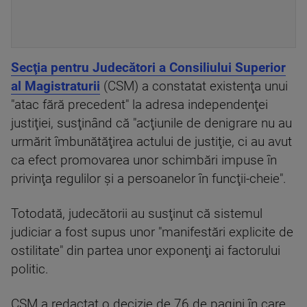
Secţia pentru Judecători a Consiliului Superior
al Magistraturii
(CSM) a constatat existenţa unui
"atac fără precedent" la adresa independenţei
justiţiei, susţinând că "acţiunile de denigrare nu au
urmărit îmbunătăţirea actului de justiţie, ci au avut
ca efect promovarea unor schimbări impuse în
privinţa regulilor şi a persoanelor în funcţii-cheie".
Totodată, judecătorii au susţinut că sistemul
judiciar a fost supus unor "manifestări explicite de
ostilitate" din partea unor exponenţi ai factorului
politic.
CSM a redactat o decizie de 76 de pagini în care