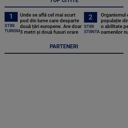
TOP CITITE
Unde se află cel mai scurt
Organismul 
1
2
pod din lume care desparte
populație di
STIRI
două țări europene. Are doar
o abilitate p
STIRI
TURISM
3 metri și două fusuri orare
oamenilor nu
STIINTA
PARTENERI