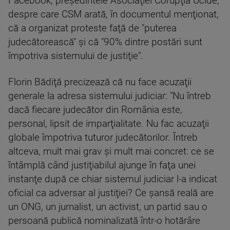
Facebook, preşedintele Asociaţiei Corupţia Ucide,
despre care CSM arată, în documentul menţionat,
că a organizat proteste faţă de "puterea
judecătorească" şi că "90% dintre postări sunt
împotriva sistemului de justiţie".
Florin Bădiţă precizează că nu face acuzaţii
generale la adresa sistemului judiciar: "Nu întreb
dacă fiecare judecător din România este,
personal, lipsit de imparţialitate. Nu fac acuzaţii
globale împotriva tuturor judecătorilor. Întreb
altceva, mult mai grav şi mult mai concret: ce se
întâmplă când justiţiabilul ajunge în faţa unei
instanţe după ce chiar sistemul judiciar l-a indicat
oficial ca adversar al justiţiei? Ce şansă reală are
un ONG, un jurnalist, un activist, un partid sau o
persoană publică nominalizată într-o hotărâre