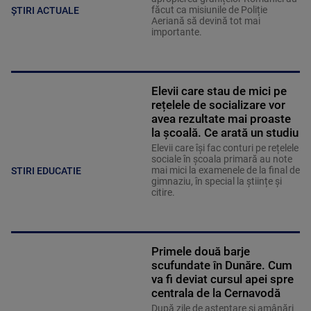
făcut ca misiunile de Poliție
ȘTIRI ACTUALE
Aeriană să devină tot mai
importante.
Elevii care stau de mici pe
rețelele de socializare vor
avea rezultate mai proaste
la școală. Ce arată un studiu
Elevii care îşi fac conturi pe rețelele
sociale în școala primară au note
mai mici la examenele de la final de
STIRI EDUCATIE
gimnaziu, în special la științe și
citire.
Primele două barje
scufundate în Dunăre. Cum
va fi deviat cursul apei spre
centrala de la Cernavodă
După zile de așteptare și amânări