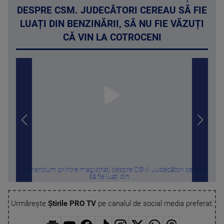
DESPRE CSM. JUDECĂTORI CEREAU SĂ FIE
LUAȚI DIN BENZINĂRII, SĂ NU FIE VĂZUȚI
CĂ VIN LA COTROCENI
Referendum printre magistrați despre CSM. Judecători cereau
Furt
să fie luați din ...
Urmărește
Știrile PRO TV
pe canalul de social media preferat: