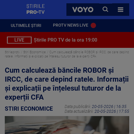
StirilePROTV
CAUTA
VOYO
TOATE 
PROTV NEWS LIVE
ULTIMELE ȘTIRI
LIVE
Știrile PRO TV de la ora 19:00
Stirileprotv
Stiri Economice
Cum calculează băncile ROBOR și IRCC, de care depind
ratele. Informații și explicații pe înțelesul tuturor de la experții CFA
Cum calculează băncile ROBOR și
IRCC, de care depind ratele. Informații
și explicații pe înțelesul tuturor de la
experții CFA
Data publicării:
20-05-2026 | 16:35
STIRI ECONOMICE
Data actualizării:
20-05-2026 | 17:55