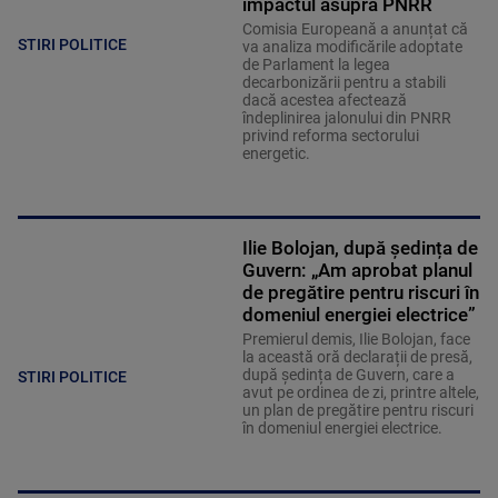
impactul asupra PNRR
Comisia Europeană a anunțat că
STIRI POLITICE
va analiza modificările adoptate
de Parlament la legea
decarbonizării pentru a stabili
dacă acestea afectează
îndeplinirea jalonului din PNRR
privind reforma sectorului
energetic.
Ilie Bolojan, după ședința de
Guvern: „Am aprobat planul
de pregătire pentru riscuri în
domeniul energiei electrice”
Premierul demis, Ilie Bolojan, face
la această oră declarații de presă,
după ședința de Guvern, care a
STIRI POLITICE
avut pe ordinea de zi, printre altele,
un plan de pregătire pentru riscuri
în domeniul energiei electrice.