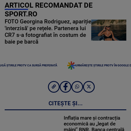
ARTICOL RECOMANDAT DE
SPORT.RO
FOTO Georgina Rodriguez, apariție
'interzisă' pe rețele. Partenera lui
CR7 s-a fotografiat în costum de
baie pe barcă
UGĂ ȘTIRILE PROTV CA SURSĂ PREFERATĂ
URMĂREȘTE ȘTIRILE PROTV ÎN GOOGLE 
CITEȘTE ȘI...
Inflația mare și contracția
economică au „legat de
mâini” BNR. Banca centrală