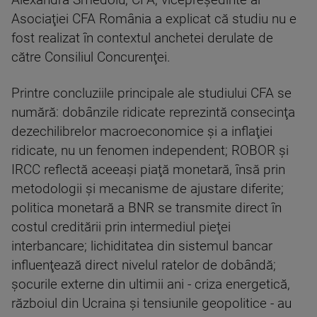
Alexandra Smedoiu, CFA, vicepreşedinte al
Asociaţiei CFA România a explicat că studiu nu e
fost realizat în contextul anchetei derulate de
către Consiliul Concurenţei.
Printre concluziile principale ale studiului CFA se
numără: dobânzile ridicate reprezintă consecinţa
dezechilibrelor macroeconomice şi a inflaţiei
ridicate, nu un fenomen independent; ROBOR şi
IRCC reflectă aceeaşi piaţă monetară, însă prin
metodologii şi mecanisme de ajustare diferite;
politica monetară a BNR se transmite direct în
costul creditării prin intermediul pieţei
interbancare; lichiditatea din sistemul bancar
influenţează direct nivelul ratelor de dobândă;
şocurile externe din ultimii ani - criza energetică,
războiul din Ucraina şi tensiunile geopolitice - au