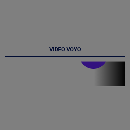
VIDEO VOYO
Stirile PRO TV
Stirile PRO
TV # 13.00 -