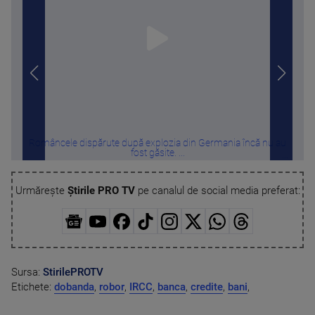
Româncele dispărute după explozia din Germania încă nu au
Ploi 
fost găsite. ...
Urmărește
Știrile PRO TV
pe canalul de social media preferat:
Sursa:
StirilePROTV
Etichete:
dobanda
,
robor
,
IRCC
,
banca
,
credite
,
bani
,