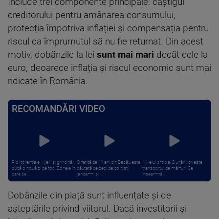
Include trei componente principale: câștigul
creditorului pentru amânarea consumului,
protecția împotriva inflației și compensația pentru
riscul ca împrumutul să nu fie returnat. Din acest
motiv, dobânzile la lei
sunt mai mari
decât cele la
euro, deoarece inflația și riscul economic sunt mai
ridicate în România.
RECOMANDĂRI VIDEO
Ploi torențiale, vijelii și grindină,
O fetiță de 11 ani din Bacău este
Nivelul critic al Dunării lovește
după o nouă zi de foc. Zonele în
căutată de zeci de polițiști,
transportul de mărfuri. Ce
care se ...
jandarmi și ...
înseamnă ...
Dobânzile din piață sunt influențate și de
așteptările privind viitorul. Dacă investitorii și