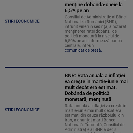
menține dobânda-cheie la
6,5% pe an
Consiliul de Administrație al Băncii
STIRI ECONOMICE
Naționale a României (BNR),
întrunit vineri în ședință, a hotărât
menținerea ratei dobânzii de
politică monetară la nivelul de
6,50% pe an, informează banca
centrală, într-un
comunicat de presă.
BNR: Rata anuală a inflației
va crește în martie-iunie mai
mult decât era estimat.
Dobânda de politică
monetară, menținută
Rata anuală a inflației va crește în
STIRI ECONOMICE
martie-iunie mai mult decât era
estimat, din cauza războiului din
Iran, a anunțat marți Banca
Națională. Totodată, Consiliul de
Administrație al BNR a decis