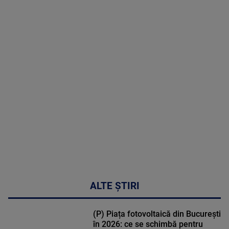
06 August
2026
MAI
MULTE
DETALII
49:04
ALTE ȘTIRI
(P) Piața fotovoltaică din București
în 2026: ce se schimbă pentru