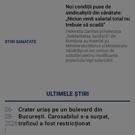
Noi condiții puse de
sindicaliștii din sănătate:
„Niciun venit salarial total nu
trebuie să scadă”
Federaţia Sanitas şi Federaţia
„Solidaritatea Sanitară” din
România au înaintat joi
STIRI SANATATE
Ministerului Muncii şi Ministerului
Sănătăţii un set comun de
solicitări pentru modificarea
proiectului legii salarizării.
ULTIMELE ȘTIRI
06-
Crater uriaș pe un bulevard din
08-
București. Carosabilul s-a surpat,
2026
traficul a fost restricționat
|