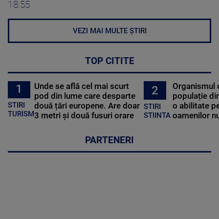
18:55
VEZI MAI MULTE ȘTIRI
TOP CITITE
Unde se află cel mai scurt
Organismul 
1
2
pod din lume care desparte
populație di
STIRI
două țări europene. Are doar
o abilitate p
STIRI
TURISM
3 metri și două fusuri orare
oamenilor nu
STIINTA
PARTENERI