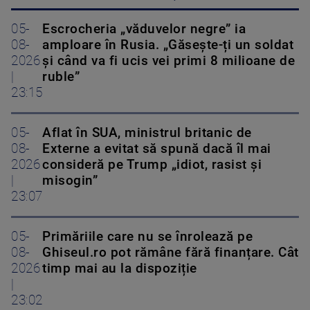
05-
Escrocheria „văduvelor negre” ia
08-
amploare în Rusia. „Găsește-ți un soldat
2026
și când va fi ucis vei primi 8 milioane de
|
ruble”
23:15
05-
Aflat în SUA, ministrul britanic de
08-
Externe a evitat să spună dacă îl mai
2026
consideră pe Trump „idiot, rasist și
|
misogin”
23:07
05-
Primăriile care nu se înrolează pe
08-
Ghiseul.ro pot rămâne fără finanțare. Cât
2026
timp mai au la dispoziție
|
23:02