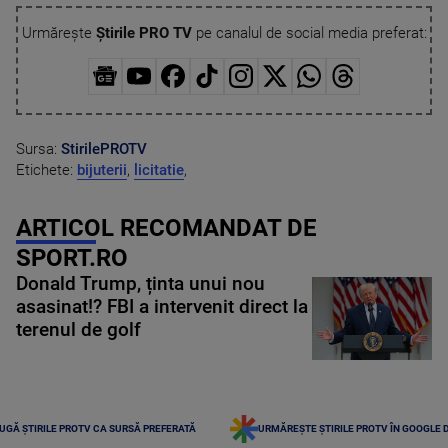
Urmărește
Știrile PRO TV
pe canalul de social media preferat:
Sursa:
StirilePROTV
Etichete:
bijuterii
,
licitatie
,
ARTICOL RECOMANDAT DE
SPORT.RO
Donald Trump, ținta unui nou
asasinat!? FBI a intervenit direct la
terenul de golf
UGĂ ȘTIRILE PROTV CA SURSĂ PREFERATĂ
URMĂREȘTE ȘTIRILE PROTV ÎN GOOGLE 