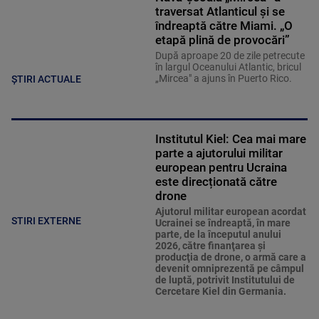
traversat Atlanticul și se
îndreaptă către Miami. „O
etapă plină de provocări”
După aproape 20 de zile petrecute
în largul Oceanului Atlantic, bricul
„Mircea" a ajuns în Puerto Rico.
ȘTIRI ACTUALE
Institutul Kiel: Cea mai mare
parte a ajutorului militar
european pentru Ucraina
este direcționată către
drone
Ajutorul militar european acordat
STIRI EXTERNE
Ucrainei se îndreaptă, în mare
parte, de la începutul anului
2026, către finanţarea şi
producţia de drone, o armă care a
devenit omniprezentă pe câmpul
de luptă, potrivit Institutului de
Cercetare Kiel din Germania.