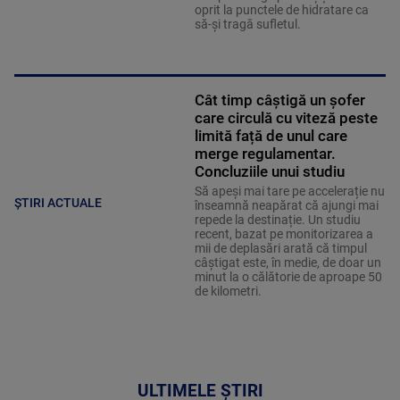
oprit la punctele de hidratare ca
să-și tragă sufletul.
Cât timp câștigă un șofer
care circulă cu viteză peste
limită față de unul care
merge regulamentar.
Concluziile unui studiu
Să apeși mai tare pe accelerație nu
ȘTIRI ACTUALE
înseamnă neapărat că ajungi mai
repede la destinație. Un studiu
recent, bazat pe monitorizarea a
mii de deplasări arată că timpul
câștigat este, în medie, de doar un
minut la o călătorie de aproape 50
de kilometri.
ULTIMELE ȘTIRI