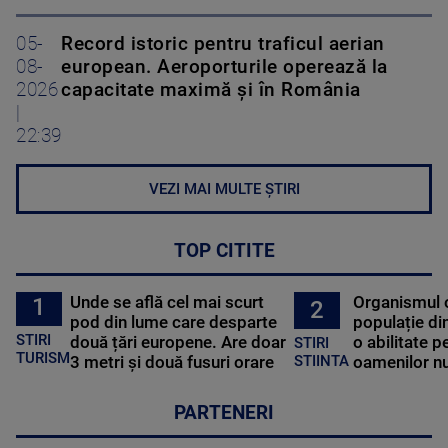
05-
Record istoric pentru traficul aerian
08-
european. Aeroporturile operează la
2026
capacitate maximă și în România
|
22:39
VEZI MAI MULTE ȘTIRI
TOP CITITE
Unde se află cel mai scurt
Organismul 
1
2
pod din lume care desparte
populație di
STIRI
două țări europene. Are doar
o abilitate p
STIRI
TURISM
3 metri și două fusuri orare
oamenilor nu
STIINTA
PARTENERI