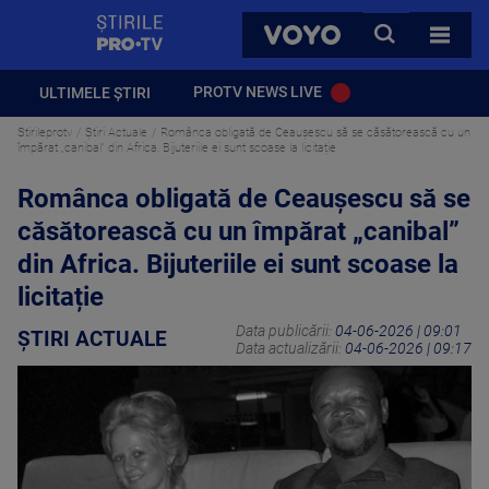
StirilePROTV
CAUTA
VOYO
TOATE 
PROTV NEWS LIVE
ULTIMELE ȘTIRI
Stirileprotv
Știri Actuale
Românca obligată de Ceaușescu să se căsătorească cu un
împărat „canibal” din Africa. Bijuteriile ei sunt scoase la licitație
Românca obligată de Ceaușescu să se
căsătorească cu un împărat „canibal”
din Africa. Bijuteriile ei sunt scoase la
licitație
Data publicării:
04-06-2026 | 09:01
ȘTIRI ACTUALE
Data actualizării:
04-06-2026 | 09:17