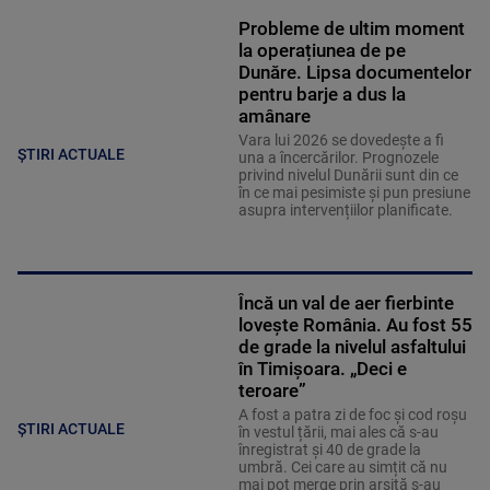
Probleme de ultim moment
la operațiunea de pe
Dunăre. Lipsa documentelor
pentru barje a dus la
amânare
Vara lui 2026 se dovedește a fi
ȘTIRI ACTUALE
una a încercărilor. Prognozele
privind nivelul Dunării sunt din ce
în ce mai pesimiste și pun presiune
asupra intervențiilor planificate.
Încă un val de aer fierbinte
lovește România. Au fost 55
de grade la nivelul asfaltului
în Timișoara. „Deci e
teroare”
A fost a patra zi de foc și cod roșu
ȘTIRI ACTUALE
în vestul țării, mai ales că s-au
înregistrat și 40 de grade la
umbră. Cei care au simțit că nu
mai pot merge prin arșiță s-au