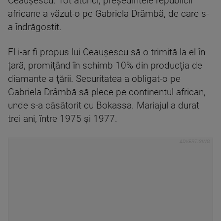
Ceauşescu. Tot atunci, președintele republicii
africane a văzut-o pe Gabriela Drâmbă, de care s-
a îndrăgostit.
El i-ar fi propus lui Ceauşescu să o trimită la el în
țară, promiţând în schimb 10% din producţia de
diamante a ţării. Securitatea a obligat-o pe
Gabriela Drâmbă să plece pe continentul african,
unde s-a căsătorit cu Bokassa. Mariajul a durat
trei ani, între 1975 şi 1977.