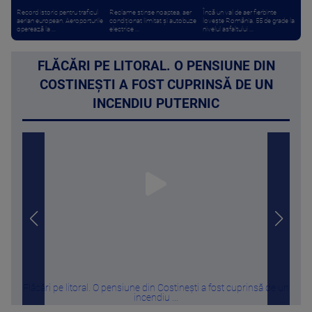
Record istoric pentru traficul
Reclame stinse noaptea, aer
Încă un val de aer fierbinte
aerian european. Aeroporturile
condiționat limitat și autobuze
lovește România. 55 de grade la
operează la ...
electrice ...
nivelul asfaltului ...
FLĂCĂRI PE LITORAL. O PENSIUNE DIN
COSTINEȘTI A FOST CUPRINSĂ DE UN
INCENDIU PUTERNIC
Flăcări pe litoral. O pensiune din Costinești a fost cuprinsă de un
incendiu ...