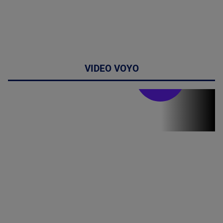
VIDEO VOYO
Stirile PRO TV
Stirile PRO
TV # 07.00 -
08 August
2026