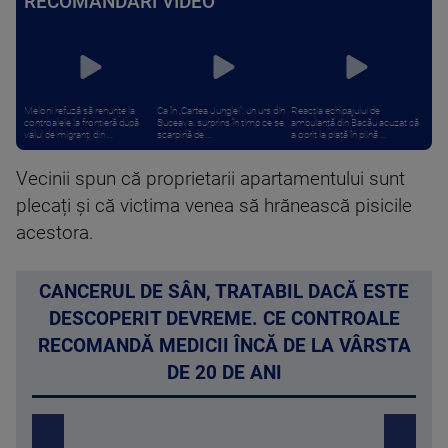
RECOMANDĂRI VIDEO
Meloni refuză să renunțe la
Ca în „Cartea Junglei”: un urs din
Reacția echipajului de
controalele la frontieră după
Suceava, surprins în timp ce se
ambulanță din Bacău acuzat că
valul de migranți din ...
scarpină de ...
a oprit la piață în plină ...
Vecinii spun că proprietarii apartamentului sunt
plecați și că victima venea să hrănească pisicile
acestora.
CANCERUL DE SÂN, TRATABIL DACĂ ESTE
DESCOPERIT DEVREME. CE CONTROALE
RECOMANDĂ MEDICII ÎNCĂ DE LA VÂRSTA
DE 20 DE ANI