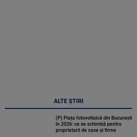
MAI
MULTE
DETALII
02:32:45
ALTE ȘTIRI
(P) Piața fotovoltaică din București
în 2026: ce se schimbă pentru
proprietarii de case și firme