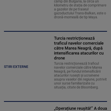
câmp din Bulgaria, la circa un
kilometru de stația de comprimare
a gazelor de pe traseul
gazoductului Trans-Balkan, este o
dronă-momeală de tip Maya.
Turcia restricționează
traficul navelor comerciale
către Marea Neagră, după
intensificarea atacurilor cu
drone
Turcia restricționează traficul
STIRI EXTERNE
navelor comerciale către Marea
Neagră, pe fondul intensificării
atacurilor rusești și ucrainene
asupra vaselor din regiune, potrivit
unor surse familiarizate cu
situația, citate de Bloomberg.
„Operațiune reușită!” A doua