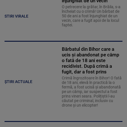
înjunghiat de un vecin
O petrecere la grătar, în Brăila, s-a
încheiat cu o crimă! Un bărbat de
50 de ani a fost înjunghiat de un
STIRI VIRALE
vecin, care a fugit apoi de la locul
faptei.
Bărbatul din Bihor care a
ucis și abandonat pe câmp
o fată de 18 ani este
recidivist. După crimă a
fugit, dar a fost prins
Crimă îngrozitoare în Bihor! O fată
ȘTIRI ACTUALE
de 18 ani, elevă în practică la o
fermă, a fost ucisă și abandonată
pe un câmp, iar suspectul a fost
prins vineri seara. Polițiștii l-au
căutat pe criminal, inclusiv cu
drone și un elicopter!