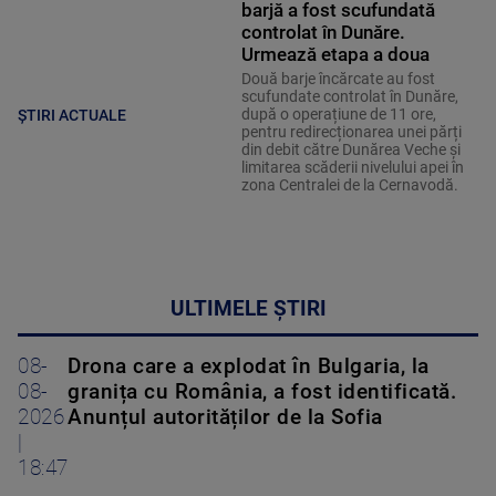
barjă a fost scufundată
controlat în Dunăre.
Urmează etapa a doua
Două barje încărcate au fost
scufundate controlat în Dunăre,
după o operațiune de 11 ore,
ȘTIRI ACTUALE
pentru redirecționarea unei părți
din debit către Dunărea Veche și
limitarea scăderii nivelului apei în
zona Centralei de la Cernavodă.
ULTIMELE ȘTIRI
08-
Drona care a explodat în Bulgaria, la
08-
granița cu România, a fost identificată.
2026
Anunțul autorităților de la Sofia
|
18:47