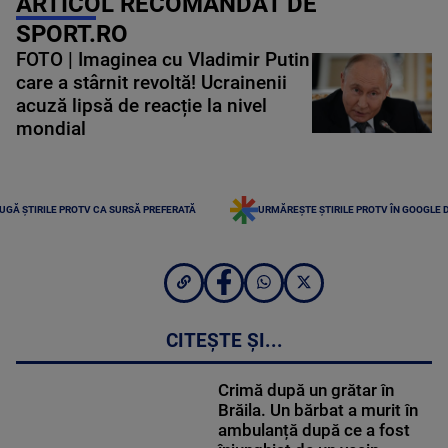
ARTICOL RECOMANDAT DE
SPORT.RO
FOTO | Imaginea cu Vladimir Putin
care a stârnit revoltă! Ucrainenii
acuză lipsă de reacție la nivel
mondial
UGĂ ȘTIRILE PROTV CA SURSĂ PREFERATĂ
URMĂREȘTE ȘTIRILE PROTV ÎN GOOGLE 
CITEȘTE ȘI...
Crimă după un grătar în
Brăila. Un bărbat a murit în
ambulanță după ce a fost