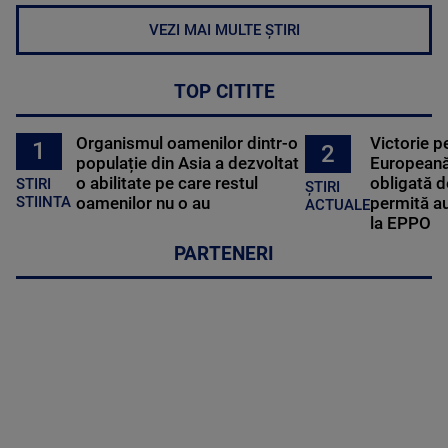
VEZI MAI MULTE ȘTIRI
TOP CITITE
Organismul oamenilor dintr-o
Victorie p
1
2
populație din Asia a dezvoltat
Europeană
o abilitate pe care restul
obligată d
STIRI
ȘTIRI
oamenilor nu o au
permită au
STIINTA
ACTUALE
la EPPO
PARTENERI