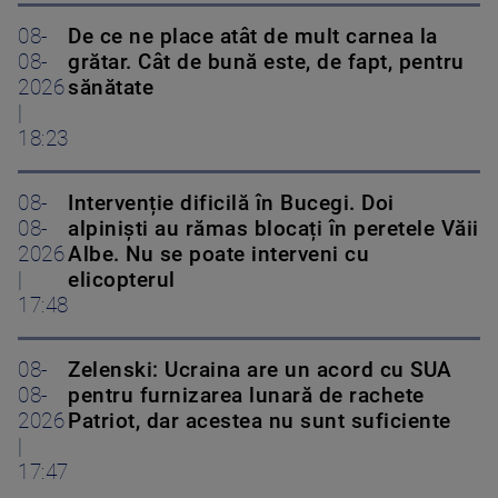
08-
De ce ne place atât de mult carnea la
08-
grătar. Cât de bună este, de fapt, pentru
2026
sănătate
|
18:23
08-
Intervenție dificilă în Bucegi. Doi
08-
alpiniști au rămas blocați în peretele Văii
2026
Albe. Nu se poate interveni cu
|
elicopterul
17:48
08-
Zelenski: Ucraina are un acord cu SUA
08-
pentru furnizarea lunară de rachete
2026
Patriot, dar acestea nu sunt suficiente
|
17:47