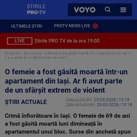
StirilePROTV
CAUTA
VOYO
TOATE 
PROTV NEWS LIVE
ULTIMELE ȘTIRI
LIVE
Știrile PRO TV de la ora 19:00
Stirileprotv
Știri Actuale
O femeie a fost găsită moartă într-un apartament din Iași. Ar
fi avut parte de un sfârșit extrem de violent
O femeie a fost găsită moartă într-un
apartament din Iași. Ar fi avut parte
de un sfârșit extrem de violent
Data publicării:
25-05-2026 | 13:19
ȘTIRI ACTUALE
Data actualizării:
25-05-2026 | 13:19
Crimă înfiorătoare în Iași. O femeie de 69 de ani
a fost găsită moartă luni dimineață în
apartamentul unui bloc. Surse din anchetă spun