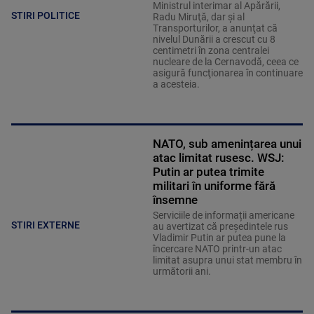
Ministrul interimar al Apărării,
STIRI POLITICE
Radu Miruţă, dar şi al
Transporturilor, a anunţat că
nivelul Dunării a crescut cu 8
centimetri în zona centralei
nucleare de la Cernavodă, ceea ce
asigură funcţionarea în continuare
a acesteia.
NATO, sub amenințarea unui
atac limitat rusesc. WSJ:
Putin ar putea trimite
militari în uniforme fără
însemne
Serviciile de informații americane
STIRI EXTERNE
au avertizat că președintele rus
Vladimir Putin ar putea pune la
încercare NATO printr-un atac
limitat asupra unui stat membru în
următorii ani.