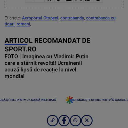
Etichete:
Aeroportul Otopeni
,
contrabanda
,
contrabanda cu
tigari
,
romani
,
ARTICOL RECOMANDAT DE
SPORT.RO
FOTO | Imaginea cu Vladimir Putin
care a stârnit revoltă! Ucrainenii
acuză lipsă de reacție la nivel
mondial
UGĂ ȘTIRILE PROTV CA SURSĂ PREFERATĂ
URMĂREȘTE ȘTIRILE PROTV ÎN GOOGLE 