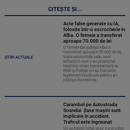
CITEȘTE ȘI...
Acte false generate cu IA,
folosite într-o escrocherie în
Alba. O femeie a transferat
aproape 70.000 de lei
O femeie din judeţul Alba a
transferat aproape 70.000 de lei,
toate economiile sale, unor
ȘTIRI ACTUALE
infractori care s-au prezentat
telefonic drept reprezentanţi ai
BNR şi Poliţiei şi i-au transmis
legitimaţii falsificate pentru a-i
câştiga încrederea.
Carambol pe Autostrada
Soarelui. Șase mașini sunt
implicate în accident.
Traficul este îngreunat
Un accident rutier grav s-a produs