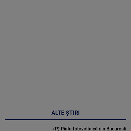
09 August
2026
MAI
MULTE
DETALII
02:33:45
ALTE ȘTIRI
(P) Piața fotovoltaică din București