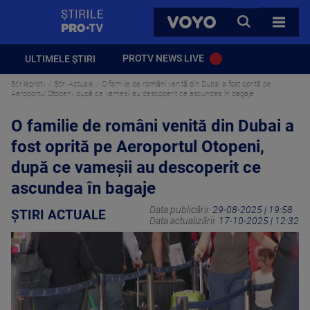
StirilePROTV
CAUTA
VOYO
TOATE 
PROTV NEWS LIVE
ULTIMELE ȘTIRI
Stirileprotv
Știri Actuale
O familie de români venită din Dubai a fost oprită pe
Aeroportul Otopeni, după ce vameșii au descoperit ce ascundea în bagaje
O familie de români venită din Dubai a
fost oprită pe Aeroportul Otopeni,
după ce vameșii au descoperit ce
ascundea în bagaje
Data publicării:
29-08-2025 | 19:58
ȘTIRI ACTUALE
Data actualizării:
17-10-2025 | 12:32