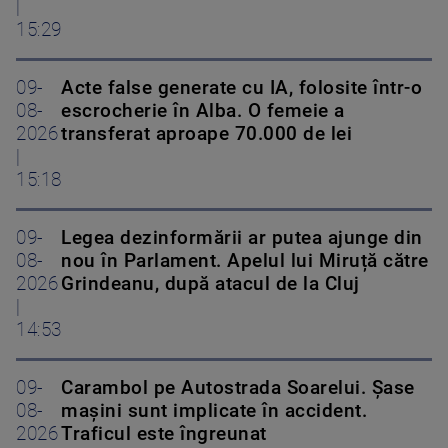
|
15:29
09-
Acte false generate cu IA, folosite într-o
08-
escrocherie în Alba. O femeie a
2026
transferat aproape 70.000 de lei
|
15:18
09-
Legea dezinformării ar putea ajunge din
08-
nou în Parlament. Apelul lui Miruță către
2026
Grindeanu, după atacul de la Cluj
|
14:53
09-
Carambol pe Autostrada Soarelui. Șase
08-
mașini sunt implicate în accident.
2026
Traficul este îngreunat