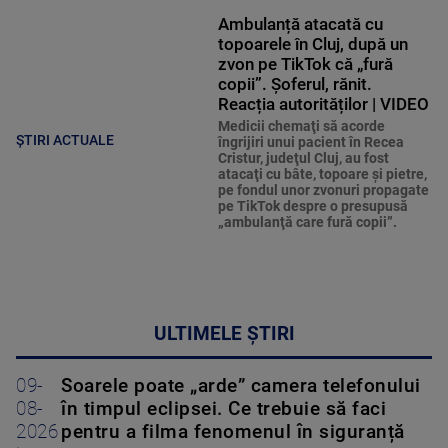
Ambulanță atacată cu
topoarele în Cluj, după un
zvon pe TikTok că „fură
copii”. Șoferul, rănit.
Reacția autorităților | VIDEO
Medicii chemaţi să acorde
ȘTIRI ACTUALE
îngrijiri unui pacient în Recea
Cristur, judeţul Cluj, au fost
atacaţi cu bâte, topoare şi pietre,
pe fondul unor zvonuri propagate
pe TikTok despre o presupusă
„ambulanţă care fură copii”.
ULTIMELE ȘTIRI
09-
Soarele poate „arde” camera telefonului
08-
în timpul eclipsei. Ce trebuie să faci
2026
pentru a filma fenomenul în siguranță