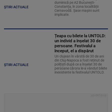
duminică pe A2 București-
Constanța, în zona localității
ȘTIRI ACTUALE
Cernavodă. Șase mașini sunt
implicate.
Țeapa cu bilete la UNTOLD:
un individ a înșelat 30 de
persoane. Festivalul a
început, el a dispărut
Un clujean în vârstă de 30 de ani
din Cluj-Napoca a fost reținut de
polițiști după ce a înșelat 30 de
ȘTIRI ACTUALE
persoane cărora le-a vândut bilete
inexistente la festivalul UNTOLD.