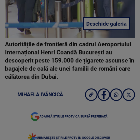
Deschide galeria
Autoritățile de frontieră din cadrul Aeroportului
Internațional Henri Coandă București au
descoperit peste 159.000 de țigarete ascunse în
bagajele de cală ale unei familii de români care
călătorea din Dubai.
MIHAELA IVĂNCICĂ
ADAUGĂ ȘTIRILE PROTV CA SURSĂ PREFERATĂ
URMĂREȘTE ȘTIRILE PROTV ÎN GOOGLE DISCOVER