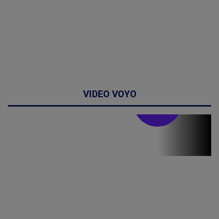
VIDEO VOYO
Stirile PRO TV
Stirile PRO
TV # 07.00 -