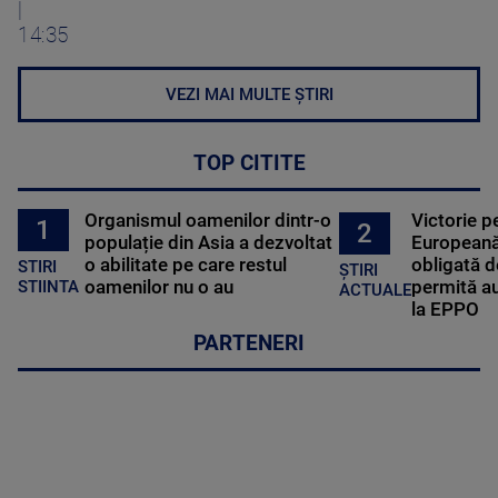
|
14:35
VEZI MAI MULTE ȘTIRI
TOP CITITE
Organismul oamenilor dintr-o
Victorie p
1
2
populație din Asia a dezvoltat
Europeană
o abilitate pe care restul
obligată d
STIRI
ȘTIRI
oamenilor nu o au
permită au
STIINTA
ACTUALE
la EPPO
PARTENERI