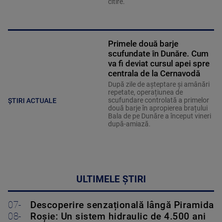
citire.
Primele două barje
scufundate în Dunăre. Cum
va fi deviat cursul apei spre
centrala de la Cernavodă
După zile de așteptare și amânări
repetate, operațiunea de
scufundare controlată a primelor
ȘTIRI ACTUALE
două barje în apropierea brațului
Bala de pe Dunăre a început vineri
după-amiază.
ULTIMELE ȘTIRI
07-
Descoperire senzațională lângă Piramida
08-
Roșie: Un sistem hidraulic de 4.500 ani