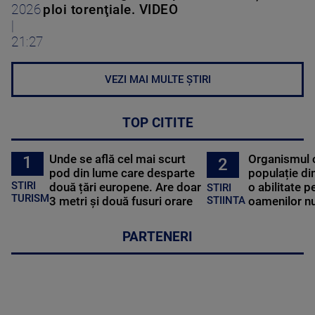
2026
ploi torenţiale. VIDEO
|
21:27
VEZI MAI MULTE ȘTIRI
TOP CITITE
Unde se află cel mai scurt
Organismul 
1
2
pod din lume care desparte
populație di
STIRI
două țări europene. Are doar
o abilitate p
STIRI
TURISM
3 metri și două fusuri orare
oamenilor nu
STIINTA
PARTENERI