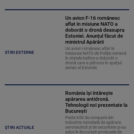
Un avion F-16 românesc
aflat în misiune NATO a
doborât o dronă deasupra
Estoniei. Anunțul făcut de
ministrul Apărării
Un avion românesc aflat în
STIRI EXTERNE
misiunea NATO de Poliție Aeriană
în statele baltice a doborât o
dronă care a pătruns în spațiul
aerian al Estoniei.
România își întărește
apărarea antidronă.
Tehnologii noi prezentate la
București
Peste 650 de companii din
industria mondială de apărare,
aeronautică și de securitate și-au
ȘTIRI ACTUALE
adus în București produsele de