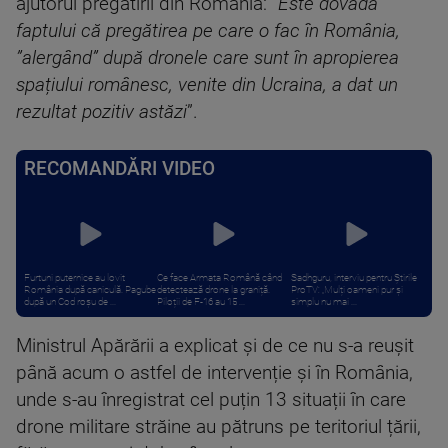
ajutorul pregătirii din România: ”
Este dovada
faptului că pregătirea pe care o fac în România,
”alergând” după dronele care sunt în apropierea
spațiului românesc, venite din Ucraina, a dat un
rezultat pozitiv astăzi
”.
RECOMANDĂRI VIDEO
Furtuni puternice au lovit
Ce face Armata Română când
Sadhguru, interviu pentru Știrile
România după caniculă. Pagube
detectează drone la graniță.
ProTV: „Mulți oameni pur și
după un Cod roşu de ...
Piloții de F-16 au 15 ...
simplu nu mai ...
Ministrul Apărării a explicat și de ce nu s-a reușit
până acum o astfel de intervenție și în România,
unde s-au înregistrat cel puțin 13 situații în care
drone militare străine au pătruns pe teritoriul țării,