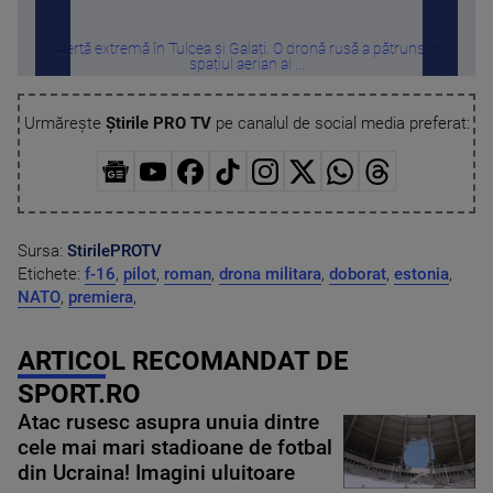
Alertă extremă în Tulcea și Galați. O dronă rusă a pătruns în
Furt
spațiul aerian al ...
Urmărește
Știrile PRO TV
pe canalul de social media preferat:
Sursa:
StirilePROTV
Etichete:
f-16
,
pilot
,
roman
,
drona militara
,
doborat
,
estonia
,
NATO
,
premiera
,
ARTICOL RECOMANDAT DE
SPORT.RO
Atac rusesc asupra unuia dintre
cele mai mari stadioane de fotbal
din Ucraina! Imagini uluitoare