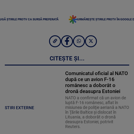
UGĂ ȘTIRILE PROTV CA SURSĂ PREFERATĂ
URMĂREȘTE ȘTIRILE PROTV ÎN GOOGLE 
CITEȘTE ȘI...
Comunicatul oficial al NATO
după ce un avion F-16
românesc a doborât o
dronă deasupra Estoniei
NATO a confirmat că un avion de
luptă F-16 românesc, aflat în
misiunea de poliţie aeriană a NATO
STIRI EXTERNE
în Ţările Baltice şi dislocat în
Lituania, a doborât o dronă
deasupra Estoniei, potrivit
Reuters.