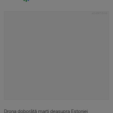
Drona doborâtă marți deasupra Estoniei