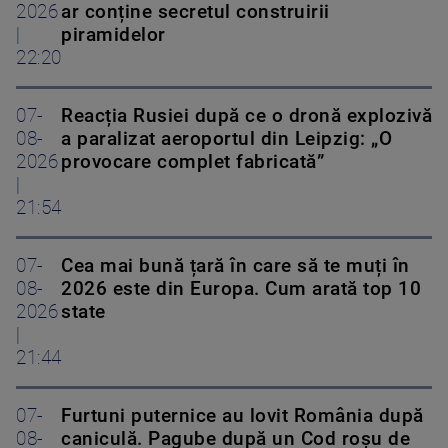
2026
ar conține secretul construirii
|
piramidelor
22:20
07-
Reacția Rusiei după ce o dronă explozivă
08-
a paralizat aeroportul din Leipzig: „O
2026
provocare complet fabricată”
|
21:54
07-
Cea mai bună țară în care să te muți în
08-
2026 este din Europa. Cum arată top 10
2026
state
|
21:44
07-
Furtuni puternice au lovit România după
08-
caniculă. Pagube după un Cod roşu de