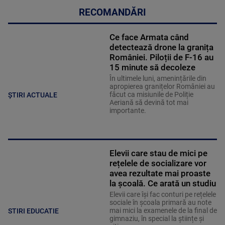
RECOMANDĂRI
Ce face Armata când
detectează drone la granița
României. Piloții de F-16 au
15 minute să decoleze
În ultimele luni, amenințările din
apropierea granițelor României au
făcut ca misiunile de Poliție
ȘTIRI ACTUALE
Aeriană să devină tot mai
importante.
Elevii care stau de mici pe
rețelele de socializare vor
avea rezultate mai proaste
la școală. Ce arată un studiu
Elevii care îşi fac conturi pe rețelele
sociale în școala primară au note
mai mici la examenele de la final de
STIRI EDUCATIE
gimnaziu, în special la științe și