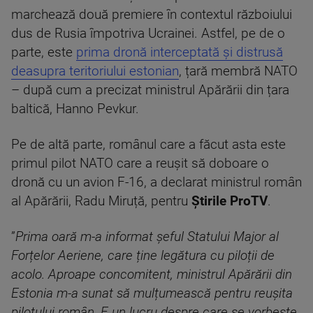
marchează două premiere în contextul războiului
dus de Rusia împotriva Ucrainei. Astfel, pe de o
parte, este
prima dronă interceptată și distrusă
deasupra teritoriului estonian
, țară membră NATO
– după cum a precizat ministrul Apărării din țara
baltică, Hanno Pevkur.
Pe de altă parte, românul care a făcut asta este
primul pilot NATO care a reușit să doboare o
dronă cu un avion F-16, a declarat ministrul român
al Apărării, Radu Miruță, pentru
Știrile ProTV
.
”
Prima oară m-a informat șeful Statului Major al
Forțelor Aeriene, care ține legătura cu piloții de
acolo. Aproape concomitent, ministrul Apărării din
Estonia m-a sunat să mulțumească pentru reușita
pilotului român. E un lucru despre care se vorbește