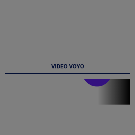
VIDEO VOYO
Stirile PRO TV
Stirile PRO