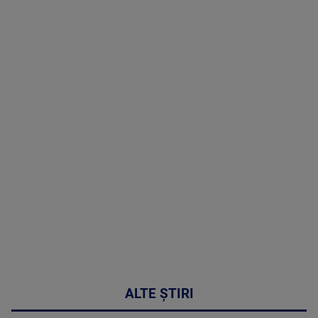
TV # 19.00 -
07 August
2026
MAI
MULTE
DETALII
48:24
ALTE ȘTIRI