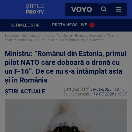
StirilePROTV
CAUTA
VOYO
TOATE 
PROTV NEWS LIVE
ULTIMELE ȘTIRI
Stirileprotv
Știri Actuale
Ministru: ”Românul din Estonia, primul pilot NATO care
doboară o dronă cu un F-16”. De ce nu s-a întâmplat asta și în România
Ministru: ”Românul din Estonia, primul
pilot NATO care doboară o dronă cu
un F-16”. De ce nu s-a întâmplat asta
și în România
Data publicării:
19-05-2026 | 18:15
ȘTIRI ACTUALE
Data actualizării:
19-05-2026 | 18:15