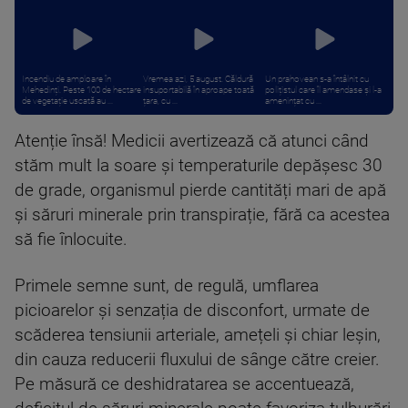
Incendiu de amploare în
Vremea azi, 5 august. Căldură
Un prahovean s-a întâlnit cu
Mehedinți. Peste 100 de hectare
insuportabilă în aproape toată
polițistul care îl amendase și l-a
de vegetație uscată au ...
țara, cu ...
amenințat cu ...
Atenție însă! Medicii avertizează că atunci când
stăm mult la soare și temperaturile depășesc 30
de grade, organismul pierde cantități mari de apă
și săruri minerale prin transpirație, fără ca acestea
să fie înlocuite.
Primele semne sunt, de regulă, umflarea
picioarelor și senzația de disconfort, urmate de
scăderea tensiunii arteriale, amețeli și chiar leșin,
din cauza reducerii fluxului de sânge către creier.
Pe măsură ce deshidratarea se accentuează,