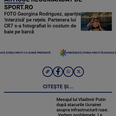
SPORT.RO
FOTO Georgina Rodriguez, apariție
'interzisă' pe rețele. Partenera lui
CR7 s-a fotografiat în costum de
baie pe barcă
UGĂ ȘTIRILE PROTV CA SURSĂ PREFERATĂ
URMĂREȘTE ȘTIRILE PROTV ÎN GOOGLE 
CITEȘTE ȘI...
Mesajul lui Vladimir Putin
după atacurile Ucrainei
asupra infrastructurii ruse:
„Vedem problemele. Le