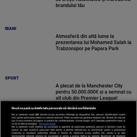
brandului tău
IBANI
Atmosferă din altă lume la
prezentarea lui Mohamed Salah la
Trabzonspor pe Papara Park
SPORT
A plecat de la Manchester City
pentru 50.000.000€ și a semnat cu
alt club din Premier League!
Nouă ne pasă ca datele tale personale să rămână confidențiale
Noi și partenerii noștri
201
stocăm și/sau accesăm informații pe dispozitivul dvs., precum identificatorii cookie
unici pentru prelucrarea datelor cu caracter personal. Puteți accepta sau gestiona alegerile dvs. făcând clic mai jos
sau în orice moment, pe pagina cu politica de confidențialitate. Aceste alegeri vor fi raportate partenerilor noștri și
nu vă vor afecta navigarea.
Mai multe detalii
SPORT
Noi si partenerii nostri (retelele de socializare si agentiile de publicitate partenere, precum si furnizorii nostri de
servicii de date analitice) prelucram date pentru a permite website-ului sa functioneze, pentru a personaliza
continutul si anunturile publicitare afisate in functie de interesele si/sau profilul dvs., pentru a va oferi
functionalitati aferente retelelor de socializare si pentru a analiza traficul pe website. Beneficiati de drepturile