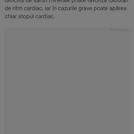
deficitul de săruri minerale poate favoriza tulburări
de ritm cardiac, iar în cazurile grave poate apărea
chiar stopul cardiac.