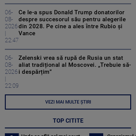
06-
Ce le-a spus Donald Trump donatorilor
08-
despre succesorul său pentru alegerile
2026
din 2028. Pe cine a ales între Rubio și
|
Vance
22:47
06-
Zelenski vrea să rupă de Rusia un stat
08-
aliat tradițional al Moscovei. „Trebuie să-
2026
i despărțim”
|
22:09
VEZI MAI MULTE ȘTIRI
TOP CITITE