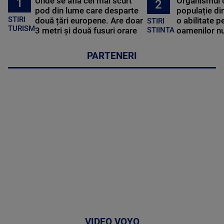
Unde se află cel mai scurt
Organismul 
1
2
pod din lume care desparte
populație di
STIRI
două țări europene. Are doar
o abilitate p
STIRI
TURISM
3 metri și două fusuri orare
oamenilor nu
STIINTA
PARTENERI
VIDEO VOYO