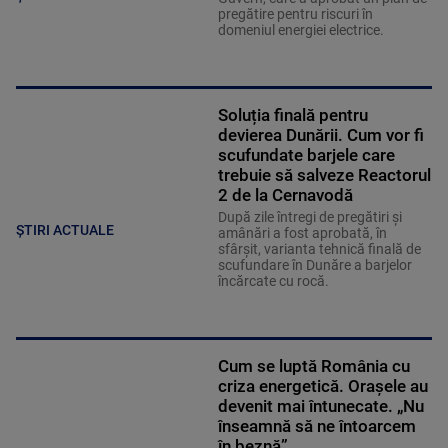
pregătire pentru riscuri în
domeniul energiei electrice.
Soluția finală pentru
devierea Dunării. Cum vor fi
scufundate barjele care
trebuie să salveze Reactorul
2 de la Cernavodă
După zile întregi de pregătiri și
ȘTIRI ACTUALE
amânări a fost aprobată, în
sfârșit, varianta tehnică finală de
scufundare în Dunăre a barjelor
încărcate cu rocă.
Cum se luptă România cu
criza energetică. Orașele au
devenit mai întunecate. „Nu
înseamnă să ne întoarcem
în beznă”