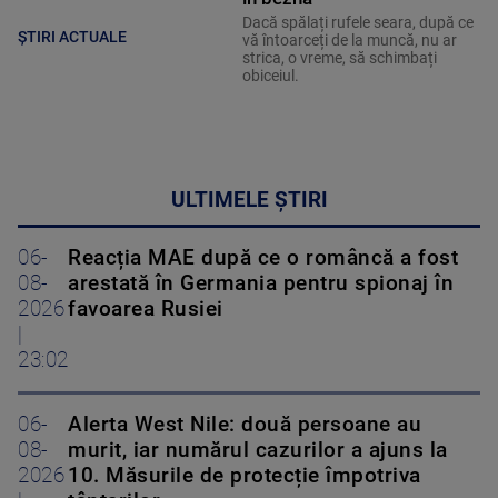
Dacă spălați rufele seara, după ce
ȘTIRI ACTUALE
vă întoarceți de la muncă, nu ar
strica, o vreme, să schimbați
obiceiul.
ULTIMELE ȘTIRI
06-
Reacția MAE după ce o româncă a fost
08-
arestată în Germania pentru spionaj în
2026
favoarea Rusiei
|
23:02
06-
Alerta West Nile: două persoane au
08-
murit, iar numărul cazurilor a ajuns la
2026
10. Măsurile de protecție împotriva