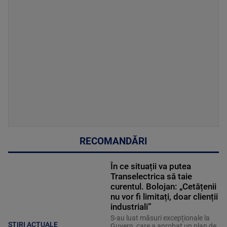
RECOMANDĂRI
În ce situații va putea
Transelectrica să taie
curentul. Bolojan: „Cetățenii
nu vor fi limitați, doar clienții
industriali”
S-au luat măsuri excepționale la
ȘTIRI ACTUALE
Guvern, care a aprobat un plan de