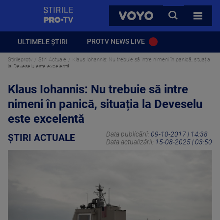
StirilePROTV
CAUTA
VOYO
TOATE 
PROTV NEWS LIVE
ULTIMELE ȘTIRI
Stirileprotv
Știri Actuale
Klaus Iohannis: Nu trebuie să intre nimeni în panică, situația
la Deveselu este excelentă
Klaus Iohannis: Nu trebuie să intre
nimeni în panică, situația la Deveselu
este excelentă
Data publicării:
09-10-2017 | 14:38
ȘTIRI ACTUALE
Data actualizării:
15-08-2025 | 03:50