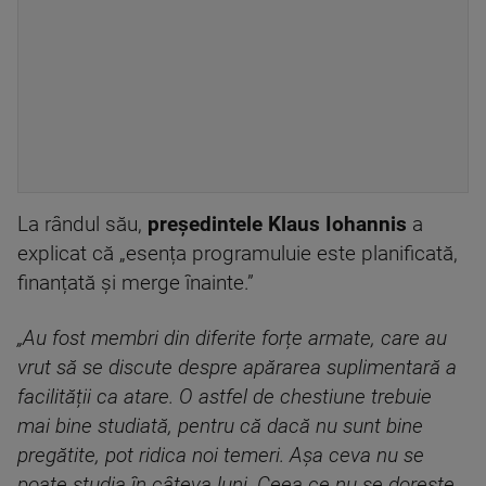
La rândul său,
președintele Klaus Iohannis
a
explicat că „esența programuluie este planificată,
finanțată și merge înainte.”
„Au fost membri din diferite forțe armate, care au
vrut să se discute despre apărarea suplimentară a
facilității ca atare. O astfel de chestiune trebuie
mai bine studiată, pentru că dacă nu sunt bine
pregătite, pot ridica noi temeri. Așa ceva nu se
poate studia în câteva luni. Ceea ce nu se dorește