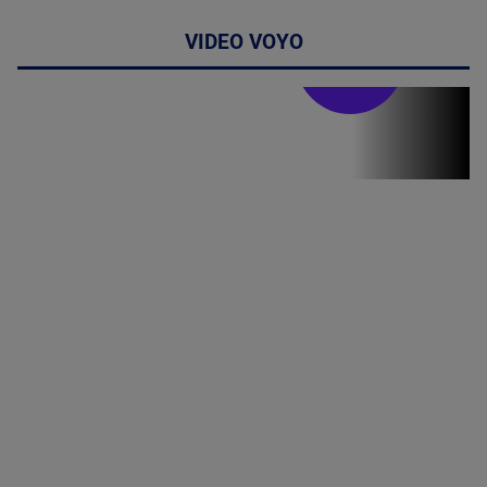
VIDEO VOYO
Stirile PRO TV
Stirile PRO
TV # 19.00 -
06 August
2026
MAI
MULTE
DETALII