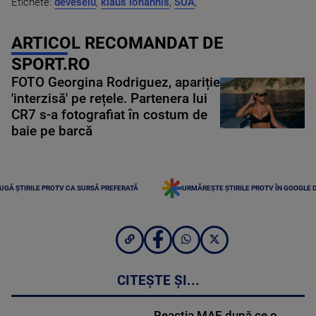
Etichete:
deveselu
,
klaus iohannis
,
SUA
,
ARTICOL RECOMANDAT DE
SPORT.RO
FOTO Georgina Rodriguez, apariție
'interzisă' pe rețele. Partenera lui
CR7 s-a fotografiat în costum de
baie pe barcă
UGĂ ȘTIRILE PROTV CA SURSĂ PREFERATĂ
URMĂREȘTE ȘTIRILE PROTV ÎN GOOGLE 
CITEȘTE ȘI...
Reacția MAE după ce o