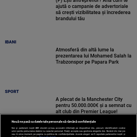
(P) Ești antreprenor? Află cum te
ajută o campanie de advertoriale
să crești vizibilitatea și încrederea
brandului tău
IBANI
Atmosferă din altă lume la
prezentarea lui Mohamed Salah la
Trabzonspor pe Papara Park
SPORT
A plecat de la Manchester City
pentru 50.000.000€ și a semnat cu
alt club din Premier League!
Nouă ne pasă ca datele tale personale să rămână confidențiale
Noi și partenerii noștri
201
stocăm și/sau accesăm informații pe dispozitivul dvs., precum identificatorii cookie
unici pentru prelucrarea datelor cu caracter personal. Puteți accepta sau gestiona alegerile dvs. făcând clic mai jos
sau în orice moment, pe pagina cu politica de confidențialitate. Aceste alegeri vor fi raportate partenerilor noștri și