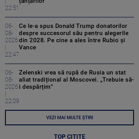
|
țânțarilor
22:51
06-
Ce le-a spus Donald Trump donatorilor
08-
despre succesorul său pentru alegerile
2026
din 2028. Pe cine a ales între Rubio și
|
Vance
22:47
06-
Zelenski vrea să rupă de Rusia un stat
08-
aliat tradițional al Moscovei. „Trebuie să-
2026
i despărțim”
|
22:09
VEZI MAI MULTE ȘTIRI
TOP CITITE