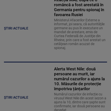
româncă a fost arestată în
Germania pentru spionaj în
favoarea Rusiei
Ministerul Afacerilor Externe a
informat, joi seara, că autorităţile
germane au pus în executare un
ȘTIRI ACTUALE
mandat de arestare, emis de
Curtea Federală de Justiţie din
Rheine, prin care a fost arestat un
cetăţean român acuzat de
spionaj.
Alerta West Nile: două
persoane au murit, iar
numărul cazurilor a ajuns la
10. Măsurile de protecție
împotriva țânțarilor
Numărul cazurilor de infecție cu
ȘTIRI ACTUALE
virusul West Nile din acest sezon a
ajuns la 10, dintre care șapte sunt
confirmate, iar două persoane au
decedat.