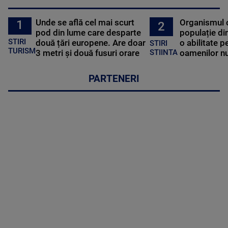
Unde se află cel mai scurt
Organismul 
1
2
pod din lume care desparte
populație di
STIRI
două țări europene. Are doar
o abilitate p
STIRI
TURISM
3 metri și două fusuri orare
oamenilor nu
STIINTA
PARTENERI