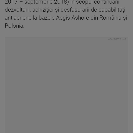
2017 – septembrie 2018) în scopul continuării
dezvoltării, achiziţiei şi desfăşurării de capabilităţi
antiaeriene la bazele Aegis Ashore din România şi
Polonia.