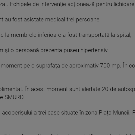
izat. Echipele de intervenție acționează pentru lichidare
 au fost asistate medical trei persoane.
e la membrele inferioare a fost transportată la spital,
m și o persoană prezenta puseu hipertensiv.
t moment pe o suprafață de aproximativ 700 mp. În co
uplimentat. În acest moment sunt alertate 20 de autosp
nțe SMURD.
l acoperișului a trei case situate în zona Piața Muncii