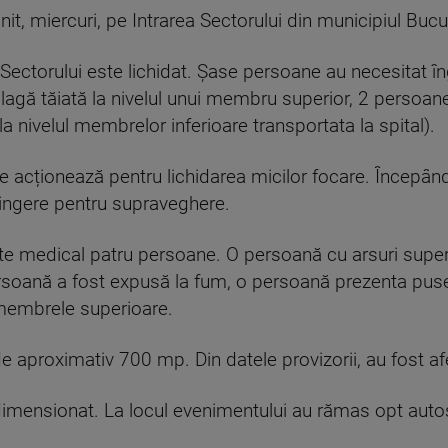
nit, miercuri, pe Intrarea Sectorului din municipiul Bucu
 Sectorului este lichidat. Șase persoane au necesitat în
agă tăiată la nivelul unui membru superior, 2 persoane
la nivelul membrelor inferioare transportata la spital).
e acționează pentru lichidarea micilor focare. Începân
tingere pentru supraveghere.
tate medical patru persoane. O persoană cu arsuri super
persoană a fost expusă la fum, o persoană prezenta puse
 membrele superioare.
e aproximativ 700 mp. Din datele provizorii, au fost af
edimensionat. La locul evenimentului au rămas opt auto