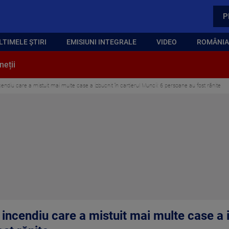
P
LTIMELE ȘTIRI
EMISIUNI INTEGRALE
VIDEO
ROMÂNIA,
neții
cendiu care a mistuit mai multe case a izbucnit în cartierul Muncii: 6 persoane au fost rănite
 incendiu care a mistuit mai multe case a i