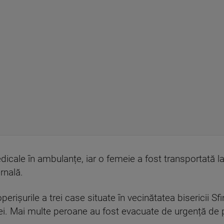
edicale în ambulanțe, iar o femeie a fost transportată la
ernală.
erișurile a trei case situate în vecinătatea bisericii Sfi
lei. Mai multe peroane au fost evacuate de urgență de p