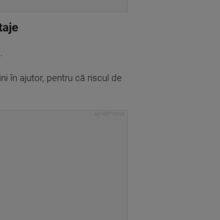
taje
”.
i în ajutor, pentru că riscul de