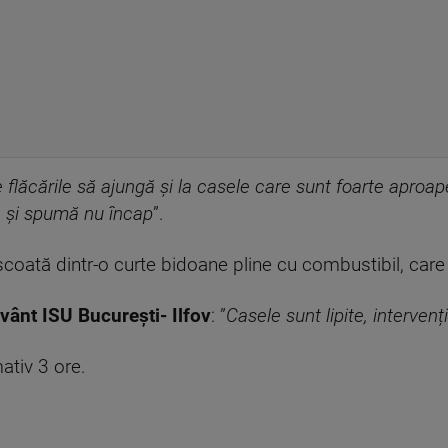
flăcările să ajungă și la casele care sunt foarte aproape
ă și spumă nu încap
”.
 scoată dintr-o curte bidoane pline cu combustibil, car
vânt ISU București- Ilfov
: ”
Casele sunt lipite, interven
ativ 3 ore.