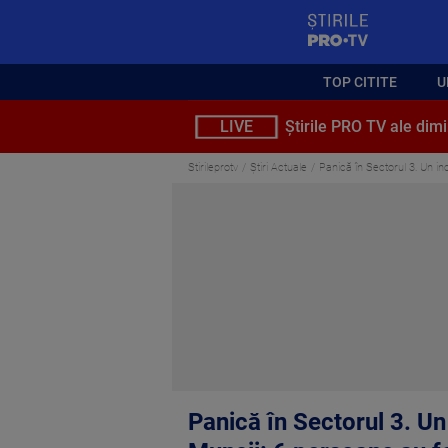
StirilePROTV
TOP CITITE
U
LIVE
Știrile PRO TV ale dimi
Stirileprotv
Știri Actuale
Panică în Sectorul 3. Un in
Panică în Sectorul 3. Un