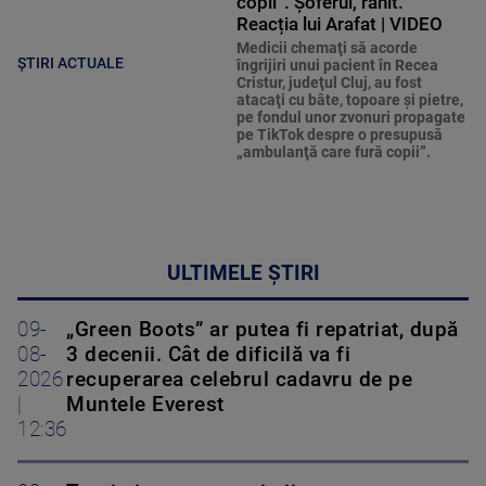
copii”. Șoferul, rănit.
Reacția lui Arafat | VIDEO
Medicii chemaţi să acorde
ȘTIRI ACTUALE
îngrijiri unui pacient în Recea
Cristur, judeţul Cluj, au fost
atacaţi cu bâte, topoare şi pietre,
pe fondul unor zvonuri propagate
pe TikTok despre o presupusă
„ambulanţă care fură copii”.
ULTIMELE ȘTIRI
09-
„Green Boots” ar putea fi repatriat, după
08-
3 decenii. Cât de dificilă va fi
2026
recuperarea celebrul cadavru de pe
|
Muntele Everest
12:36