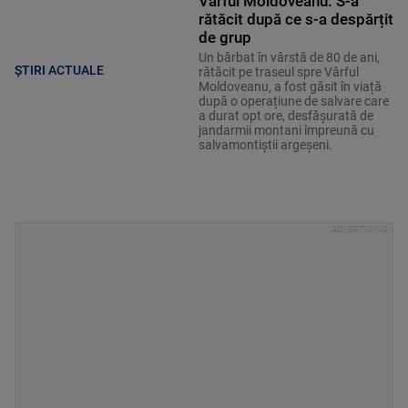
Vârful Moldoveanu. S-a
rătăcit după ce s-a despărțit
de grup
Un bărbat în vârstă de 80 de ani,
ȘTIRI ACTUALE
rătăcit pe traseul spre Vârful
Moldoveanu, a fost găsit în viață
după o operațiune de salvare care
a durat opt ore, desfășurată de
jandarmii montani împreună cu
salvamontiștii argeșeni.