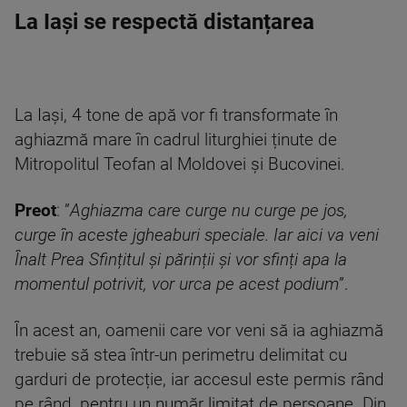
La Iași se respectă distanțarea
La Iași, 4 tone de apă vor fi transformate în
aghiazmă mare în cadrul liturghiei ținute de
Mitropolitul Teofan al Moldovei și Bucovinei.
Preot
: ”
Aghiazma care curge nu curge pe jos,
curge în aceste jgheaburi speciale. Iar aici va veni
Înalt Prea Sfințitul și părinții și vor sfinți apa la
momentul potrivit, vor urca pe acest podium
”.
În acest an, oamenii care vor veni să ia aghiazmă
trebuie să stea într-un perimetru delimitat cu
garduri de protecție, iar accesul este permis rând
pe rând, pentru un număr limitat de persoane. Din