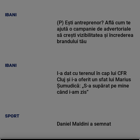
IBANI
(P) Ești antreprenor? Află cum te
ajută o campanie de advertoriale
să crești vizibilitatea și încrederea
brandului tău
IBANI
I-a dat cu terenul în cap lui CFR
Cluj și i-a oferit un sfat lui Marius
Șumudică: „S-a supărat pe mine
când i-am zis”
SPORT
Daniel Maldini a semnat