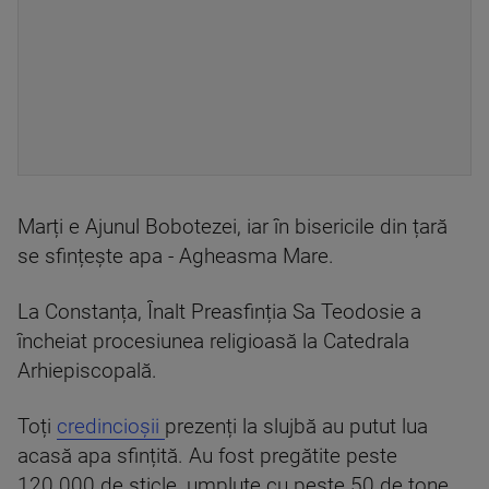
Marți e Ajunul Bobotezei, iar în bisericile din țară
se sfințește apa - Agheasma Mare.
La Constanța, Înalt Preasfinția Sa Teodosie a
încheiat procesiunea religioasă la Catedrala
Arhiepiscopală.
Toți
credincioșii
prezenți la slujbă au putut lua
acasă apa sfințită. Au fost pregătite peste
120.000 de sticle, umplute cu peste 50 de tone