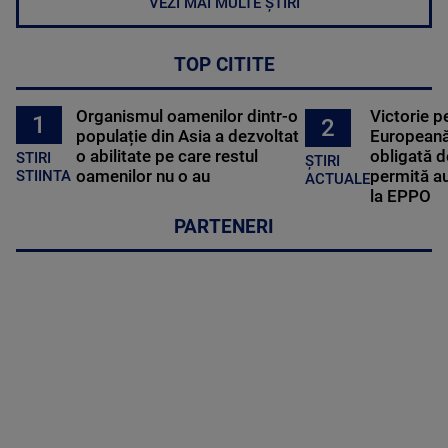
VEZI MAI MULTE ȘTIRI
TOP CITITE
Organismul oamenilor dintr-o
Victorie p
1
2
populație din Asia a dezvoltat
Europeană
o abilitate pe care restul
obligată d
STIRI
ȘTIRI
oamenilor nu o au
permită au
STIINTA
ACTUALE
la EPPO
PARTENERI