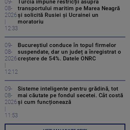
09-
Turcia impune restricții asupra
08-
transportului maritim pe Marea Neagră
2026
și solicită Rusiei și Ucrainei un
|
moratoriu
12:33
09-
Bucureștiul conduce în topul firmelor
08-
suspendate, dar un județ a înregistrat o
2026
creștere de 54%. Datele ONRC
|
12:12
09-
Sisteme inteligente pentru grădină, tot
08-
mai căutate pe fondul secetei. Cât costă
2026
și cum funcționează
|
11:53