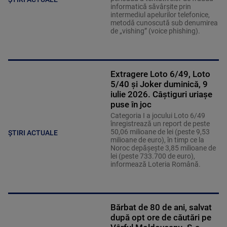
informatică săvârșite prin
intermediul apelurilor telefonice,
metodă cunoscută sub denumirea
de „vishing” (voice phishing).
Extragere Loto 6/49, Loto
5/40 și Joker duminică, 9
iulie 2026. Câștiguri uriașe
puse în joc
Categoria I a jocului Loto 6/49
înregistrează un report de peste
50,06 milioane de lei (peste 9,53
ȘTIRI ACTUALE
milioane de euro), în timp ce la
Noroc depăşeşte 3,85 milioane de
lei (peste 733.700 de euro),
informează Loteria Română.
Bărbat de 80 de ani, salvat
după opt ore de căutări pe