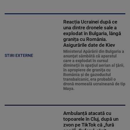
Reacția Ucrainei după ce
una dintre dronele sale a
explodat în Bulgaria, lângă
granița cu România.
Asigurările date de Kiev
Ministerul Apărării din Bulgaria a
STIRI EXTERNE
anunţat sâmbătă că aparatul
care a explodat în cursul
dimineţii în spaţiul aerian al ţării,
în apropiere de graniţa cu
România şi de gazoductul
transbalcanic, era probabil o
dronă momeală ucraineană de tip
Maya.
Ambulanță atacată cu
topoarele în Cluj, după un
zvon pe TikTok că „fură