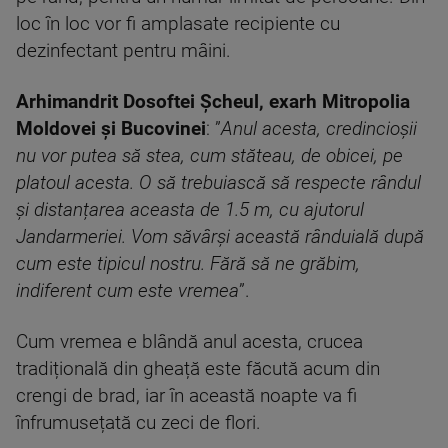
loc în loc vor fi amplasate recipiente cu
dezinfectant pentru mâini.
Arhimandrit Dosoftei Șcheul, exarh Mitropolia
Moldovei și Bucovinei
: ”
Anul acesta, credincioșii
nu vor putea să stea, cum stăteau, de obicei, pe
platoul acesta. O să trebuiască să respecte rândul
și distanțarea aceasta de 1.5 m, cu ajutorul
Jandarmeriei. Vom săvârși această rânduială după
cum este tipicul nostru. Fără să ne grăbim,
indiferent cum este vremea
”.
Cum vremea e blândă anul acesta, crucea
tradițională din gheață este făcută acum din
crengi de brad, iar în această noapte va fi
înfrumusețată cu zeci de flori.