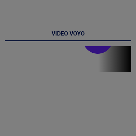
VIDEO VOYO
Stirile PRO TV
Stirile PRO
TV # 19.00 -
8 August
2026