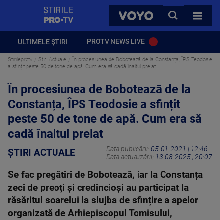
StirilePROTV
CAUTA
VOYO
TOATE 
PROTV NEWS LIVE
ULTIMELE ȘTIRI
Stirileprotv
Știri Actuale
În procesiunea de Bobotează de la Constanța, ÎPS Teodosie
a sfințit peste 50 de tone de apă. Cum era să cadă înaltul prelat
În procesiunea de Bobotează de la
Constanța, ÎPS Teodosie a sfințit
peste 50 de tone de apă. Cum era să
cadă înaltul prelat
Data publicării:
05-01-2021 | 12:46
ȘTIRI ACTUALE
Data actualizării:
13-08-2025 | 20:07
Se fac pregătiri de Bobotează, iar la Constanța
zeci de preoți și credincioși au participat la
răsăritul soarelui la slujba de sfințire a apelor
organizată de Arhiepiscopul Tomisului,