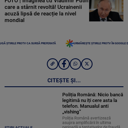
FOTO | Imaginea cu Vladimir Putin
care a stârnit revoltă! Ucrainenii
acuză lipsă de reacție la nivel
mondial
UGĂ ȘTIRILE PROTV CA SURSĂ PREFERATĂ
URMĂREȘTE ȘTIRILE PROTV ÎN GOOGLE 
CITEȘTE ȘI...
Poliția Română: Nicio bancă
legitimă nu îți cere asta la
telefon. Manualul anti
„vishing”
Poliția Română avertizează
asupra amplificării în ultima
perioadă a tentativelor de fraudă
ȘTIRI ACTUALE