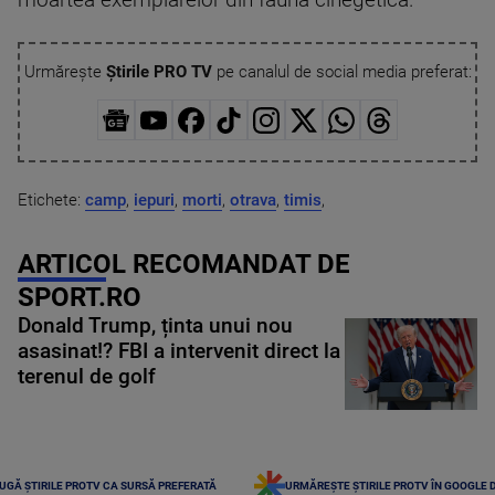
moartea exemplarelor din fauna cinegetică.
Urmărește
Știrile PRO TV
pe canalul de social media preferat:
Etichete:
camp
,
iepuri
,
morti
,
otrava
,
timis
,
ARTICOL RECOMANDAT DE
SPORT.RO
Donald Trump, ținta unui nou
asasinat!? FBI a intervenit direct la
terenul de golf
UGĂ ȘTIRILE PROTV CA SURSĂ PREFERATĂ
URMĂREȘTE ȘTIRILE PROTV ÎN GOOGLE 