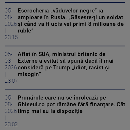
05-
Escrocheria „văduvelor negre” ia
08-
amploare în Rusia. „Găsește-ți un soldat
2026
și când va fi ucis vei primi 8 milioane de
|
ruble”
23:15
05-
Aflat în SUA, ministrul britanic de
08-
Externe a evitat să spună dacă îl mai
2026
consideră pe Trump „idiot, rasist și
|
misogin”
23:07
05-
Primăriile care nu se înrolează pe
08-
Ghiseul.ro pot rămâne fără finanțare. Cât
2026
timp mai au la dispoziție
|
23:02