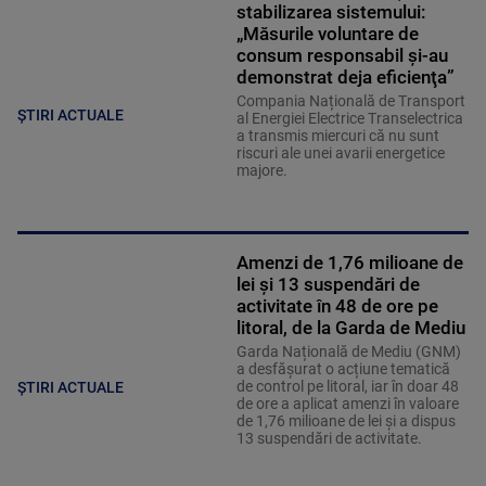
stabilizarea sistemului:
„Măsurile voluntare de
consum responsabil şi-au
demonstrat deja eficienţa”
Compania Națională de Transport
ȘTIRI ACTUALE
al Energiei Electrice Transelectrica
a transmis miercuri că nu sunt
riscuri ale unei avarii energetice
majore.
Amenzi de 1,76 milioane de
lei și 13 suspendări de
activitate în 48 de ore pe
litoral, de la Garda de Mediu
Garda Națională de Mediu (GNM)
a desfășurat o acțiune tematică
de control pe litoral, iar în doar 48
ȘTIRI ACTUALE
de ore a aplicat amenzi în valoare
de 1,76 milioane de lei și a dispus
13 suspendări de activitate.