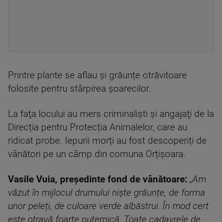
Printre plante se aflau şi grăunțe otrăvitoare
folosite pentru stârpirea şoarecilor.
La faţa locului au mers criminalişti şi angajaţi de la
Direcția pentru Protecția Animalelor, care au
ridicat probe. Iepurii morți au fost descoperiți de
vânători pe un câmp din comuna Orțișoara.
Vasile Vuia, președinte fond de vânătoare:
„Am
văzut în mijlocul drumului niște grăunțe, de forma
unor peleți, de culoare verde albăstrui. În mod cert
este otravă foarte puternică. Toate cadavrele de