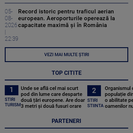
05-
Record istoric pentru traficul aerian
08-
european. Aeroporturile operează la
2026
capacitate maximă și în România
|
22:39
VEZI MAI MULTE ȘTIRI
TOP CITITE
Unde se află cel mai scurt
Organismul 
1
2
pod din lume care desparte
populație di
STIRI
două țări europene. Are doar
o abilitate p
STIRI
TURISM
3 metri și două fusuri orare
oamenilor nu
STIINTA
PARTENERI