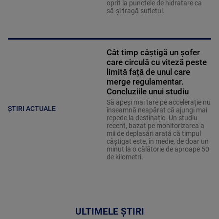
oprit la punctele de hidratare ca
să-și tragă sufletul.
Cât timp câștigă un șofer
care circulă cu viteză peste
limită față de unul care
merge regulamentar.
Concluziile unui studiu
Să apeși mai tare pe accelerație nu
ȘTIRI ACTUALE
înseamnă neapărat că ajungi mai
repede la destinație. Un studiu
recent, bazat pe monitorizarea a
mii de deplasări arată că timpul
câștigat este, în medie, de doar un
minut la o călătorie de aproape 50
de kilometri.
ULTIMELE ȘTIRI