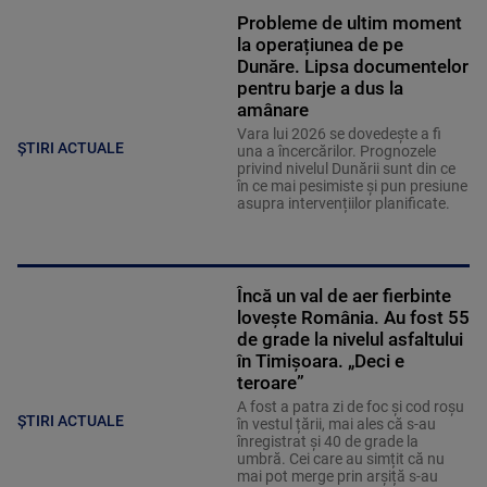
Probleme de ultim moment
la operațiunea de pe
Dunăre. Lipsa documentelor
pentru barje a dus la
amânare
Vara lui 2026 se dovedește a fi
ȘTIRI ACTUALE
una a încercărilor. Prognozele
privind nivelul Dunării sunt din ce
în ce mai pesimiste și pun presiune
asupra intervențiilor planificate.
Încă un val de aer fierbinte
lovește România. Au fost 55
de grade la nivelul asfaltului
în Timișoara. „Deci e
teroare”
A fost a patra zi de foc și cod roșu
ȘTIRI ACTUALE
în vestul țării, mai ales că s-au
înregistrat și 40 de grade la
umbră. Cei care au simțit că nu
mai pot merge prin arșiță s-au