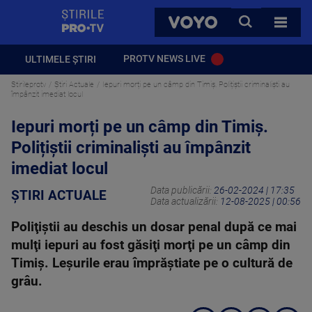
StirilePROTV
CAUTA
VOYO
TOATE 
PROTV NEWS LIVE
ULTIMELE ȘTIRI
Stirileprotv
Știri Actuale
Iepuri morți pe un câmp din Timiș. Polițiștii criminaliști au
împânzit imediat locul
Iepuri morți pe un câmp din Timiș.
Polițiștii criminaliști au împânzit
imediat locul
Data publicării:
26-02-2024 | 17:35
ȘTIRI ACTUALE
Data actualizării:
12-08-2025 | 00:56
Poliţiştii au deschis un dosar penal după ce mai
mulţi iepuri au fost găsiţi morţi pe un câmp din
Timiş. Leşurile erau împrăştiate pe o cultură de
grâu.