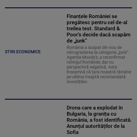
Finanțele României se
pregătesc pentru cel de-al
treilea test. Standard &
Poor’s decide dacă scapăm
de „junk”
România a scapat din nou de
STIRI ECONOMICE
retrogradarea la categoria „junk”.
Agenția Moody's, a reconfirmat
ratingul României, dar cu
perspectivă negativă. Asta
înseamnă că țara noastră rămâne
pe ultima treaptă recomandată
investițiilor.
Drona care a explodat în
Bulgaria, la granița cu
România, a fost identificată.
Anunțul autorităților de la
Sofia