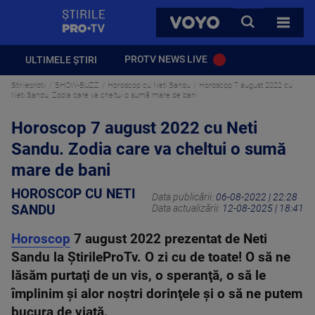
StirilePROTV
CAUTA
VOYO
TOATE 
PROTV NEWS LIVE
ULTIMELE ȘTIRI
Stirileprotv
SHOW-BUZZ
Horoscop cu Neti Sandu
Horoscop 7 august 2022 cu
Neti Sandu. Zodia care va cheltui o sumă mare de bani
Horoscop 7 august 2022 cu Neti
Sandu. Zodia care va cheltui o sumă
mare de bani
HOROSCOP CU NETI
Data publicării:
06-08-2022 | 22:28
SANDU
Data actualizării:
12-08-2025 | 18:41
Horoscop
7 august 2022 prezentat de Neti
Sandu la ȘtirileProTv. O zi cu de toate! O să ne
lăsăm purtaţi de un vis, o speranţă, o să le
împlinim şi alor noştri dorinţele şi o să ne putem
bucura de viaţă.