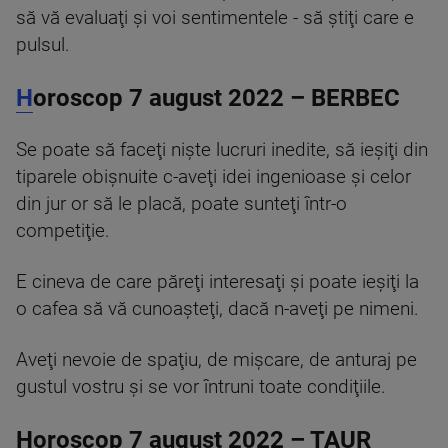
să vă evaluaţi şi voi sentimentele - să ştiţi care e
pulsul.
H
oroscop 7 august 2022 – BERBEC
Se poate să faceţi nişte lucruri inedite, să ieşiţi din
tiparele obişnuite c-aveţi idei ingenioase şi celor
din jur or să le placă, poate sunteţi într-o
competiţie.
E cineva de care păreţi interesaţi şi poate ieşiţi la
o cafea să vă cunoaşteţi, dacă n-aveţi pe nimeni.
Aveţi nevoie de spaţiu, de mişcare, de anturaj pe
gustul vostru şi se vor întruni toate condiţiile.
Horoscop 7 august 2022 – TAUR