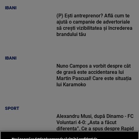
IBANI
(P) Ești antreprenor? Află cum te
ajută o campanie de advertoriale
să crești vizibilitatea și încrederea
brandului tău
IBANI
Nuno Campos a vorbit despre cât
de gravă este accidentarea lui
Martin Pascual! Care este situația
lui Karamoko
SPORT
Alexandru Musi, după Dinamo - FC
Voluntari 4-0: „Asta a făcut
diferența”. Ce a spus despre Rapid
Nouă ne pasă ca datele tale personale să rămână confidențiale