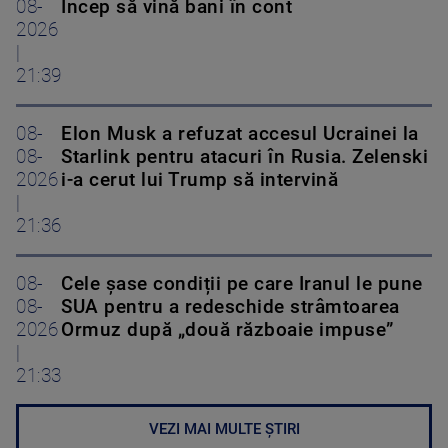
08-
Încep să vină bani în cont
2026
|
21:39
08-
Elon Musk a refuzat accesul Ucrainei la
08-
Starlink pentru atacuri în Rusia. Zelenski
2026
i-a cerut lui Trump să intervină
|
21:36
08-
Cele șase condiții pe care Iranul le pune
08-
SUA pentru a redeschide strâmtoarea
2026
Ormuz după „două războaie impuse”
|
21:33
VEZI MAI MULTE ȘTIRI