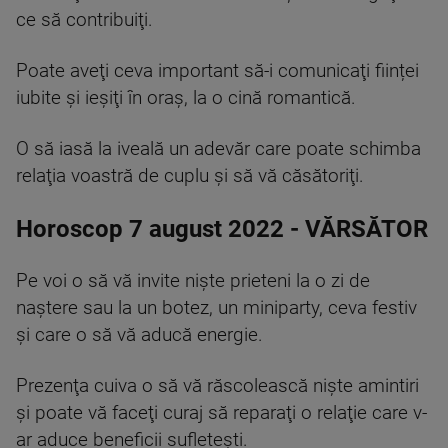
ce să contribuiţi.
Poate aveţi ceva important să-i comunicaţi ființei
iubite şi ieşiţi în oraş, la o cină romantică.
O să iasă la iveală un adevăr care poate schimba
relaţia voastră de cuplu şi să vă căsătoriţi.
Horoscop 7 august 2022 - VĂRSĂTOR
Pe voi o să vă invite nişte prieteni la o zi de
naştere sau la un botez, un miniparty, ceva festiv
şi care o să vă aducă energie.
Prezenţa cuiva o să vă răscolească nişte amintiri
şi poate vă faceţi curaj să reparaţi o relaţie care v-
ar aduce beneficii sufleteşti.