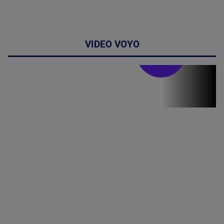
VIDEO VOYO
Stirile PRO TV
Stirile PRO
TV # 19.00 -
8 August
2026
MAI