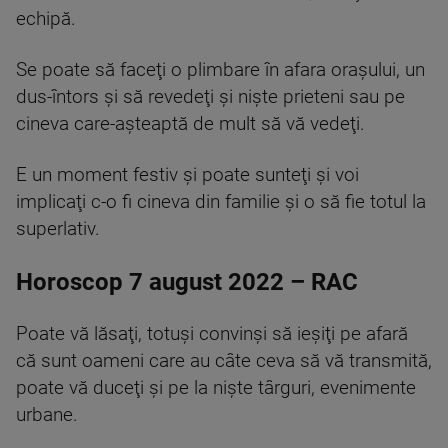
echipă.
Se poate să faceţi o plimbare în afara oraşului, un
dus-întors şi să revedeţi şi nişte prieteni sau pe
cineva care-aşteaptă de mult să vă vedeţi.
E un moment festiv şi poate sunteţi şi voi
implicaţi c-o fi cineva din familie şi o să fie totul la
superlativ.
Horoscop 7 august 2022 – RAC
Poate vă lăsaţi, totuşi convinşi să ieşiţi pe afară
că sunt oameni care au câte ceva să vă transmită,
poate vă duceţi şi pe la nişte târguri, evenimente
urbane.