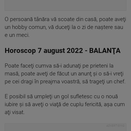
O persoană tânăra vă scoate din casă, poate aveţi
un hobby comun, vă duceţi la o zi de naştere sau
e un meci.
Horoscop 7 august 2022 - BALANŢA
Poate faceţi cumva să-i adunaţi pe prieteni la
masă, poate aveţi de făcut un anunţ şi o să-i vreţi
pe cei dragi în preajma voastră, să trageţi un chef.
E posibil să umpleţi un gol sufletesc cu o nouă
iubire şi să aveţi o viaţă de cuplu fericită, aşa cum
aţi visat.