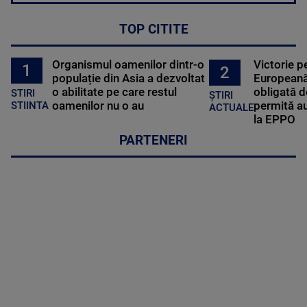
TOP CITITE
Organismul oamenilor dintr-o
Victorie p
1
2
populație din Asia a dezvoltat
Europeană
o abilitate pe care restul
obligată d
STIRI
ȘTIRI
oamenilor nu o au
permită au
STIINTA
ACTUALE
la EPPO
PARTENERI