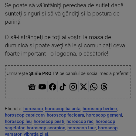
Se poate să vă întâlniţi perechea de suflet dacă
sunteţi singuri şi să vă gândiţi şi la postura de
părinţi.
O să-i strângeţi pe toţi ai voştri la masa de
duminică şi poate aveţi să le şi comunicaţi ceva
foarte important - o logodnă, o căsătorie!
Urmărește
Știrile PRO TV
pe canalul de social media preferat:
Etichete:
horoscop
,
horoscop balanta
,
horoscop berbec
,
horoscop capricorn
,
horoscop fecioara
,
horoscop gemeni
,
horoscop leu
,
horoscop pesti
,
horoscop rac
,
horoscop
sagetator
,
horoscop scorpion
,
horoscop taur
,
horoscop
varsator
,
vibratia zilei
,