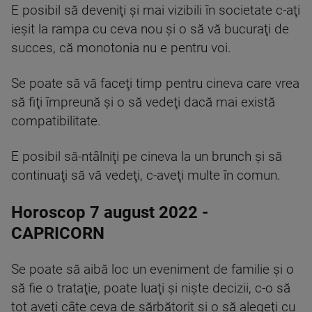
E posibil să deveniţi şi mai vizibili în societate c-aţi
ieşit la rampa cu ceva nou şi o să vă bucuraţi de
succes, că monotonia nu e pentru voi.
Se poate să vă faceţi timp pentru cineva care vrea
să fiţi împreună şi o să vedeţi dacă mai există
compatibilitate.
E posibil să-ntâlniţi pe cineva la un brunch şi să
continuaţi să vă vedeţi, c-aveţi multe în comun.
Horoscop 7 august 2022 -
CAPRICORN
Se poate să aibă loc un eveniment de familie şi o
să fie o trataţie, poate luaţi şi nişte decizii, c-o să
tot aveţi câte ceva de sărbătorit şi o să alegeţi cu