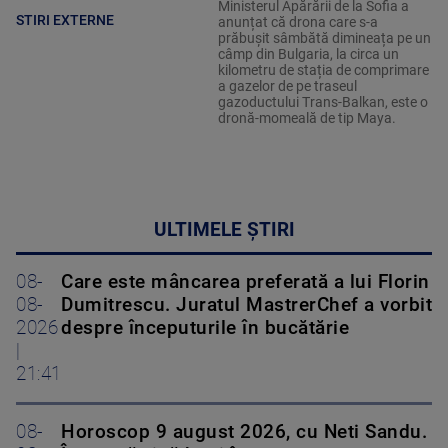
Ministerul Apărării de la Sofia a
STIRI EXTERNE
anunțat că drona care s-a
prăbușit sâmbătă dimineața pe un
câmp din Bulgaria, la circa un
kilometru de stația de comprimare
a gazelor de pe traseul
gazoductului Trans-Balkan, este o
dronă-momeală de tip Maya.
ULTIMELE ȘTIRI
08-
Care este mâncarea preferată a lui Florin
08-
Dumitrescu. Juratul MastrerChef a vorbit
2026
despre începuturile în bucătărie
|
21:41
08-
Horoscop 9 august 2026, cu Neti Sandu.