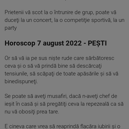
Prietenii vă scot la o întrunire de grup, poate vă
duceţi la un concert, la o competiţie sportivă, la un
party
Horoscop 7 august 2022 - PEŞTI
Or să vă ia pe sus nişte rude care sărbătoresc
ceva şi o să vă prindă bine să descărcaţi
tensiunile, să scăpaţi de toate apăsările şi să vă
binedispuneţi.
Se poate să aveţi musafiri, dacă n-aveţi chef de
ieşit în casă şi să pregătiţi ceva la repezeală ca să
nu vă obosiţi prea tare.
E cineva care vrea să reaprindă flacăra iubirii şi o