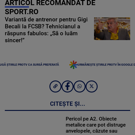
ARTICOL RECOMANDAT DE
SPORT.RO
Variantă de antrenor pentru Gigi
Becali la FCSB? Tehnicianul a
răspuns fabulos: „Să o luăm
sincer!”
UGĂ ȘTIRILE PROTV CA SURSĂ PREFERATĂ
URMĂREȘTE ȘTIRILE PROTV ÎN GOOGLE 
CITEȘTE ȘI...
Pericol pe A2. Obiecte
metalice care pot distruge
anvelopele, căzute sau