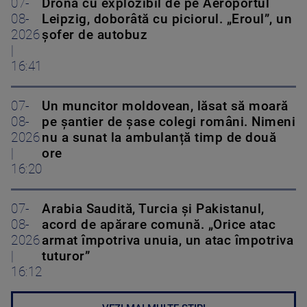
07-
Drona cu explozibil de pe Aeroportul
08-
Leipzig, doborâtă cu piciorul. „Eroul”, un
2026
șofer de autobuz
|
16:41
07-
Un muncitor moldovean, lăsat să moară
08-
pe șantier de șase colegi români. Nimeni
2026
nu a sunat la ambulanță timp de două
|
ore
16:20
07-
Arabia Saudită, Turcia și Pakistanul,
08-
acord de apărare comună. „Orice atac
2026
armat împotriva unuia, un atac împotriva
|
tuturor”
16:12