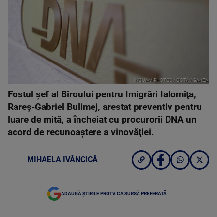
INQUAM PHOTOS / OCTAV GANEA
Fostul şef al Biroului pentru Imigrări Ialomiţa,
Rareş-Gabriel Bulimej, arestat preventiv pentru
luare de mită, a încheiat cu procurorii DNA un
acord de recunoaştere a vinovăţiei.
MIHAELA IVĂNCICĂ
ADAUGĂ ȘTIRILE PROTV CA SURSĂ PREFERATĂ