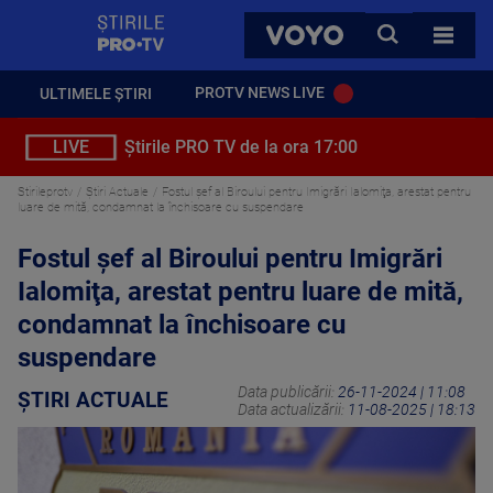
StirilePROTV
CAUTA
VOYO
TOATE 
PROTV NEWS LIVE
ULTIMELE ȘTIRI
LIVE
Știrile PRO TV de la ora 17:00
Stirileprotv
Știri Actuale
Fostul şef al Biroului pentru Imigrări Ialomiţa, arestat pentru
luare de mită, condamnat la închisoare cu suspendare
Fostul şef al Biroului pentru Imigrări
Ialomiţa, arestat pentru luare de mită,
condamnat la închisoare cu
suspendare
Data publicării:
26-11-2024 | 11:08
ȘTIRI ACTUALE
Data actualizării:
11-08-2025 | 18:13