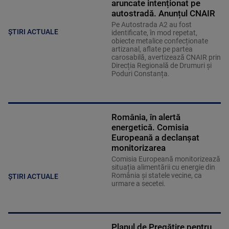
aruncate intenționat pe
autostradă. Anunțul CNAIR
Pe Autostrada A2 au fost
ȘTIRI ACTUALE
identificate, în mod repetat,
obiecte metalice confecționate
artizanal, aflate pe partea
carosabilă, avertizează CNAIR prin
Direcția Regională de Drumuri și
Poduri Constanța.
România, în alertă
energetică. Comisia
Europeană a declanșat
monitorizarea
Comisia Europeană monitorizează
situația alimentării cu energie din
România și statele vecine, ca
ȘTIRI ACTUALE
urmare a secetei.
Planul de Pregătire pentru