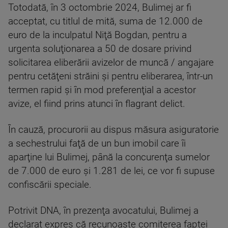
Totodată, în 3 octombrie 2024, Bulimej ar fi
acceptat, cu titlul de mită, suma de 12.000 de
euro de la inculpatul Niţă Bogdan, pentru a
urgenta soluţionarea a 50 de dosare privind
solicitarea eliberării avizelor de muncă / angajare
pentru cetăţeni străini şi pentru eliberarea, într-un
termen rapid şi în mod preferenţial a acestor
avize, el fiind prins atunci în flagrant delict.
În cauză, procurorii au dispus măsura asiguratorie
a sechestrului faţă de un bun imobil care îi
aparţine lui Bulimej, până la concurenţa sumelor
de 7.000 de euro şi 1.281 de lei, ce vor fi supuse
confiscării speciale.
Potrivit DNA, în prezenţa avocatului, Bulimej a
declarat expres că recunoaşte comiterea faptei