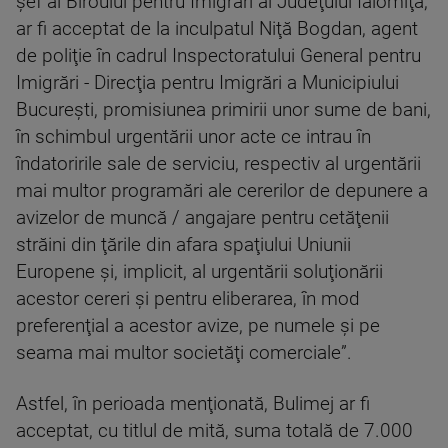
şef al Biroului pentru Imigrări al Judeţului Ialomiţa,
ar fi acceptat de la inculpatul Niţă Bogdan, agent
de poliţie în cadrul Inspectoratului General pentru
Imigrări - Direcţia pentru Imigrări a Municipiului
Bucureşti, promisiunea primirii unor sume de bani,
în schimbul urgentării unor acte ce intrau în
îndatoririle sale de serviciu, respectiv al urgentării
mai multor programări ale cererilor de depunere a
avizelor de muncă / angajare pentru cetăţenii
străini din ţările din afara spaţiului Uniunii
Europene şi, implicit, al urgentării soluţionării
acestor cereri şi pentru eliberarea, în mod
preferenţial a acestor avize, pe numele şi pe
seama mai multor societăţi comerciale”.
Astfel, în perioada menţionată, Bulimej ar fi
acceptat, cu titlul de mită, suma totală de 7.000