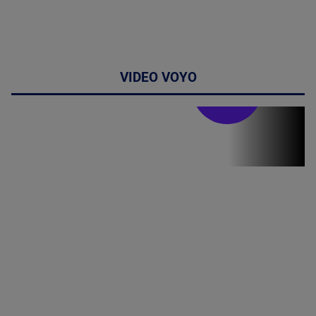
VIDEO VOYO
Stirile PRO TV
Stirile PRO
TV # 13.00 -
07 August
2026