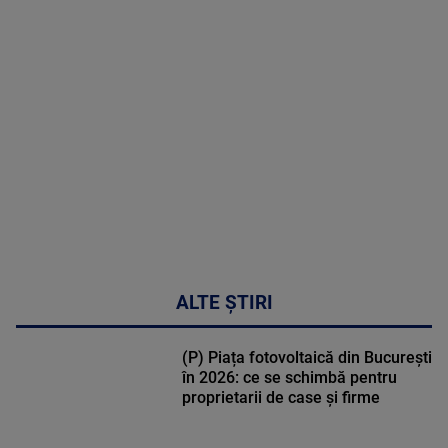
MAI
MULTE
DETALII
50:53
ALTE ȘTIRI
(P) Piața fotovoltaică din București
în 2026: ce se schimbă pentru
proprietarii de case și firme