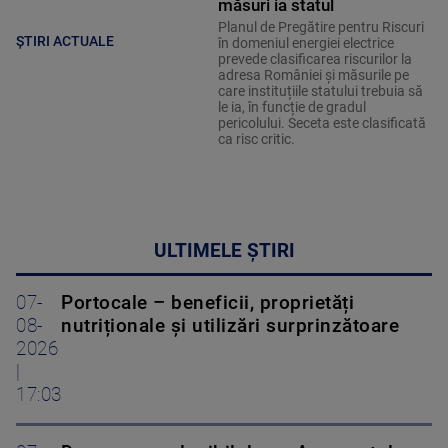
măsuri ia statul
Planul de Pregătire pentru Riscuri
ȘTIRI ACTUALE
în domeniul energiei electrice
prevede clasificarea riscurilor la
adresa României și măsurile pe
care instituțiile statului trebuia să
le ia, în funcție de gradul
pericolului. Seceta este clasificată
ca risc critic.
ULTIMELE ȘTIRI
07-
Portocale – beneficii, proprietăți
08-
nutriționale și utilizări surprinzătoare
2026
|
17:03