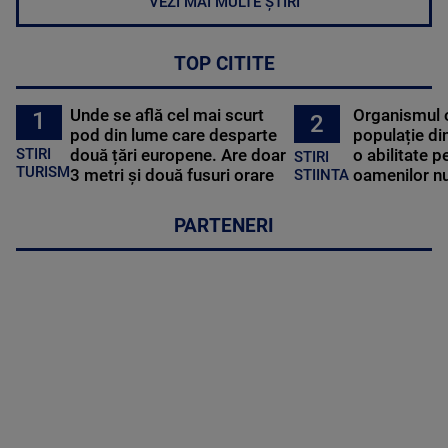
VEZI MAI MULTE ȘTIRI
TOP CITITE
Unde se află cel mai scurt
Organismul 
1
2
pod din lume care desparte
populație di
STIRI
două țări europene. Are doar
o abilitate p
STIRI
TURISM
3 metri și două fusuri orare
oamenilor nu
STIINTA
PARTENERI