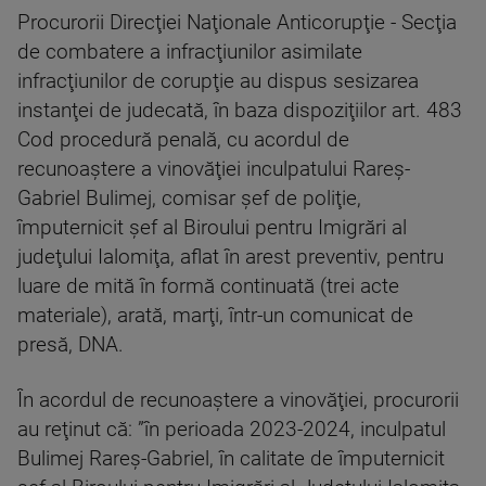
Procurorii Direcţiei Naţionale Anticorupţie - Secţia
de combatere a infracţiunilor asimilate
infracţiunilor de corupţie au dispus sesizarea
instanţei de judecată, în baza dispoziţiilor art. 483
Cod procedură penală, cu acordul de
recunoaştere a vinovăţiei inculpatului Rareş-
Gabriel Bulimej, comisar şef de poliţie,
împuternicit şef al Biroului pentru Imigrări al
judeţului Ialomiţa, aflat în arest preventiv, pentru
luare de mită în formă continuată (trei acte
materiale), arată, marţi, într-un comunicat de
presă, DNA.
În acordul de recunoaştere a vinovăţiei, procurorii
au reţinut că: ”în perioada 2023-2024, inculpatul
Bulimej Rareş-Gabriel, în calitate de împuternicit