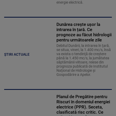
energie electrică.
Dunărea crește ușor la
intrarea în țară. Ce
prognoze au făcut hidrologii
pentru următoarele zile
Debitul Dunării, la intrarea în ţară,
se situa, vineri, la 1.400 mc/s, însă
va exista o tendinţă de creştere
ȘTIRI ACTUALE
până la 1.450 mc/s, la jumătatea
săptămânii viitoare, reiese din
prognoza publicată de Institutul
Naţional de Hidrologie şi
Gospodărire a Apelor.
Planul de Pregătire pentru
Riscuri în domeniul energiei
electrice (PPR). Seceta,
clasificată risc critic. Ce