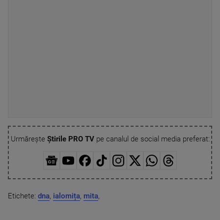
Urmărește
Știrile PRO TV
pe canalul de social media preferat:
Etichete:
dna
,
ialomița
,
mita
,