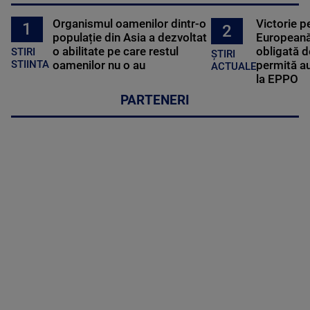
Organismul oamenilor dintr-o
Victorie p
1
2
populație din Asia a dezvoltat
Europeană
o abilitate pe care restul
obligată d
STIRI
ȘTIRI
oamenilor nu o au
permită au
STIINTA
ACTUALE
la EPPO
PARTENERI