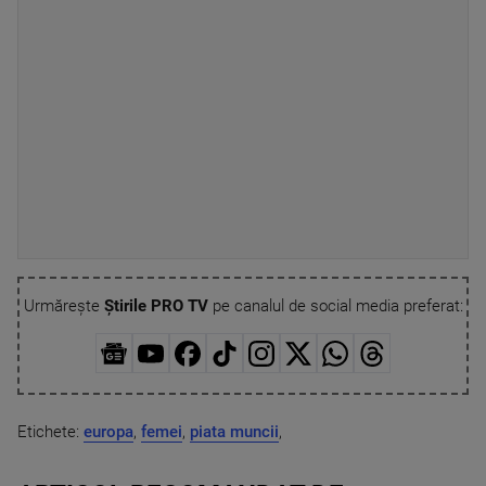
Urmărește
Știrile PRO TV
pe canalul de social media preferat:
Etichete:
europa
,
femei
,
piata muncii
,