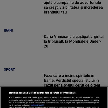
ajută o campanie de advertoriale
să crești vizibilitatea și încrederea
brandului tău
IBANI
Daria Vrînceanu a câştigat argintul
la triplusalt, la Mondialele Under-
20
SPORT
Faza care a încins spiritele în
Bănie. Verdictul specialistului în
cazul penalty-ului cerut de olteni
Nouă ne pasă ca datele tale personale să rămână confidențiale
Noi și partenerii noștri
201
stocăm și/sau accesăm informații pe dispozitivul dvs., precum identificatorii cookie
unici pentru prelucrarea datelor cu caracter personal. Puteți accepta sau gestiona alegerile dvs. făcând clic mai jos
sau în orice moment, pe pagina cu politica de confidențialitate. Aceste alegeri vor fi raportate partenerilor noștri și
nu vă vor afecta navigarea.
Mai multe detalii
Noi si partenerii nostri (retelele de socializare si agentiile de publicitate partenere, precum si furnizorii nostri de