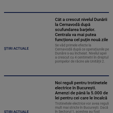
Cât a crescut nivelul Dunării
la Cernavodă după
scufundarea barjelor.
Centrala va mai putea
funcționa cel puțin nouă zile
Se văd primele efecte la
ȘTIRI ACTUALE
Cernavodă după ce operațiunile pe
Dunăre s-au încheiat. Nivelul apei
a crescut cu 4 centimetri în dreptul
pompelor de răcire ale Unității 2.
Noi reguli pentru trotinetele
electrice în București.
Amenzi de până la 5.000 de
lei pentru cei care le încalcă
Trotinetele electrice vor avea reguli
mult mai stricte în București. Dacă
în Sectorul 1, acestea au fost
ȘTIRI ACTUALE