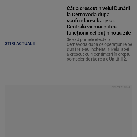
Cât a crescut nivelul Dunării
la Cernavodă după
scufundarea barjelor.
Centrala va mai putea
funcționa cel puțin nouă zile
Se văd primele efecte la
ȘTIRI ACTUALE
Cernavodă după ce operațiunile pe
Dunăre s-au încheiat. Nivelul apei
a crescut cu 4 centimetri în dreptul
pompelor de răcire ale Unității 2.