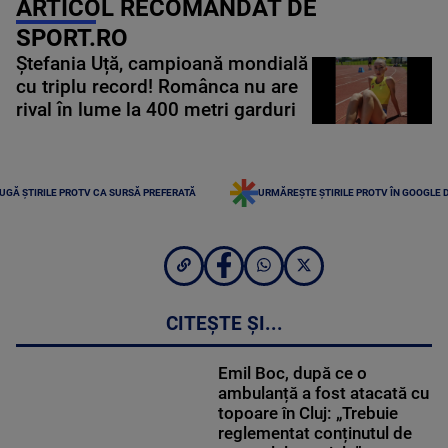
ARTICOL RECOMANDAT DE
SPORT.RO
Ștefania Uță, campioană mondială
cu triplu record! Românca nu are
rival în lume la 400 metri garduri
UGĂ ȘTIRILE PROTV CA SURSĂ PREFERATĂ
URMĂREȘTE ȘTIRILE PROTV ÎN GOOGLE 
CITEȘTE ȘI...
Emil Boc, după ce o
ambulanță a fost atacată cu
topoare în Cluj: „Trebuie
reglementat conținutul de