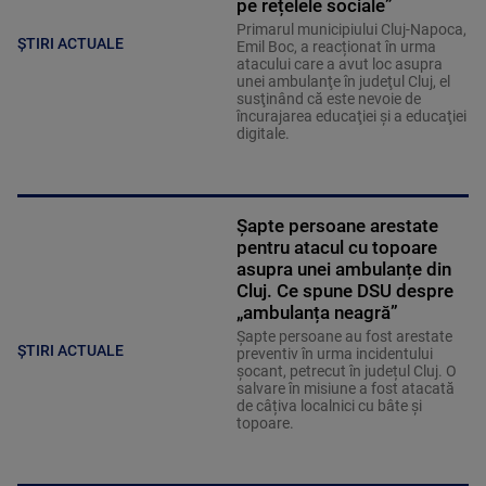
pe rețelele sociale”
Primarul municipiului Cluj-Napoca,
ȘTIRI ACTUALE
Emil Boc, a reacționat în urma
atacului care a avut loc asupra
unei ambulanţe în judeţul Cluj, el
susţinând că este nevoie de
încurajarea educaţiei şi a educaţiei
digitale.
Șapte persoane arestate
pentru atacul cu topoare
asupra unei ambulanțe din
Cluj. Ce spune DSU despre
„ambulanța neagră”
Șapte persoane au fost arestate
ȘTIRI ACTUALE
preventiv în urma incidentului
șocant, petrecut în județul Cluj. O
salvare în misiune a fost atacată
de câțiva localnici cu bâte și
topoare.