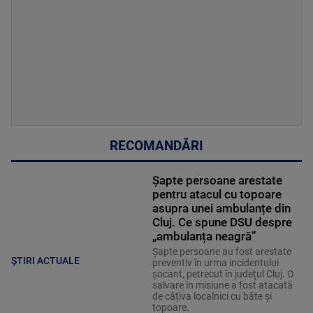
RECOMANDĂRI
Șapte persoane arestate
pentru atacul cu topoare
asupra unei ambulanțe din
Cluj. Ce spune DSU despre
„ambulanța neagră”
Șapte persoane au fost arestate
ȘTIRI ACTUALE
preventiv în urma incidentului
șocant, petrecut în județul Cluj. O
salvare în misiune a fost atacată
de câțiva localnici cu bâte și
topoare.