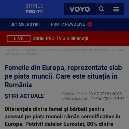
StirilePROTV
CAUTA
VOYO
TOATE 
PROTV NEWS LIVE
ULTIMELE ȘTIRI
LIVE
Știrile PRO TV ale dimineții
Stirileprotv
Știri Actuale
Femeile din Europa, reprezentate slab pe piața muncii. Care
este situația în România
Femeile din Europa, reprezentate slab
pe piața muncii. Care este situația în
România
Data publicării:
09-07-2025 | 20:08
ȘTIRI ACTUALE
Data actualizării:
17-10-2025 | 10:41
Diferențele dintre femei și bărbați pentru
accesul pe piața muncii rămân semnificative în
Europa. Potrivit datelor Eurostat, 80% dintre