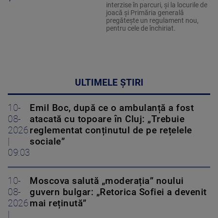
interzise în parcuri, și la locurile de
joacă și Primăria generală
pregătește un regulament nou,
pentru cele de închiriat.
ULTIMELE ȘTIRI
10-
Emil Boc, după ce o ambulanță a fost
08-
atacată cu topoare în Cluj: „Trebuie
2026
reglementat conținutul de pe rețelele
|
sociale”
09:03
10-
Moscova salută „moderația” noului
08-
guvern bulgar: „Retorica Sofiei a devenit
2026
mai reținută”
|