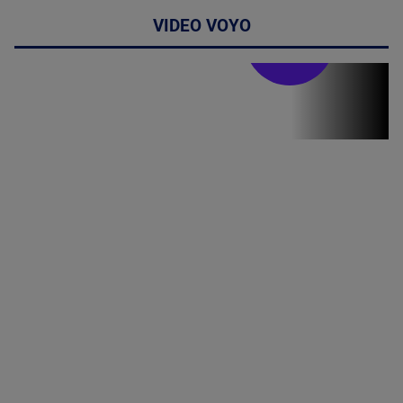
VIDEO VOYO
Stirile PRO TV
Stirile PRO
TV # 19.00 -
09 August
2026
MAI
MULTE
DETALII