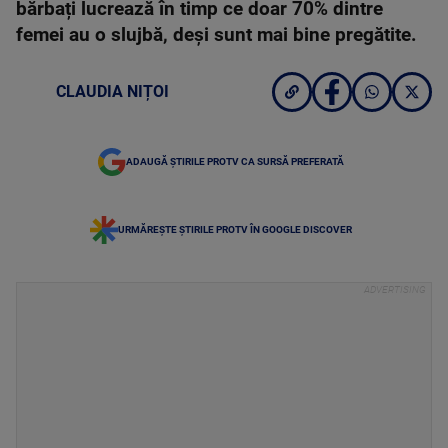
bărbați lucrează în timp ce doar 70% dintre
femei au o slujbă, deși sunt mai bine pregătite.
CLAUDIA NIȚOI
ADAUGĂ ȘTIRILE PROTV CA SURSĂ PREFERATĂ
URMĂREȘTE ȘTIRILE PROTV ÎN GOOGLE DISCOVER