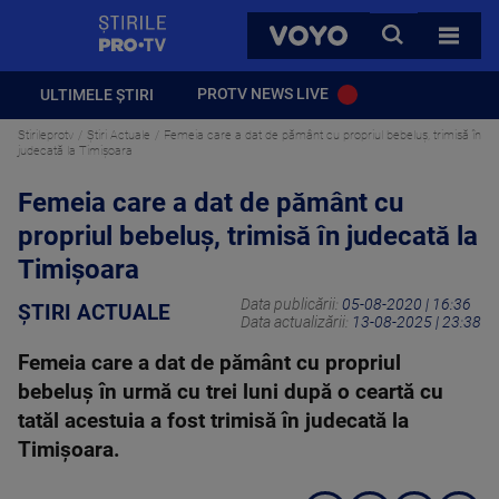
StirilePROTV
CAUTA
VOYO
TOATE 
PROTV NEWS LIVE
ULTIMELE ȘTIRI
Stirileprotv
Știri Actuale
Femeia care a dat de pământ cu propriul bebeluş, trimisă în
judecată la Timișoara
Femeia care a dat de pământ cu
propriul bebeluş, trimisă în judecată la
Timișoara
Data publicării:
05-08-2020 | 16:36
ȘTIRI ACTUALE
Data actualizării:
13-08-2025 | 23:38
Femeia care a dat de pământ cu propriul
bebeluş în urmă cu trei luni după o ceartă cu
tatăl acestuia a fost trimisă în judecată la
Timișoara.