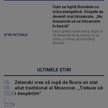
Cum se luptă România cu
criza energetică. Orașele au
devenit mai întunecate. „Nu
înseamnă să ne întoarcem
în beznă”
Dacă spălați rufele seara, după ce
ȘTIRI ACTUALE
vă întoarceți de la muncă, nu ar
strica, o vreme, să schimbați
obiceiul.
ULTIMELE ȘTIRI
06-
Zelenski vrea să rupă de Rusia un stat
08-
aliat tradițional al Moscovei. „Trebuie să-
2026
i despărțim”
|
22:09