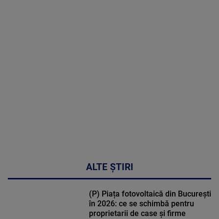
2026
MAI
MULTE
DETALII
47:43
ALTE ȘTIRI
(P) Piața fotovoltaică din București
în 2026: ce se schimbă pentru
proprietarii de case și firme