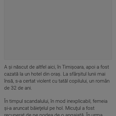
A şi născut de altfel aici, în Timişoara, apoi a fost
cazată la un hotel din oraş. La sfârşitul lunii mai
însă, s-a certat violent cu tatăl copilului, un român
de 32 de ani.
În timpul scandalului, în mod inexplicabil, femeia
şi-a aruncat băieţelul pe hol. Micuţul a fost
recuperat de pe podea de o angajată. În urma