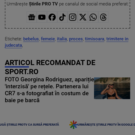
Urmărește
Știrile PRO TV
pe canalul de social media preferat:
Etichete:
bebelus
,
femeie
,
italia
,
proces
,
timisoara
,
trimitere in
judecata
,
ARTICOL RECOMANDAT DE
SPORT.RO
FOTO Georgina Rodriguez, apariție
'interzisă' pe rețele. Partenera lui
CR7 s-a fotografiat în costum de
baie pe barcă
UGĂ ȘTIRILE PROTV CA SURSĂ PREFERATĂ
URMĂREȘTE ȘTIRILE PROTV ÎN GOOGLE 