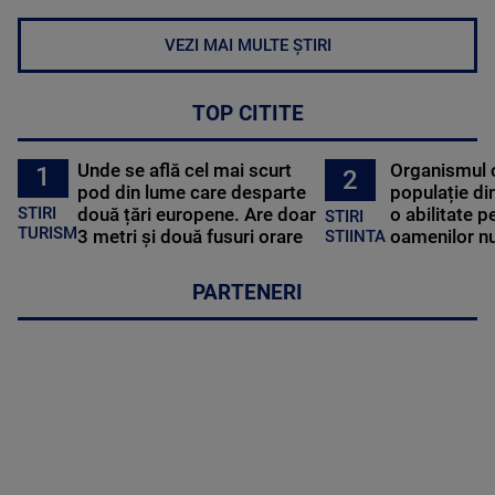
VEZI MAI MULTE ȘTIRI
TOP CITITE
Unde se află cel mai scurt
Organismul 
1
2
pod din lume care desparte
populație di
STIRI
două țări europene. Are doar
o abilitate p
STIRI
TURISM
3 metri și două fusuri orare
oamenilor nu
STIINTA
PARTENERI