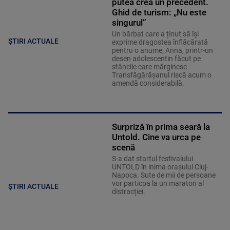
putea crea un precedent.
Ghid de turism: „Nu este
singurul”
Un bărbat care a ținut să își
ȘTIRI ACTUALE
exprime dragostea înflăcărată
pentru o anume, Anna, printr-un
desen adolescentin făcut pe
stâncile care mărginesc
Transfăgărășanul riscă acum o
amendă considerabilă.
Surpriză în prima seară la
Untold. Cine va urca pe
scenă
S-a dat startul festivalului
UNTOLD în inima orașului Cluj-
Napoca. Sute de mii de persoane
vor particpa la un maraton al
ȘTIRI ACTUALE
distracției.