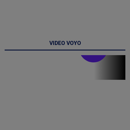
VIDEO VOYO
Stirile PRO TV
Stirile PRO
TV # 19.00 -
06 August