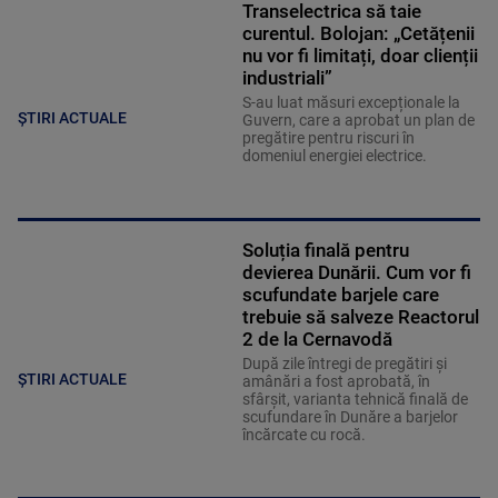
Transelectrica să taie
curentul. Bolojan: „Cetățenii
nu vor fi limitați, doar clienții
industriali”
S-au luat măsuri excepționale la
ȘTIRI ACTUALE
Guvern, care a aprobat un plan de
pregătire pentru riscuri în
domeniul energiei electrice.
Soluția finală pentru
devierea Dunării. Cum vor fi
scufundate barjele care
trebuie să salveze Reactorul
2 de la Cernavodă
După zile întregi de pregătiri și
ȘTIRI ACTUALE
amânări a fost aprobată, în
sfârșit, varianta tehnică finală de
scufundare în Dunăre a barjelor
încărcate cu rocă.