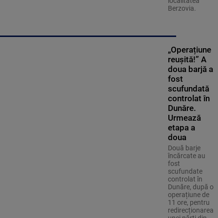
localitatea
Berzovia.
„Operațiune
reușită!” A
doua barjă a
fost
scufundată
controlat în
Dunăre.
Urmează
etapa a
doua
Două barje
încărcate au
fost
scufundate
controlat în
Dunăre, după o
operațiune de
11 ore, pentru
redirecționarea
unei părți din