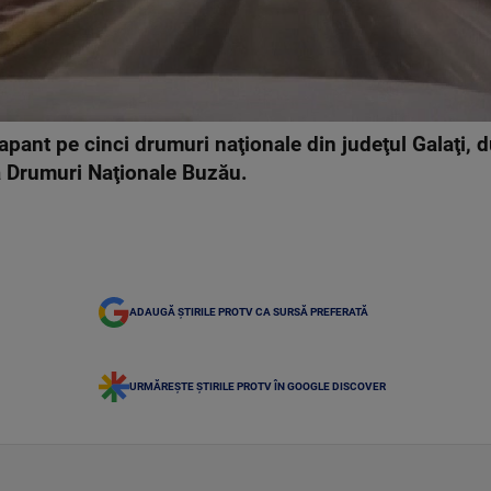
rapant pe cinci drumuri naţionale din judeţul Galaţi, 
a Drumuri Naţionale Buzău.
ADAUGĂ ȘTIRILE PROTV CA SURSĂ PREFERATĂ
URMĂREȘTE ȘTIRILE PROTV ÎN GOOGLE DISCOVER