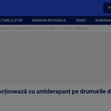
P
LTIMELE ȘTIRI
EMISIUNI INTEGRALE
VIDEO
ROMÂNIA,
ionează cu antiderapant pe drumurile din Galați, în urma ninsorii neașteptate
acționează cu antiderapant pe drumurile di