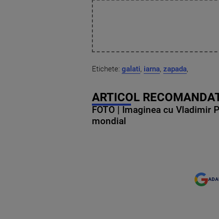
Etichete:
galati
,
iarna
,
zapada
,
ARTICOL RECOMANDAT
FOTO | Imaginea cu Vladimir Put
mondial
ADA