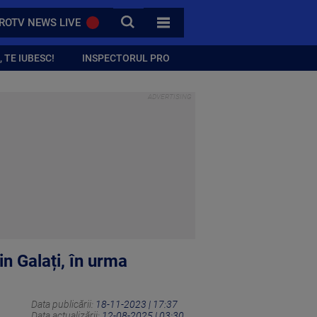
CAUTA
ROTV NEWS LIVE
TOATE CATEGORIILE
 TE IUBESC!
INSPECTORUL PRO
n Galați, în urma
Data publicării:
18-11-2023 | 17:37
Data actualizării:
12-08-2025 | 03:30