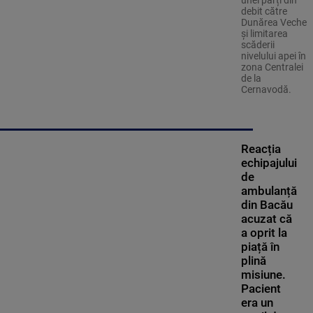
debit către
Dunărea Veche
și limitarea
scăderii
nivelului apei în
zona Centralei
de la
Cernavodă.
Reacția
echipajului
de
ambulanță
din Bacău
acuzat că
a oprit la
piață în
plină
misiune.
Pacient
era un