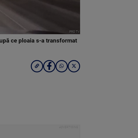
PRO TV
după ce ploaia s-a transformat