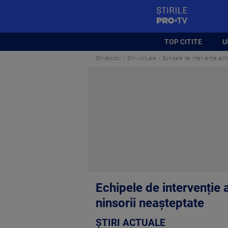
StirilePROTV
TOP CITITE
U
Stirileprotv
Știri Actuale
Echipele de intervenție acț
Echipele de intervenție 
ninsorii neașteptate
ȘTIRI ACTUALE