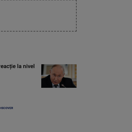
eacție la nivel
DISCOVER