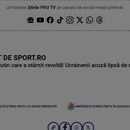
Urmărește
Știrile PRO TV
pe canalul de social media preferat:
 DE SPORT.RO
in care a stârnit revoltă! Ucrainenii acuză lipsă de r
UGĂ ȘTIRILE PROTV CA SURSĂ PREFERATĂ
URMĂREȘTE ȘTIRILE PROTV ÎN GOOGLE 