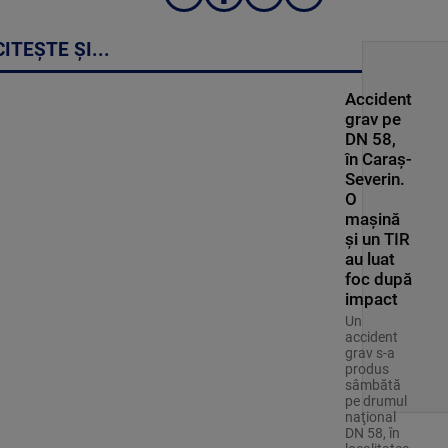
CITEȘTE ȘI...
Accident
grav pe
DN 58,
în Caraș-
Severin.
O
mașină
și un TIR
au luat
foc după
impact
Un
accident
grav s-a
produs
sâmbătă
pe drumul
naţional
DN 58, în