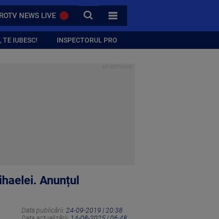
CAUTA
ROTV NEWS LIVE
TOATE CATEGORIILE
 TE IUBESC!
INSPECTORUL PRO
haelei. Anunțul
Data publicării:
24-09-2019 | 20:38
Data actualizării:
14-08-2025 | 06:48