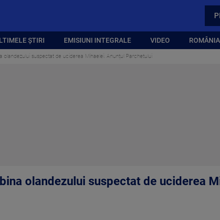
P
LTIMELE ȘTIRI
EMISIUNI INTEGRALE
VIDEO
ROMÂNIA,
a olandezului suspectat de uciderea Mihaelei. Anunțul Parchetului
bina olandezului suspectat de uciderea Mi