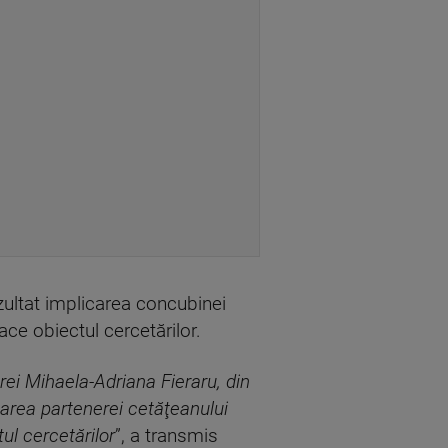
zultat implicarea concubinei
ce obiectul cercetărilor.
rei Mihaela-Adriana Fieraru, din
icarea partenerei cetăţeanului
ul cercetărilor
”, a transmis