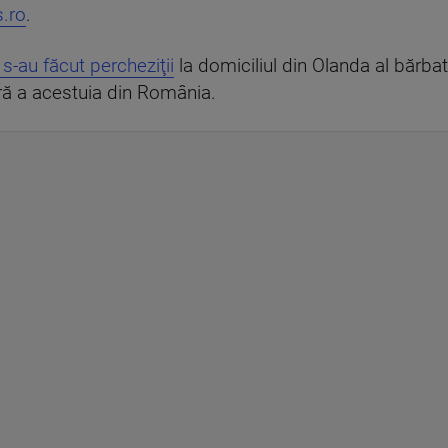
.ro
.
s-au făcut percheziţii
la domiciliul din Olanda al bărba
ară a acestuia din România.