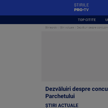
StirilePROTV
TOP CITITE
U
Stirileprotv
Știri Actuale
Dezvăluiri despre concubin
Dezvăluiri despre concu
Parchetului
ȘTIRI ACTUALE