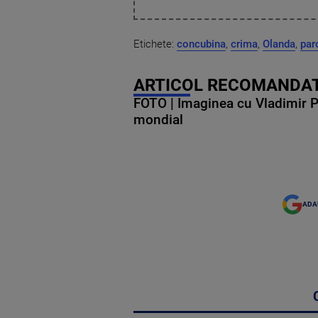
Etichete:
concubina
,
crima
,
Olanda
,
par
ARTICOL RECOMANDAT
FOTO | Imaginea cu Vladimir Put
mondial
ADA