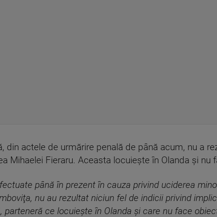
, din actele de urmărire penală de până acum, nu a re
a Mihaelei Fieraru. Aceasta locuieşte în Olanda şi nu fa
fectuate până în prezent în cauza privind uciderea mino
âmboviţa, nu au rezultat niciun fel de indicii privind impl
 parteneră ce locuieşte în Olanda şi care nu face obiect