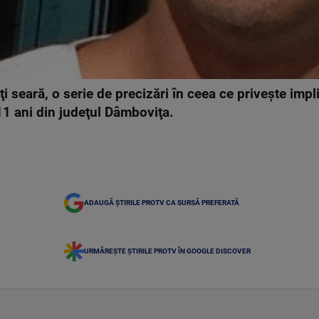
ţi seară, o serie de precizări în ceea ce priveşte imp
 11 ani din judeţul Dâmboviţa.
ADAUGĂ ȘTIRILE PROTV CA SURSĂ PREFERATĂ
URMĂREȘTE ȘTIRILE PROTV ÎN GOOGLE DISCOVER