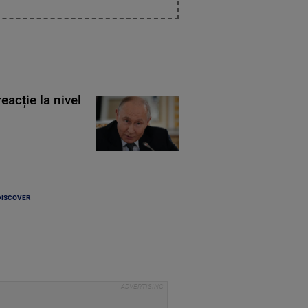
eacție la nivel
DISCOVER