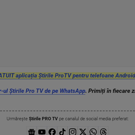
ATUIT aplicația Știrile ProTV pentru telefoane Android
r-ul Știrile Pro TV de pe WhatsApp
. Primiți în fiecare 
Urmărește
Știrile PRO TV
pe canalul de social media preferat: