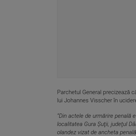
Parchetul General precizează că
lui Johannes Visscher în ucidere
”Din actele de urmărire penală e
localitatea Gura Şuţii, judeţul D
olandez vizat de ancheta penală,