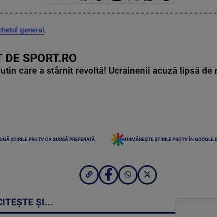
chetul general
,
 DE SPORT.RO
in care a stârnit revoltă! Ucrainenii acuză lipsă de r
UGĂ ȘTIRILE PROTV CA SURSĂ PREFERATĂ
URMĂREȘTE ȘTIRILE PROTV ÎN GOOGLE 
CITEȘTE ȘI...