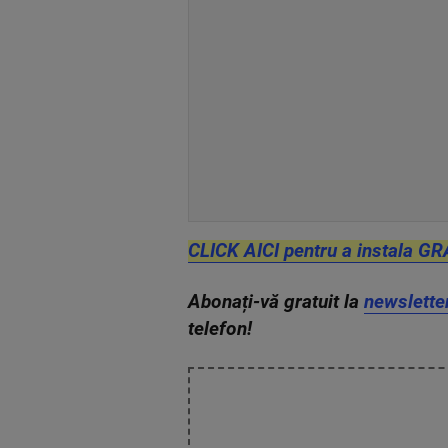
CLICK AICI pentru a instala GR
Abonați-vă gratuit la
newslette
telefon!