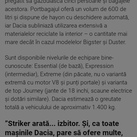
pregătit să găzduiască cinci persoane și bagajele
acestora. Portbagajul oferă un volum de 600 de
litri și dispune de hayon cu deschidere automată,
iar Dacia subliniază utilizarea extensivă a
materialelor reciclate la interior – o cantitate mai
mare decât în ​​cazul modelelor Bigster și Duster.
Sunt disponibile nivelurile de echipare bine-
cunoscute: Essential (de bază), Expression
(intermediar), Extreme (din păcate, nu o variantă
extremă cu motor V8 și punți portale) și varianta
de top Journey (jante de 18 inchi, scaune electrice
și dotări similare). Dacia estimează o greutate
totală a vehiculului de aproximativ 1.400 kg.
”Striker arată... izbitor. Și, ca toate
mașinile Dacia, pare să ofere multe,