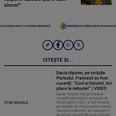
sincer!”
UGĂ ȘTIRILE PROTV CA SURSĂ PREFERATĂ
URMĂREȘTE ȘTIRILE PROTV ÎN GOOGLE 
CITEȘTE ȘI...
Dacia Hipster, pe străzile
Parisului. Francezii au fost
cuceriți: ”Cool și futurist, îmi
place la nebunie!” | VIDEO
Dacia Hipster, micuța mașină
complet electrică ce urmează să
fie lansată în 2027, a fost scoasă
STIRI SOCIALE
pe străzile din Paris pentru a testa
reacția trecătorilor, iar francezii s-
au arătat cuceriți de noul concept