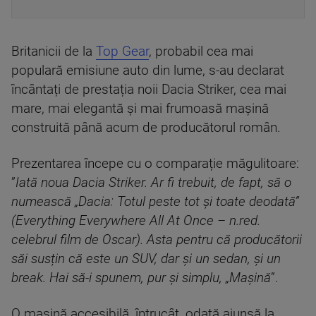
Britanicii de la
Top Gear
, probabil cea mai
populară emisiune auto din lume, s-au declarat
încântați de prestația noii Dacia Striker, cea mai
mare, mai elegantă și mai frumoasă mașină
construită până acum de producătorul român.
Prezentarea începe cu o comparație măgulitoare:
”
Iată noua Dacia Striker. Ar fi trebuit, de fapt, să o
numească „Dacia: Totul peste tot și toate deodată”
(Everything Everywhere All At Once – n.red.
celebrul film de Oscar). Asta pentru că producătorii
săi susțin că este un SUV, dar și un sedan, și un
break. Hai să-i spunem, pur și simplu, „Mașină
”.
O mașină accesibilă, întrucât, odată ajunsă la