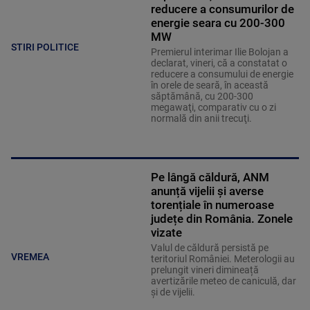
reducere a consumurilor de
energie seara cu 200-300
MW
STIRI POLITICE
Premierul interimar Ilie Bolojan a
declarat, vineri, că a constatat o
reducere a consumului de energie
în orele de seară, în această
săptămână, cu 200-300
megawaţi, comparativ cu o zi
normală din anii trecuţi.
Pe lângă căldură, ANM
anunță vijelii și averse
torențiale în numeroase
județe din România. Zonele
vizate
Valul de căldură persistă pe
VREMEA
teritoriul României. Meterologii au
prelungit vineri dimineață
avertizările meteo de caniculă, dar
și de vijelii.