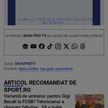
Cum va arăta noul model Dacia. Detaliile tehnice și de imagine,
H
dezvăluite de o ...
Urmărește
Știrile PRO TV
pe canalul de social media preferat:
Sursa:
StirilePROTV
Etichete:
dacia striker
,
top gear
,
prezentare
,
ARTICOL RECOMANDAT DE
SPORT.RO
Variantă de antrenor pentru Gigi
Becali la FCSB? Tehnicianul a
răspuns fabulos: „Să o luăm