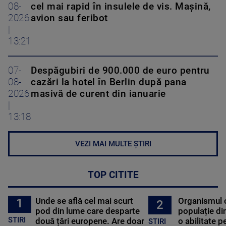
08-
cel mai rapid în insulele de vis. Mașină,
2026
avion sau feribot
|
13:21
07-
Despăgubiri de 900.000 de euro pentru
08-
cazări la hotel în Berlin după pana
2026
masivă de curent din ianuarie
|
13:18
VEZI MAI MULTE ȘTIRI
TOP CITITE
Unde se află cel mai scurt
Organismul 
1
2
pod din lume care desparte
populație di
STIRI
două țări europene. Are doar
o abilitate p
STIRI