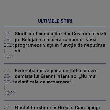
ULTIMELE ȘTIRI
07-
Sindicatul angajaților din Guvern îl acuză
08-
pe Bolojan că le cere românilor să-și
2026
programeze viața în funcție de neputința
|
sa
13:31
07-
Federația norvegiană de fotbal îi cere
08-
demisia lui Gianni Infantino: „Nu mai
2026
există cale de întoarcere”
|
13:22
07-
Ghidul turistului în Grecia. Cum ajungi