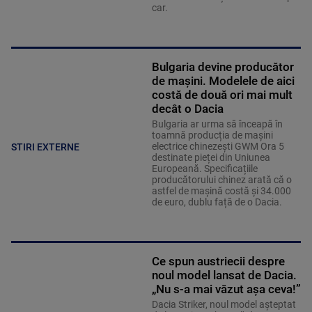
car.
Bulgaria devine producător
de mașini. Modelele de aici
costă de două ori mai mult
decât o Dacia
Bulgaria ar urma să înceapă în
toamnă producția de mașini
electrice chinezești GWM Ora 5
STIRI EXTERNE
destinate pieței din Uniunea
Europeană. Specificațiile
producătorului chinez arată că o
astfel de mașină costă și 34.000
de euro, dublu față de o Dacia.
Ce spun austriecii despre
noul model lansat de Dacia.
„Nu s-a mai văzut așa ceva!”
Dacia Striker, noul model așteptat