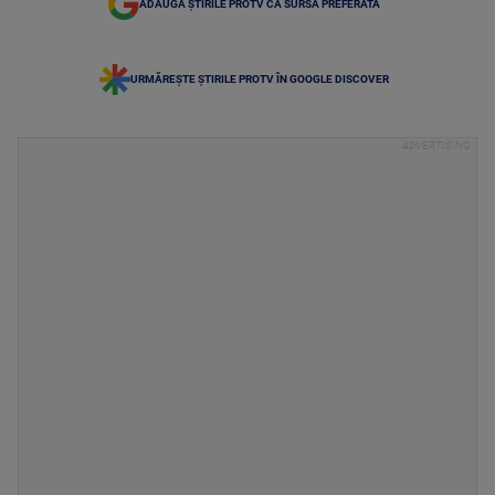
ADAUGĂ ȘTIRILE PROTV CA SURSĂ PREFERATĂ
URMĂREȘTE ȘTIRILE PROTV ÎN GOOGLE DISCOVER