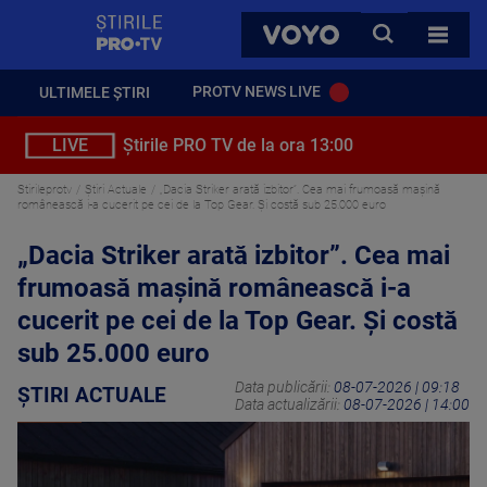
StirilePROTV
CAUTA
VOYO
TOATE 
PROTV NEWS LIVE
ULTIMELE ȘTIRI
LIVE
Știrile PRO TV de la ora 13:00
Stirileprotv
Știri Actuale
„Dacia Striker arată izbitor”. Cea mai frumoasă mașină
românească i-a cucerit pe cei de la Top Gear. Și costă sub 25.000 euro
„Dacia Striker arată izbitor”. Cea mai
frumoasă mașină românească i-a
cucerit pe cei de la Top Gear. Și costă
sub 25.000 euro
Data publicării:
08-07-2026 | 09:18
ȘTIRI ACTUALE
Data actualizării:
08-07-2026 | 14:00