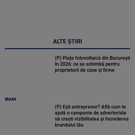
MAI
MULTE
DETALII
17:46
ALTE ȘTIRI
(P) Piața fotovoltaică din București
în 2026: ce se schimbă pentru
proprietarii de case și firme
IBANI
(P) Ești antreprenor? Află cum te
ajută o campanie de advertoriale
să crești vizibilitatea și încrederea
brandului tău