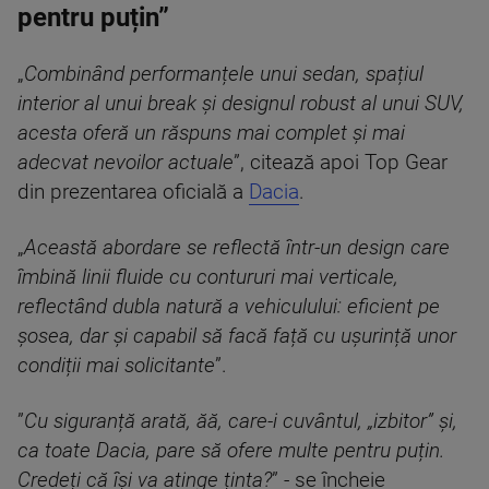
pentru puțin”
„
Combinând performanțele unui sedan, spațiul
interior al unui break și designul robust al unui SUV,
acesta oferă un răspuns mai complet și mai
adecvat nevoilor actuale
”, citează apoi Top Gear
din prezentarea oficială a
Dacia
.
„
Această abordare se reflectă într-un design care
îmbină linii fluide cu contururi mai verticale,
reflectând dubla natură a vehiculului: eficient pe
șosea, dar și capabil să facă față cu ușurință unor
condiții mai solicitante
”.
”
Cu siguranță arată, ăă, care-i cuvântul, „izbitor” și,
ca toate Dacia, pare să ofere multe pentru puțin.
Credeți că își va atinge ținta?
” - se încheie