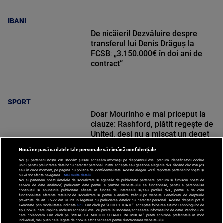
IBANI
De nicăieri! Dezvăluire despre
transferul lui Denis Drăguș la
FCSB: „3.150.000€ în doi ani de
contract”
SPORT
Doar Mourinho e mai priceput la
clauze: Rashford, plătit regește de
United, deși nu a mișcat un deget
Nouă ne pasă ca datele tale personale să rămână confidențiale
Noi și partenerii noștri
201
stocăm și/sau accesăm informații pe dispozitivul dvs., precum identificatorii cookie
unici pentru prelucrarea datelor cu caracter personal. Puteți accepta sau gestiona alegerile dvs. făcând clic mai jos
sau în orice moment, pe pagina cu politica de confidențialitate. Aceste alegeri vor fi raportate partenerilor noștri și
nu vă vor afecta navigarea.
Mai multe detalii
Noi si partenerii nostri (retelele de socializare si agentiile de publicitate partenere, precum si furnizorii nostri de
SPORT
servicii de date analitice) prelucram date pentru a permite website-ului sa functioneze, pentru a personaliza
continutul si anunturile publicitare afisate in functie de interesele si/sau profilul dvs., pentru a va oferi
functionalitati aferente retelelor de socializare si pentru a analiza traficul pe website. Beneficiati de drepturile
prevazute de art. 15-22 din GDPR in legatura cu prelucrarea datelor cu caracter personal. Aceste drepturi pot fi
exercitate prin modalitatea indicata
aici
. Prin click pe “ACCEPT TOATE”, acceptati folosirea tuturor Tehnologiilor de
tip Cookie, care implica inclusiv acceptul dvs. cu privire la stocarea/accesarea informatiilor de catre Vendor-ii cu
care colaboram. Prin click pe “VREAU SA MODIFIC SETARILE INDIVIDUAL” puteti schimba preferintele in mod
individual, mai putin cele legate de cookie strict necesare pentru functionarea website-ului.