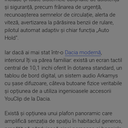
și siguranță, precum frânarea de urgență,
recunoașterea semnelor de circulație, alerta de
viteză, avertizarea la părăsirea benzii de rulare,
pilotul automat adaptiv și chiar funcția „Auto
Hold”.
Iar dacă ai mai stat într-o
Dacia modernă
,
interiorul îți va părea familiar: există un ecran tactil
central de 10,1 inchi oferit în dotarea standard, un
tablou de bord digital, un sistem audio Arkamys
cu șase difuzoare, câteva butoane fizice veritabile
și opțiunea de a utiliza ingenioasele accesorii
YouClip de la Dacia.
Există și opțiunea unui plafon panoramic care
amplifică senzația de spațiu în habitaclul generos,