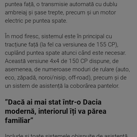
puntea față, o transmisie automată cu dublu
ambreiaj și șase trepte, precum și un motor
electric pe puntea spate.
În mod firesc, sistemul este în principal cu
tracțiune față (la fel ca versiunea de 155 CP),
cuplând puntea spate atunci când este necesar.
Această versiune 4x4 de 150 CP dispune, de
asemenea, de numeroase moduri de rulare (auto,
eco, zăpadă, noroi/nisip, off-road), precum și de
un sistem de asistență la coborârea pantelor.
”Dacă ai mai stat într-o Dacia
modernă, interiorul îți va părea
familiar”
Include și toate sistemele obișnuite de asistență