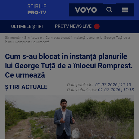
StirilePROTV
CAUTA
VOYO
TOATE 
PROTV NEWS LIVE
ULTIMELE ȘTIRI
Stirileprotv
Știri Actuale
Cum s-au blocat în instanță planurile lui George Tuță de a
înlocui Romprest. Ce urmează
Cum s-au blocat în instanță planurile
lui George Tuță de a înlocui Romprest.
Ce urmează
Data publicării:
01-07-2026 | 11:13
ȘTIRI ACTUALE
Data actualizării:
01-07-2026 | 11:13