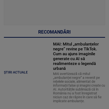
RECOMANDĂRI
MAI: Mitul „ambulanțelor
negre” revine pe TikTok.
Cum au ajuns imaginile
generate cu AI să
realimenteze o legendă
urbană
ȘTIRI ACTUALE
MAI avertizează că mitul
„ambulanței negre” a revenit pe
rețelele sociale, alimentat de
informații false și imagini create cu
AI. Autoritățile subliniază că în
România nu a fost înregistrat
niciun caz de răpire în care să fie
implicate ambulanțe.