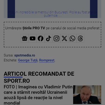
Imagini incredibile la metroul din București. Ploile au fost atât de
Ri
puternice, ...
Urmărește
Știrile PRO TV
pe canalul de social media preferat:
Sursa:
spotmedia.ro
Etichete:
George Tuță
,
Romprest
,
ARTICOL RECOMANDAT DE
SPORT.RO
FOTO | Imaginea cu Vladimir Putin
care a stârnit revoltă! Ucrainenii
acuză lipsă de reacție la nivel
mondial