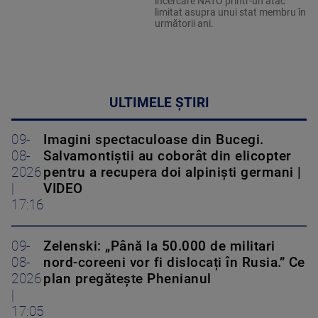
încercare NATO printr-un atac
limitat asupra unui stat membru în
următorii ani.
ULTIMELE ȘTIRI
09-
Imagini spectaculoase din Bucegi.
08-
Salvamontiștii au coborât din elicopter
2026
pentru a recupera doi alpiniști germani |
|
VIDEO
17:16
09-
Zelenski: „Până la 50.000 de militari
08-
nord-coreeni vor fi dislocați în Rusia.” Ce
2026
plan pregătește Phenianul
|
17:05