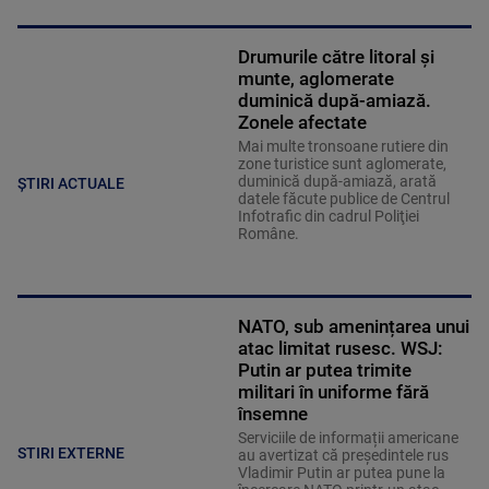
Drumurile către litoral și
munte, aglomerate
duminică după-amiază.
Zonele afectate
Mai multe tronsoane rutiere din
zone turistice sunt aglomerate,
duminică după-amiază, arată
ȘTIRI ACTUALE
datele făcute publice de Centrul
Infotrafic din cadrul Poliţiei
Române.
NATO, sub amenințarea unui
atac limitat rusesc. WSJ:
Putin ar putea trimite
militari în uniforme fără
însemne
Serviciile de informații americane
STIRI EXTERNE
au avertizat că președintele rus
Vladimir Putin ar putea pune la