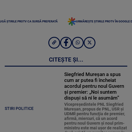
UGĂ ȘTIRILE PROTV CA SURSĂ PREFERATĂ
URMĂREȘTE ȘTIRILE PROTV ÎN GOOGLE 
CITEȘTE ȘI...
Siegfried Mureșan a spus
cum ar putea fi încheiat
acordul pentru noul Guvern
și premier: „Noi suntem
dispuşi să ni le asumăm”
Vicepreşedintele PNL Siegfried
STIRI POLITICE
Mureşan, propus de PNL, USR şi
UDMR pentru funcţia de premier,
afirmă, miercuri, că un acord
pentru noul Guvern şi noul prim-
ministru este mai uşor de realizat