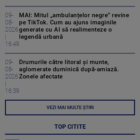
09-
MAI: Mitul „ambulanțelor negre” revine
08-
pe TikTok. Cum au ajuns imaginile
2026
generate cu AI să realimenteze o
|
legendă urbană
16:49
09-
Drumurile către litoral și munte,
08-
aglomerate duminică după-amiază.
2026
Zonele afectate
|
16:39
VEZI MAI MULTE ȘTIRI
TOP CITITE