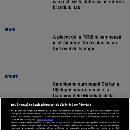
să crești vizibilitatea și încrederea
brandului tău
IBANI
A plecat de la FCSB și semnează
în străinătate! Va fi coleg cu un
fost rival de la Rapid
SPORT
Campioana europeană Ștefania
Uță luptă pentru medalie la
Campionatele Mondiale de la
Oregon din SUA!
Nouă ne pasă ca datele tale personale să rămână confidențiale
Noi și partenerii noștri
201
stocăm și/sau accesăm informații pe dispozitivul dvs., precum identificatorii cookie
unici pentru prelucrarea datelor cu caracter personal. Puteți accepta sau gestiona alegerile dvs. făcând clic mai jos
sau în orice moment, pe pagina cu politica de confidențialitate. Aceste alegeri vor fi raportate partenerilor noștri și
nu vă vor afecta navigarea.
Mai multe detalii
Noi si partenerii nostri (retelele de socializare si agentiile de publicitate partenere, precum si furnizorii nostri de
SPORT
servicii de date analitice) prelucram date pentru a permite website-ului sa functioneze, pentru a personaliza
continutul si anunturile publicitare afisate in functie de interesele si/sau profilul dvs., pentru a va oferi