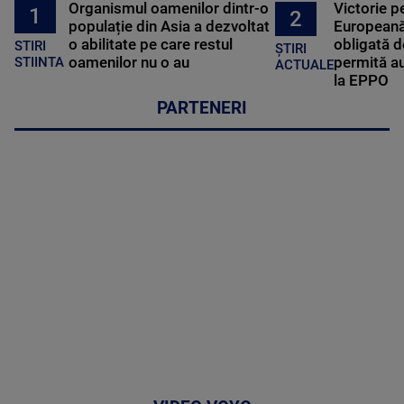
Organismul oamenilor dintr-o
Victorie p
1
2
populație din Asia a dezvoltat
Europeană
o abilitate pe care restul
obligată d
STIRI
ȘTIRI
oamenilor nu o au
permită au
STIINTA
ACTUALE
la EPPO
PARTENERI