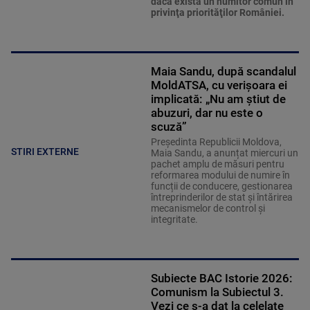
dacă există un numitor comun în
privinţa priorităţilor României.
Maia Sandu, după scandalul
MoldATSA, cu verișoara ei
implicată: „Nu am știut de
abuzuri, dar nu este o
scuză”
Președinta Republicii Moldova,
STIRI EXTERNE
Maia Sandu, a anunțat miercuri un
pachet amplu de măsuri pentru
reformarea modului de numire în
funcții de conducere, gestionarea
întreprinderilor de stat și întărirea
mecanismelor de control și
integritate.
Subiecte BAC Istorie 2026:
Comunism la Subiectul 3.
Vezi ce s-a dat la celelate