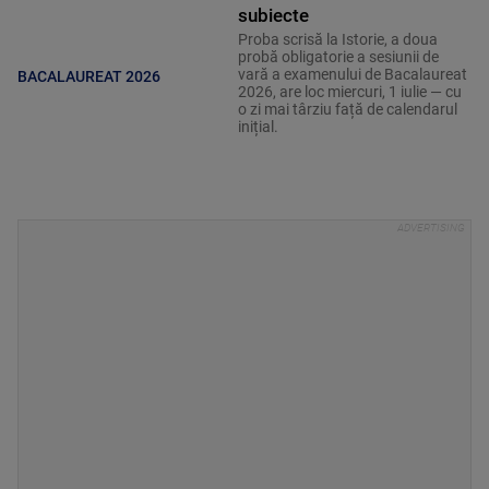
subiecte
Proba scrisă la Istorie, a doua
probă obligatorie a sesiunii de
vară a examenului de Bacalaureat
BACALAUREAT 2026
2026, are loc miercuri, 1 iulie — cu
o zi mai târziu față de calendarul
inițial.