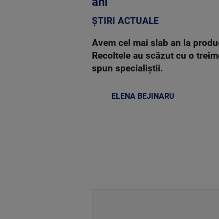
ani
ȘTIRI ACTUALE
Avem cel mai slab an la produc
Recoltele au scăzut cu o treime
spun specialiștii.
ELENA BEJINARU