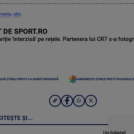
mania
,
ulei
,
 DE SPORT.RO
ie 'interzisă' pe rețele. Partenera lui CR7 s-a fotog
UGĂ ȘTIRILE PROTV CA SURSĂ PREFERATĂ
URMĂREȘTE ȘTIRILE PROTV ÎN GOOGLE 
CITEȘTE ȘI...
Un băieţel