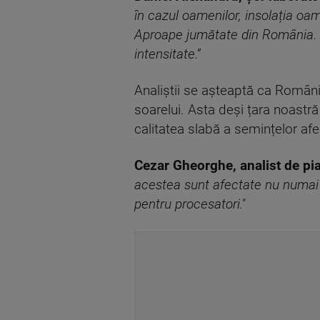
în cazul oamenilor, insolația oam
Aproape jumătate din România. F
intensitate.”
Analiștii se așteaptă ca Români
soarelui. Asta deși țara noastră
calitatea slabă a semințelor afec
Cezar Gheorghe, analist de pi
acestea sunt afectate nu numai la
pentru procesatori."