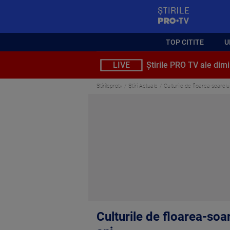
StirilePROTV
TOP CITITE
U
LIVE
Știrile PRO TV ale dimi
Stirileprotv
Știri Actuale
Culturile de floarea-soarelu
Culturile de floarea-soar