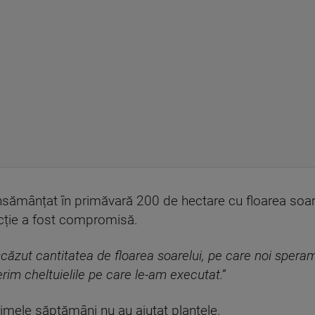
 însămânțat în primăvară 200 de hectare cu floarea soar
ucție a fost compromisă.
căzut cantitatea de floarea soarelui, pe care noi spera
im cheltuielile pe care le-am executat.”
timele săptămâni nu au ajutat plantele.