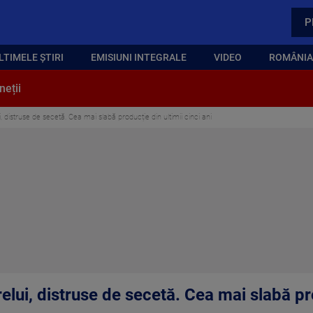
P
LTIMELE ȘTIRI
EMISIUNI INTEGRALE
VIDEO
ROMÂNIA,
neții
i, distruse de secetă. Cea mai slabă producție din ultimii cinci ani
elui, distruse de secetă. Cea mai slabă pro