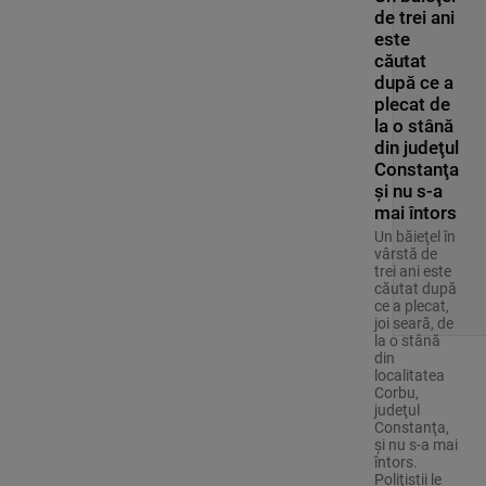
de trei ani
este
căutat
după ce a
plecat de
la o stână
din judeţul
Constanţa
şi nu s-a
mai întors
Un băieţel în
vârstă de
trei ani este
căutat după
ce a plecat,
joi seară, de
la o stână
din
localitatea
Corbu,
judeţul
Constanţa,
şi nu s-a mai
întors.
Poliţiştii le