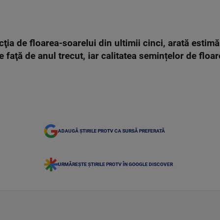
ţia de floarea-soarelui din ultimii cinci, arată estim
 faţă de anul trecut, iar calitatea semințelor de floar
ADAUGĂ ȘTIRILE PROTV CA SURSĂ PREFERATĂ
URMĂREȘTE ȘTIRILE PROTV ÎN GOOGLE DISCOVER