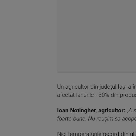
Un agricultor din judeţul Iaşi a
afectat lanurile - 30% din prod
Ioan Notingher, agricultor:
„
A s
foarte bune. Nu reușim să acoper
Nici temperaturile record din ul