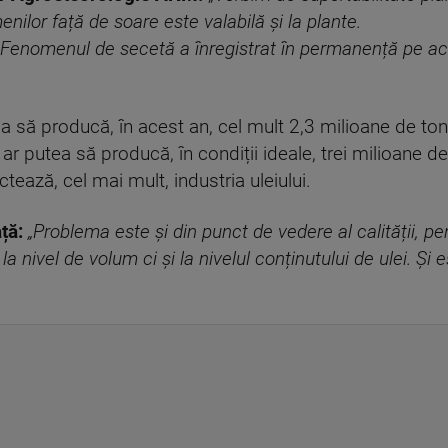
enilor față de soare este valabilă și la plante.
enomenul de secetă a înregistrat în permanență pe aces
a să producă, în acest an, cel mult 2,3 milioane de to
 ar putea să producă, în condiții ideale, trei milioane d
tează, cel mai mult, industria uleiului.
ață:
„Problema este și din punct de vedere al calității, p
 nivel de volum ci și la nivelul conținutului de ulei. Și 