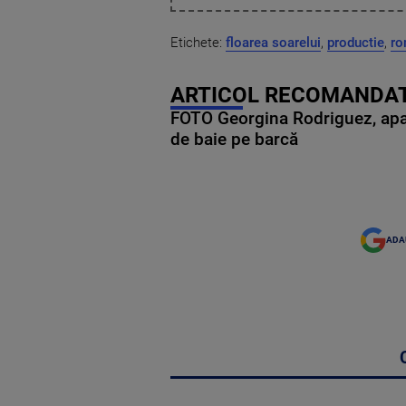
Etichete:
floarea soarelui
,
productie
,
ro
ARTICOL RECOMANDAT
FOTO Georgina Rodriguez, apariț
de baie pe barcă
ADA