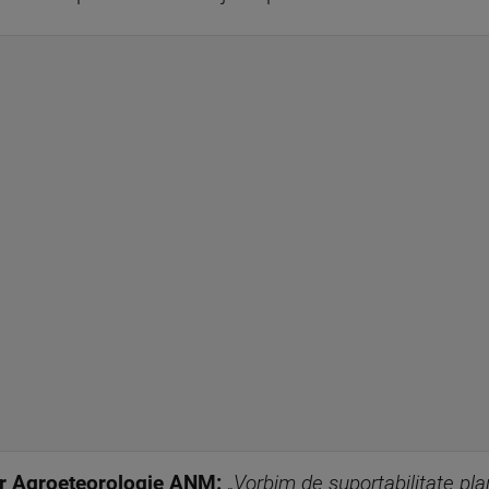
or Agroeteorologie ANM:
„
Vorbim de suportabilitate plan