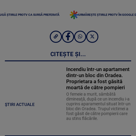
UGĂ ȘTIRILE PROTV CA SURSĂ PREFERATĂ
URMĂREȘTE ȘTIRILE PROTV ÎN GOOGLE 
CITEȘTE ȘI...
Incendiu într-un apartament
dintr-un bloc din Oradea.
Proprietara a fost găsită
moartă de către pompieri
O femeie a murit, sâmbătă
dimineaţă, după ce un incendiu i-a
cuprins aparamentul situat într-un
ȘTIRI ACTUALE
bloc din Oradea. Trupul victimei a
fost găsit de către pompierii care
au stins flăcările.