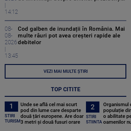
|
14:12
08-
Cod galben de inundații în România. Mai
08-
multe râuri pot avea creșteri rapide ale
2026
debitelor
|
13:45
VEZI MAI MULTE ȘTIRI
TOP CITITE
Unde se află cel mai scurt
Organismul 
1
2
pod din lume care desparte
populație di
STIRI
două țări europene. Are doar
o abilitate p
STIRI
TURISM
3 metri și două fusuri orare
oamenilor nu
STIINTA