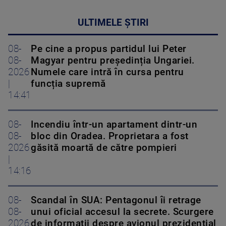
ULTIMELE ȘTIRI
08-
Pe cine a propus partidul lui Peter
08-
Magyar pentru președinția Ungariei.
2026
Numele care intră în cursa pentru
|
funcția supremă
14:41
08-
Incendiu într-un apartament dintr-un
08-
bloc din Oradea. Proprietara a fost
2026
găsită moartă de către pompieri
|
14:16
08-
Scandal în SUA: Pentagonul îi retrage
08-
unui oficial accesul la secrete. Scurgere
2026
de informații despre avionul prezidențial