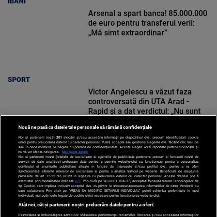
IBANI
Arsenal a spart banca! 85.000.000
de euro pentru transferul verii:
„Mă simt extraordinar”
SPORT
Victor Angelescu a văzut faza
controversată din UTA Arad -
Rapid și a dat verdictul: „Nu sunt
frustrat”
Nouă ne pasă ca datele tale personale să rămână confidențiale
Noi și partenerii noștri
201
stocăm și/sau accesăm informații pe dispozitivul dvs., precum identificatorii cookie
unici pentru prelucrarea datelor cu caracter personal. Puteți accepta sau gestiona alegerile dvs. făcând clic mai jos
sau în orice moment, pe pagina cu politica de confidențialitate. Aceste alegeri vor fi raportate partenerilor noștri și
nu vă vor afecta navigarea.
Mai multe detalii
SPORT
Noi si partenerii nostri (retelele de socializare si agentiile de publicitate partenere, precum si furnizorii nostri de
servicii de date analitice) prelucram date pentru a permite website-ului sa functioneze, pentru a personaliza
continutul si anunturile publicitare afisate in functie de interesele si/sau profilul dvs., pentru a va oferi
functionalitati aferente retelelor de socializare si pentru a analiza traficul pe website. Beneficiati de drepturile
prevazute de art. 15-22 din GDPR in legatura cu prelucrarea datelor cu caracter personal. Aceste drepturi pot fi
exercitate prin modalitatea indicata
aici
. Prin click pe “ACCEPT TOATE”, acceptati folosirea tuturor Tehnologiilor de
tip Cookie, care implica inclusiv acceptul dvs. cu privire la stocarea/accesarea informatiilor de catre Vendor-ii cu
care colaboram. Prin click pe “VREAU SA MODIFIC SETARILE INDIVIDUAL” puteti schimba preferintele in mod
individual, mai putin cele legate de cookie strict necesare pentru functionarea website-ului.
Atât noi, cât și partenerii noștri prelucrăm datele pentru a oferi:
Dezvoltarea și îmbunătățirea serviciilor. Măsurarea performanței reclamelor. Stocarea și/sau accesarea informațiilor