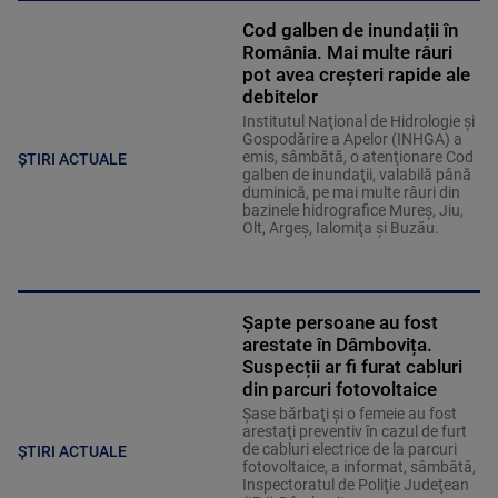
Cod galben de inundații în
România. Mai multe râuri
pot avea creșteri rapide ale
debitelor
Institutul Naţional de Hidrologie şi
Gospodărire a Apelor (INHGA) a
emis, sâmbătă, o atenţionare Cod
ȘTIRI ACTUALE
galben de inundaţii, valabilă până
duminică, pe mai multe râuri din
bazinele hidrografice Mureş, Jiu,
Olt, Argeş, Ialomiţa şi Buzău.
Șapte persoane au fost
arestate în Dâmbovița.
Suspecții ar fi furat cabluri
din parcuri fotovoltaice
Şase bărbaţi şi o femeie au fost
arestaţi preventiv în cazul de furt
de cabluri electrice de la parcuri
ȘTIRI ACTUALE
fotovoltaice, a informat, sâmbătă,
Inspectoratul de Poliţie Judeţean