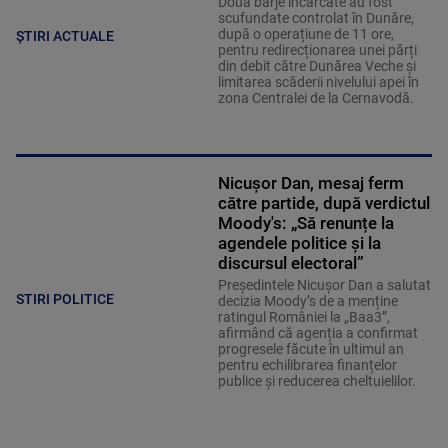
Două barje încărcate au fost
scufundate controlat în Dunăre,
după o operațiune de 11 ore,
ȘTIRI ACTUALE
pentru redirecționarea unei părți
din debit către Dunărea Veche și
limitarea scăderii nivelului apei în
zona Centralei de la Cernavodă.
Nicușor Dan, mesaj ferm
către partide, după verdictul
Moody's: „Să renunțe la
agendele politice şi la
discursul electoral”
Președintele Nicușor Dan a salutat
STIRI POLITICE
decizia Moody’s de a menține
ratingul României la „Baa3”,
afirmând că agenția a confirmat
progresele făcute în ultimul an
pentru echilibrarea finanțelor
publice și reducerea cheltuielilor.