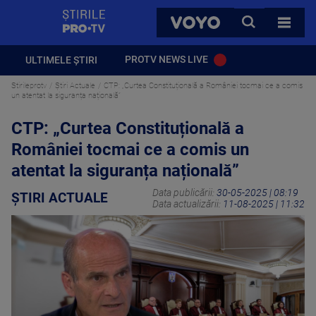
StirilePROTV
CAUTA
VOYO
TOATE 
PROTV NEWS LIVE
ULTIMELE ȘTIRI
Stirileprotv
Știri Actuale
CTP: „Curtea Constituțională a României tocmai ce a comis
un atentat la siguranța națională”
CTP: „Curtea Constituțională a
României tocmai ce a comis un
atentat la siguranța națională”
Data publicării:
30-05-2025 | 08:19
ȘTIRI ACTUALE
Data actualizării:
11-08-2025 | 11:32