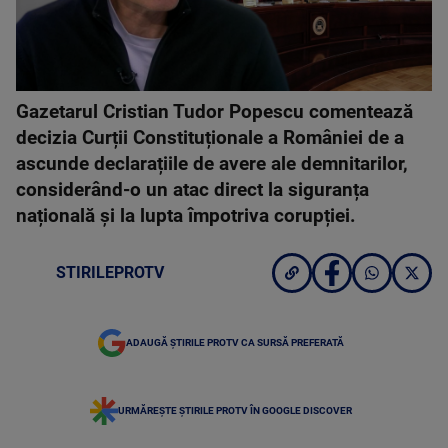
Gazetarul Cristian Tudor Popescu comentează
decizia Curții Constituționale a României de a
ascunde declarațiile de avere ale demnitarilor,
considerând-o un atac direct la siguranța
națională și la lupta împotriva corupției.
STIRILEPROTV
ADAUGĂ ȘTIRILE PROTV CA SURSĂ PREFERATĂ
URMĂREȘTE ȘTIRILE PROTV ÎN GOOGLE DISCOVER