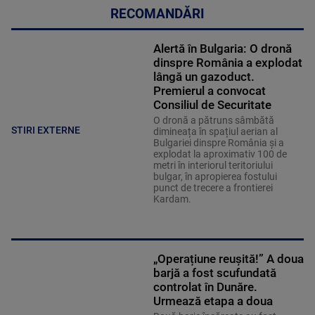
RECOMANDĂRI
Alertă în Bulgaria: O dronă
dinspre România a explodat
lângă un gazoduct.
Premierul a convocat
Consiliul de Securitate
O dronă a pătruns sâmbătă
STIRI EXTERNE
dimineața în spațiul aerian al
Bulgariei dinspre România și a
explodat la aproximativ 100 de
metri în interiorul teritoriului
bulgar, în apropierea fostului
punct de trecere a frontierei
Kardam.
„Operațiune reușită!” A doua
barjă a fost scufundată
controlat în Dunăre.
Urmează etapa a doua