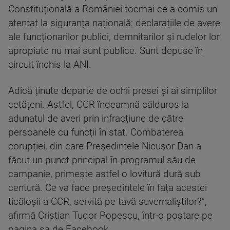
Constituțională a României tocmai ce a comis un
atentat la siguranța națională: declarațiile de avere
ale funcționarilor publici, demnitarilor și rudelor lor
apropiate nu mai sunt publice. Sunt depuse în
circuit închis la ANI.
Adică ținute departe de ochii presei și ai simplilor
cetățeni. Astfel, CCR îndeamnă călduros la
adunatul de averi prin infracțiune de către
persoanele cu funcții în stat. Combaterea
corupției, din care Președintele Nicușor Dan a
făcut un punct principal în programul său de
campanie, primește astfel o lovitură dură sub
centură. Ce va face președintele în fața acestei
ticăloșii a CCR, servită pe tavă suvernaliștilor?”,
afirmă Cristian Tudor Popescu, într-o postare pe
pagina sa de Facebook.