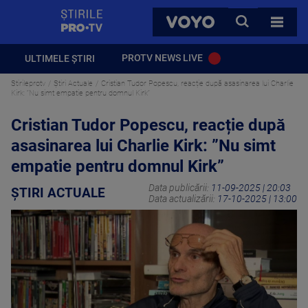
StirilePROTV
CAUTA
VOYO
TOATE 
PROTV NEWS LIVE
ULTIMELE ȘTIRI
Stirileprotv
Știri Actuale
Cristian Tudor Popescu, reacție după asasinarea lui Charlie
Kirk: ”Nu simt empatie pentru domnul Kirk”
Cristian Tudor Popescu, reacție după
asasinarea lui Charlie Kirk: ”Nu simt
empatie pentru domnul Kirk”
Data publicării:
11-09-2025 | 20:03
ȘTIRI ACTUALE
Data actualizării:
17-10-2025 | 13:00