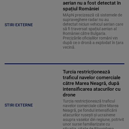
aerian nu a fost detectat în
spațiul României
MApN precizează că sistemele de
supraveghere radar nu au
detectat niciun vehicul aerian care
STIRI EXTERNE
să fi traversat spațiul aerian al
României către Bulgaria.
Precizările oficialilor români vin
după ce o dronă a explodat în țara
vecină.
Turcia restricționează
traficul navelor comerciale
către Marea Neagră, după
intensificarea atacurilor cu
drone
Turcia restricționează traficul
STIRI EXTERNE
navelor comerciale către Marea
Neagră, pe fondul intensificării
atacurilor rusești și ucrainene
asupra vaselor din regiune, potrivit
unor surse familiarizate cu
situația, citate de Bloomberg.