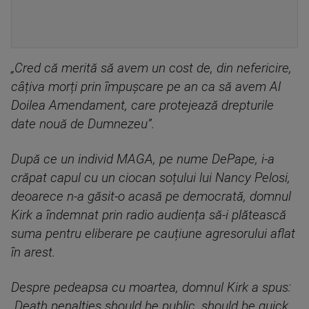
„Cred că merită să avem un cost de, din nefericire,
câțiva morți prin împușcare pe an ca să avem Al
Doilea Amendament, care protejează drepturile
date nouă de Dumnezeu”.
După ce un individ MAGA, pe nume DePape, i-a
crăpat capul cu un ciocan soțului lui Nancy Pelosi,
deoarece n-a găsit-o acasă pe democrată, domnul
Kirk a îndemnat prin radio audiența să-i plătească
suma pentru eliberare pe cauțiune agresorului aflat
în arest.
Despre pedeapsa cu moartea, domnul Kirk a spus:
„Death penalties should be public, should be quick,