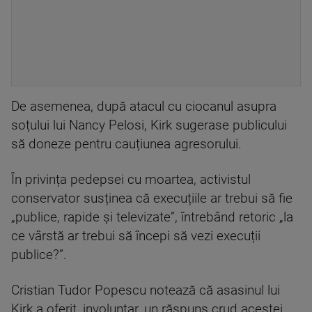
De asemenea, după atacul cu ciocanul asupra
soțului lui Nancy Pelosi, Kirk sugerase publicului
să doneze pentru cauțiunea agresorului.
În privința pedepsei cu moartea, activistul
conservator susținea că execuțiile ar trebui să fie
„publice, rapide și televizate”, întrebând retoric „la
ce vârstă ar trebui să începi să vezi execuții
publice?”.
Cristian Tudor Popescu notează că asasinul lui
Kirk a oferit, involuntar, un răspuns crud acestei