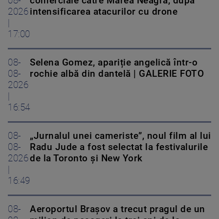
08-
comerciale către Marea Neagră, după
2026
intensificarea atacurilor cu drone
|
17:00
08-
Selena Gomez, apariție angelică într-o
08-
rochie albă din dantelă | GALERIE FOTO
2026
|
16:54
08-
„Jurnalul unei cameriste”, noul film al lui
08-
Radu Jude a fost selectat la festivalurile
2026
de la Toronto și New York
|
16:49
08-
Aeroportul Brașov a trecut pragul de un