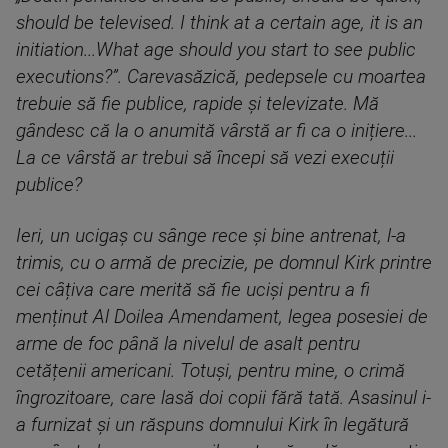
should be televised. I think at a certain age, it is an
initiation...What age should you start to see public
executions?”. Carevasăzică, pedepsele cu moartea
trebuie să fie publice, rapide și televizate. Mă
gândesc că la o anumită vârstă ar fi ca o inițiere...
La ce vârstă ar trebui să începi să vezi execuții
publice?
Ieri, un ucigaș cu sânge rece și bine antrenat, l-a
trimis, cu o armă de precizie, pe domnul Kirk printre
cei câțiva care merită să fie uciși pentru a fi
menținut Al Doilea Amendament, legea posesiei de
arme de foc până la nivelul de asalt pentru
cetățenii americani. Totuși, pentru mine, o crimă
îngrozitoare, care lasă doi copii fără tată. Asasinul i-
a furnizat și un răspuns domnului Kirk în legătură