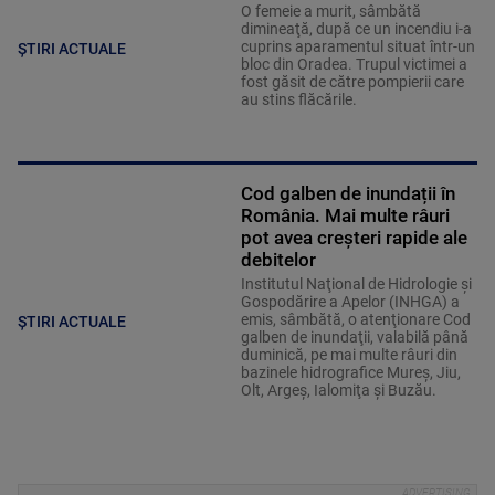
O femeie a murit, sâmbătă
dimineaţă, după ce un incendiu i-a
cuprins aparamentul situat într-un
ȘTIRI ACTUALE
bloc din Oradea. Trupul victimei a
fost găsit de către pompierii care
au stins flăcările.
Cod galben de inundații în
România. Mai multe râuri
pot avea creșteri rapide ale
debitelor
Institutul Naţional de Hidrologie şi
Gospodărire a Apelor (INHGA) a
emis, sâmbătă, o atenţionare Cod
ȘTIRI ACTUALE
galben de inundaţii, valabilă până
duminică, pe mai multe râuri din
bazinele hidrografice Mureş, Jiu,
Olt, Argeş, Ialomiţa şi Buzău.