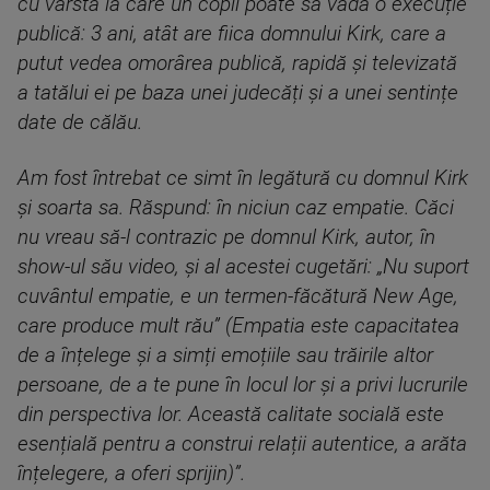
cu vârsta la care un copil poate să vadă o execuție
publică: 3 ani, atât are fiica domnului Kirk, care a
putut vedea omorârea publică, rapidă și televizată
a tatălui ei pe baza unei judecăți și a unei sentințe
date de călău.
Am fost întrebat ce simt în legătură cu domnul Kirk
și soarta sa. Răspund: în niciun caz empatie. Căci
nu vreau să-l contrazic pe domnul Kirk, autor, în
show-ul său video, și al acestei cugetări: „Nu suport
cuvântul empatie, e un termen-făcătură New Age,
care produce mult rău” (Empatia este capacitatea
de a înțelege și a simți emoțiile sau trăirile altor
persoane, de a te pune în locul lor și a privi lucrurile
din perspectiva lor. Această calitate socială este
esențială pentru a construi relații autentice, a arăta
înțelegere, a oferi sprijin)”.