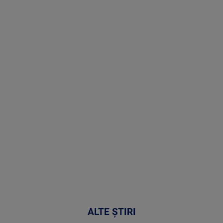
Stirile PRO
TV # 07.00 -
08 August
2026
MAI
MULTE
DETALII
02:32:45
ALTE ȘTIRI