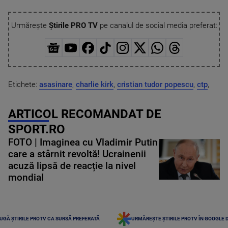
Urmărește
Știrile PRO TV
pe canalul de social media preferat:
Etichete:
asasinare
,
charlie kirk
,
cristian tudor popescu
,
ctp
,
ARTICOL RECOMANDAT DE
SPORT.RO
FOTO | Imaginea cu Vladimir Putin
care a stârnit revoltă! Ucrainenii
acuză lipsă de reacție la nivel
mondial
UGĂ ȘTIRILE PROTV CA SURSĂ PREFERATĂ
URMĂREȘTE ȘTIRILE PROTV ÎN GOOGLE 