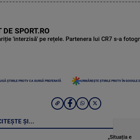
 DE SPORT.RO
ie 'interzisă' pe rețele. Partenera lui CR7 s-a fotog
UGĂ ȘTIRILE PROTV CA SURSĂ PREFERATĂ
URMĂREȘTE ȘTIRILE PROTV ÎN GOOGLE 
CITEȘTE ȘI...
„Situația e