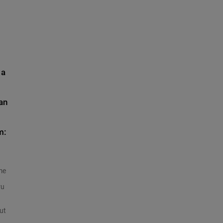
 a
an
.
m:
ime
ru
ut