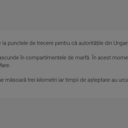
 la punctele de trecere pentru că autoritățile din Ungari
ascunde în compartimentele de marfă. În acest moment,
Mare.
măsoară trei kilometri iar timpii de aşteptare au urcat 