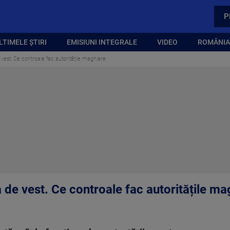
P
LTIMELE ȘTIRI
EMISIUNI INTEGRALE
VIDEO
ROMÂNIA,
e vest. Ce controale fac autoritățile maghiare
ra de vest. Ce controale fac autoritățile ma