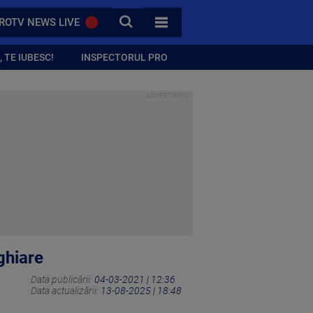
CAUTA
ROTV NEWS LIVE
TOATE CATEGORIILE
 TE IUBESC!
INSPECTORUL PRO
ghiare
Data publicării:
04-03-2021 | 12:36
Data actualizării:
13-08-2025 | 18:48