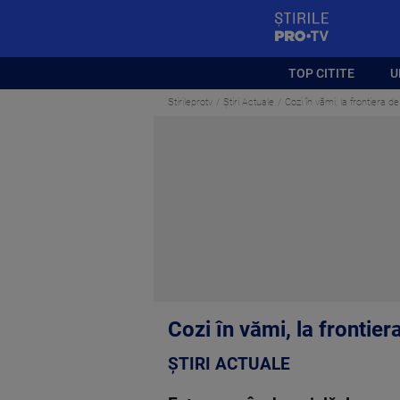
StirilePROTV
TOP CITITE
U
Stirileprotv
Știri Actuale
Cozi în vămi, la frontiera d
Cozi în vămi, la frontie
ȘTIRI ACTUALE