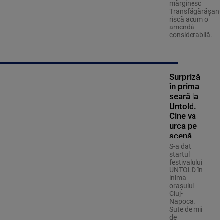
mărginesc
Transfăgărășan
riscă acum o
amendă
considerabilă.
Surpriză
în prima
seară la
Untold.
Cine va
urca pe
scenă
S-a dat
startul
festivalului
UNTOLD în
inima
orașului
Cluj-
Napoca.
Sute de mii
de