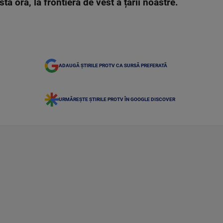
tă oră, la frontiera de vest a țării noastre.
ADAUGĂ ȘTIRILE PROTV CA SURSĂ PREFERATĂ
URMĂREȘTE ȘTIRILE PROTV ÎN GOOGLE DISCOVER