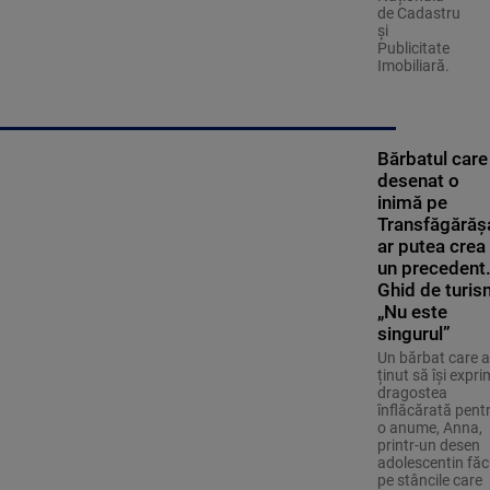
de Cadastru
și
Publicitate
Imobiliară.
Bărbatul care
desenat o
inimă pe
Transfăgărăș
ar putea crea
un precedent
Ghid de turis
„Nu este
singurul”
Un bărbat care a
ținut să își expr
dragostea
înflăcărată pent
o anume, Anna,
printr-un desen
adolescentin făc
pe stâncile care