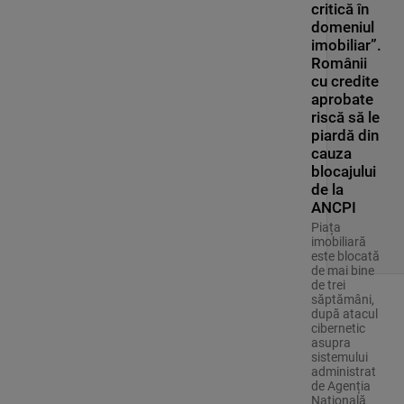
critică în
domeniul
imobiliar”.
Românii
cu credite
aprobate
riscă să le
piardă din
cauza
blocajului
de la
ANCPI
Piața
imobiliară
este blocată
de mai bine
de trei
săptămâni,
după atacul
cibernetic
asupra
sistemului
administrat
de Agenția
Națională