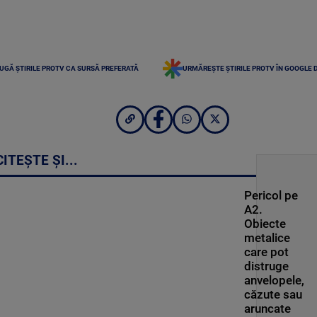
UGĂ ȘTIRILE PROTV CA SURSĂ PREFERATĂ
URMĂREȘTE ȘTIRILE PROTV ÎN GOOGLE 
CITEȘTE ȘI...
Pericol pe
A2.
Obiecte
metalice
care pot
distruge
anvelopele,
căzute sau
aruncate