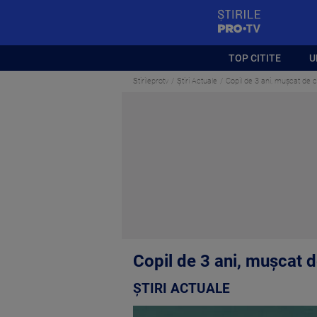
StirilePROTV
TOP CITITE
U
Stirileprotv
Știri Actuale
Copil de 3 ani, mușcat de c
Copil de 3 ani, mușcat d
ȘTIRI ACTUALE