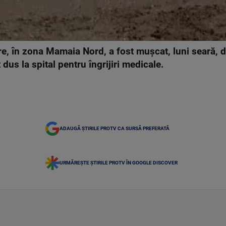
are, în zona Mamaia Nord, a fost muşcat, luni seară, d
dus la spital pentru îngrijiri medicale.
ADAUGĂ ȘTIRILE PROTV CA SURSĂ PREFERATĂ
URMĂREȘTE ȘTIRILE PROTV ÎN GOOGLE DISCOVER