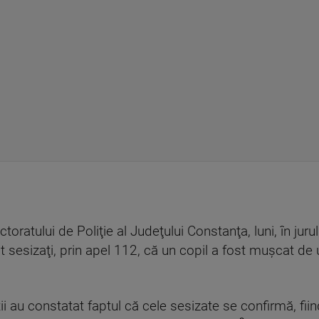
oratului de Poliţie al Judeţului Constanţa, luni, în jurul
st sesizaţi, prin apel 112, că un copil a fost muşcat de 
iştii au constatat faptul că cele sesizate se confirmă, f