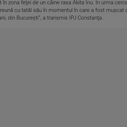
t în zona feţei de un câine rasa Akita Inu. În urma cercet
reună cu tatăl său în momentul în care a fost muşcat de
ni, din Bucureşti”, a transmis IPJ Constanţa.