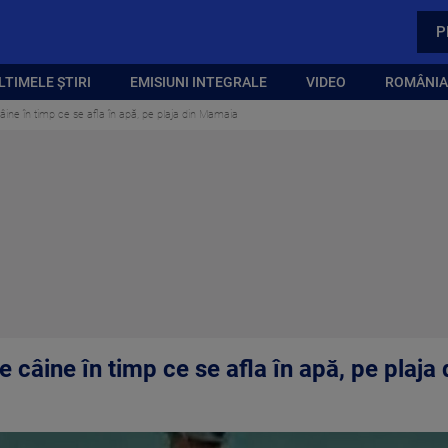
P
LTIMELE ȘTIRI
EMISIUNI INTEGRALE
VIDEO
ROMÂNIA,
âine în timp ce se afla în apă, pe plaja din Mamaia
e câine în timp ce se afla în apă, pe plaj