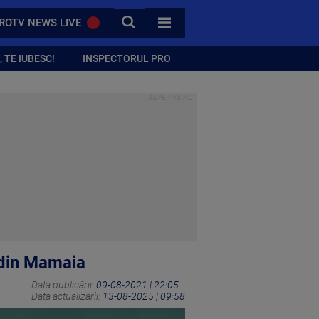
CAUTA
ROTV NEWS LIVE
TOATE CATEGORIILE
 TE IUBESC!
INSPECTORUL PRO
a din Mamaia
Data publicării:
09-08-2021 | 22:05
Data actualizării:
13-08-2025 | 09:58