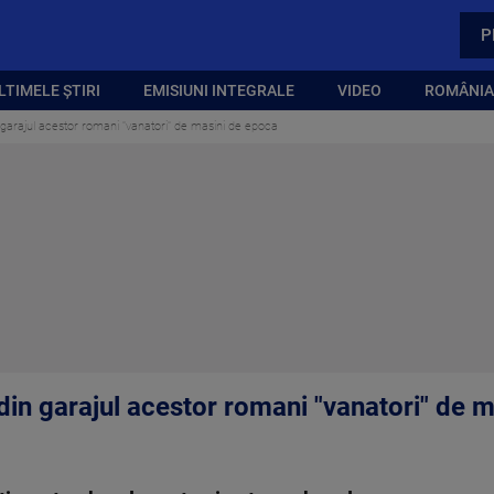
P
LTIMELE ȘTIRI
EMISIUNI INTEGRALE
VIDEO
ROMÂNIA,
 garajul acestor romani "vanatori" de masini de epoca
din garajul acestor romani "vanatori" de 