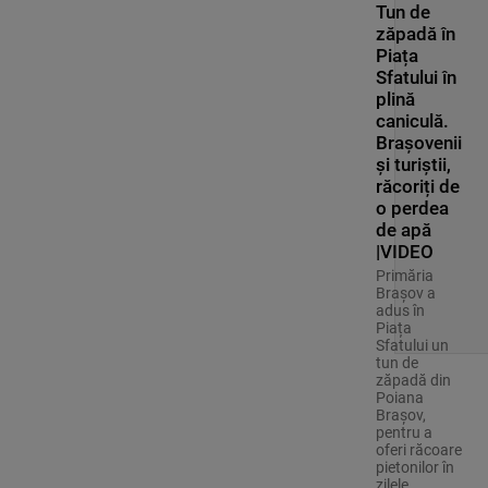
Tun de
zăpadă în
Piața
Sfatului în
plină
caniculă.
Brașovenii
și turiștii,
răcoriți de
o perdea
de apă
|VIDEO
Primăria
Brașov a
adus în
Piața
Sfatului un
tun de
zăpadă din
Poiana
Brașov,
pentru a
oferi răcoare
pietonilor în
zilele