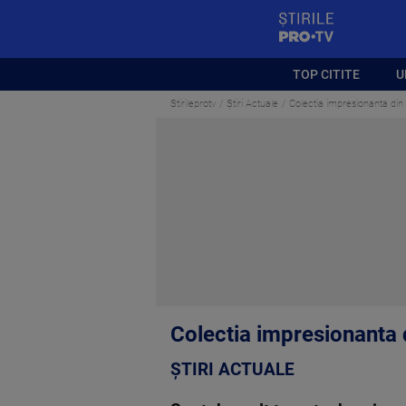
StirilePROTV
TOP CITITE
U
Stirileprotv
Știri Actuale
Colectia impresionanta din
Colectia impresionanta 
ȘTIRI ACTUALE