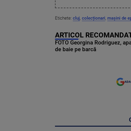
Etichete:
cluj
,
colecționari
,
mașini de e
ARTICOL RECOMANDAT
FOTO Georgina Rodriguez, apariț
de baie pe barcă
ADA