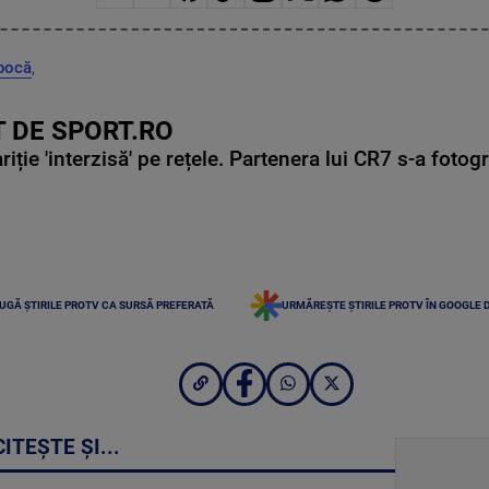
pocă
,
 DE SPORT.RO
ie 'interzisă' pe rețele. Partenera lui CR7 s-a fotog
UGĂ ȘTIRILE PROTV CA SURSĂ PREFERATĂ
URMĂREȘTE ȘTIRILE PROTV ÎN GOOGLE 
CITEȘTE ȘI...