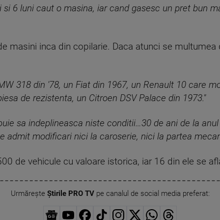
ri si 6 luni caut o masina, iar cand gasesc un pret bun 
 masini inca din copilarie. Daca atunci se multumea d
W 318 din '78, un Fiat din 1967, un Renault 10 care m
e piesa de rezistenta, un Citroen DSV Palace din 1973."
ebuie sa indeplineasca niste conditii…30 de ani de la anul 
se admit modificari nici la caroserie, nici la partea mecan
 de vehicule cu valoare istorica, iar 16 din ele se afla
Urmărește
Știrile PRO TV
pe canalul de social media preferat: