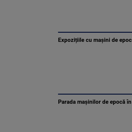
Expozițiile cu mașini de epoc
Parada maşinilor de epocă în