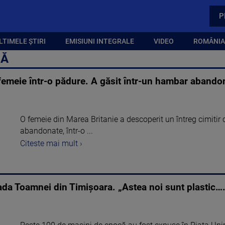
P
LTIMELE ȘTIRI
EMISIUNI INTEGRALE
VIDEO
ROMÂNIA,
CĂ
emeie într-o pădure. A găsit într-un hambar abando
O femeie din Marea Britanie a descoperit un întreg cimitir
abandonate, într-o ...
Citeste mai mult ›
ada Toamnei din Timișoara. „Astea noi sunt plastic….