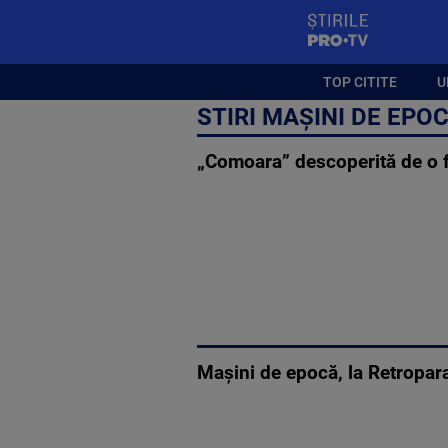
StirilePROTV
TOP CITITE
U
STIRI MAȘINI DE EPO
„Comoara” descoperită de o f
Mașini de epocă, la Retropar