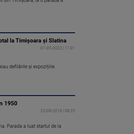
i din Timișoara, la o paradă a
tal la Timișoara și Slatina
01-05-2022 | 11:01
u defilările și expozițiile.
in 1950
22-09-2019 | 08:25
na. Parada a luat startul de la