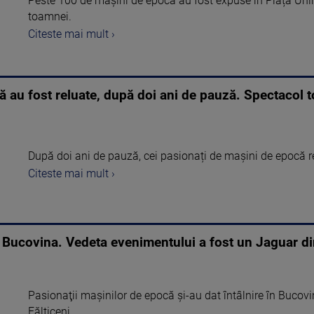
Peste 100 de mașini de epocă au fost expuse în Piața Uniri
toamnei.
Citeste mai mult ›
ă au fost reluate, după doi ani de pauză. Spectacol to
După doi ani de pauză, cei pasionați de mașini de epocă reia
Citeste mai mult ›
 Bucovina. Vedeta evenimentului a fost un Jaguar d
Pasionaţii maşinilor de epocă şi-au dat întâlnire în Bucovi
Fălticeni, ...