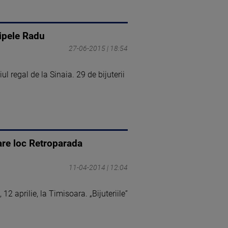
cipele Radu
27-06-2015 | 18:54
l regal de la Sinaia. 29 de bijuterii
are loc Retroparada
11-04-2014 | 12:04
 aprilie, la Timisoara. „Bijuteriile”