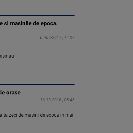
e si masinile de epoca.
07-05-2017 | 14:07
hisinau
de orase
16-10-2016 | 08:43
lalta zeci de masini de epoca in mai