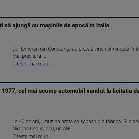
i să ajungă cu mașinile de epocă în Italia
Doi temerari din Constanța au plecat, vineri dimineaţă, în
Mai precis, la ...
Citeste mai mult ›
in 1977, cel mai scump automobil vandut la licitatia d
La 40 de ani, limuzina arata ca scoasa din fabrica. Si o ce
Nicolae Ceausescu, un ARO ...
Citeste mai mult ›