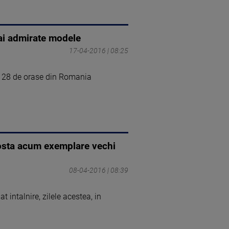
ai admirate modele
17-04-2016 | 08:25
in 28 de orase din Romania
costa acum exemplare vechi
08-04-2016 | 08:39
 intalnire, zilele acestea, in