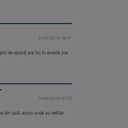
21-07-2019 | 08:57
ini de epocă are loc în aceste zile
”
14-04-2019 | 07:20
 din țară, acolo unde au defilat