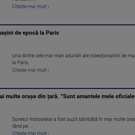
Citeste mai mult ›
așini de epocă la Paris
Una dintre cele mai mari adunări ale colecţionarilor de maş
la Paris.
Citeste mai mult ›
i multe orașe din țară. ”Sunt amantele mele oficiale
Sunetul motoarelor a fost auzit sâmbătă în mai multe orașe
rând pe ...
Citeste mai mult ›