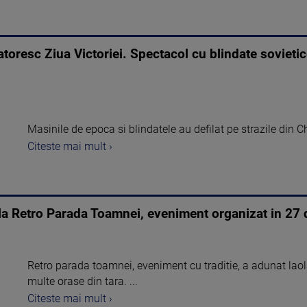
oresc Ziua Victoriei. Spectacol cu blindate sovietic
Masinile de epoca si blindatele au defilat pe strazile din C
Citeste mai mult ›
 la Retro Parada Toamnei, eveniment organizat in 27 
Retro parada toamnei, eveniment cu traditie, a adunat lao
multe orase din tara. ...
Citeste mai mult ›