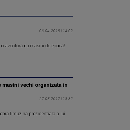
06-04-2018 | 14:02
tr-o aventură cu maşini de epocă!
e masini vechi organizata in
27-05-2017 | 18:32
lebra limuzina prezidentiala a lui