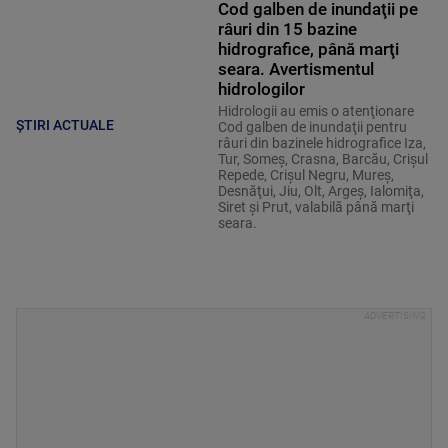
Cod galben de inundaţii pe
râuri din 15 bazine
hidrografice, până marţi
seara. Avertismentul
hidrologilor
Hidrologii au emis o atenţionare
ȘTIRI ACTUALE
Cod galben de inundaţii pentru
râuri din bazinele hidrografice Iza,
Tur, Someş, Crasna, Barcău, Crişul
Repede, Crişul Negru, Mureş,
Desnăţui, Jiu, Olt, Argeş, Ialomiţa,
Siret şi Prut, valabilă până marţi
seara.