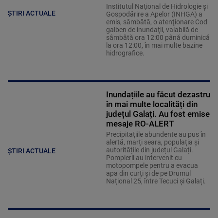
Institutul Naţional de Hidrologie şi
ȘTIRI ACTUALE
Gospodărire a Apelor (INHGA) a
emis, sâmbătă, o atenţionare Cod
galben de inundaţii, valabilă de
sâmbătă ora 12:00 până duminică
la ora 12:00, în mai multe bazine
hidrografice.
Inundațiile au făcut dezastru
în mai multe localități din
județul Galați. Au fost emise
mesaje RO-ALERT
Precipitațiile abundente au pus în
alertă, marți seara, populația și
autoritățile din județul Galați.
ȘTIRI ACTUALE
Pompierii au intervenit cu
motopompele pentru a evacua
apa din curți și de pe Drumul
Național 25, între Tecuci și Galați.