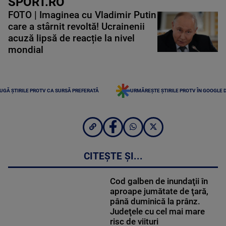
SPORT.RO
FOTO | Imaginea cu Vladimir Putin
care a stârnit revoltă! Ucrainenii
acuză lipsă de reacție la nivel
mondial
UGĂ ȘTIRILE PROTV CA SURSĂ PREFERATĂ
URMĂREȘTE ȘTIRILE PROTV ÎN GOOGLE 
CITEȘTE ȘI...
Cod galben de inundaţii în
aproape jumătate de ţară,
până duminică la prânz.
Judeţele cu cel mai mare
risc de viituri