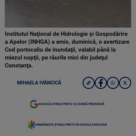
Institutul Naţional de Hidrologie şi Gospodărire
a Apelor (INHGA) a emis, duminică, o avertizare
Cod portocaliu de inundaţii, valabil până la
miezul nopţii, pe râurile mici din judeţul
Constanţa.
MIHAELA IVĂNCICĂ
ADAUGĂ ȘTIRILE PROTV CA SURSĂ PREFERATĂ
URMĂREȘTE ȘTIRILE PROTV ÎN GOOGLE DISCOVER