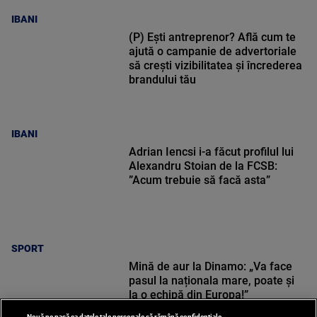
IBANI
(P) Ești antreprenor? Află cum te
ajută o campanie de advertoriale
să crești vizibilitatea și încrederea
brandului tău
IBANI
Adrian Iencsi i-a făcut profilul lui
Alexandru Stoian de la FCSB:
”Acum trebuie să facă asta”
SPORT
Mină de aur la Dinamo: „Va face
pasul la naționala mare, poate și
la o echipă din Europa!”
Nouă ne pasă ca datele tale personale să rămână confidențiale