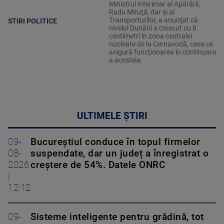
Ministrul interimar al Apărării,
Radu Miruţă, dar şi al
Transporturilor, a anunţat că
STIRI POLITICE
nivelul Dunării a crescut cu 8
centimetri în zona centralei
nucleare de la Cernavodă, ceea ce
asigură funcţionarea în continuare
a acesteia.
ULTIMELE ȘTIRI
09-
Bucureștiul conduce în topul firmelor
08-
suspendate, dar un județ a înregistrat o
2026
creștere de 54%. Datele ONRC
|
12:12
09-
Sisteme inteligente pentru grădină, tot