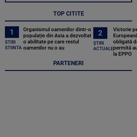
TOP CITITE
Organismul oamenilor dintr-o
Victorie p
1
2
populație din Asia a dezvoltat
Europeană
o abilitate pe care restul
obligată d
STIRI
ȘTIRI
oamenilor nu o au
permită au
STIINTA
ACTUALE
la EPPO
PARTENERI