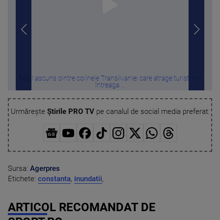
Satul ascuns dintre colinele Transilvaniei care atrage turiști din
Sora 
întreaga ...
Urmărește
Știrile PRO TV
pe canalul de social media preferat:
Sursa:
Agerpres
Etichete:
constanta
,
inundatii
,
ARTICOL RECOMANDAT DE