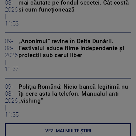
08-
mai căutate pe fondul secetei. Cât costă
2026
și cum funcționează
|
11:53
09-
„Anonimul” revine în Delta Dunării.
08-
Festivalul aduce filme independente și
2026
proiecții sub cerul liber
|
11:37
09-
Poliția Română: Nicio bancă legitimă nu
08-
îți cere asta la telefon. Manualul anti
2026
„vishing”
|
11:35
VEZI MAI MULTE ȘTIRI