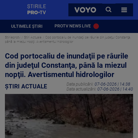
StirilePROTV
CAUTA
VOYO
TOATE 
PROTV NEWS LIVE
ULTIMELE ȘTIRI
Stirileprotv
Știri Actuale
Cod portocaliu de inundaţii pe râurile din judeţul Constanţa,
până la miezul nopţii. Avertismentul hidrologilor
Cod portocaliu de inundaţii pe râurile
din judeţul Constanţa, până la miezul
nopţii. Avertismentul hidrologilor
Data publicării:
07-06-2026 | 14:38
ȘTIRI ACTUALE
Data actualizării:
07-06-2026 | 14:40