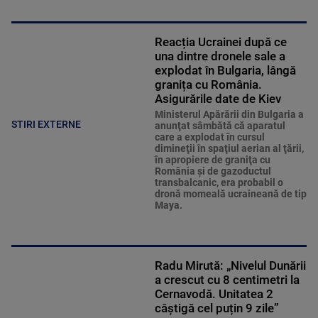
Reacția Ucrainei după ce
una dintre dronele sale a
explodat în Bulgaria, lângă
granița cu România.
Asigurările date de Kiev
Ministerul Apărării din Bulgaria a
STIRI EXTERNE
anunţat sâmbătă că aparatul
care a explodat în cursul
dimineţii în spaţiul aerian al ţării,
în apropiere de graniţa cu
România şi de gazoductul
transbalcanic, era probabil o
dronă momeală ucraineană de tip
Maya.
Radu Mirută: „Nivelul Dunării
a crescut cu 8 centimetri la
Cernavodă. Unitatea 2
câștigă cel puțin 9 zile”