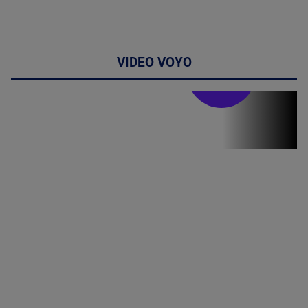
VIDEO VOYO
Stirile PRO TV
Stirile PRO
TV # 19.00 -
8 August
2026