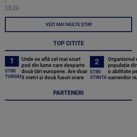
|
08:09
VEZI MAI MULTE ȘTIRI
TOP CITITE
Unde se află cel mai scurt
Organismul 
1
2
pod din lume care desparte
populație di
STIRI
două țări europene. Are doar
o abilitate p
STIRI
TURISM
3 metri și două fusuri orare
oamenilor nu
STIINTA
PARTENERI