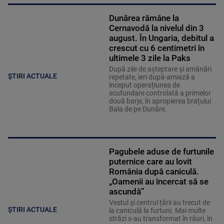
Dunărea rămâne la
Cernavodă la nivelul din 3
august. În Ungaria, debitul a
crescut cu 6 centimetri în
ultimele 3 zile la Paks
După zile de așteptare și amânări
ȘTIRI ACTUALE
repetate, ieri după-amiază a
început operațiunea de
scufundare controlată a primelor
două barje, în apropierea brațului
Bala de pe Dunăre.
Pagubele aduse de furtunile
puternice care au lovit
România după caniculă.
„Oamenii au încercat să se
ascundă”
Vestul și centrul țării au trecut de
ȘTIRI ACTUALE
la caniculă la furtuni. Mai multe
străzi s-au transformat în râuri, în