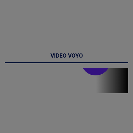
VIDEO VOYO
Stirile PRO TV
Stirile PRO
TV # 19.00 -