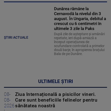
Dunărea rămâne la
Cernavodă la nivelul din 3
august. În Ungaria, debitul a
crescut cu 6 centimetri în
ultimele 3 zile la Paks
După zile de așteptare și amânări
ȘTIRI ACTUALE
repetate, ieri după-amiază a
început operațiunea de
scufundare controlată a primelor
două barje, în apropierea brațului
Bala de pe Dunăre.
ULTIMELE ȘTIRI
08-
Ziua Internațională a pisicilor vineri.
08-
Care sunt beneficiile felinelor pentru
2026
sănătatea noastră