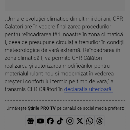
„Urmare evoluției climatice din ultimii doi ani, CFR
Călători are în vedere finalizarea procedurilor
pentru reîncadrarea țării noastre în zona climatică
I, ceea ce presupune circulația trenurilor în condiții
meteorologice de vară extremă. Reîncadrarea în
zona climatică I, va permite CFR Călători
realizarea și autorizarea modificărilor pentru
materialul rulant nou și modernizat în vederea
creșterii confortului termic pe timp de vară,” a
transmis CFR Călători în
declarația ulterioară.
Urmărește
Știrile PRO TV
pe canalul de social media preferat: