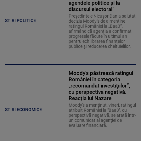
agendele politice şi la
discursul electoral”
Președintele Nicușor Dan a salutat
STIRI POLITICE
decizia Moody’s de a menține
ratingul României la „Baa3”,
afirmând că agenția a confirmat
progresele făcute în ultimul an
pentru echilibrarea finanțelor
publice și reducerea cheltuielilor.
Moody’s păstrează ratingul
României în categoria
„recomandat investiţiilor”,
cu perspectiva negativă.
Reacția lui Nazare
Moody's a menţinut, vineri, ratingul
STIRI ECONOMICE
atribuit României la "Baa3", cu
perspectivă negativă, se arată într-
un comunicat al agenţiei de
evaluare financiară.