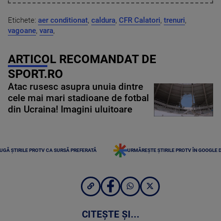
Etichete:
aer conditionat
,
caldura
,
CFR Calatori
,
trenuri
,
vagoane
,
vara
,
ARTICOL RECOMANDAT DE
SPORT.RO
Atac rusesc asupra unuia dintre
cele mai mari stadioane de fotbal
din Ucraina! Imagini uluitoare
UGĂ ȘTIRILE PROTV CA SURSĂ PREFERATĂ
URMĂREȘTE ȘTIRILE PROTV ÎN GOOGLE 
CITEȘTE ȘI...