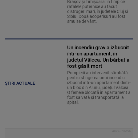
Brașov și Timișoara, în timp ce
rafalele puternice au făcut
distrugeri mari, în județele Cluj și
Sibiu. Două acoperișuri au fost
smulse de vânt.
Un incendiu grav a izbucnit
într-un apartament, în
județul Vâlcea. Un bărbat a
fost găsit mort
Pompierii au intervenit sâmbătă
pentru stingerea unui incendiu
izbucnit într-un apartament dintr-
ȘTIRI ACTUALE
un bloc din Alunu, judeţul Vâlcea.
O femeie blocată în apartament a
fost salvată şi transportată la
spital.