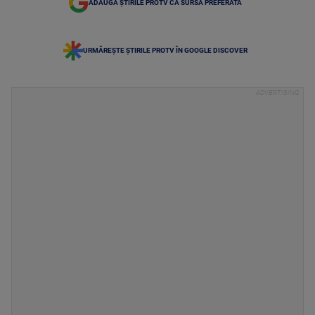
ADAUGĂ ȘTIRILE PROTV CA SURSĂ PREFERATĂ
URMĂREȘTE ȘTIRILE PROTV ÎN GOOGLE DISCOVER