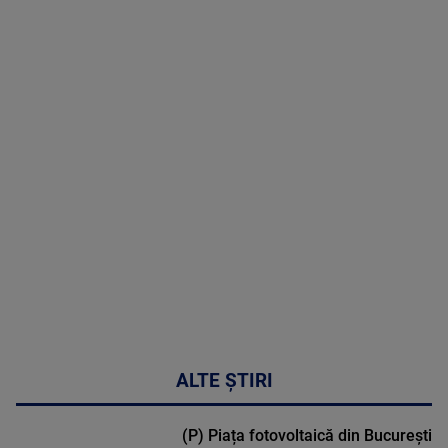
07 August
2026
MAI
MULTE
DETALII
48:24
ALTE ȘTIRI
(P) Piața fotovoltaică din București