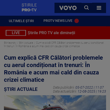
StirilePROTV
CAUTA
VOYO
TOATE 
PROTV NEWS LIVE
ULTIMELE ȘTIRI
LIVE
Știrile PRO TV ale dimineții
Stirileprotv
Știri Actuale
Cum explică CFR Călători problemele cu aerul condiționat
în trenuri: În România e acum mai cald din cauza crizei climatice
Cum explică CFR Călători problemele
cu aerul condiționat în trenuri: În
România e acum mai cald din cauza
crizei climatice
Data publicării:
05-07-2022 | 11:07
ȘTIRI ACTUALE
Data actualizării:
12-08-2025 | 19:23