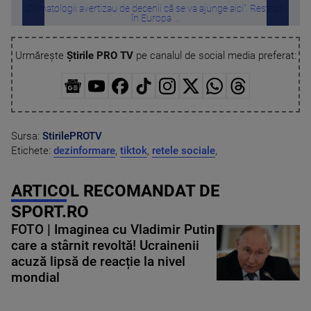
„Climatologii avertizau de decenii că se va ajunge aici”. Restricții
Poar
în Europa ...
Urmărește
Știrile PRO TV
pe canalul de social media preferat:
Sursa:
StirilePROTV
Etichete:
dezinformare
,
tiktok
,
retele sociale
,
ARTICOL RECOMANDAT DE
SPORT.RO
FOTO | Imaginea cu Vladimir Putin
care a stârnit revoltă! Ucrainenii
acuză lipsă de reacție la nivel
mondial