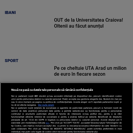
IBANI
OUT de la Universitatea Craiova!
Oltenii au făcut anunțul
SPORT
Pe ce cheltuie UTA Arad un milion
de euro în fiecare sezon
Nouă ne pasă ca datele tale personale să rămână confidențiale
Noi și partenerii noștri
201
stocăm și/sau accesăm informații pe dispozitivul dvs., precum identificatorii cookie
unici pentru prelucrarea datelor cu caracter personal. Puteți accepta sau gestiona alegerile dvs. făcând clic mai jos
sau în orice moment, pe pagina cu politica de confidențialitate. Aceste alegeri vor fi raportate partenerilor noștri și
nu vă vor afecta navigarea.
Mai multe detalii
SPORT
Noi si partenerii nostri (retelele de socializare si agentiile de publicitate partenere, precum si furnizorii nostri de
servicii de date analitice) prelucram date pentru a permite website-ului sa functioneze, pentru a personaliza
continutul si anunturile publicitare afisate in functie de interesele si/sau profilul dvs., pentru a va oferi
functionalitati aferente retelelor de socializare si pentru a analiza traficul pe website. Beneficiati de drepturile
prevazute de art. 15-22 din GDPR in legatura cu prelucrarea datelor cu caracter personal. Aceste drepturi pot fi
exercitate prin modalitatea indicata
aici
. Prin click pe “ACCEPT TOATE”, acceptati folosirea tuturor Tehnologiilor de
tip Cookie, care implica inclusiv acceptul dvs. cu privire la stocarea/accesarea informatiilor de catre Vendor-ii cu
care colaboram. Prin click pe “VREAU SA MODIFIC SETARILE INDIVIDUAL” puteti schimba preferintele in mod
individual, mai putin cele legate de cookie strict necesare pentru functionarea website-ului.