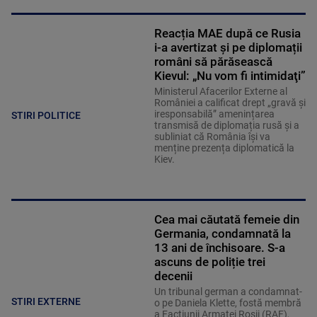
Reacția MAE după ce Rusia
i-a avertizat și pe diplomații
români să părăsească
Kievul: „Nu vom fi intimidaţi”
Ministerul Afacerilor Externe al
României a calificat drept „gravă și
iresponsabilă” amenințarea
STIRI POLITICE
transmisă de diplomația rusă și a
subliniat că România își va
menține prezența diplomatică la
Kiev.
Cea mai căutată femeie din
Germania, condamnată la
13 ani de închisoare. S-a
ascuns de poliție trei
decenii
Un tribunal german a condamnat-
STIRI EXTERNE
o pe Daniela Klette, fostă membră
a Facţiunii Armatei Roşii (RAF),