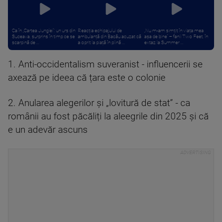
Ca în „Cartea Junglei”: un urs din
Reacția echipajului de
„Nu m-am simțit în viața mea
Suceava, surprins în timp ce se
ambulanță din Bacău acuzat că
așa de bine” – fanii Two Feet, în
scarpină de ...
a oprit la piață în plină ...
extaz la Summer ...
1. Anti-occidentalism suveranist - influencerii se
axează pe ideea că țara este o colonie
2. Anularea alegerilor și „lovitură de stat” - ca
românii au fost păcăliți la aleegrile din 2025 și că
e un adevăr ascuns