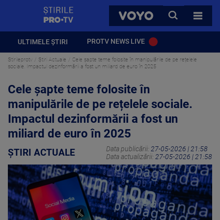
StirilePROTV
CAUTA
VOYO
TOATE 
PROTV NEWS LIVE
ULTIMELE ȘTIRI
Stirileprotv
Știri Actuale
Cele șapte teme folosite în manipulările de pe rețelele
sociale. Impactul dezinformării a fost un miliard de euro în 2025
Cele șapte teme folosite în
manipulările de pe rețelele sociale.
Impactul dezinformării a fost un
miliard de euro în 2025
Data publicării:
27-05-2026 | 21:58
ȘTIRI ACTUALE
Data actualizării:
27-05-2026 | 21:58