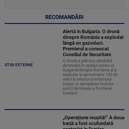
RECOMANDĂRI
Alertă în Bulgaria: O dronă
dinspre România a explodat
lângă un gazoduct.
Premierul a convocat
Consiliul de Securitate
O dronă a pătruns sâmbătă
STIRI EXTERNE
dimineața în spațiul aerian al
Bulgariei dinspre România și a
explodat la aproximativ 100 de
metri în interiorul teritoriului
bulgar, în apropierea fostului
punct de trecere a frontierei
Kardam.
„Operațiune reușită!” A doua
barjă a fost scufundată