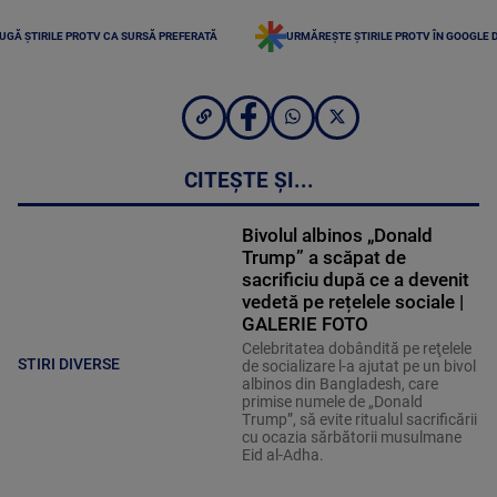
UGĂ ȘTIRILE PROTV CA SURSĂ PREFERATĂ
URMĂREȘTE ȘTIRILE PROTV ÎN GOOGLE 
CITEȘTE ȘI...
Bivolul albinos „Donald
Trump” a scăpat de
sacrificiu după ce a devenit
vedetă pe rețelele sociale |
GALERIE FOTO
Celebritatea dobândită pe reţelele
STIRI DIVERSE
de socializare l-a ajutat pe un bivol
albinos din Bangladesh, care
primise numele de „Donald
Trump”, să evite ritualul sacrificării
cu ocazia sărbătorii musulmane
Eid al-Adha.