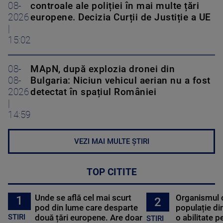
08-
controale ale poliției în mai multe țări
2026
europene. Decizia Curții de Justiție a UE
|
15:02
08-
MApN, după explozia dronei din
08-
Bulgaria: Niciun vehicul aerian nu a fost
2026
detectat în spațiul României
|
14:59
VEZI MAI MULTE ȘTIRI
TOP CITITE
Unde se află cel mai scurt
Organismul 
1
2
pod din lume care desparte
populație di
STIRI
două țări europene. Are doar
o abilitate p
STIRI