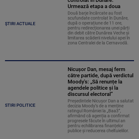
controlat în Dunăre.
Urmează etapa a doua
Două barje încărcate au fost
scufundate controlat în Dunăre,
după o operațiune de 11 ore,
ȘTIRI ACTUALE
pentru redirecționarea unei părți
din debit către Dunărea Veche și
limitarea scăderii nivelului apei în
zona Centralei de la Cernavodă.
Nicușor Dan, mesaj ferm
către partide, după verdictul
Moody's: „Să renunțe la
agendele politice şi la
discursul electoral”
Președintele Nicușor Dan a salutat
STIRI POLITICE
decizia Moody’s de a menține
ratingul României la „Baa3”,
afirmând că agenția a confirmat
progresele făcute în ultimul an
pentru echilibrarea finanțelor
publice și reducerea cheltuielilor.