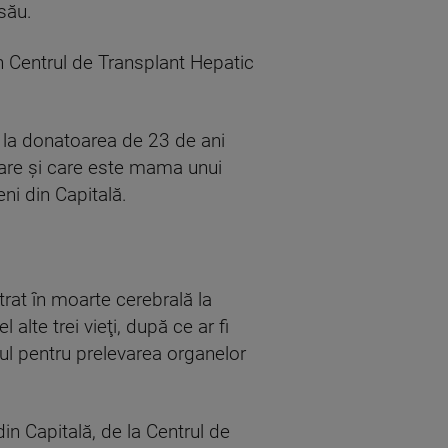
său.
n Centrul de Transplant Hepatic
de la donatoarea de 23 de ani
liare şi care este mama unui
ni din Capitală.
ntrat în moarte cerebrală la
alte trei vieţi, după ce ar fi
rdul pentru prelevarea organelor
in Capitală, de la Centrul de