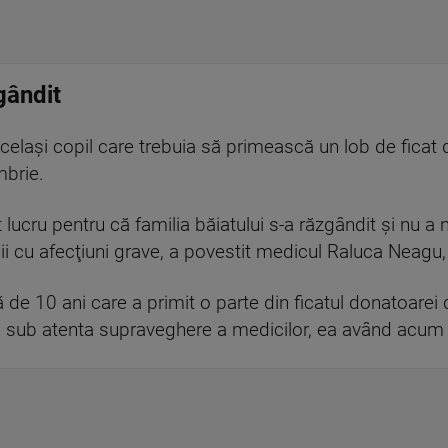
gândit
acelaşi copil care trebuia să primească un lob de ficat 
mbrie.
lucru pentru că familia băiatului s-a răzgândit şi nu a 
 copii cu afecţiuni grave, a povestit medicul Raluca Neag
 de 10 ani care a primit o parte din ficatul donatoarei d
, sub atenta supraveghere a medicilor, ea având acum 