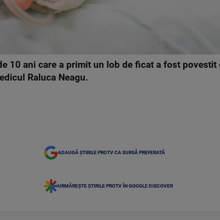
de 10 ani care a primit un lob de ficat a fost povesti
medicul Raluca Neagu.
ADAUGĂ ȘTIRILE PROTV CA SURSĂ PREFERATĂ
URMĂREȘTE ȘTIRILE PROTV ÎN GOOGLE DISCOVER