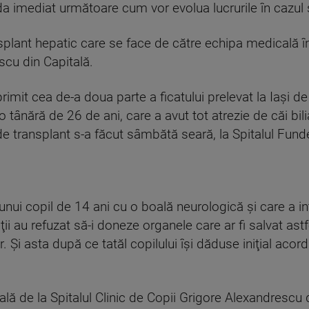
a imediat următoare cum vor evolua lucrurile în cazul 
nsplant hepatic care se face de către echipa medicală î
scu din Capitală.
primit cea de-a doua parte a ficatului prelevat la Iaşi 
o tânără de 26 de ani, care a avut tot atrezie de căi bi
e transplant s-a făcut sâmbătă seară, la Spitalul Funde
ii unui copil de 14 ani cu o boală neurologică şi care a i
au refuzat să-i doneze organele care ar fi salvat astfel 
r. Şi asta după ce tatăl copilului îşi dăduse iniţial aco
ă de la Spitalul Clinic de Copii Grigore Alexandrescu d