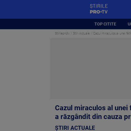
StirilePROTV
TOP CITITE
U
Stirileprotv
Știri Actuale
Cazul miraculos al unei feti
Cazul miraculos al unei f
a răzgândit din cauza pr
ȘTIRI ACTUALE