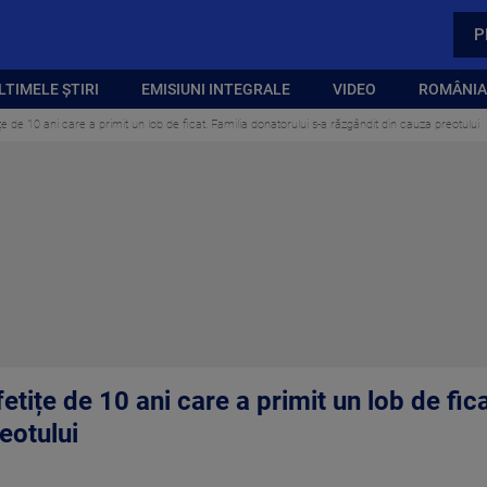
P
LTIMELE ȘTIRI
EMISIUNI INTEGRALE
VIDEO
ROMÂNIA,
țe de 10 ani care a primit un lob de ficat. Familia donatorului s-a răzgândit din cauza preotului
etițe de 10 ani care a primit un lob de fic
eotului