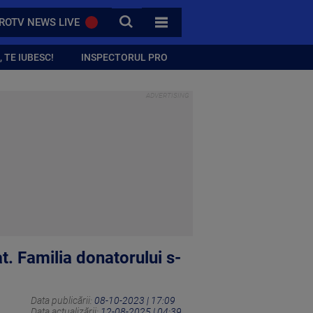
CAUTA
ROTV NEWS LIVE
TOATE CATEGORIILE
 TE IUBESC!
INSPECTORUL PRO
at. Familia donatorului s-
Data publicării:
08-10-2023 | 17:09
Data actualizării:
12-08-2025 | 04:39