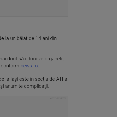
de la un băiat de 14 ani din
mai dorit să-i doneze organele,
u, conform
news.ro.
e la Iaşi este în secţia de ATI a
şi anumite complicaţii.