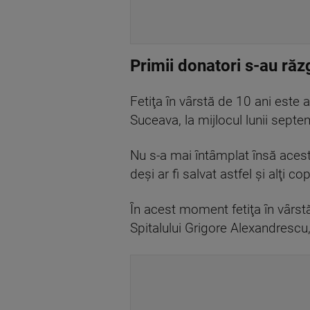
Primii donatori s-au răz
Fetiţa în vârstă de 10 ani este 
Suceava, la mijlocul lunii septe
Nu s-a mai întâmplat însă acest 
deşi ar fi salvat astfel şi alţi
În acest moment fetiţa în vârstă
Spitalului Grigore Alexandrescu