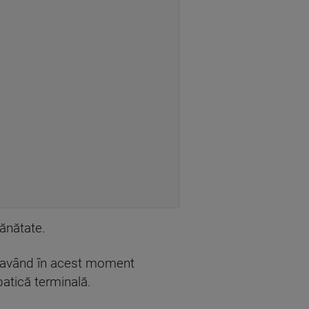
ănătate.
ea având în acest moment
patică terminală.