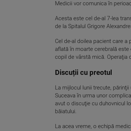
Medicii vor comunica în perioad
Acesta este cel de-al 7-lea tra
de la Spitalul Grigore Alexandre
Cel de-al doilea pacient care a 
aflată în moarte cerebrală este 
copil de vârstă mică. Operaţia d
Discuții cu preotul
La mijlocul lunii trecute, părinţ
Suceava în urma unor complicaţii 
avut o discuţie cu duhovnicul lo
băiatului.
La acea vreme, o echipă medical