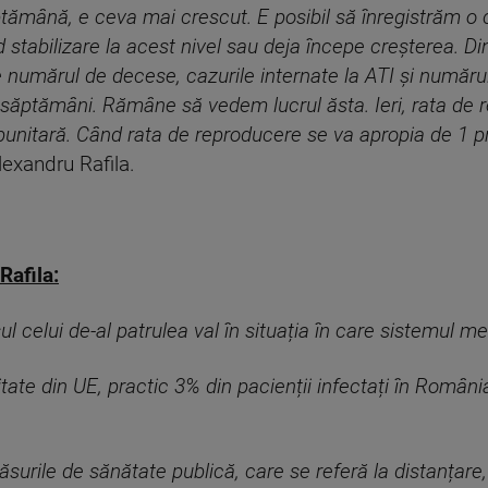
ămână, e ceva mai crescut. E posibil să înregistrăm o 
stabilizare la acest nivel sau deja începe creşterea. Di
 numărul de decese, cazurile internate la ATI şi numărul 
săptămâni. Rămâne să vedem lucrul ăsta. Ieri, rata de r
ubunitară. Când rata de reproducere se va apropia de 1 
lexandru Rafila.
Rafila:
sul celui de-al patrulea val în situația în care sistemul me
te din UE, practic 3% din pacienții infectați în Români
rile de sănătate publică, care se referă la distanțare, 