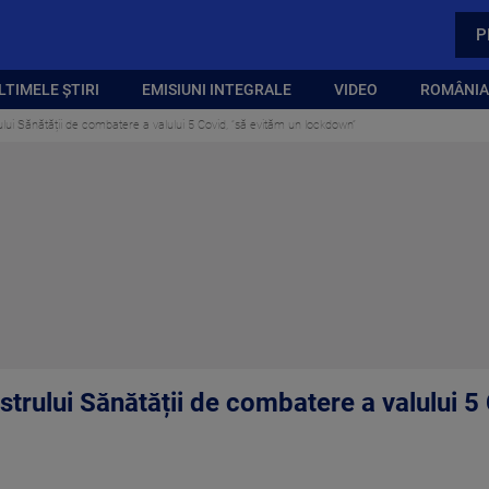
P
LTIMELE ȘTIRI
EMISIUNI INTEGRALE
VIDEO
ROMÂNIA,
ui Sănătății de combatere a valului 5 Covid, ”să evităm un lockdown”
rului Sănătății de combatere a valului 5 