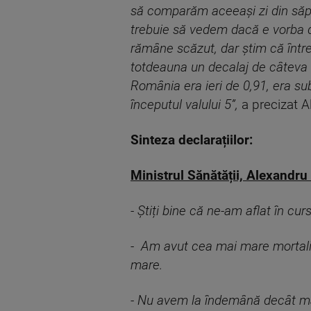
să comparăm aceeaşi zi din săpt
trebuie să vedem dacă e vorba d 
rămâne scăzut, dar ştim că între
totdeauna un decalaj de câteva 
România era ieri de 0,91, era s
începutul valului 5”,
a precizat A
Sinteza declarațiilor:
Ministrul Sănătății, Alexandru 
- Știți bine că ne-am aflat în cur
- Am avut cea mai mare mortalita
mare.
- Nu avem la îndemână decât măsu