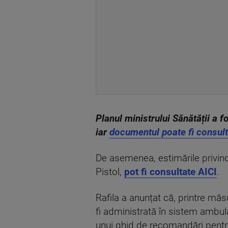
Planul ministrului Sănătății a 
iar
documentul poate fi consult
De asemenea, estimările privind
Pistol,
pot fi consultate AICI
.
Rafila a anunțat că, printre măs
fi administrată în sistem ambul
unui ghid de recomandări pentr