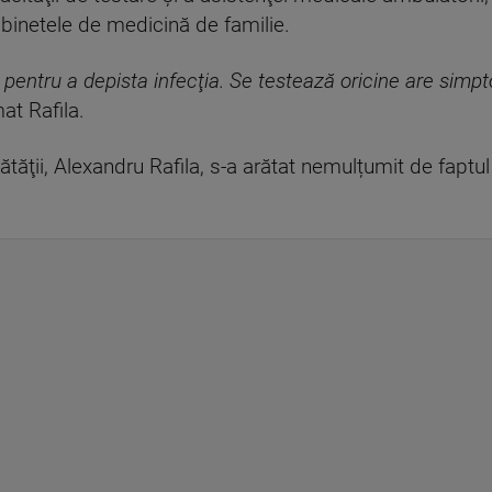
cabinetele de medicină de familie.
l pentru a depista infecţia. Se testează oricine are sim
mat Rafila.
nătăţii, Alexandru Rafila, s-a arătat nemulțumit de faptu