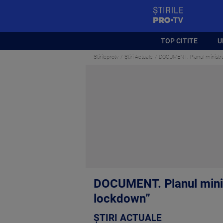
StirilePROTV
TOP CITITE
U
Stirileprotv
Știri Actuale
DOCUMENT. Planul ministrul
DOCUMENT. Planul minist
lockdown”
ȘTIRI ACTUALE