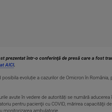
fost prezentat într-o conferinţă de presă care a fost t
at AICI
.
 posibila evoluție a cazurilor de Omicron în România,
urile avute în vedere de autorități se numără aducerea 
atoriu pentru pacienţii cu COVID, mărirea capacităţii d
u monitorizarea ambulatorie.