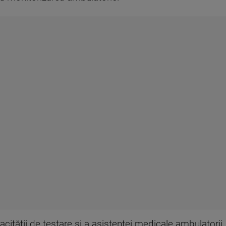
acităţii de testare şi a asistenţei medicale ambulatori