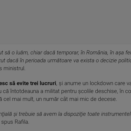
t să o luăm, chiar dacă temporar, în România, în aşa fe
ut dacă în perioada următoare va exista o decizie politi
s ministrul.
esc să evite trei lucruri
, şi anume un lockdown care v
tru că întotdeauna a militat pentru şcolile deschise, în c
pă cel mai mult, un număr cât mai mic de decese.
ală şi trebuie să avem la dispoziţie toate instrumentel
spus Rafila.