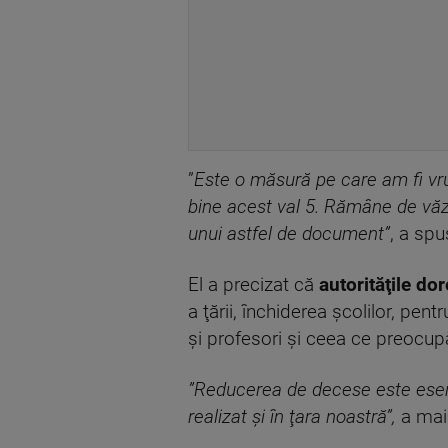
”
Este o măsură pe care am fi vru
bine acest val 5. Rămâne de văz
unui astfel de document”
, a spu
El a precizat că
autorităţile dor
a ţării, închiderea şcolilor, pen
şi profesori şi ceea ce preocu
”Reducerea de decese este esenţi
realizat şi în ţara noastră”,
a mai 