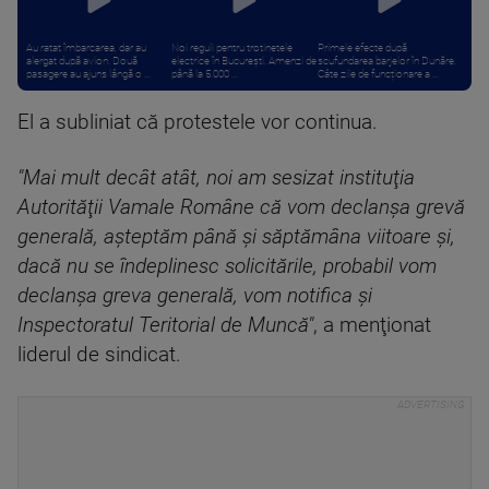
Au ratat îmbarcarea, dar au
Noi reguli pentru trotinetele
Primele efecte după
alergat după avion. Două
electrice în București. Amenzi de
scufundarea barjelor în Dunăre.
pasagere au ajuns lângă o ...
până la 5.000 ...
Câte zile de funcționare a ...
El a subliniat că protestele vor continua.
"Mai mult decât atât, noi am sesizat instituţia
Autorităţii Vamale Române că vom declanşa grevă
generală, aşteptăm până şi săptămâna viitoare şi,
dacă nu se îndeplinesc solicitările, probabil vom
declanşa greva generală, vom notifica şi
Inspectoratul Teritorial de Muncă"
, a menţionat
liderul de sindicat.