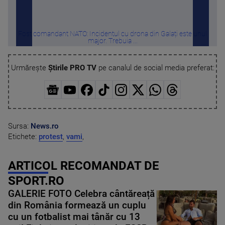
Fost comandant NATO: Incidentul cu drona din Galați este unul
Au r
major. Trebuia ...
Urmărește
Știrile PRO TV
pe canalul de social media preferat:
Sursa:
News.ro
Etichete:
protest
,
vami
,
ARTICOL RECOMANDAT DE
SPORT.RO
GALERIE FOTO Celebra cântăreață
din România formează un cuplu
cu un fotbalist mai tânăr cu 13