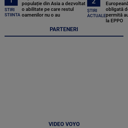
1
2
populație din Asia a dezvoltat
Europeană
o abilitate pe care restul
obligată d
STIRI
ȘTIRI
oamenilor nu o au
permită au
STIINTA
ACTUALE
la EPPO
PARTENERI
VIDEO VOYO