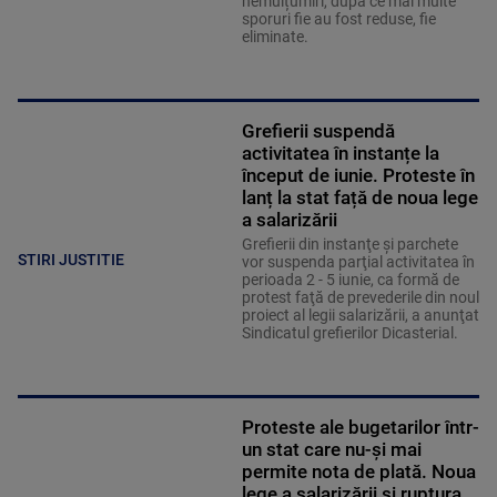
nemulțumiri, după ce mai multe
sporuri fie au fost reduse, fie
eliminate.
Grefierii suspendă
activitatea în instanțe la
început de iunie. Proteste în
lanț la stat față de noua lege
a salarizării
Grefierii din instanţe şi parchete
STIRI JUSTITIE
vor suspenda parţial activitatea în
perioada 2 - 5 iunie, ca formă de
protest faţă de prevederile din noul
proiect al legii salarizării, a anunţat
Sindicatul grefierilor Dicasterial.
Proteste ale bugetarilor într-
un stat care nu-și mai
permite nota de plată. Noua
lege a salarizării și ruptura