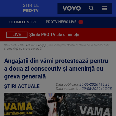
StirilePROTV
CAUTA
VOYO
TOATE 
PROTV NEWS LIVE
ULTIMELE ȘTIRI
LIVE
Știrile PRO TV ale dimineții
Stirileprotv
Știri Actuale
Angajaţii din vămi protestează pentru a doua zi consecutiv
și amenință cu greva generală
Angajaţii din vămi protestează pentru
a doua zi consecutiv și amenință cu
greva generală
Data publicării:
29-05-2026 | 13:25
ȘTIRI ACTUALE
Data actualizării:
29-05-2026 | 13:25