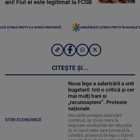
ani! Fiul ei este legitimat la FCSB
UGĂ ȘTIRILE PROTV CA SURSĂ PREFERATĂ
URMĂREȘTE ȘTIRILE PROTV ÎN GOOGLE 
CITEȘTE ȘI...
Noua lege a salarizării a unit
bugetarii: toți o critică și cer
mai mulți bani și
„recunoaștere”. Proteste
naționale
Discuțiile pe legea salarizării
STIRI ECONOMICE
continuă, iar joi au mers la
negocieri sindicatele din educație.
Și, în cazul celor care lucrează la
catedră, proiectul de lege a stârnit