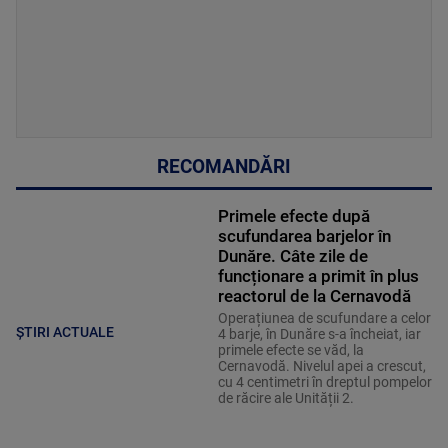
RECOMANDĂRI
Primele efecte după
scufundarea barjelor în
Dunăre. Câte zile de
funcționare a primit în plus
reactorul de la Cernavodă
Operațiunea de scufundare a celor
ȘTIRI ACTUALE
4 barje, în Dunăre s-a încheiat, iar
primele efecte se văd, la
Cernavodă. Nivelul apei a crescut,
cu 4 centimetri în dreptul pompelor
de răcire ale Unității 2.