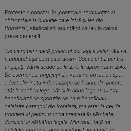
Protestele constau în
„controale amănunţite şi
chiar totale la bunurile care intră şi ies din
România”
, sindicaliştii anunţând că iau în calcul
greva generală.
"Se pierd bani dacă proiectul noii legi a salarizării va
fi adoptat aşa cum este acum. Coeficientul pentru
angajaţii Vămii scade de la 2,70 la aproximativ 2,40.
De asemenea, angajaţii din vămi nu au niciun spor,
a fost eliminată indemnizaţia de hrană, din păcate
atât în vechea lege, cât şi în noua lege ei nu mai
beneficiază de sporurile de care beneficiau
celelalte categorii din frontieră, mă refer la cel de
frontieră şi pentru munca prestată în sâmbete,
duminici şi sărbători legale. Mai mult, faţă de
celelalte categorii, deşi s-a stabilit, în sfârşit, un