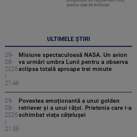
pregătește un regulament nou,
pentru cele de închiriat.
ULTIMELE ȘTIRI
09-
Misiune spectaculoasă NASA. Un avion
08-
va urmări umbra Lunii pentru a observa
2026
eclipsa totală aproape trei minute
|
21:46
09-
Povestea emoționantă a unui golden
08-
retriever și a unui rățoi. Prietenia care i-a
2026
schimbat viața cățelușei
|
21:35