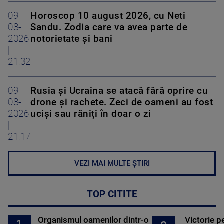
09-
Horoscop 10 august 2026, cu Neti
08-
Sandu. Zodia care va avea parte de
2026
notorietate și bani
|
21:32
09-
Rusia și Ucraina se atacă fără oprire cu
08-
drone și rachete. Zeci de oameni au fost
2026
uciși sau răniți în doar o zi
|
21:17
VEZI MAI MULTE ȘTIRI
TOP CITITE
Organismul oamenilor dintr-o
Victorie p