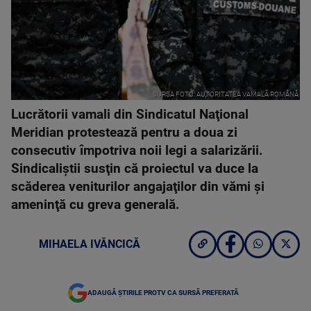
SURSA FOTO: AUTORITATEA VAMALĂ ROMÂNĂ
Lucrătorii vamali din Sindicatul Naţional
Meridian protestează pentru a doua zi
consecutiv împotriva noii legi a salarizării.
Sindicaliştii susţin că proiectul va duce la
scăderea veniturilor angajaţilor din vămi şi
ameninţă cu greva generală.
MIHAELA IVĂNCICĂ
ADAUGĂ ȘTIRILE PROTV CA SURSĂ PREFERATĂ