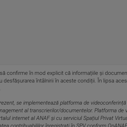
e să confirme în mod explicit că informațiile și docume
desfășurarea întâlnirii în aceste condiții. În lipsa aces
.
n prezent, se implementează platforma de videoconferinț
anagement al transcrierilor/documentelor. Platforma d
lul internet al ANAF și cu serviciul Spațiul Privat Virtu
itatea contribuabililor înregistrați în SPV conform OpANA