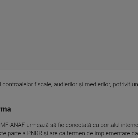
 controalelor fiscale, audierilor și medierilor, potrivit u
orma
MF-ANAF urmează să fie conectată cu portalul internet 
 este parte a PNRR și are ca termen de implementare da