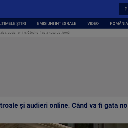
P
LTIMELE ȘTIRI
EMISIUNI INTEGRALE
VIDEO
ROMÂNIA,
le și audieri online. Când va fi gata noua platformă
oale și audieri online. Când va fi gata n