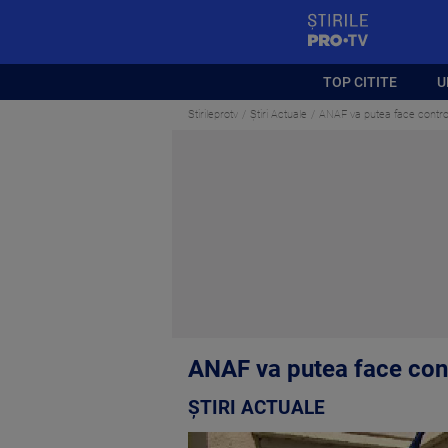
StirilePROTV
TOP CITITE
U
Stirileprotv
Știri Actuale
ANAF va putea face controa
ANAF va putea face contr
ȘTIRI ACTUALE