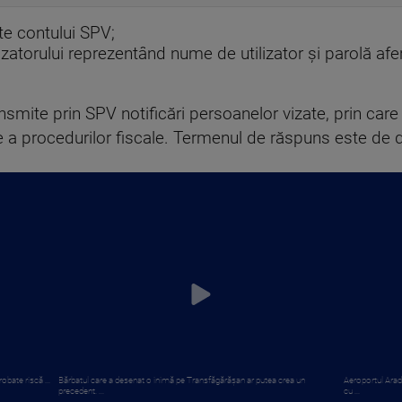
nte contului SPV;
lizatorului reprezentând nume de utilizator și parolă af
ansmite prin SPV notificări persoanelor vizate, prin car
 a procedurilor fiscale. Termenul de răspuns este de d
obate riscă ...
Bărbatul care a desenat o inimă pe Transfăgărășan ar putea crea un
Aeroportul Arad
precedent. ...
cu ...