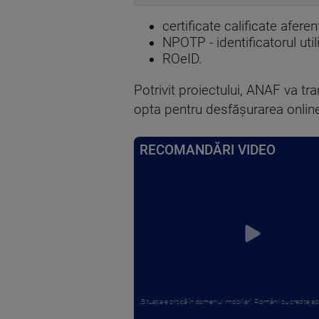
certificate calificate afere
NPOTP - identificatorul uti
ROeID.
Potrivit proiectului, ANAF va tr
opta pentru desfășurarea online
RECOMANDĂRI VIDEO
„Situația e critică în domeniul imobiliar”. Românii cu credite apr