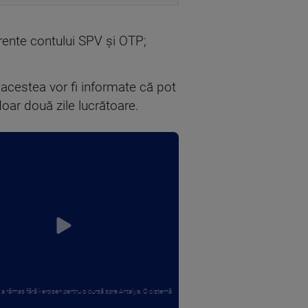
erente contului SPV și OTP;
e acestea vor fi informate că pot
oar două zile lucrătoare.
 a rămas fără kerosen pentru o cursă spre Antalya. O cisternă