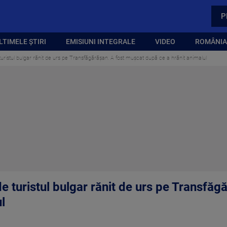
P
LTIMELE ȘTIRI
EMISIUNI INTEGRALE
VIDEO
ROMÂNIA,
uristul bulgar rănit de urs pe Transfăgărășan. A fost mușcat după ce a hrănit animalul
e turistul bulgar rănit de urs pe Transfăg
l