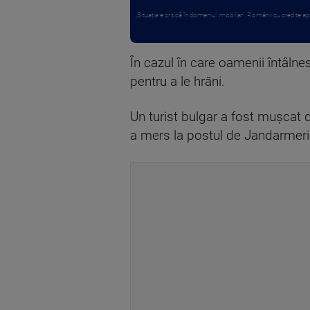
„Situația e critică în domeniul imobiliar”. Românii cu credite apr
În cazul în care oamenii întâlne
pentru a le hrăni.
Un turist bulgar a fost muşcat d
a mers la postul de Jandarmerie 