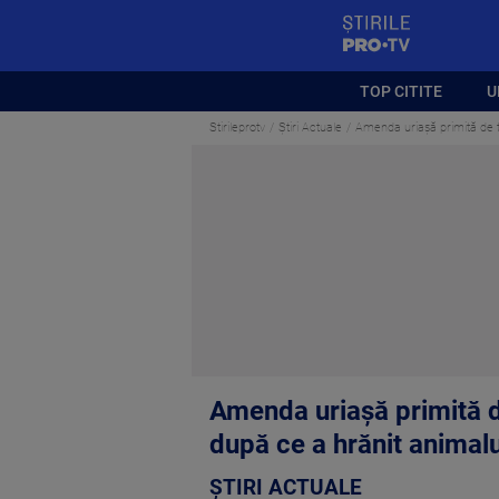
StirilePROTV
TOP CITITE
U
Stirileprotv
Știri Actuale
Amenda uriașă primită de t
Amenda uriașă primită d
după ce a hrănit animalu
ȘTIRI ACTUALE