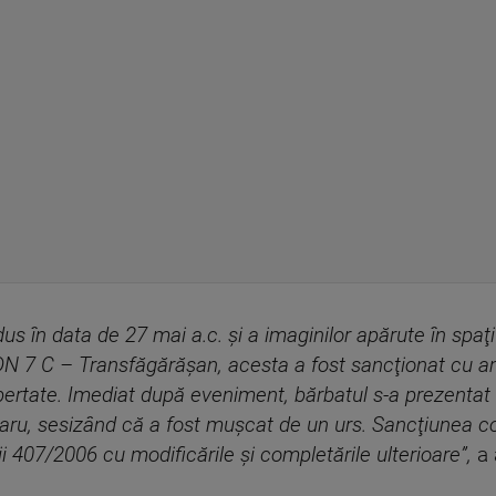
s în data de 27 mai a.c. şi a imaginilor apărute în spaţi
 DN 7 C – Transfăgărăşan, acesta a fost sancţionat cu a
libertate. Imediat după eveniment, bărbatul s-a prezentat l
raru, sesizând că a fost muşcat de un urs. Sancţiunea co
i 407/2006 cu modificările şi completările ulterioare”,
a 