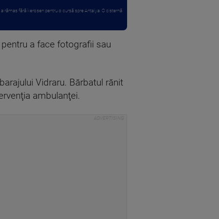
 a rămas fără kerosen pentru o cursă spre Antalya. O cisternă
 pentru a face fotografii sau
arajului Vidraru. Bărbatul rănit
tervenţia ambulanţei.