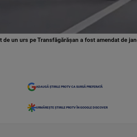
nit de un urs pe Transfăgărăşan a fost amendat de ja
ADAUGĂ ȘTIRILE PROTV CA SURSĂ PREFERATĂ
URMĂREȘTE ȘTIRILE PROTV ÎN GOOGLE DISCOVER