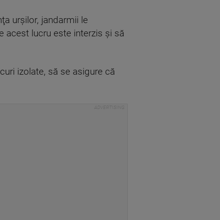
a urşilor, jandarmii le
acest lucru este interzis şi să
curi izolate, să se asigure că