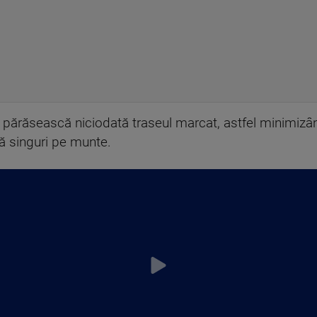
 să părăsească niciodată traseul marcat, astfel minimizân
ă singuri pe munte.