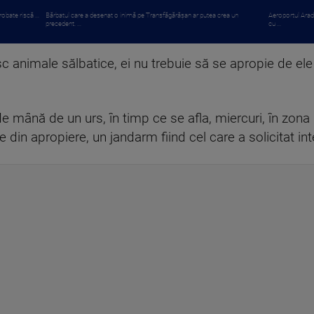
obate riscă ...
Bărbatul care a desenat o inimă pe Transfăgărășan ar putea crea un
Aeroportul Arad
precedent. ...
cu ...
sc animale sălbatice, ei nu trebuie să se apropie de ele
e mână de un urs, în timp ce se afla, miercuri, în zona b
din apropiere, un jandarm fiind cel care a solicitat in