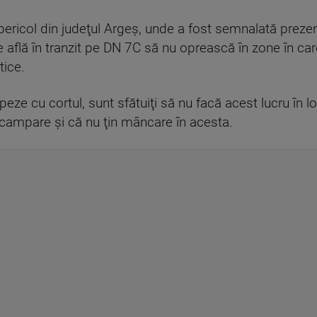
 pericol din judeţul Argeş, unde a fost semnalată prezenţ
flă în tranzit pe DN 7C să nu oprească în zone în care 
tice.
eze cu cortul, sunt sfătuiţi să nu facă acest lucru în lo
 campare şi că nu ţin mâncare în acesta.