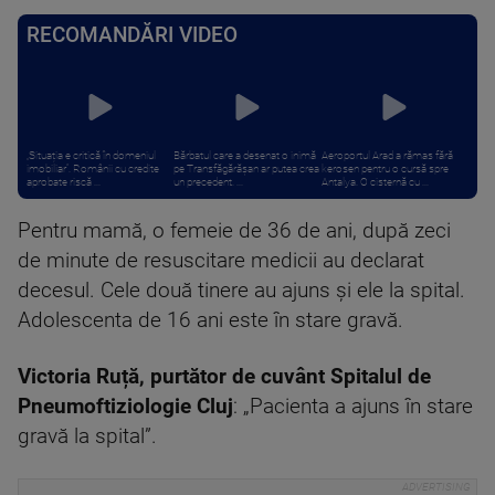
RECOMANDĂRI VIDEO
„Situația e critică în domeniul
Bărbatul care a desenat o inimă
Aeroportul Arad a rămas fără
imobiliar”. Românii cu credite
pe Transfăgărășan ar putea crea
kerosen pentru o cursă spre
aprobate riscă ...
un precedent. ...
Antalya. O cisternă cu ...
Pentru mamă, o femeie de 36 de ani, după zeci
de minute de resuscitare medicii au declarat
decesul. Cele două tinere au ajuns și ele la spital.
Adolescenta de 16 ani este în stare gravă.
Victoria Ruță, purtător de cuvânt Spitalul de
Pneumoftiziologie Cluj
: „Pacienta a ajuns în stare
gravă la spital”.