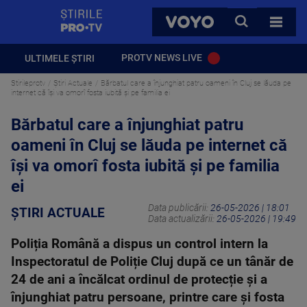
StirilePROTV
CAUTA
VOYO
TOATE 
PROTV NEWS LIVE
ULTIMELE ȘTIRI
Stirileprotv
Știri Actuale
Bărbatul care a înjunghiat patru oameni în Cluj se lăuda pe
internet că își va omorî fosta iubită și pe familia ei
Bărbatul care a înjunghiat patru
oameni în Cluj se lăuda pe internet că
își va omorî fosta iubită și pe familia
ei
Data publicării:
26-05-2026 | 18:01
ȘTIRI ACTUALE
Data actualizării:
26-05-2026 | 19:49
Poliția Română a dispus un control intern la
Inspectoratul de Poliție Cluj după ce un tânăr de
24 de ani a încălcat ordinul de protecție și a
înjunghiat patru persoane, printre care și fosta