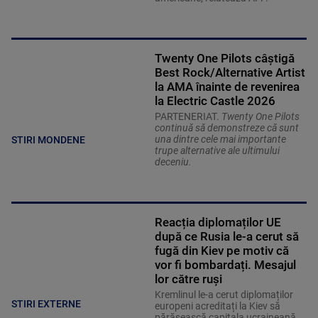
Twenty One Pilots câștigă
Best Rock/Alternative Artist
la AMA înainte de revenirea
la Electric Castle 2026
PARTENERIAT.
Twenty One Pilots
continuă să demonstreze că sunt
una dintre cele mai importante
STIRI MONDENE
trupe alternative ale ultimului
deceniu.
Reacția diplomaților UE
după ce Rusia le-a cerut să
fugă din Kiev pe motiv că
vor fi bombardați. Mesajul
lor către ruși
Kremlinul le-a cerut diplomaților
STIRI EXTERNE
europeni acreditați la Kiev să
părăsească capitala ucraineană,