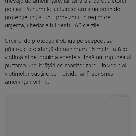
mesaje de amenințare, iar tânăra a cerut ajutorul
poliției. Pe numele lui fusese emis un ordin de
protecție: inițial unul provizoriu în regim de
urgență, ulterior altul pentru 60 de zile.
Ordinul de protecție îl obliga pe suspect să
păstreze o distanță de minimum 15 metri față de
victimă și de locuința acesteia. Însă nu impunea și
purtarea unei brățări de monitorizare. Un vecin al
victimelor susține că individul ar fi transmis
amenințări online.