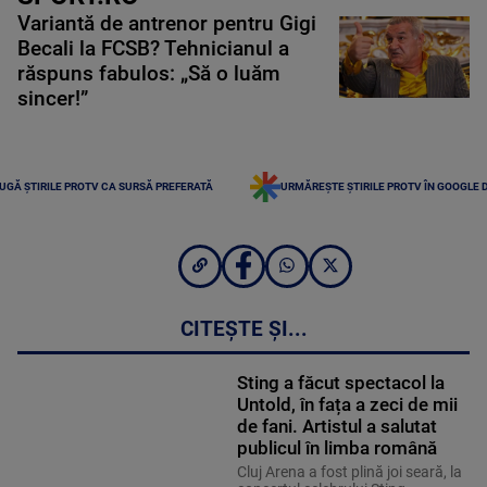
Variantă de antrenor pentru Gigi
Becali la FCSB? Tehnicianul a
răspuns fabulos: „Să o luăm
sincer!”
UGĂ ȘTIRILE PROTV CA SURSĂ PREFERATĂ
URMĂREȘTE ȘTIRILE PROTV ÎN GOOGLE 
CITEȘTE ȘI...
Sting a făcut spectacol la
Untold, în fața a zeci de mii
de fani. Artistul a salutat
publicul în limba română
Cluj Arena a fost plină joi seară, la