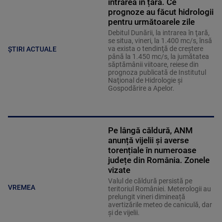
intrarea în țară. Ce
prognoze au făcut hidrologii
pentru următoarele zile
Debitul Dunării, la intrarea în ţară,
se situa, vineri, la 1.400 mc/s, însă
va exista o tendinţă de creştere
ȘTIRI ACTUALE
până la 1.450 mc/s, la jumătatea
săptămânii viitoare, reiese din
prognoza publicată de Institutul
Naţional de Hidrologie şi
Gospodărire a Apelor.
Pe lângă căldură, ANM
anunță vijelii și averse
torențiale în numeroase
județe din România. Zonele
vizate
Valul de căldură persistă pe
VREMEA
teritoriul României. Meterologii au
prelungit vineri dimineață
avertizările meteo de caniculă, dar
și de vijelii.