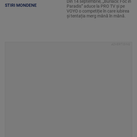
Din 14 septembrie, „Burlacii: Foc în
STIRI MONDENE
Paradis” aduce la PRO TV și pe
VOYO o competiție în care iubirea
și tentația merg mână în mână.