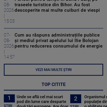
08-
traseele turistice din Bihor. Au fost
2026
descoperite mai multe cuiburi de viespi
|
15:03
07-
Cum au răspuns administrațiile publice
08-
și mediul privat apelului lui Ilie Bolojan
2026
pentru reducerea consumului de energie
|
14:57
VEZI MAI MULTE ȘTIRI
TOP CITITE
Unde se află cel mai scurt
Organismul 
1
2
pod din lume care desparte
populație di
STIRI
două țări europene. Are doar
o abilitate p
STIRI