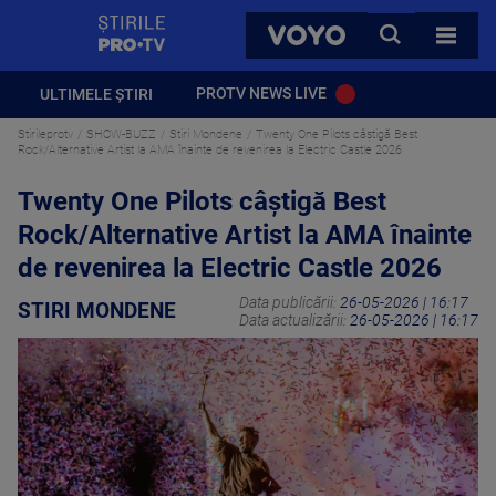
StirilePROTV
CAUTA
VOYO
TOATE 
PROTV NEWS LIVE
ULTIMELE ȘTIRI
Stirileprotv
SHOW-BUZZ
Stiri Mondene
Twenty One Pilots câștigă Best
Rock/Alternative Artist la AMA înainte de revenirea la Electric Castle 2026
Twenty One Pilots câștigă Best
Rock/Alternative Artist la AMA înainte
de revenirea la Electric Castle 2026
Data publicării:
26-05-2026 | 16:17
STIRI MONDENE
Data actualizării:
26-05-2026 | 16:17