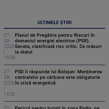
ULTIMELE ȘTIRI
07-
Planul de Pregătire pentru Riscuri în
08-
domeniul energiei electrice (PSR).
2026
Seceta, clasificată risc critic. Ce măsuri
|
ia statul
15:35
07-
PSD îi răspunde lui Bolojan: Menținerea
08-
centralelor pe cărbune este obligatorie
2026
în criză energetică
|
15:06
07-
Pericol pentru turiști în zona Padiș, pe