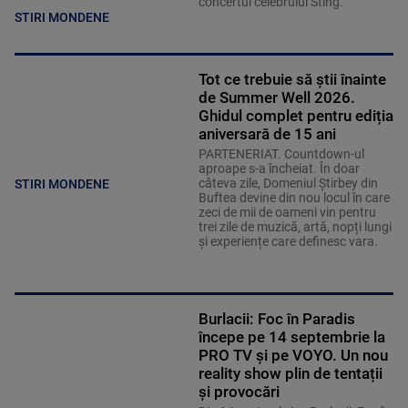
concertul celebrului Sting.
STIRI MONDENE
Tot ce trebuie să știi înainte
de Summer Well 2026.
Ghidul complet pentru ediția
aniversară de 15 ani
PARTENERIAT. Countdown-ul
aproape s-a încheiat. În doar
câteva zile, Domeniul Știrbey din
STIRI MONDENE
Buftea devine din nou locul în care
zeci de mii de oameni vin pentru
trei zile de muzică, artă, nopți lungi
și experiențe care definesc vara.
Burlacii: Foc în Paradis
începe pe 14 septembrie la
PRO TV și pe VOYO. Un nou
reality show plin de tentații
și provocări