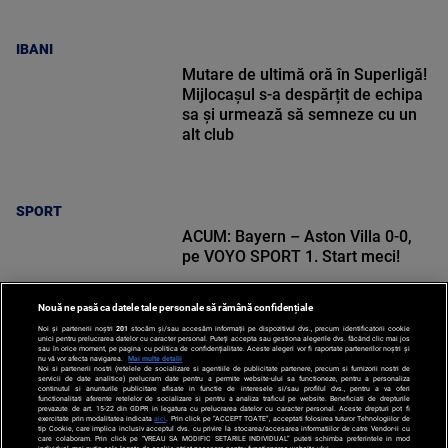
IBANI
Mutare de ultimă oră în Superligă!
Mijlocașul s-a despărțit de echipa
sa și urmează să semneze cu un
alt club
SPORT
ACUM: Bayern – Aston Villa 0-0,
pe VOYO SPORT 1. Start meci!
Nouă ne pasă ca datele tale personale să rămână confidențiale
Noi și partenerii noștri
201
stocăm și/sau accesăm informații pe dispozitivul dvs., precum identificatorii cookie
unici pentru prelucrarea datelor cu caracter personal. Puteți accepta sau gestiona alegerile dvs. făcând clic mai jos
sau în orice moment, pe pagina cu politica de confidențialitate. Aceste alegeri vor fi raportate partenerilor noștri și
nu vă vor afecta navigarea.
Mai multe detalii
Noi si partenerii nostri (retelele de socializare si agentiile de publicitate partenere, precum si furnizorii nostri de
SPORT
servicii de date analitice) prelucram date pentru a permite website-ului sa functioneze, pentru a personaliza
continutul si anunturile publicitare afisate in functie de interesele si/sau profilul dvs., pentru a va oferi
functionalitati aferente retelelor de socializare si pentru a analiza traficul pe website. Beneficiati de drepturile
prevazute de art. 15-22 din GDPR in legatura cu prelucrarea datelor cu caracter personal. Aceste drepturi pot fi
exercitate prin modalitatea indicata
aici
. Prin click pe “ACCEPT TOATE”, acceptati folosirea tuturor Tehnologiilor de
tip Cookie, care implica inclusiv acceptul dvs. cu privire la stocarea/accesarea informatiilor de catre Vendor-ii cu
care colaboram. Prin click pe “VREAU SA MODIFIC SETARILE INDIVIDUAL” puteti schimba preferintele in mod