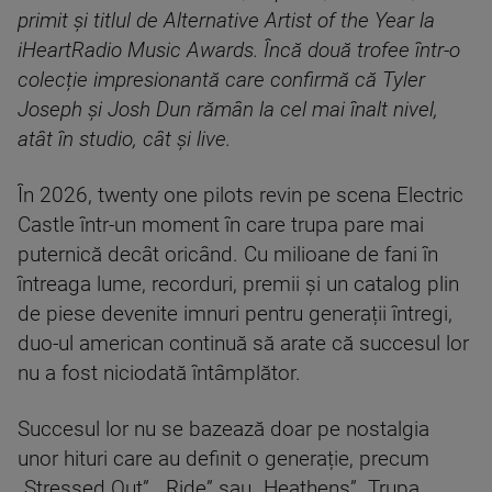
primit și titlul de Alternative Artist of the Year la
iHeartRadio Music Awards. Încă două trofee într-o
colecție impresionantă care confirmă că Tyler
Joseph și Josh Dun rămân la cel mai înalt nivel,
atât în studio, cât și live.
În 2026, twenty one pilots revin pe scena Electric
Castle într-un moment în care trupa pare mai
puternică decât oricând. Cu milioane de fani în
întreaga lume, recorduri, premii și un catalog plin
de piese devenite imnuri pentru generații întregi,
duo-ul american continuă să arate că succesul lor
nu a fost niciodată întâmplător.
Succesul lor nu se bazează doar pe nostalgia
unor hituri care au definit o generație, precum
„Stressed Out”, „Ride” sau „Heathens”. Trupa