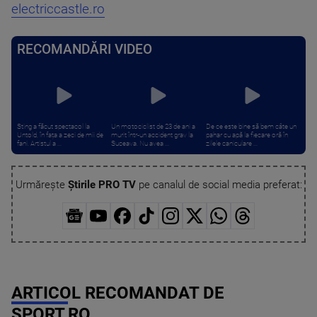
electriccastle.ro
RECOMANDĂRI VIDEO
Sting a făcut spectacol la
Un motociclist de 23 de ani a
De ce este bine să bem câte un
Untold, în fața a zeci de mii de
murit într-un accident grav la
pahar cu apă la fiecare oră în
fani. Artistul a ...
Suceava. Nu avea ...
zilele caniculare ...
Urmărește
Știrile PRO TV
pe canalul de social media preferat:
ARTICOL RECOMANDAT DE
SPORT.RO