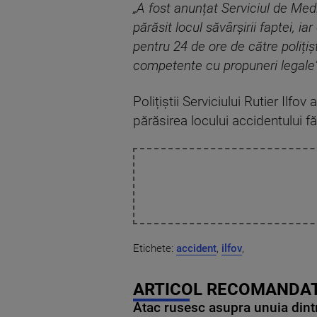
„A fost anunțat Serviciul de Med
părăsit locul săvârșirii faptei, i
pentru 24 de ore de către polițișt
competente cu propuneri legale
Polițiștii Serviciului Rutier Ilfo
părăsirea locului accidentului fă
Etichete:
accident
,
ilfov
,
ARTICOL RECOMANDAT
Atac rusesc asupra unuia dintr