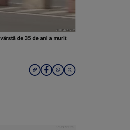
STIRILEPROTV
vârstă de 35 de ani a murit