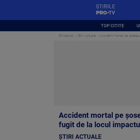
StirilePROTV
TOP CITITE
U
Stirileprotv
Știri Actuale
Accident mortal pe șoseaua 
Accident mortal pe șose
fugit de la locul impactu
ȘTIRI ACTUALE