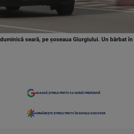
 duminică seară, pe șoseaua Giurgiului. Un bărbat în 
ADAUGĂ ȘTIRILE PROTV CA SURSĂ PREFERATĂ
URMĂREȘTE ȘTIRILE PROTV ÎN GOOGLE DISCOVER