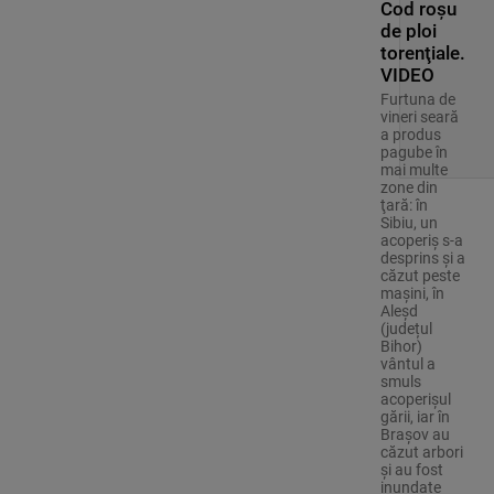
Cod roşu
de ploi
torenţiale.
VIDEO
Furtuna de
vineri seară
a produs
pagube în
mai multe
zone din
ţară: în
Sibiu, un
acoperiş s-a
desprins și a
căzut peste
maşini, în
Aleşd
(județul
Bihor)
vântul a
smuls
acoperişul
gării, iar în
Braşov au
căzut arbori
şi au fost
inundate