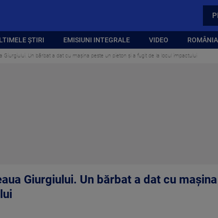
P
LTIMELE ȘTIRI
EMISIUNI INTEGRALE
VIDEO
ROMÂNIA,
Giurgiului. Un bărbat a dat cu mașina peste un pieton și a fugit de la locul impactului
aua Giurgiului. Un bărbat a dat cu mașina 
lui