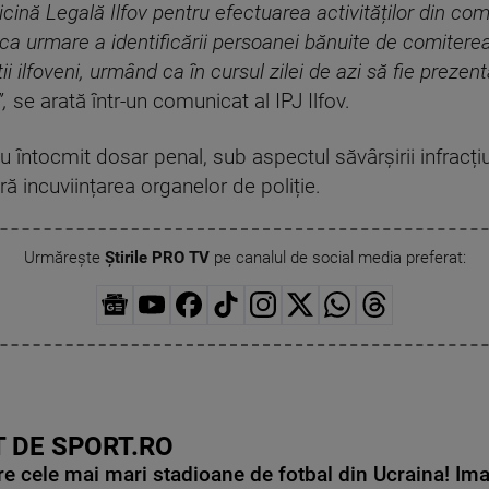
icină Legală Ilfov pentru efectuarea activităților din co
ar ca urmare a identificării persoanei bănuite de comiterea
ii ilfoveni, urmând ca în cursul zilei de azi să fie prezent
”,
se arată într-un comunicat al IPJ Ilfov.
v au întocmit dosar penal, sub aspectul săvârșirii infracț
ră incuviințarea organelor de poliție.
Urmărește
Știrile PRO TV
pe canalul de social media preferat:
 DE SPORT.RO
e cele mai mari stadioane de fotbal din Ucraina! Ima