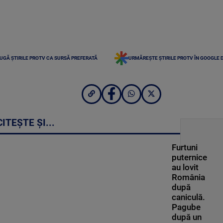
UGĂ ȘTIRILE PROTV CA SURSĂ PREFERATĂ
URMĂREȘTE ȘTIRILE PROTV ÎN GOOGLE 
CITEȘTE ȘI...
Furtuni
puternice
au lovit
România
după
caniculă.
Pagube
după un