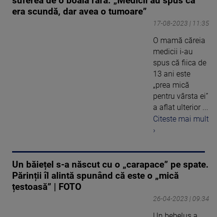
suferea de o boală rară. „Medicii au spus că
era scundă, dar avea o tumoare”
17-08-2023 | 11:35
O mamă căreia
medicii i-au
spus că fiica de
13 ani este
„prea mică
pentru vârsta ei”
a aflat ulterior ...
Citeste mai mult
›
Un băiețel s-a născut cu o „carapace” pe spate.
Părinții îl alintă spunând că este o „mică
țestoasă” | FOTO
26-04-2023 | 09:34
Un bebeluș a