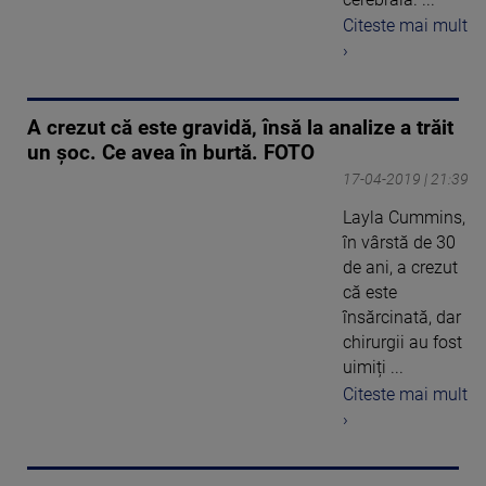
Citeste mai mult
›
A crezut că este gravidă, însă la analize a trăit
un șoc. Ce avea în burtă. FOTO
17-04-2019 | 21:39
Layla Cummins,
în vârstă de 30
de ani, a crezut
că este
însărcinată, dar
chirurgii au fost
uimiți ...
Citeste mai mult
›