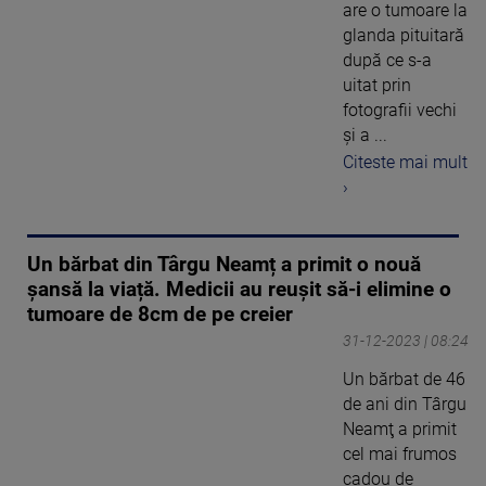
are o tumoare la
glanda pituitară
după ce s-a
uitat prin
fotografii vechi
și a ...
Citeste mai mult
›
Un bărbat din Târgu Neamț a primit o nouă
șansă la viață. Medicii au reușit să-i elimine o
tumoare de 8cm de pe creier
31-12-2023 | 08:24
Un bărbat de 46
de ani din Târgu
Neamţ a primit
cel mai frumos
cadou de