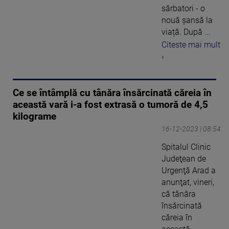
sărbatori - o
nouă șansă la
viață. După ...
Citeste mai mult
›
Ce se întâmplă cu tânăra însărcinată căreia în
această vară i-a fost extrasă o tumoră de 4,5
kilograme
16-12-2023 | 08:54
Spitalul Clinic
Judeţean de
Urgenţă Arad a
anunţat, vineri,
că tânăra
însărcinată
căreia în