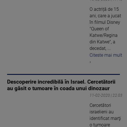
O actriță de 15
ani, care a jucat
în filmul Disney
"Queen of
Katwe/Regina
din Katwe", a
decedat, ...
Citeste mai mult
›
Descoperire incredibilă în Israel. Cercetătorii
au găsit o tumoare în coada unui dinozaur
11-02-2020 | 22:03
Cercetători
israelieni au
identificat marţi
o tumoare