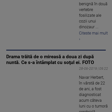
benignă în două
vertebre
fosilizate ale
cozii unui
dinozaur ...
Citeste mai mult
›
Drama trăită de o mireasă a doua zi după
nuntă. Ce s-a întâmplat cu soţul ei. FOTO
28-06-2019 | 09:22
Navar Herbert,
în vârstă de 22
de ani, a fost
diagnosticat
acum câteva
luni cu o tumoră
cerebrală. ...