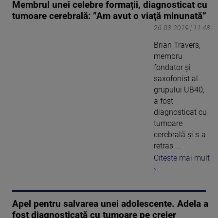
Membrul unei celebre formații, diagnosticat cu
tumoare cerebrală: ”Am avut o viaţă minunată”
26-03-2019 | 11:48
Brian Travers,
membru
fondator şi
saxofonist al
grupului UB40,
a fost
diagnosticat cu
tumoare
cerebrală şi s-a
retras ...
Citeste mai mult
›
Apel pentru salvarea unei adolescente. Adela a
fost diagnosticată cu tumoare pe creier