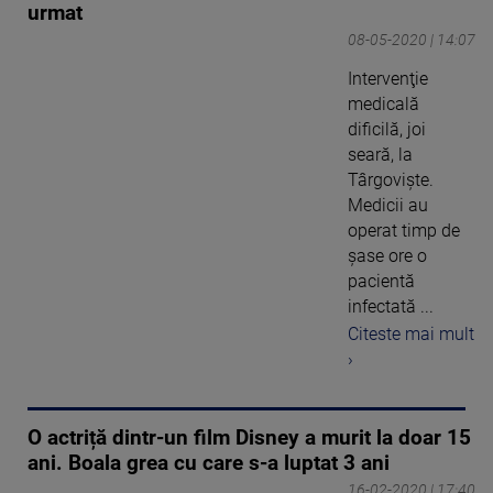
urmat
08-05-2020 | 14:07
Intervenţie
medicală
dificilă, joi
seară, la
Târgovişte.
Medicii au
operat timp de
şase ore o
pacientă
infectată ...
Citeste mai mult
›
O actriță dintr-un film Disney a murit la doar 15
ani. Boala grea cu care s-a luptat 3 ani
16-02-2020 | 17:40