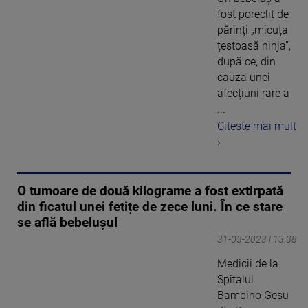
fost poreclit de
părinți „micuța
țestoasă ninja”,
după ce, din
cauza unei
afecțiuni rare a
...
Citeste mai mult
›
O tumoare de două kilograme a fost extirpată
din ficatul unei fetițe de zece luni. În ce stare
se află bebelușul
31-03-2023 | 13:38
Medicii de la
Spitalul
Bambino Gesu