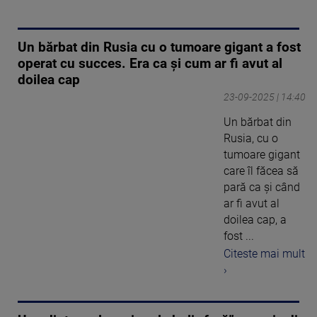
Un bărbat din Rusia cu o tumoare gigant a fost
operat cu succes. Era ca și cum ar fi avut al
doilea cap
23-09-2025 | 14:40
Un bărbat din
Rusia, cu o
tumoare gigant
care îl făcea să
pară ca și când
ar fi avut al
doilea cap, a
fost ...
Citeste mai mult
›