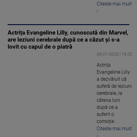
Citeste mai mult
›
Actrița Evangeline Lilly, cunoscută din Marvel,
are leziuni cerebrale după ce a căzut și s-a
lovit cu capul de o piatră
06-01-2026 | 19:20
Actrița
Evangeline Lilly
a dezvăluit că
suferă de leziuni
cerebrale, la
câteva luni
după ce a
suferit o
comoție ...
Citeste mai mult
›