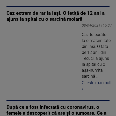
Caz extrem de rar la Iaşi. O fetiţă de 12 ani a
ajuns la spital cu o sarcină molară
08-04-2021 | 16:37
Caz tulburător
la o maternitate
din Iași. O fată
de 12 ani, din
Tecuci, a ajuns
la spital cu o
așa-numită
sarcină ...
Citeste mai mult
›
După ce a fost infectată cu coronavirus, o
femeie a descoperit că are și o tumoare. Ce a