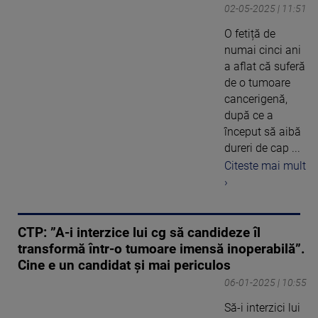
02-05-2025 | 11:51
O fetiță de
numai cinci ani
a aflat că suferă
de o tumoare
cancerigenă,
după ce a
început să aibă
dureri de cap ...
Citeste mai mult
›
CTP: ”A-i interzice lui cg să candideze îl
transformă într-o tumoare imensă inoperabilă”.
Cine e un candidat și mai periculos
06-01-2025 | 10:55
Să-i interzici lui