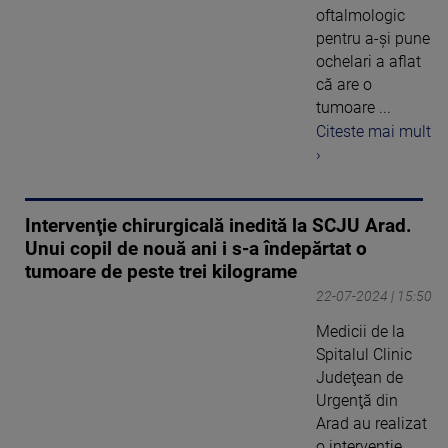
oftalmologic
pentru a-și pune
ochelari a aflat
că are o
tumoare ...
Citeste mai mult
›
Intervenţie chirurgicală inedită la SCJU Arad.
Unui copil de nouă ani i s-a îndepărtat o
tumoare de peste trei kilograme
22-07-2024 | 15:50
Medicii de la
Spitalul Clinic
Judeţean de
Urgenţă din
Arad au realizat
o intervenţie