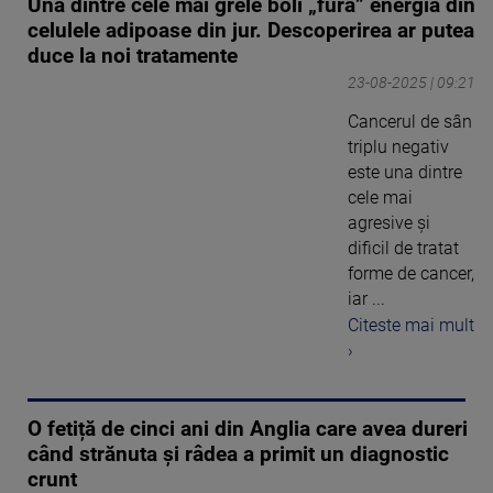
Una dintre cele mai grele boli „fură” energia din
celulele adipoase din jur. Descoperirea ar putea
duce la noi tratamente
23-08-2025 | 09:21
Cancerul de sân
triplu negativ
este una dintre
cele mai
agresive şi
dificil de tratat
forme de cancer,
iar ...
Citeste mai mult
›
O fetiță de cinci ani din Anglia care avea dureri
când strănuta și râdea a primit un diagnostic
crunt