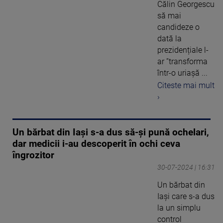
Călin Georgescu
să mai
candideze o
dată la
prezidențiale l-
ar ”transforma
într-o uriașă ...
Citeste mai mult
›
Un bărbat din Iași s-a dus să-și pună ochelari,
dar medicii i-au descoperit în ochi ceva
îngrozitor
30-07-2024 | 16:31
Un bărbat din
Iași care s-a dus
la un simplu
control