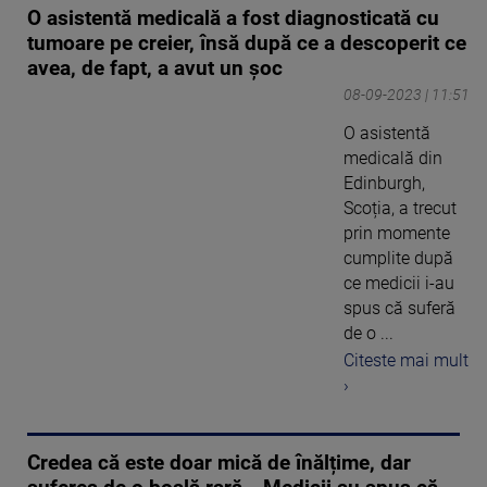
O asistentă medicală a fost diagnosticată cu
tumoare pe creier, însă după ce a descoperit ce
avea, de fapt, a avut un șoc
08-09-2023 | 11:51
O asistentă
medicală din
Edinburgh,
Scoția, a trecut
prin momente
cumplite după
ce medicii i-au
spus că suferă
de o ...
Citeste mai mult
›
Credea că este doar mică de înălțime, dar