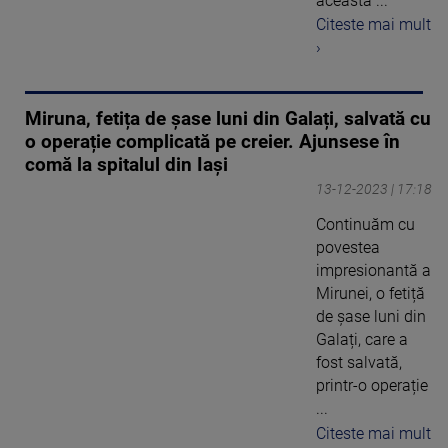
această ...
Citeste mai mult
›
Miruna, fetița de șase luni din Galați, salvată cu
o operație complicată pe creier. Ajunsese în
comă la spitalul din Iași
13-12-2023 | 17:18
Continuăm cu
povestea
impresionantă a
Mirunei, o fetiță
de șase luni din
Galați, care a
fost salvată,
printr-o operație
...
Citeste mai mult