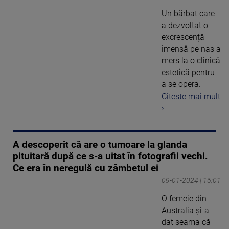
Un bărbat care
a dezvoltat o
excrescență
imensă pe nas a
mers la o clinică
estetică pentru
a se opera.
Citeste mai mult
›
A descoperit că are o tumoare la glanda
pituitară după ce s-a uitat în fotografii vechi.
Ce era în neregulă cu zâmbetul ei
09-01-2024 | 16:01
O femeie din
Australia și-a
dat seama că