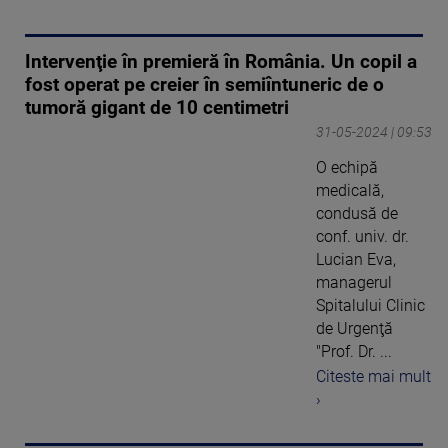
Intervenţie în premieră în România. Un copil a
fost operat pe creier în semiîntuneric de o
tumoră gigant de 10 centimetri
31-05-2024 | 09:53
O echipă
medicală,
condusă de
conf. univ. dr.
Lucian Eva,
managerul
Spitalului Clinic
de Urgenţă
"Prof. Dr. ...
Citeste mai mult
›