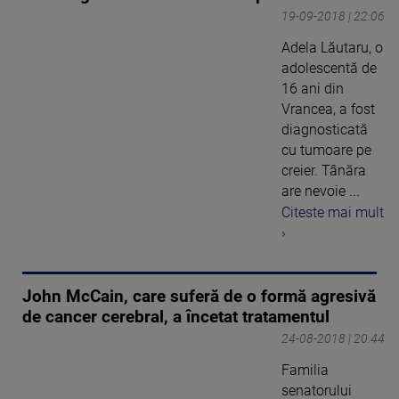
19-09-2018 | 22:06
Adela Lăutaru, o
adolescentă de
16 ani din
Vrancea, a fost
diagnosticată
cu tumoare pe
creier. Tânăra
are nevoie ...
Citeste mai mult
›
John McCain, care suferă de o formă agresivă
de cancer cerebral, a încetat tratamentul
24-08-2018 | 20:44
Familia
senatorului