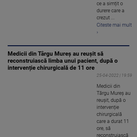
ce a simțit o
durere care a
crezut ...
Citeste mai mult
›
Medicii din Târgu Mureș au reușit să
reconstruiască limba unui pacient, după o
intervenție chirurgicală de 11 ore
25-04-2022 | 19:59
Medicii din
Târgu Mureș au
reușit, după o
intervenție
chirurgicală
care a durat 11
ore, să
reconstruiască