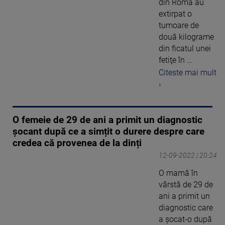
din Roma au
extirpat o
tumoare de
două kilograme
din ficatul unei
fetiţe în ...
Citeste mai mult
›
O femeie de 29 de ani a primit un diagnostic
șocant după ce a simțit o durere despre care
credea că provenea de la dinți
12-09-2022 | 20:24
O mamă în
vârstă de 29 de
ani a primit un
diagnostic care
a șocat-o după