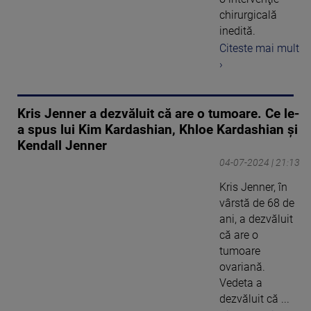
chirurgicală
inedită.
Citeste mai mult
›
Kris Jenner a dezvăluit că are o tumoare. Ce le-
a spus lui Kim Kardashian, Khloe Kardashian și
Kendall Jenner
04-07-2024 | 21:13
Kris Jenner, în
vârstă de 68 de
ani, a dezvăluit
că are o
tumoare
ovariană.
Vedeta a
dezvăluit că ...