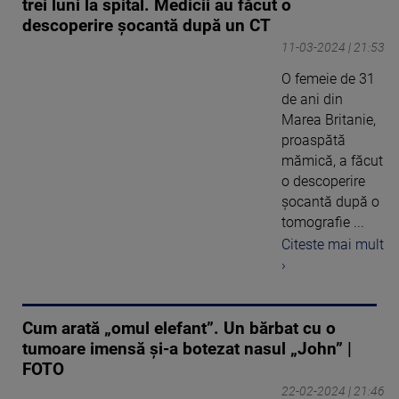
trei luni la spital. Medicii au făcut o
descoperire șocantă după un CT
11-03-2024 | 21:53
O femeie de 31
de ani din
Marea Britanie,
proaspătă
mămică, a făcut
o descoperire
șocantă după o
tomografie ...
Citeste mai mult
›
Cum arată „omul elefant”. Un bărbat cu o
tumoare imensă și-a botezat nasul „John” |
FOTO
22-02-2024 | 21:46