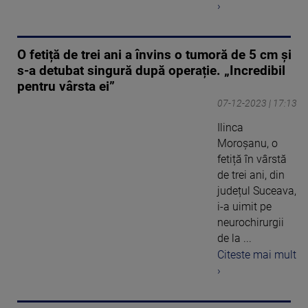
›
O fetiță de trei ani a învins o tumoră de 5 cm și
s-a detubat singură după operație. „Incredibil
pentru vârsta ei”
07-12-2023 | 17:13
Ilinca
Moroșanu, o
fetiță în vârstă
de trei ani, din
județul Suceava,
i-a uimit pe
neurochirurgii
de la ...
Citeste mai mult
›