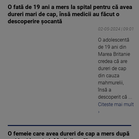
O fată de 19 ani a mers la spital pentru că avea
dureri mari de cap, însă medicii au făcut o
descoperire șocantă
02-05-2024 | 09:01
O adolescentă
de 19 ani din
Marea Britanie
credea că are
dureri de cap
din cauza
mahmurelii,
însă a
descoperit că ...
Citeste mai mult
›
O femeie care avea dureri de cap a mers după