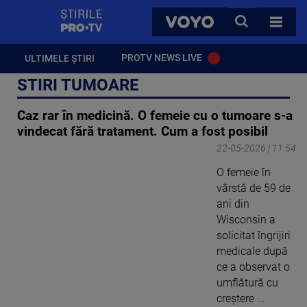
StirilePROTV
CAUTA
VOYO
TOATE 
PROTV NEWS LIVE
ULTIMELE ȘTIRI
STIRI TUMOARE
Caz rar în medicină. O femeie cu o tumoare s-a
vindecat fără tratament. Cum a fost posibil
22-05-2026 | 11:54
O femeie în
vârstă de 59 de
ani din
Wisconsin a
solicitat îngrijiri
medicale după
ce a observat o
umflătură cu
creștere ...