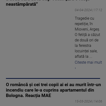
neastâmpărată”
04-04-2024 | 17:12
Tragedie cu
repetiție, în
Mioveni, Argeș.
O fetiță a căzut
de două ori de
la ferestra
locuinței sale,
aflată la ...
Citeste mai mult
›
O româncă și cei trei copii ai ei au murit într-un
incendiu care le-a cuprins apartamentul din
Bologna. Reacția MAE
15-03-2024 | 14:06