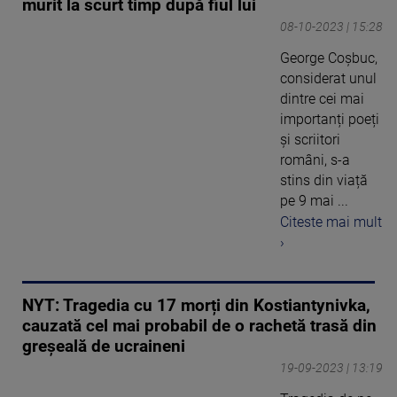
murit la scurt timp după fiul lui
08-10-2023 | 15:28
George Coșbuc,
considerat unul
dintre cei mai
importanți poeți
și scriitori
români, s-a
stins din viață
pe 9 mai ...
Citeste mai mult
›
NYT: Tragedia cu 17 morți din Kostiantynivka,
cauzată cel mai probabil de o rachetă trasă din
greșeală de ucraineni
19-09-2023 | 13:19