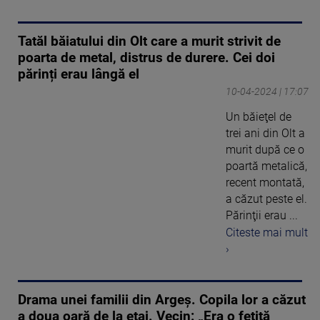
Tatăl băiatului din Olt care a murit strivit de
poarta de metal, distrus de durere. Cei doi
părinți erau lângă el
10-04-2024 | 17:07
Un băieţel de
trei ani din Olt a
murit după ce o
poartă metalică,
recent montată,
a căzut peste el.
Părinţii erau ...
Citeste mai mult
›
Drama unei familii din Argeș. Copila lor a căzut
a doua oară de la etaj. Vecin: „Era o fetiță