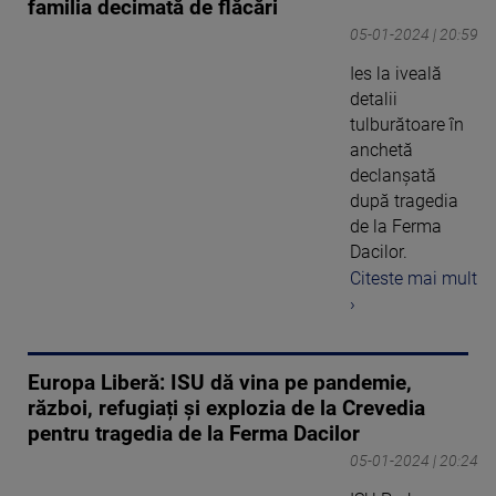
familia decimată de flăcări
05-01-2024 | 20:59
Ies la iveală
detalii
tulburătoare în
anchetă
declanșată
după tragedia
de la Ferma
Dacilor.
Citeste mai mult
›
Europa Liberă: ISU dă vina pe pandemie,
război, refugiați și explozia de la Crevedia
pentru tragedia de la Ferma Dacilor
05-01-2024 | 20:24