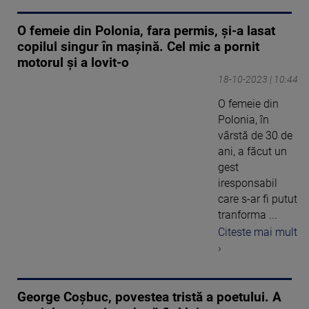
O femeie din Polonia, fara permis, și-a lasat
copilul singur în mașină. Cel mic a pornit
motorul și a lovit-o
18-10-2023 | 10:44
O femeie din
Polonia, în
vârstă de 30 de
ani, a făcut un
gest
iresponsabil
care s-ar fi putut
tranforma ...
Citeste mai mult
›
George Coșbuc, povestea tristă a poetului. A