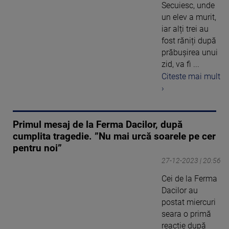
Secuiesc, unde
un elev a murit,
iar alți trei au
fost răniți după
prăbușirea unui
zid, va fi ...
Citeste mai mult
›
Primul mesaj de la Ferma Dacilor, după
cumplita tragedie. ”Nu mai urcă soarele pe cer
pentru noi”
27-12-2023 | 20:56
Cei de la Ferma
Dacilor au
postat miercuri
seara o primă
reacție după