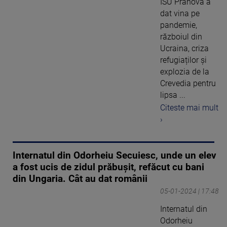
ISU Prahova a
dat vina pe
pandemie,
războiul din
Ucraina, criza
refugiaților și
explozia de la
Crevedia pentru
lipsa ...
Citeste mai mult
›
Internatul din Odorheiu Secuiesc, unde un elev
a fost ucis de zidul prăbușit, refăcut cu bani
din Ungaria. Cât au dat românii
05-01-2024 | 17:48
Internatul din
Odorheiu