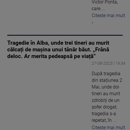
Victor Ponta,
care ...
Citeste mai mult
›
Tragedie în Alba, unde trei tineri au murit
călcați de mașina unui tânăr băut. „Frână
deloc. Ar merita pedeapsă pe viață”
27-08-2023 | 19:34
După tragedia
din stațiunea 2
Mai, unde doi
tineri au murit
zdrobiți de un
șofer drogat,
tragedia s-a
repetat, în ...
Citeste mai mult