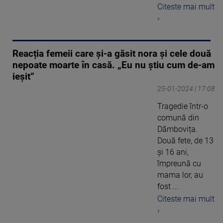
Citeste mai mult
›
Reacția femeii care și-a găsit nora și cele două
nepoate moarte în casă. „Eu nu știu cum de-am
ieșit”
25-01-2024 | 17:08
Tragedie într-o
comună din
Dâmbovița.
Două fete, de 13
și 16 ani,
împreună cu
mama lor, au
fost ...
Citeste mai mult
›