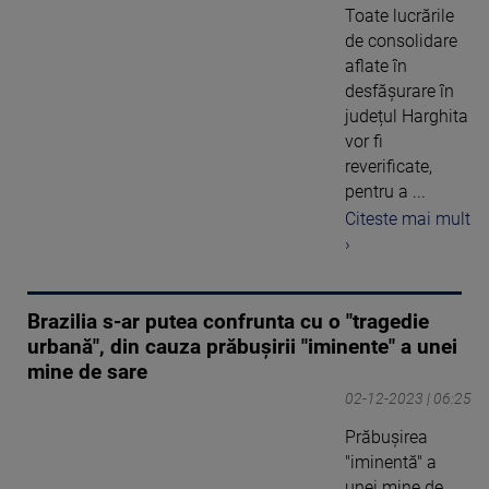
Toate lucrările
de consolidare
aflate în
desfășurare în
județul Harghita
vor fi
reverificate,
pentru a ...
Citeste mai mult
›
Brazilia s-ar putea confrunta cu o "tragedie
urbană", din cauza prăbuşirii "iminente" a unei
mine de sare
02-12-2023 | 06:25
Prăbuşirea
"iminentă" a
unei mine de