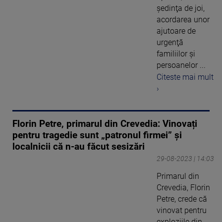
şedinţa de joi,
acordarea unor
ajutoare de
urgenţă
familiilor şi
persoanelor ...
Citeste mai mult
›
Florin Petre, primarul din Crevedia: Vinovați
pentru tragedie sunt „patronul firmei” și
localnicii că n-au făcut sesizări
29-08-2023 | 14:03
Primarul din
Crevedia, Florin
Petre, crede că
vinovat pentru
exploziile din