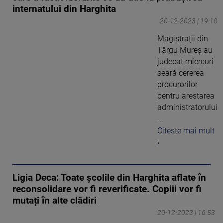
internatului din Harghita
20-12-2023 | 19:10
Magistrații din
Târgu Mureș au
judecat miercuri
seară cererea
procurorilor
pentru arestarea
administratorului
...
Citeste mai mult
›
Ligia Deca: Toate școlile din Harghita aflate în
reconsolidare vor fi reverificate. Copiii vor fi
mutați în alte clădiri
20-12-2023 | 16:53