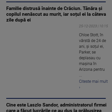
Familie distrusă înainte de Crăciun. Tânăra și
copilul nenăscut au murit, iar soțul ei la câteva
zile după ei
25-12-2023 | 10:15
Chloe Stott, în
vârstă de 24 de
ani, și soțul ei,
Parker, se
deplasau cu
mașina în
Arizona pentru
...
Citeste mai mult
›
Cine este Laszlo Sandor, administratorul firmei
care a făcut lucrările ce au dus la prăbușirea