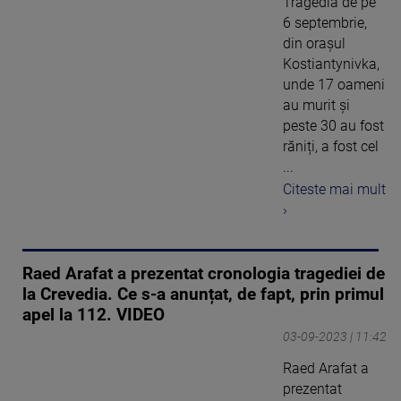
Tragedia de pe
6 septembrie,
din orașul
Kostiantynivka,
unde 17 oameni
au murit și
peste 30 au fost
răniți, a fost cel
...
Citeste mai mult
›
Raed Arafat a prezentat cronologia tragediei de
la Crevedia. Ce s-a anunțat, de fapt, prin primul
apel la 112. VIDEO
03-09-2023 | 11:42
Raed Arafat a
prezentat