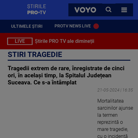
StirilePROTV
CAUTA
VOYO
TOATE 
PROTV NEWS LIVE
ULTIMELE ȘTIRI
LIVE
Știrile PRO TV ale dimineții
STIRI TRAGEDIE
Tragedii extrem de rare, înregistrate de cinci
ori, în același timp, la Spitalul Județean
Suceava. Ce s-a întâmplat
21-05-2024 | 16:35
Mortalitatea
sarcinilor ajunse
la termen
reprezintă o
mare tragedie,
cu o incidență