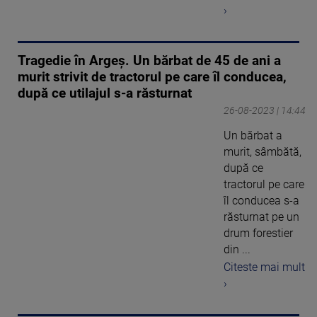
›
Tragedie în Argeș. Un bărbat de 45 de ani a
murit strivit de tractorul pe care îl conducea,
după ce utilajul s-a răsturnat
26-08-2023 | 14:44
Un bărbat a
murit, sâmbătă,
după ce
tractorul pe care
îl conducea s-a
răsturnat pe un
drum forestier
din ...
Citeste mai mult
›