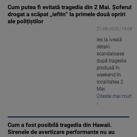
Cum putea fi evitată tragedia din 2 Mai. Șoferul
drogat a scăpat „ieftin” la primele două opriri
ale polițiștilor
21-08-2023 | 19:08
Ies la iveală
detalii
scandaloase
după tragedia
produsă în
weekend în
localitatea 2
Mai.
Citeste mai mult
›
Cum a fost posibilă tragedia din Hawaii.
Sirenele de avertizare performante nu au