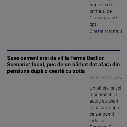
tragedia din
prima zi de
Crăciun, când
opt ...
Citeste mai mult
›
Șase oameni arși de vii la Ferma Dacilor.
Scenariu: focul, pus de un bărbat dat afară din
pensiune după o ceartă cu soția
26-12-2023 | 19:54
Un băiețel și cel
mai probabil 5
adulți au pierit
în flacări, după
ce s-a pornit
iadul în