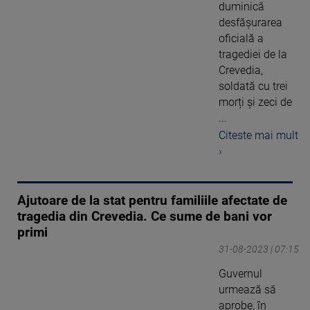
duminică
desfășurarea
oficială a
tragediei de la
Crevedia,
soldată cu trei
morți și zeci de
...
Citeste mai mult
›
Ajutoare de la stat pentru familiile afectate de
tragedia din Crevedia. Ce sume de bani vor
primi
31-08-2023 | 07:15
Guvernul
urmează să
aprobe, în