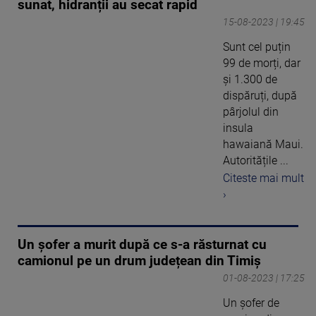
sunat, hidranții au secat rapid
15-08-2023 | 19:45
Sunt cel puțin
99 de morți, dar
și 1.300 de
dispăruți, după
pârjolul din
insula
hawaiană Maui.
Autoritățile ...
Citeste mai mult
›
Un șofer a murit după ce s-a răsturnat cu
camionul pe un drum județean din Timiș
01-08-2023 | 17:25
Un șofer de