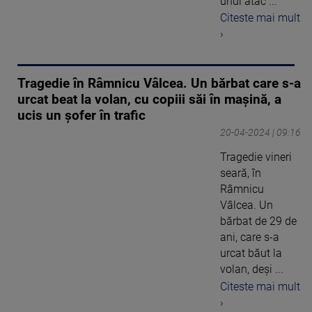
unui atac ...
Citeste mai mult
›
Tragedie în Râmnicu Vâlcea. Un bărbat care s-a
urcat beat la volan, cu copiii săi în mașină, a
ucis un șofer în trafic
20-04-2024 | 09:16
Tragedie vineri
seară, în
Râmnicu
Vâlcea. Un
bărbat de 29 de
ani, care s-a
urcat băut la
volan, deși ...
Citeste mai mult
›