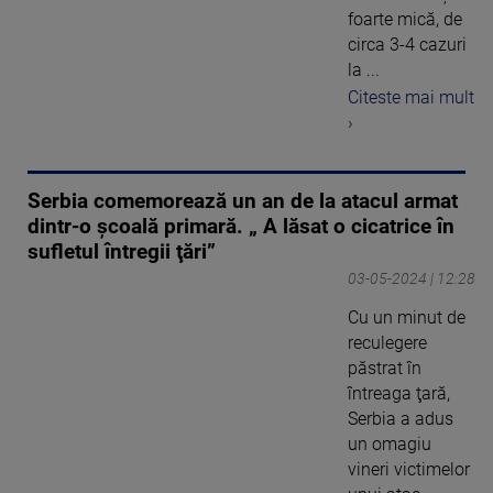
foarte mică, de
circa 3-4 cazuri
la ...
Citeste mai mult
›
Serbia comemorează un an de la atacul armat
dintr-o şcoală primară. „ A lăsat o cicatrice în
sufletul întregii ţări”
03-05-2024 | 12:28
Cu un minut de
reculegere
păstrat în
întreaga ţară,
Serbia a adus
un omagiu
vineri victimelor