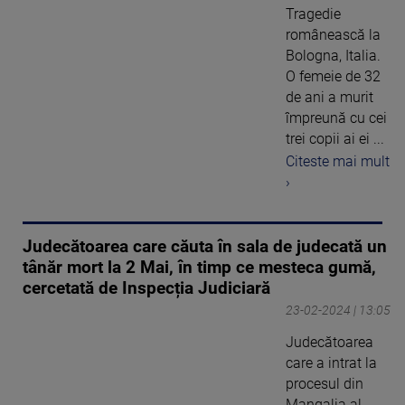
Tragedie
românească la
Bologna, Italia.
O femeie de 32
de ani a murit
împreună cu cei
trei copii ai ei ...
Citeste mai mult
›
Judecătoarea care căuta în sala de judecată un
tânăr mort la 2 Mai, în timp ce mesteca gumă,
cercetată de Inspecția Judiciară
23-02-2024 | 13:05
Judecătoarea
care a intrat la
procesul din
Mangalia al