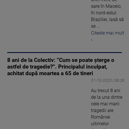
sare în Maceio,
în nord-estul
Braziliei, lasă să
se ...
Citeste mai mult
›
8 ani de la Colectiv: ”Cum se poate șterge o
astfel de tragedie?”. Principalul inculpat,
achitat după moartea a 65 de tineri
31-10-2023 | 08:28
Au trecut 8 ani
de la una dintre
cele mai marii
tragedii ale
României
ultimelor