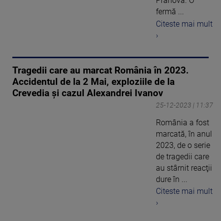
Prahova. O
fermă ...
Citeste mai mult
›
Tragedii care au marcat România în 2023.
Accidentul de la 2 Mai, exploziile de la
Crevedia și cazul Alexandrei Ivanov
25-12-2023 | 11:37
România a fost
marcată, în anul
2023, de o serie
de tragedii care
au stârnit reacţii
dure în ...
Citeste mai mult
›