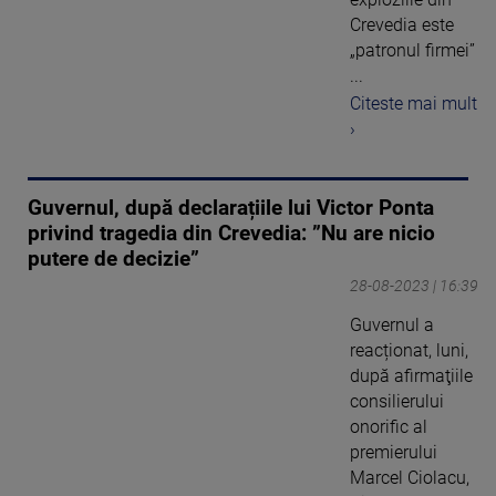
Crevedia este
„patronul firmei”
...
Citeste mai mult
›
Guvernul, după declarațiile lui Victor Ponta
privind tragedia din Crevedia: ”Nu are nicio
putere de decizie”
28-08-2023 | 16:39
Guvernul a
reacționat, luni,
după afirmaţiile
consilierului
onorific al
premierului
Marcel Ciolacu,