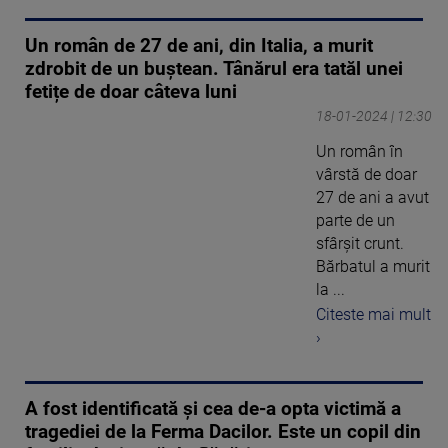
Un român de 27 de ani, din Italia, a murit
zdrobit de un buştean. Tânărul era tatăl unei
fetițe de doar câteva luni
18-01-2024 | 12:30
Un român în
vârstă de doar
27 de ani a avut
parte de un
sfârșit crunt.
Bărbatul a murit
la ...
Citeste mai mult
›
A fost identificată și cea de-a opta victimă a
tragediei de la Ferma Dacilor. Este un copil din