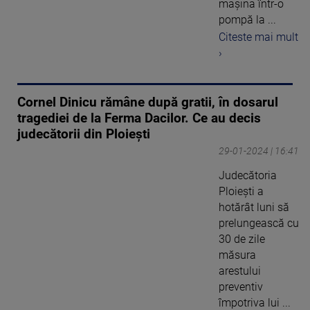
mașina într-o
pompă la ...
Citeste mai mult
›
Cornel Dinicu rămâne după gratii, în dosarul
tragediei de la Ferma Dacilor. Ce au decis
judecătorii din Ploiești
29-01-2024 | 16:41
Judecătoria
Ploiești a
hotărât luni să
prelungească cu
30 de zile
măsura
arestului
preventiv
împotriva lui ...