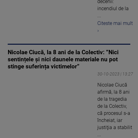
decenii:
incendiul de la
...
Citeste mai mult
›
Nicolae Ciucă, la 8 ani de la Colectiv: ”Nici
sentințele și nici daunele materiale nu pot
stinge suferința victimelor”
30-10-2023 | 13:27
Nicolae Ciucă
afirmă, la 8 ani
de la tragedia
de la Colectiv,
că procesul s-a
încheiat, iar
justiţia a stabilit
...