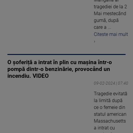
tragediei de la 2
Mai mestecând
gumă, după
care a ...
Citeste mai mult
›
O șoferiță a intrat în plin cu mașina într-o
pompă dintr-o benzinărie, provocând un
incendiu. VIDEO
09-02-2024 | 07:40
Tragedie evitată
la limită după
ce o femeie din
statul american
Massachusetts
a intrat cu