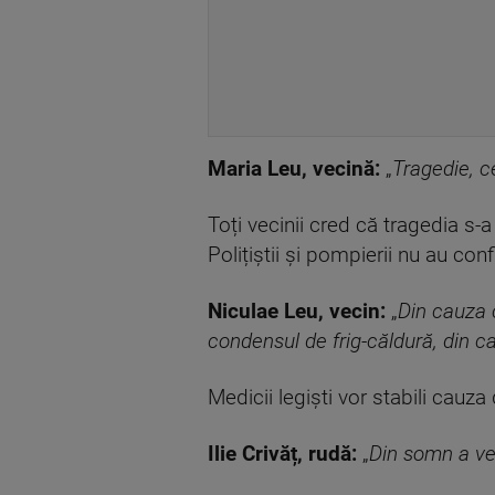
Maria Leu, vecină:
„
Tragedie, c
Toți vecinii cred că tragedia s-
Polițiștii și pompierii nu au c
Niculae Leu, vecin:
„
Din cauza c
condensul de frig-căldură, din c
Medicii legiști vor stabili cauza
Ilie Crivăț, rudă:
„
Din somn a ven