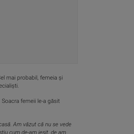
Cel mai probabil, femeia și
ialiști.
Soacra femeii le-a găsit
acasă. Am văzut că nu se vede
 știu cum de-am ieșit, de am