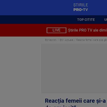
StirilePROTV
TOP CITITE
U
LIVE
Știrile PRO TV ale dimi
Stirileprotv
Știri Actuale
Reacția femeii care și-a gă
Reacția femeii care și-a