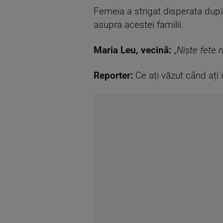
Femeia a strigat disperata după 
asupra acestei familii.
Maria Leu, vecină:
„
Niște fete 
Reporter:
Ce ați văzut când ați i