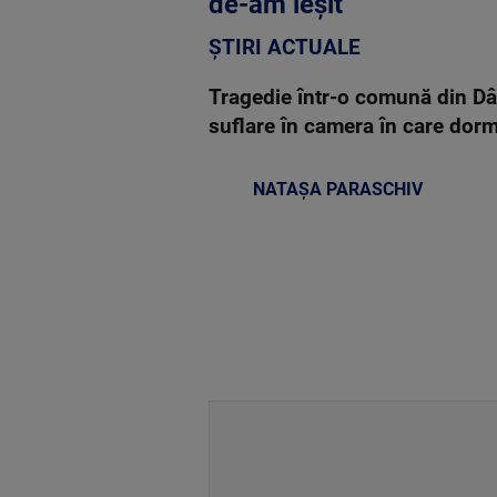
de-am ieșit”
ȘTIRI ACTUALE
Tragedie într-o comună din Dâm
suflare în camera în care do
NATAȘA PARASCHIV