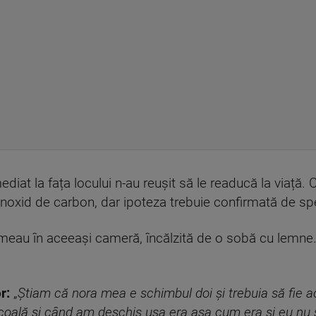
diat la fața locului n-au reușit să le readucă la viață. 
onoxid de carbon, dar ipoteza trebuie confirmată de spec
eau în aceeași cameră, încălzită de o sobă cu lemne. 
r:
„
Știam că nora mea e schimbul doi și trebuia să fie 
 școală și când am deschis ușa era așa cum era și eu nu