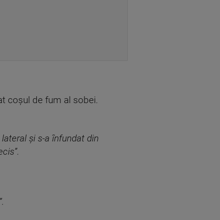
at coșul de fum al sobei.
lateral și s-a înfundat din
cis”.
”.