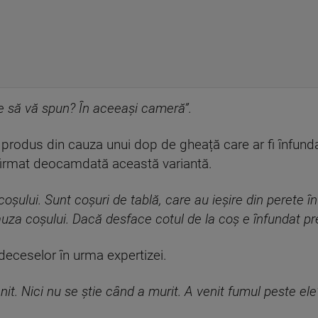
e să vă spun? În aceeași cameră”.
a produs din cauza unui dop de gheață care ar fi înfund
onfirmat deocamdată această variantă.
oșului. Sunt coșuri de tablă, care au ieșire din perete în 
auza coșului. Dacă desface cotul de la coș e înfundat pre
 deceselor în urma expertizei.
it. Nici nu se știe când a murit. A venit fumul peste ele