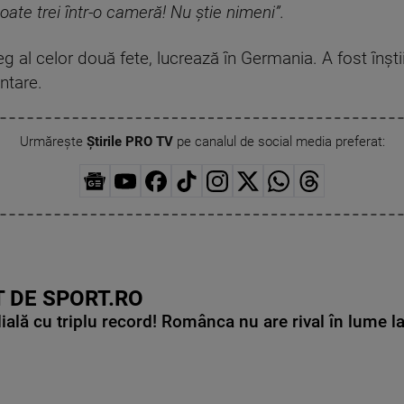
ate trei într-o cameră! Nu știe nimeni”.
reg al celor două fete, lucrează în Germania. A fost înșt
ntare.
Urmărește
Știrile PRO TV
pe canalul de social media preferat:
 DE SPORT.RO
lă cu triplu record! Românca nu are rival în lume l