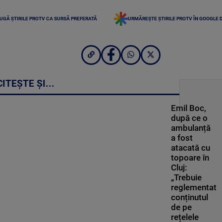
UGĂ ȘTIRILE PROTV CA SURSĂ PREFERATĂ
URMĂREȘTE ȘTIRILE PROTV ÎN GOOGLE 
CITEȘTE ȘI...
Emil Boc,
după ce o
ambulanță
a fost
atacată cu
topoare în
Cluj:
„Trebuie
reglementat
conținutul
de pe
rețelele