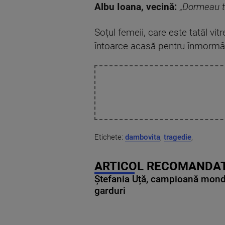
Albu Ioana, vecină:
„
Dormeau to
Soțul femeii, care este tatăl vit
întoarce acasă pentru înmormâ
Etichete:
dambovita
,
tragedie
,
ARTICOL RECOMANDAT
Ștefania Uță, campioană mondia
garduri