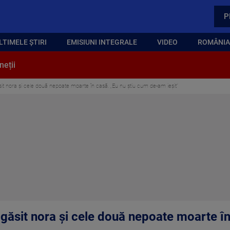
P
LTIMELE ȘTIRI
EMISIUNI INTEGRALE
VIDEO
ROMÂNIA,
neții
sit nora și cele două nepoate moarte în casă. „Eu nu știu cum de-am ieșit”
 găsit nora și cele două nepoate moarte î