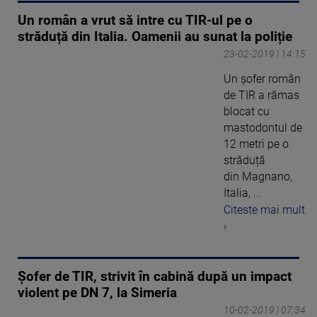
Un român a vrut să intre cu TIR-ul pe o
străduță din Italia. Oamenii au sunat la poliție
23-02-2019 | 14:15
Un șofer român
de TIR a rămas
blocat cu
mastodontul de
12 metri pe o
străduță
din Magnano,
Italia, ...
Citeste mai mult
›
Șofer de TIR, strivit în cabină după un impact
violent pe DN 7, la Simeria
10-02-2019 | 07:34