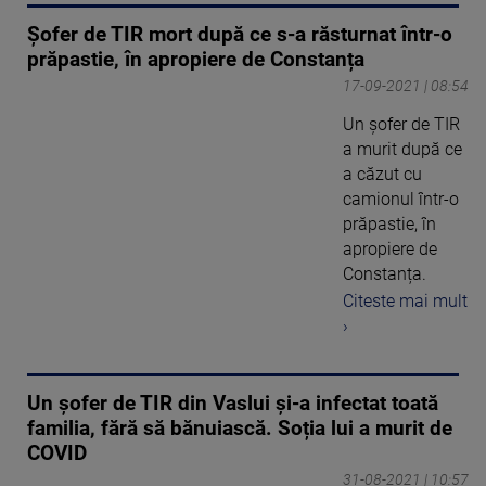
Șofer de TIR mort după ce s-a răsturnat într-o
prăpastie, în apropiere de Constanța
17-09-2021 | 08:54
Un șofer de TIR
a murit după ce
a căzut cu
camionul într-o
prăpastie, în
apropiere de
Constanța.
Citeste mai mult
›
Un șofer de TIR din Vaslui și-a infectat toată
familia, fără să bănuiască. Soția lui a murit de
COVID
31-08-2021 | 10:57