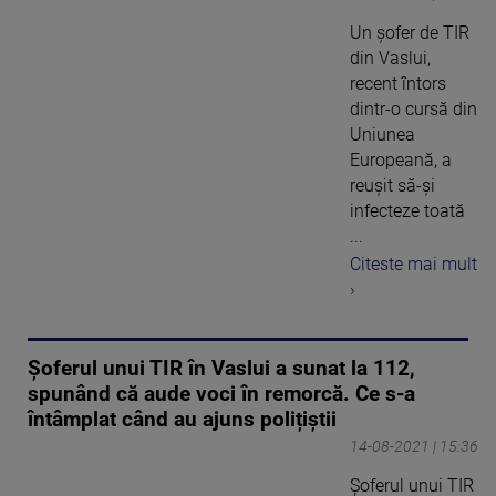
Un șofer de TIR
din Vaslui,
recent întors
dintr-o cursă din
Uniunea
Europeană, a
reușit să-și
infecteze toată
...
Citeste mai mult
›
Șoferul unui TIR în Vaslui a sunat la 112,
spunând că aude voci în remorcă. Ce s-a
întâmplat când au ajuns polițiștii
14-08-2021 | 15:36
Șoferul unui TIR