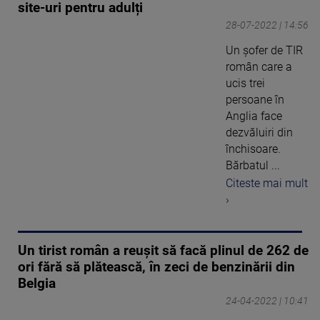
site-uri pentru adulți
28-07-2022 | 14:56
Un șofer de TIR
român care a
ucis trei
persoane în
Anglia face
dezvăluiri din
închisoare.
Bărbatul ...
Citeste mai mult
›
Un tirist român a reușit să facă plinul de 262 de
ori fără să plătească, în zeci de benzinării din
Belgia
24-04-2022 | 10:41