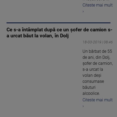
Citeste mai mult
›
Ce s-a întâmplat după ce un șofer de camion s-
a urcat băut la volan, în Dolj
18-03-2019 | 08:46
Un bărbat de 55
de ani, din Dolj,
şofer de camion,
s-a urcat la
volan deşi
consumase
băuturi
alcoolice.
Citeste mai mult
›