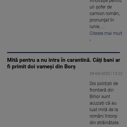
vinovăţie pentru
un şofer de
camion român,
pronunţat în
iunie, ...
Citeste mai mult
›
Mită pentru a nu intra în carantină. Câți bani ar
fi primit doi vameși din Borș
29-04-2020 | 13:22
Doi polițiști de
frontieră din
Bihor sunt
acuzați că au
luat mită de la
români întorși
din străinătate.