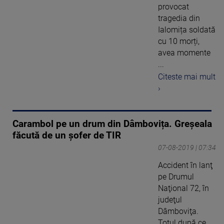
provocat
tragedia din
Ialomița soldată
cu 10 morți,
avea momente
...
Citeste mai mult
›
Carambol pe un drum din Dâmbovița. Greșeala
făcută de un șofer de TIR
07-08-2019 | 07:34
Accident în lanţ
pe Drumul
Naţional 72, în
judeţul
Dâmboviţa.
Totul după ce