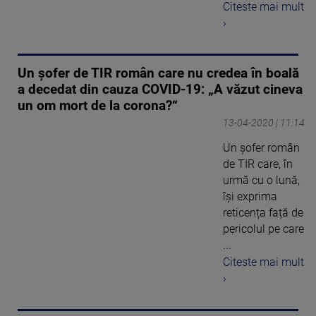
Citeste mai mult
›
Un șofer de TIR român care nu credea în boală
a decedat din cauza COVID-19: „A văzut cineva
un om mort de la corona?“
13-04-2020 | 11:14
Un şofer român
de TIR care, în
urmă cu o lună,
își exprima
reticența față de
pericolul pe care
...
Citeste mai mult
›