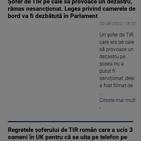
Șofer de TIR pe cale să provoace un dezastru,
rămas nesancționat. Legea privind camerele de
bord va fi dezbătută în Parlament
30-08-2022 | 18:32
Un șofer de TIR
care era pe cale
să provoace un
dezastru pe
șosea nu a
putut fi
sancționat, deşi
a fost filmat de
...
Citeste mai mult
›
Regretele șoferului de TIR român care a ucis 3
oameni în UK pentru că se uita pe telefon pe