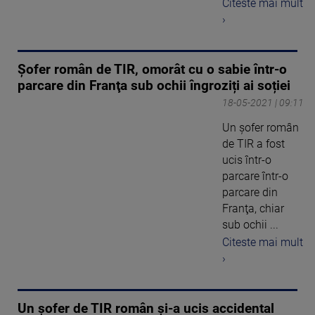
Citeste mai mult
›
Şofer român de TIR, omorât cu o sabie într-o
parcare din Franţa sub ochii îngroziți ai soției
18-05-2021 | 09:11
Un şofer român
de TIR a fost
ucis într-o
parcare într-o
parcare din
Franţa, chiar
sub ochii ...
Citeste mai mult
›
Un șofer de TIR român și-a ucis accidental