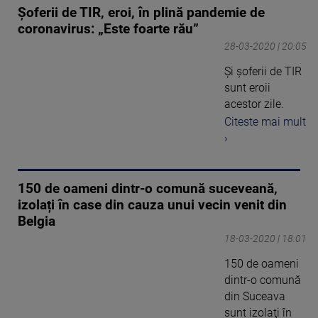
Șoferii de TIR, eroi, în plină pandemie de
coronavirus: „Este foarte rău”
28-03-2020 | 20:05
Și șoferii de TIR
sunt eroii
acestor zile.
Citeste mai mult
›
150 de oameni dintr-o comună suceveană,
izolați în case din cauza unui vecin venit din
Belgia
18-03-2020 | 18:01
150 de oameni
dintr-o comună
din Suceava
sunt izolaţi în