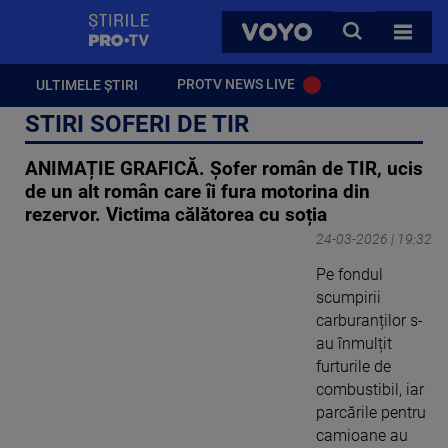
StirilePROTV
CAUTA
VOYO
TOATE 
PROTV NEWS LIVE
ULTIMELE ȘTIRI
STIRI SOFERI DE TIR
ANIMAȚIE GRAFICĂ. Șofer român de TIR, ucis
de un alt român care îi fura motorina din
rezervor. Victima călătorea cu soția
24-03-2026 | 19:32
Pe fondul
scumpirii
carburanților s-
au înmulțit
furturile de
combustibil, iar
parcările pentru
camioane au