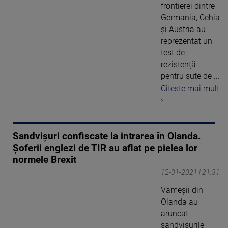
frontierei dintre
Germania, Cehia
și Austria au
reprezentat un
test de
rezistență
pentru sute de ...
Citeste mai mult
›
Sandvișuri confiscate la intrarea în Olanda.
Șoferii englezi de TIR au aflat pe pielea lor
normele Brexit
12-01-2021 | 21:31
Vameșii din
Olanda au
aruncat
sandvișurile