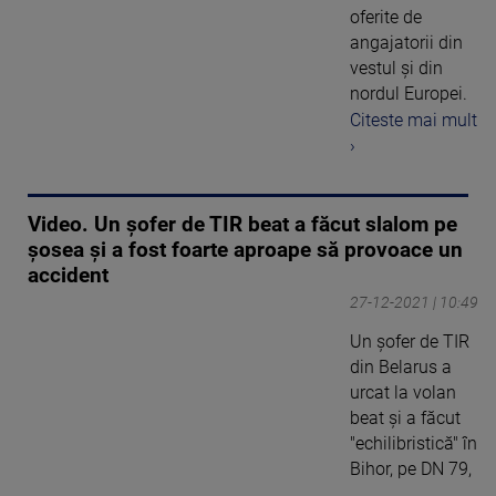
oferite de
angajatorii din
vestul și din
nordul Europei.
Citeste mai mult
›
Video. Un șofer de TIR beat a făcut slalom pe
șosea și a fost foarte aproape să provoace un
accident
27-12-2021 | 10:49
Un şofer de TIR
din Belarus a
urcat la volan
beat şi a făcut
"echilibristică" în
Bihor, pe DN 79,
...