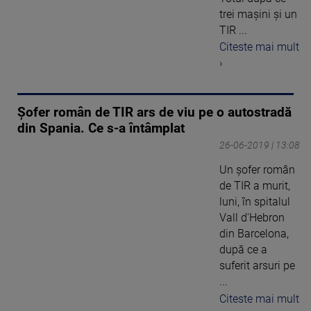
trei maşini şi un
TIR ...
Citeste mai mult
›
Șofer român de TIR ars de viu pe o autostradă
din Spania. Ce s-a întâmplat
26-06-2019 | 13:08
Un șofer român
de TIR a murit,
luni, în spitalul
Vall d'Hebron
din Barcelona,
după ce a
suferit arsuri pe
...
Citeste mai mult