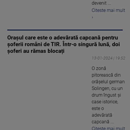
devenit ...
Citeste mai mult
›
Orașul care este o adevărată capcană pentru
șoferii români de TIR. Într-o singură lună, doi
șoferi au rămas blocați
13-01-2024 | 19:52
O zonă
pitorească din
orășelul german
Solingen, cu un
drum îngust și
case istorice,
este o
adevărată
capcană ...
Citeste mai mult