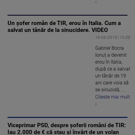
›
Un șofer român de TIR, erou în Italia. Cum a
salvat un tânăr de la sinucidere. VIDEO
16-06-2019 | 15:39
Gabriel Bocra
Ionuț a devenit
erou în Italia,
după ce a salvat
un tânăr de 19
ani care voia să
se sinucidă, ...
Citeste mai mult
›
Viceprimar PSD, despre șoferii români de TIR:
Iau 2.000 de € că stau și învârt de un volan