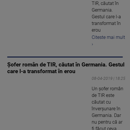
TIR, căutat în
Germania.
Gestul care l-a
transformat în
erou
Citeste mai mult
›
Șofer român de TIR, căutat în Germania. Gestul
care l-a transformat în erou
08-04-2019 | 18:25
Un şofer român
de TIR este
căutat cu
înverşunare în
Germania. Dar
nu pentru că ar
fi făcut ceva ...