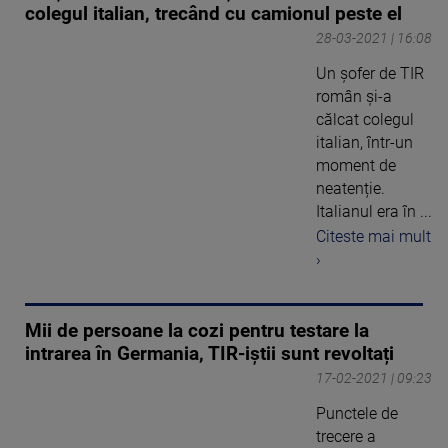
colegul italian, trecând cu camionul peste el
28-03-2021 | 16:08
Un șofer de TIR
român și-a
călcat colegul
italian, într-un
moment de
neatenție.
Italianul era în ...
Citeste mai mult
›
Mii de persoane la cozi pentru testare la
intrarea în Germania, TIR-iștii sunt revoltați
17-02-2021 | 09:23
Punctele de
trecere a