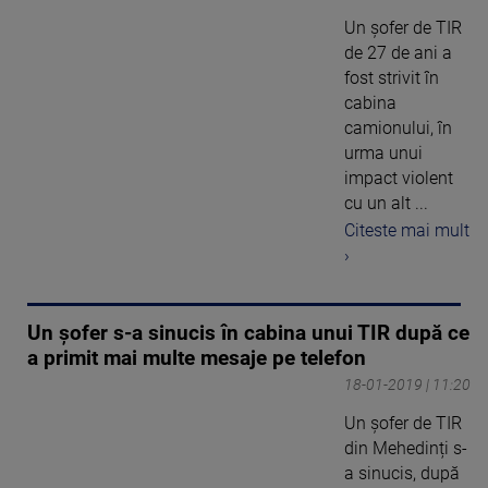
Un şofer de TIR
de 27 de ani a
fost strivit în
cabina
camionului, în
urma unui
impact violent
cu un alt ...
Citeste mai mult
›
Un șofer s-a sinucis în cabina unui TIR după ce
a primit mai multe mesaje pe telefon
18-01-2019 | 11:20
Un șofer de TIR
din Mehedinți s-
a sinucis, după