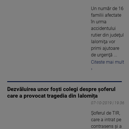
Un număr de 16
familii afectate
în urma
accidentului
rutier din judeţul
Ialomiţa vor
primi ajutoare
de urgenţă ...
Citeste mai mult
›
Dezvăluirea unor foști colegi despre șoferul
care a provocat tragedia din Ialomița
07-10-2019 | 19:36
Șoferul de TIR,
care a intrat pe
contrasens și a