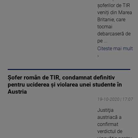
șoferilor de TIR
veniți din Marea
Britanie, care
tocmai
debarcaseră de
pe ...
Citeste mai mult
›
Șofer român de TIR, condamnat definitiv
pentru uciderea și violarea unei studente în
Austria
19-10-2020 | 17:07
Justiţia
austriacă a
confirmat
verdictul de