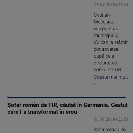
21-05-2019 | 21:59
Cristian
Merişanu,
viceprimarul
municipiului
Vulcan, a stârnit
controverse
după ce a
declarat că
şoferii de TIR ...
Citeste mai mult
›
Șofer român de TIR, căutat în Germania. Gestul
care l-a transformat în erou
08-04-2019 | 22:25
Șofer român de