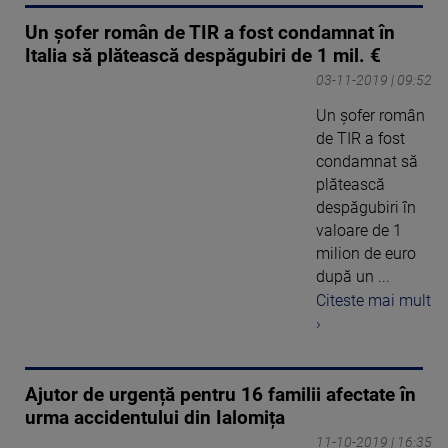
Un șofer român de TIR a fost condamnat în
Italia să plătească despăgubiri de 1 mil. €
03-11-2019 | 09:52
Un șofer român
de TIR a fost
condamnat să
plătească
despăgubiri în
valoare de 1
milion de euro
după un ...
Citeste mai mult
›
Ajutor de urgență pentru 16 familii afectate în
urma accidentului din Ialomița
11-10-2019 | 16:35