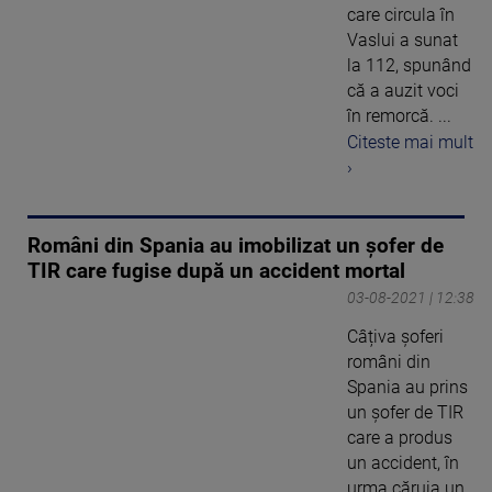
care circula în
Vaslui a sunat
la 112, spunând
că a auzit voci
în remorcă. ...
Citeste mai mult
›
Români din Spania au imobilizat un șofer de
TIR care fugise după un accident mortal
03-08-2021 | 12:38
Câțiva șoferi
români din
Spania au prins
un șofer de TIR
care a produs
un accident, în
urma căruia un