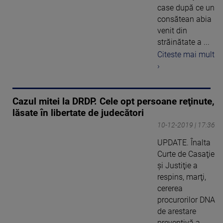
case după ce un
consătean abia
venit din
străinătate a ...
Citeste mai mult
›
Cazul mitei la DRDP. Cele opt persoane reţinute,
lăsate în libertate de judecători
10-12-2019 | 17:36
UPDATE. Înalta
Curte de Casaţie
şi Justiţie a
respins, marţi,
cererea
procurorilor DNA
de arestare
preventivă a ...