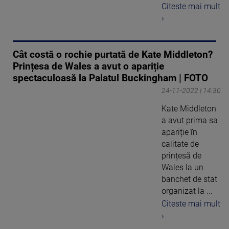
Citeste mai mult
›
Cât costă o rochie purtată de Kate Middleton?
Prințesa de Wales a avut o apariție
spectaculoasă la Palatul Buckingham | FOTO
24-11-2022 | 14:30
Kate Middleton
a avut prima sa
apariție în
calitate de
prințesă de
Wales la un
banchet de stat
organizat la ...
Citeste mai mult
›