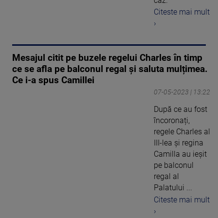
caz.
Citeste mai mult
›
Mesajul citit pe buzele regelui Charles în timp
ce se afla pe balconul regal și saluta mulțimea.
Ce i-a spus Camillei
07-05-2023 | 13:22
După ce au fost
încoronați,
regele Charles al
III-lea și regina
Camilla au ieșit
pe balconul
regal al
Palatului ...
Citeste mai mult
›