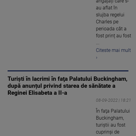
angajați care s-
au aflat în
slujba regelui
Charles pe
perioada cât a
fost prinț au fost
...
Citeste mai mult
›
Turişti în lacrimi în faţa Palatului Buckingham,
după anunțul privind starea de sănătate a
Reginei Elisabeta a II-a
08-09-2022 | 18:21
În faţa Palatului
Buckingham,
turiştii au fost
cuprinşi de