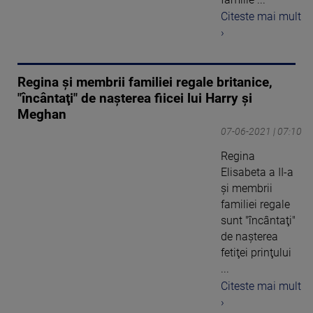
Citeste mai mult
›
Regina şi membrii familiei regale britanice,
"încântaţi" de naşterea fiicei lui Harry şi
Meghan
07-06-2021 | 07:10
Regina
Elisabeta a II-a
şi membrii
familiei regale
sunt "încântaţi"
de naşterea
fetiţei prinţului
...
Citeste mai mult
›