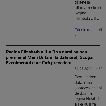
tristeţe la
aflarea veştii că
Regina
Elisabeta a II-a
...
Citeste mai mult
›
Regina Elizabeth a II-a îl va numi pe noul
premier al Marii Britanii la Balmoral, Scoţia.
Evenimentul este fără precedent
31-08-2022 | 14:12
Pentru prima
dată în cei
şaptezeci de ani
de domnie,
regina Elizabeth
a II-a nu îl va