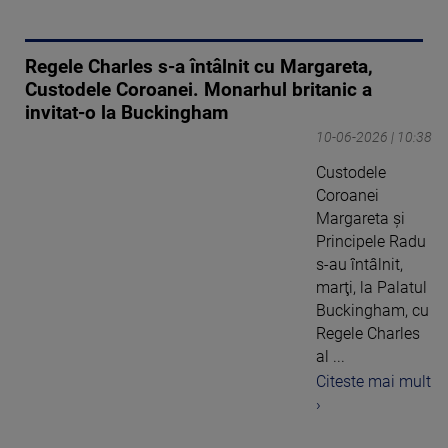
Regele Charles s-a întâlnit cu Margareta,
Custodele Coroanei. Monarhul britanic a
invitat-o la Buckingham
10-06-2026 | 10:38
Custodele
Coroanei
Margareta şi
Principele Radu
s-au întâlnit,
marţi, la Palatul
Buckingham, cu
Regele Charles
al ...
Citeste mai mult
›