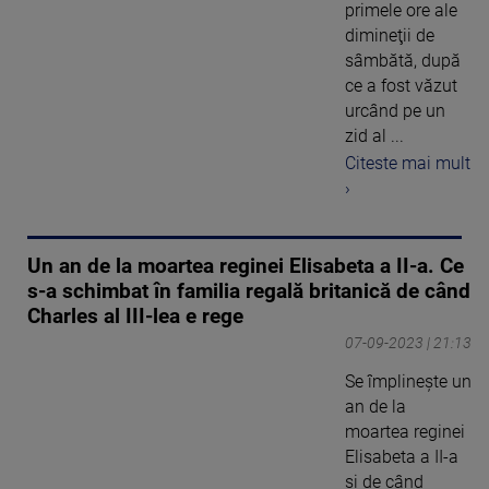
primele ore ale
dimineţii de
sâmbătă, după
ce a fost văzut
urcând pe un
zid al ...
Citeste mai mult
›
Un an de la moartea reginei Elisabeta a II-a. Ce
s-a schimbat în familia regală britanică de când
Charles al III-lea e rege
07-09-2023 | 21:13
Se împlinește un
an de la
moartea reginei
Elisabeta a II-a
și de când