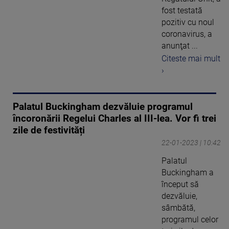
fost testată
pozitiv cu noul
coronavirus, a
anunţat ...
Citeste mai mult
›
Palatul Buckingham dezvăluie programul
încoronării Regelui Charles al III-lea. Vor fi trei
zile de festivități
22-01-2023 | 10:42
Palatul
Buckingham a
început să
dezvăluie,
sâmbătă,
programul celor