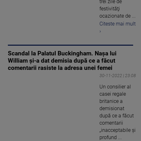
trei zile de
festivităţi
ocazionate de ...
Citeste mai mult
›
Scandal la Palatul Buckingham. Naşa lui
William și-a dat demisia după ce a făcut
comentarii rasiste la adresa unei femei
30-11-2022 | 23:08
Un consilier al
casei regale
britanice a
demisionat
după ce a făcut
comentarii
„inacceptabile şi
profund ...