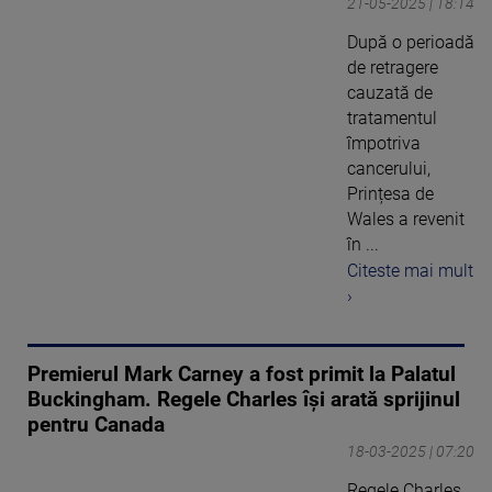
21-05-2025 | 18:14
După o perioadă
de retragere
cauzată de
tratamentul
împotriva
cancerului,
Prințesa de
Wales a revenit
în ...
Citeste mai mult
›
Premierul Mark Carney a fost primit la Palatul
Buckingham. Regele Charles își arată sprijinul
pentru Canada
18-03-2025 | 07:20
Regele Charles