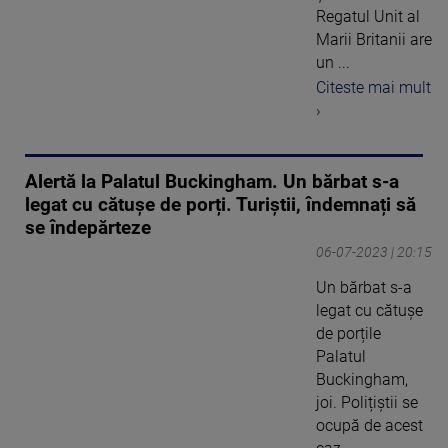
Regatul Unit al
Marii Britanii are
un ...
Citeste mai mult
›
Alertă la Palatul Buckingham. Un bărbat s-a
legat cu cătușe de porți. Turiștii, îndemnați să
se îndepărteze
06-07-2023 | 20:15
Un bărbat s-a
legat cu cătușe
de porțile
Palatul
Buckingham,
joi. Polițiștii se
ocupă de acest