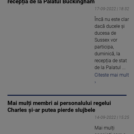
recepția de la Palatul Buckingham
17-09-2022 | 18:32
Încă nu este clar
dacă ducele și
ducesa de
Sussex vor
participa,
duminică, la
recepția de stat
de la Palatul ...
Citeste mai mult
›
Mai mulți membri ai personalului regelui
Charles şi-ar putea pierde slujbele
14-09-2022 | 15:25
Mai mulți