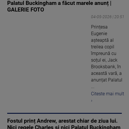
Palatul Buckingham a făcut marele anunț |
GALERIE FOTO
04-05-2026 | 20:51
Prințesa
Eugenie
așteaptă al
treilea copil
împreună cu
soțul ei, Jack
Brooksbank, în
această vară, a
anunțat Palatul
...
Citeste mai mult
›
Fostul prinț Andrew, arestat chiar de ziua lui.
Nici regele Charles și nici Palatul Buckingham