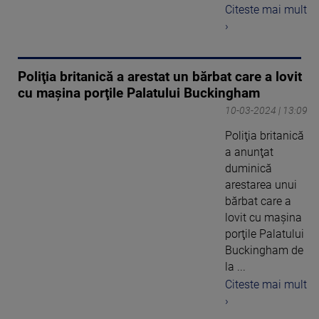
Citeste mai mult
›
Poliţia britanică a arestat un bărbat care a lovit
cu maşina porţile Palatului Buckingham
10-03-2024 | 13:09
Poliţia britanică
a anunţat
duminică
arestarea unui
bărbat care a
lovit cu maşina
porţile Palatului
Buckingham de
la ...
Citeste mai mult
›