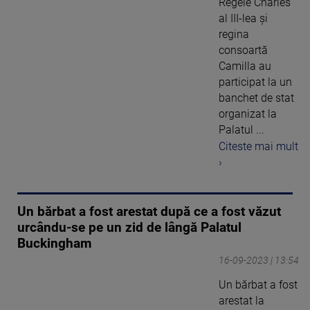
Regele Charles
al III-lea și
regina
consoartă
Camilla au
participat la un
banchet de stat
organizat la
Palatul ...
Citeste mai mult
›
Un bărbat a fost arestat după ce a fost văzut
urcându-se pe un zid de lângă Palatul
Buckingham
16-09-2023 | 13:54
Un bărbat a fost
arestat la