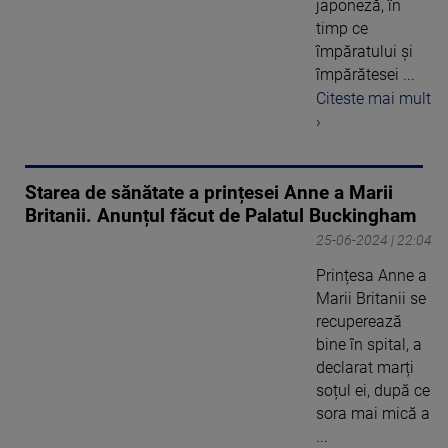
japoneză, în
timp ce
împăratului și
împărătesei ...
Citeste mai mult
›
Starea de sănătate a prințesei Anne a Marii
Britanii. Anunțul făcut de Palatul Buckingham
25-06-2024 | 22:04
Prințesa Anne a
Marii Britanii se
recuperează
bine în spital, a
declarat marți
soțul ei, după ce
sora mai mică a
...