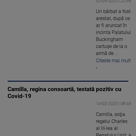
02-05-2023 | 22:56
Un bărbat a fost
arestat, după ce
ar fi aruncat în
incinta Palatului
Buckingham
cartușe de la o
armă de ...
Citeste mai mult
›
Camilla, regina consoartă, testată pozitiv cu
Covid-19
14-02-2023 | 08:49
Camilla, soţia
regelui Charles
al III-lea al
Regatului Unit, a