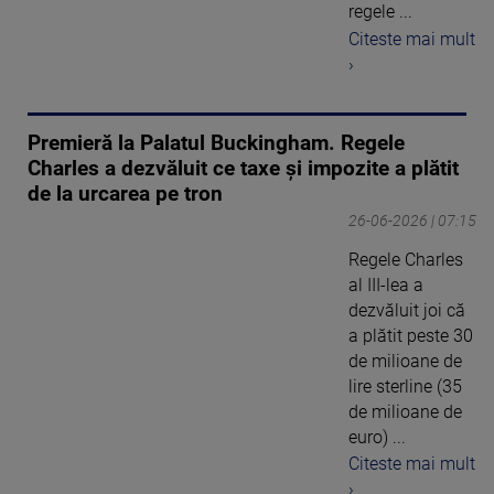
regele ...
Citeste mai mult
›
Premieră la Palatul Buckingham. Regele
Charles a dezvăluit ce taxe și impozite a plătit
de la urcarea pe tron
26-06-2026 | 07:15
Regele Charles
al III-lea a
dezvăluit joi că
a plătit peste 30
de milioane de
lire sterline (35
de milioane de
euro) ...
Citeste mai mult
›