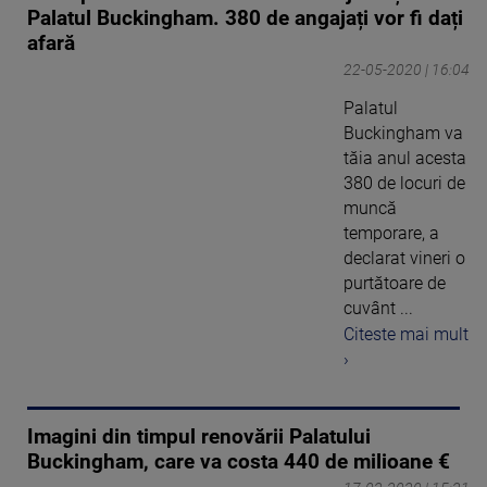
Palatul Buckingham. 380 de angajați vor fi dați
afară
22-05-2020 | 16:04
Palatul
Buckingham va
tăia anul acesta
380 de locuri de
muncă
temporare, a
declarat vineri o
purtătoare de
cuvânt ...
Citeste mai mult
›
Imagini din timpul renovării Palatului
Buckingham, care va costa 440 de milioane €