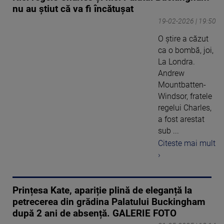
nu au știut că va fi încătușat
19-02-2026 | 19:50
O știre a căzut
ca o bombă, joi,
La Londra.
Andrew
Mountbatten-
Windsor, fratele
regelui Charles,
a fost arestat
sub ...
Citeste mai mult
›
Prințesa Kate, apariție plină de eleganță la
petrecerea din grădina Palatului Buckingham
după 2 ani de absență. GALERIE FOTO