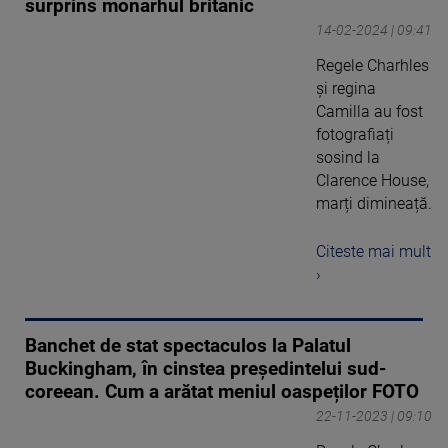
surprins monarhul britanic
14-02-2024 | 09:41
Regele Charhles
și regina
Camilla au fost
fotografiați
sosind la
Clarence House,
marți dimineață.
Citeste mai mult
›
Banchet de stat spectaculos la Palatul
Buckingham, în cinstea preşedintelui sud-
coreean. Cum a arătat meniul oaspeților FOTO
22-11-2023 | 09:10