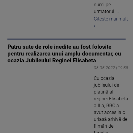
numi pe
următorul ...
Citeste mai mult
›
Patru sute de role inedite au fost folosite
pentru realizarea unui amplu documentar, cu
ocazia Jubileului Reginei Elisabeta
08-05-2022 | 19:38
Cu ocazia
jubileului de
platină al
reginei Elisabeta
a II-a, BBC a
avut acces la o
uriașă arhivă de
filmări de
familie ...