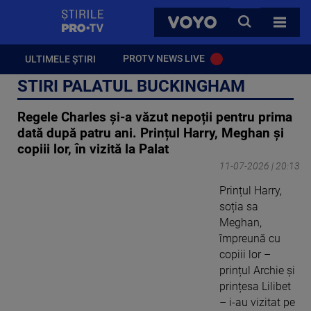
StirilePROTV
CAUTA
VOYO
TOATE 
PROTV NEWS LIVE
ULTIMELE ȘTIRI
STIRI PALATUL BUCKINGHAM
Regele Charles și-a văzut nepoții pentru prima
dată după patru ani. Prințul Harry, Meghan și
copiii lor, în vizită la Palat
11-07-2026 | 20:13
Prințul Harry,
soția sa
Meghan,
împreună cu
copiii lor –
prințul Archie și
prințesa Lilibet
– i-au vizitat pe