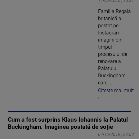
17-02-2020 | 15:21
Familia Regală
britanică a
postat pe
Instagram
imagini din
timpul
procesului de
renovare a
Palatului
Buckingham,
care ...
Citeste mai mult
›
Cum a fost surprins Klaus Iohannis la Palatul
Buckingham. Imaginea postată de soție
04-12-2019 | 22:02