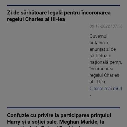
Zi de sărbătoare legală pentru încoronarea
regelui Charles al III-lea
06-11-2022 | 07:13
Guvernul
britanic a
anunţat zi de
sărbătoare
naţională pentru
încoronarea
regelui Charles
al III-lea.
Citeste mai mult
›
Confuzie cu privire la participarea prințului
Harry și a soției sale, Meghan Markle, la