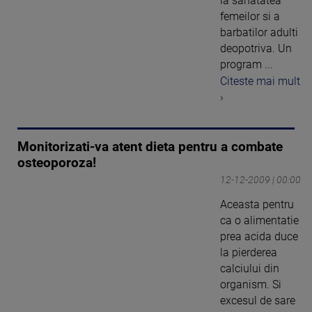
la sanatatea
femeilor si a
barbatilor adulti
deopotriva. Un
program ...
Citeste mai mult
›
Monitorizati-va atent dieta pentru a combate
osteoporoza!
12-12-2009 | 00:00
Aceasta pentru
ca o alimentatie
prea acida duce
la pierderea
calciului din
organism. Si
excesul de sare