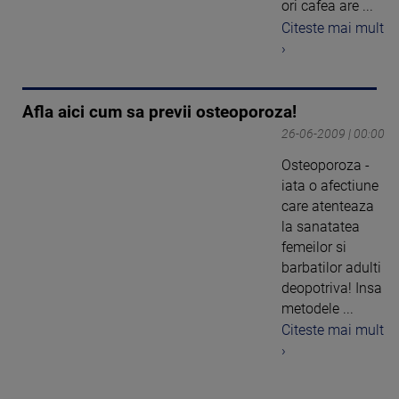
ori cafea are ...
Citeste mai mult
›
Afla aici cum sa previi osteoporoza!
26-06-2009 | 00:00
Osteoporoza -
iata o afectiune
care atenteaza
la sanatatea
femeilor si
barbatilor adulti
deopotriva! Insa
metodele ...
Citeste mai mult
›