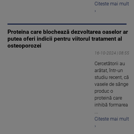
Citeste mai mult
›
Proteina care blochează dezvoltarea oaselor ar
putea oferi indicii pentru viitorul tratament al
osteoporozei
16-10-2024 | 08:55
Cercetătorii au
arătat, într-un
studiu recent, că
vasele de sânge
produc o
proteină care
inhibă formarea
...
Citeste mai mult
›