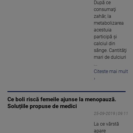
După ce
consumaţi
zahăr, la
metabolizarea
acestuia
participă şi
calciul din
sânge. Cantităţi
mari de dulciuri
...
Citeste mai mult
›
Ce boli riscă femeile ajunse la menopauză.
Soluțiile propuse de medici
25-09-2019 | 09:11
La ce vârstă
apare