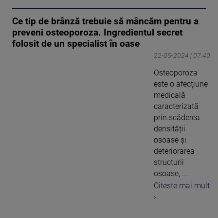
Ce tip de brânză trebuie să mâncăm pentru a
preveni osteoporoza. Ingredientul secret
folosit de un specialist în oase
22-05-2024 | 07:40
Osteoporoza
este o afecțiune
medicală
caracterizată
prin scăderea
densității
osoase și
deteriorarea
structurii
osoase, ...
Citeste mai mult
›