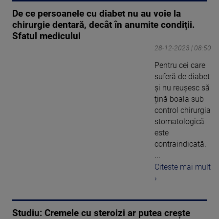
De ce persoanele cu diabet nu au voie la
chirurgie dentară, decât în anumite condiții.
Sfatul medicului
28-12-2023 | 08:50
Pentru cei care
suferă de diabet
și nu reușesc să
țină boala sub
control chirurgia
stomatologică
este
contraindicată.
...
Citeste mai mult
›
Studiu: Cremele cu steroizi ar putea crește