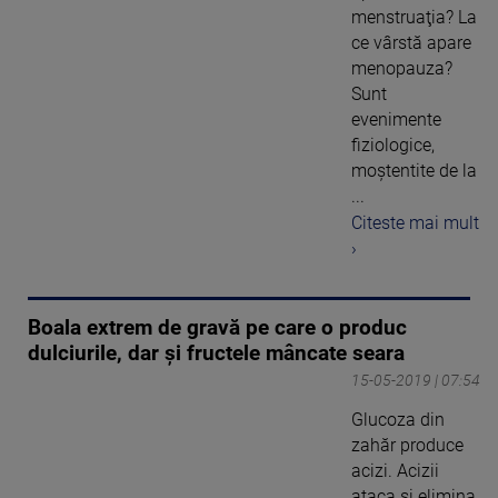
menstruaţia? La
ce vârstă apare
menopauza?
Sunt
evenimente
fiziologice,
moștentite de la
...
Citeste mai mult
›
Boala extrem de gravă pe care o produc
dulciurile, dar şi fructele mâncate seara
15-05-2019 | 07:54
Glucoza din
zahăr produce
acizi. Acizii
ataca şi elimina