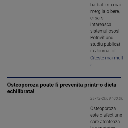
barbatii nu mai
merg la o bere,
ci sa-si
intareasca
sistemul osos!
Potrivit unui
studiu publicat
in Journal of ...
Citeste mai mult
›
Osteoporoza poate fi prevenita printr-o dieta
echilibrata!
21-12-2009 | 00:00
Osteoporoza
este o afectiune
care atenteaza