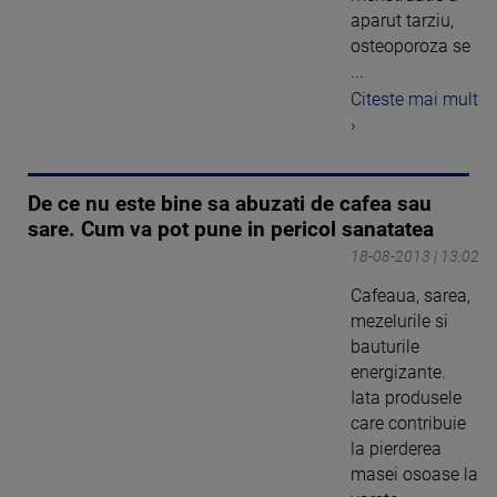
aparut tarziu,
osteoporoza se
...
Citeste mai mult
›
De ce nu este bine sa abuzati de cafea sau
sare. Cum va pot pune in pericol sanatatea
18-08-2013 | 13:02
Cafeaua, sarea,
mezelurile si
bauturile
energizante.
Iata produsele
care contribuie
la pierderea
masei osoase la