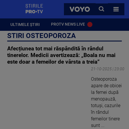
StirilePROTV
CAUTA
VOYO
TOATE 
PROTV NEWS LIVE
ULTIMELE ȘTIRI
STIRI OSTEOPOROZA
Afecțiunea tot mai răspândită în rândul
tinerelor. Medicii avertizează: „Boala nu mai
este doar a femeilor de vârsta a treia”
21-10-2025 | 23:00
Osteoporoza
apare de obicei
la femei după
menopauză,
totuși, cazurile
în rândul
femeilor tinere
sunt ...