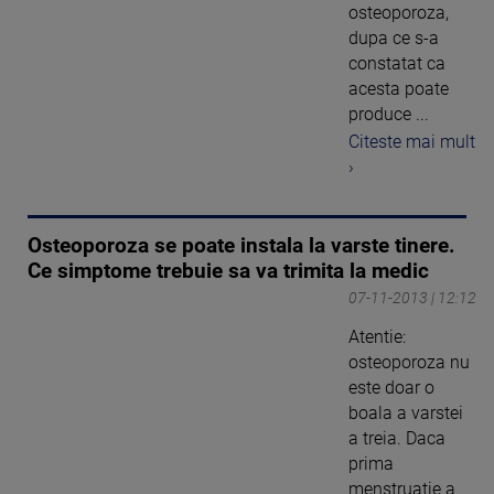
osteoporoza,
dupa ce s-a
constatat ca
acesta poate
produce ...
Citeste mai mult
›
Osteoporoza se poate instala la varste tinere.
Ce simptome trebuie sa va trimita la medic
07-11-2013 | 12:12
Atentie:
osteoporoza nu
este doar o
boala a varstei
a treia. Daca
prima
menstruatie a