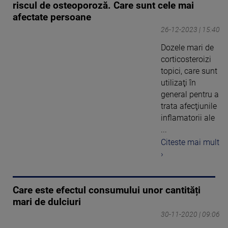
riscul de osteoporoză. Care sunt cele mai
afectate persoane
26-12-2023 | 15:40
Dozele mari de
corticosteroizi
topici, care sunt
utilizaţi în
general pentru a
trata afecţiunile
inflamatorii ale
...
Citeste mai mult
›
Care este efectul consumului unor cantități
mari de dulciuri
30-11-2020 | 09:06