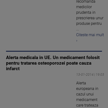
recomanda
medicilor
prudenta in
prescrierea unur
produse pentru
...
Citeste mai mult
›
Alerta medicala in UE. Un medicament folosit
pentru tratarea osteoporozei poate cauza
infarct
13-01-2014 | 19:03
Alerta
europeana in
cazul unui
medicament
care trateaza