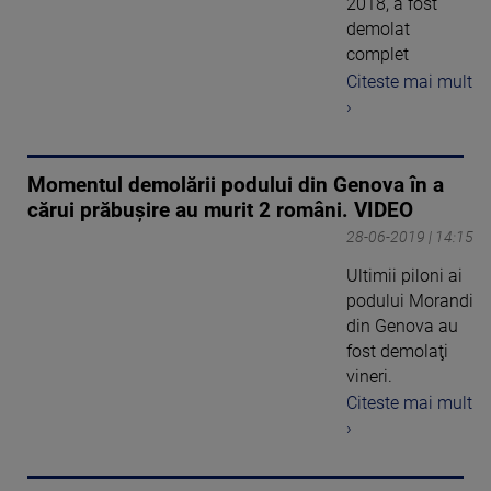
2018, a fost
demolat
complet
Citeste mai mult
›
Momentul demolării podului din Genova în a
cărui prăbuşire au murit 2 români. VIDEO
28-06-2019 | 14:15
Ultimii piloni ai
podului Morandi
din Genova au
fost demolaţi
vineri.
Citeste mai mult
›