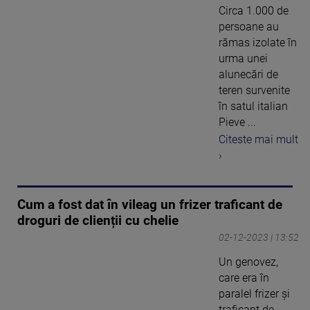
Circa 1.000 de
persoane au
rămas izolate în
urma unei
alunecări de
teren survenite
în satul italian
Pieve ...
Citeste mai mult
›
Cum a fost dat în vileag un frizer traficant de
droguri de clienții cu chelie
02-12-2023 | 13:52
Un genovez,
care era în
paralel frizer și
traficant de