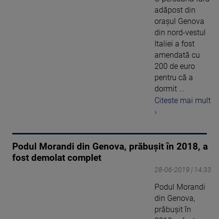
adăpost din
oraşul Genova
din nord-vestul
Italiei a fost
amendată cu
200 de euro
pentru că a
dormit ...
Citeste mai mult
›
Podul Morandi din Genova, prăbuşit în 2018, a
fost demolat complet
28-06-2019 | 14:33
Podul Morandi
din Genova,
prăbuşit în