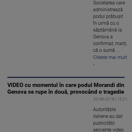
Societatea care
administrează
podul prăbușit
în urmă cu o
săptămână la
Genova a
confirmat, marți,
că o sumă ...
Citeste mai mult
›
VIDEO cu momentul în care podul Morandi din
Genova se rupe în două, provocând o tragedie
20-08-2018 | 15:21
Autoritățile
italiene au dat
publicității
secvențe video