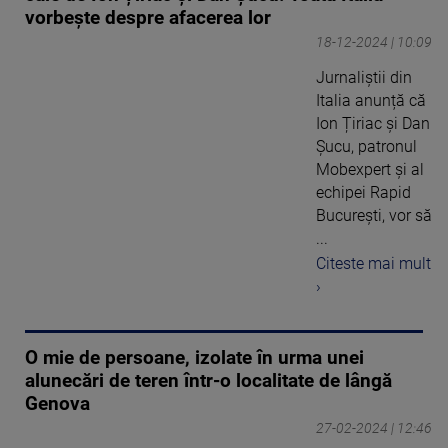
vorbește despre afacerea lor
18-12-2024 | 10:09
Jurnaliștii din
Italia anunță că
Ion Țiriac și Dan
Șucu, patronul
Mobexpert și al
echipei Rapid
București, vor să
...
Citeste mai mult
›
O mie de persoane, izolate în urma unei
alunecări de teren într-o localitate de lângă
Genova
27-02-2024 | 12:46