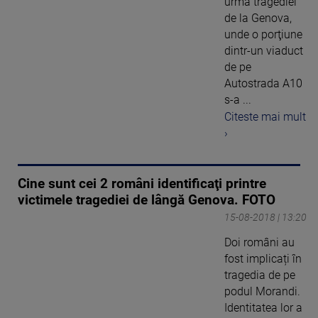
urma tragediei
de la Genova,
unde o porţiune
dintr-un viaduct
de pe
Autostrada A10
s-a ...
Citeste mai mult
›
Cine sunt cei 2 români identificaţi printre
victimele tragediei de lângă Genova. FOTO
15-08-2018 | 13:20
Doi români au
fost implicați în
tragedia de pe
podul Morandi.
Identitatea lor a