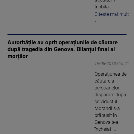
teribila ...
Citeste mai mult
›
Autoritățile au oprit operațiunile de căutare
după tragedia din Genova. Bilanțul final al
morților
19-08-2018 | 16:21
Operaţiunea de
căutare a
persoanelor
dispărute după
ce viductul
Morandi s-a
prăbuşit în
Genova s-a
încheiat ...