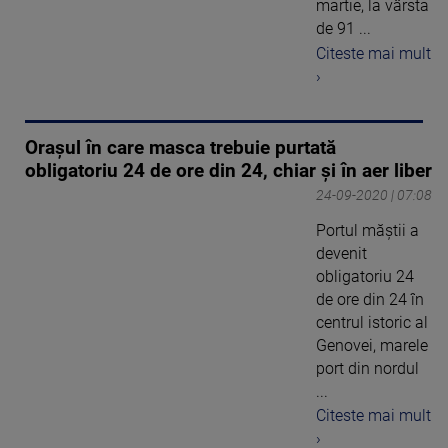
martie, la vârsta
de 91 ...
Citeste mai mult
›
Orașul în care masca trebuie purtată
obligatoriu 24 de ore din 24, chiar și în aer liber
24-09-2020 | 07:08
Portul măştii a
devenit
obligatoriu 24
de ore din 24 în
centrul istoric al
Genovei, marele
port din nordul
...
Citeste mai mult
›