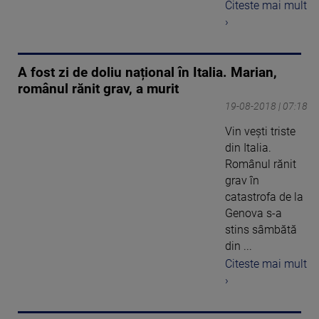
Citeste mai mult
›
A fost zi de doliu național în Italia. Marian,
românul rănit grav, a murit
19-08-2018 | 07:18
Vin veşti triste
din Italia.
Românul rănit
grav în
catastrofa de la
Genova s-a
stins sâmbătă
din ...
Citeste mai mult
›