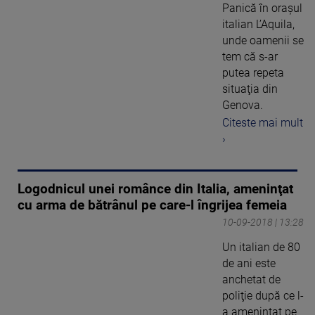
Panică în oraşul
italian L’Aquila,
unde oamenii se
tem că s-ar
putea repeta
situaţia din
Genova.
Citeste mai mult
›
Logodnicul unei românce din Italia, ameninţat
cu arma de bătrânul pe care-l îngrijea femeia
10-09-2018 | 13:28
Un italian de 80
de ani este
anchetat de
poliţie după ce l-
a ameninţat pe