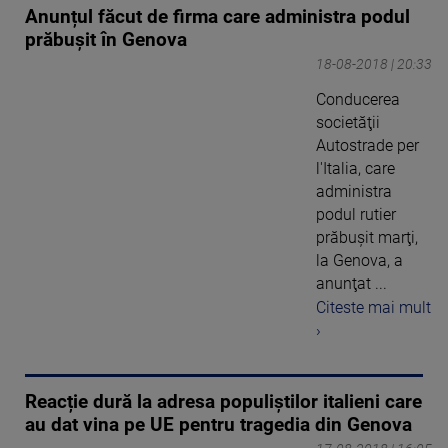
Anunțul făcut de firma care administra podul
prăbuşit în Genova
18-08-2018 | 20:33
Conducerea
societăţii
Autostrade per
l'Italia, care
administra
podul rutier
prăbuşit marţi,
la Genova, a
anunţat ...
Citeste mai mult
›
Reacție dură la adresa populiștilor italieni care
au dat vina pe UE pentru tragedia din Genova