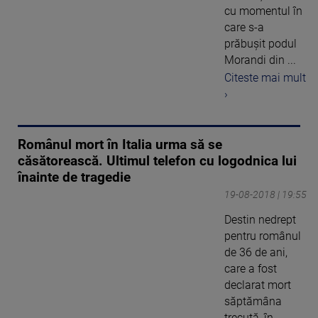
cu momentul în
care s-a
prăbușit podul
Morandi din ...
Citeste mai mult
›
Românul mort în Italia urma să se
căsătorească. Ultimul telefon cu logodnica lui
înainte de tragedie
19-08-2018 | 19:55
Destin nedrept
pentru românul
de 36 de ani,
care a fost
declarat mort
săptămâna
trecută, în