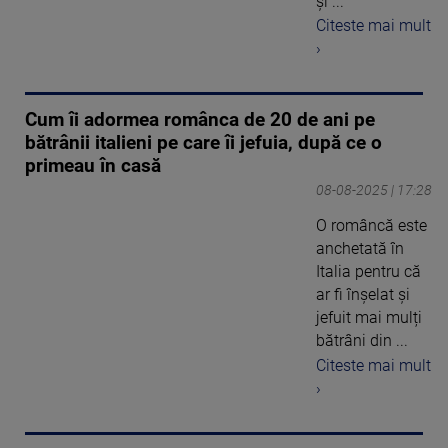
și ...
Citeste mai mult
›
Cum îi adormea românca de 20 de ani pe
bătrânii italieni pe care îi jefuia, după ce o
primeau în casă
08-08-2025 | 17:28
O româncă este
anchetată în
Italia pentru că
ar fi înșelat și
jefuit mai mulți
bătrâni din ...
Citeste mai mult
›