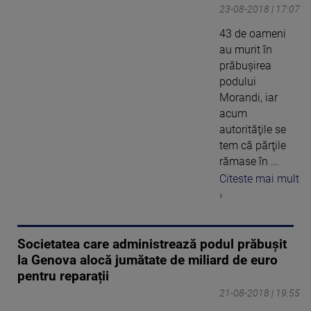
23-08-2018 | 17:07
43 de oameni
au murit în
prăbuşirea
podului
Morandi, iar
acum
autorităţile se
tem că părţile
rămase în ...
Citeste mai mult
›
Societatea care administrează podul prăbușit
la Genova alocă jumătate de miliard de euro
pentru reparații
21-08-2018 | 19:55