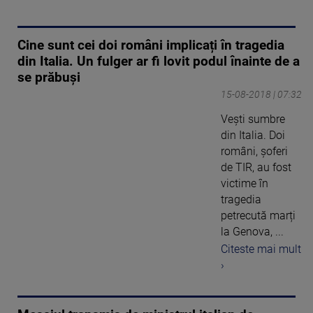
Cine sunt cei doi români implicați în tragedia
din Italia. Un fulger ar fi lovit podul înainte de a
se prăbuși
15-08-2018 | 07:32
Veşti sumbre
din Italia. Doi
români, şoferi
de TIR, au fost
victime în
tragedia
petrecută marți
la Genova, ...
Citeste mai mult
›