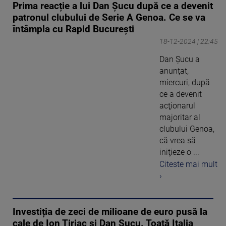
Prima reacție a lui Dan Șucu după ce a devenit
patronul clubului de Serie A Genoa. Ce se va
întâmpla cu Rapid București
18-12-2024 | 22:45
Dan Şucu a
anunţat,
miercuri, după
ce a devenit
acţionarul
majoritar al
clubului Genoa,
că vrea să
iniţieze o ...
Citeste mai mult
›
Investiția de zeci de milioane de euro pusă la
cale de Ion Țiriac și Dan Șucu. Toată Italia