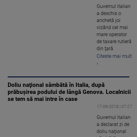
Guvernul italian
a deschis o
anchetă joi
vizând cel mai
mare operator
de taxare rutieră
din ţară.
Citeste mai mult
›
Doliu naţional sâmbătă în Italia, după
prăbuşirea podului de lângă Genova. Localnicii
se tem să mai intre în case
17-08-2018 | 07:27
Guvernul italian
a declarat zi de
doliu naţional