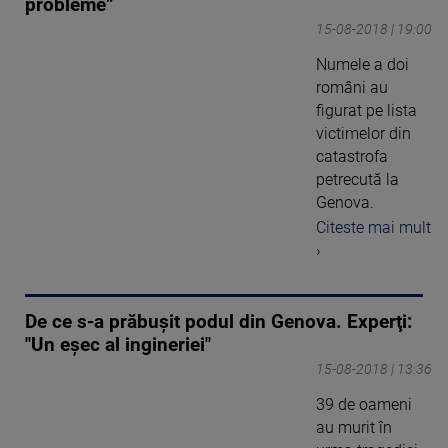
probleme”
15-08-2018 | 19:00
Numele a doi
români au
figurat pe lista
victimelor din
catastrofa
petrecută la
Genova.
Citeste mai mult
›
De ce s-a prăbuşit podul din Genova. Experţi:
"Un eşec al ingineriei"
15-08-2018 | 13:36
39 de oameni
au murit în