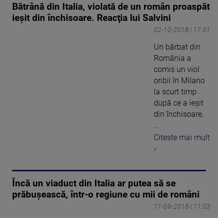
Bătrână din Italia, violată de un român proaspăt
ieşit din închisoare. Reacţia lui Salvini
02-10-2018 | 17:31
Un bărbat din
România a
comis un viol
oribil în Milano
la scurt timp
după ce a ieşit
din închisoare,
...
Citeste mai mult
›
Încă un viaduct din Italia ar putea să se
prăbuşească, într-o regiune cu mii de români
11-09-2018 | 11:53