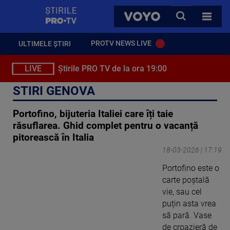
StirilePROTV
CAUTA
VOYO
TOATE 
PROTV NEWS LIVE
ULTIMELE ȘTIRI
LIVE
Știrile PRO TV de la ora 19:00
STIRI GENOVA
Portofino, bijuteria Italiei care îți taie
răsuflarea. Ghid complet pentru o vacanță
pitorească în Italia
18-03-2026 | 17:19
Portofino este o
carte poștală
vie, sau cel
puțin asta vrea
să pară. Vase
de croazieră de