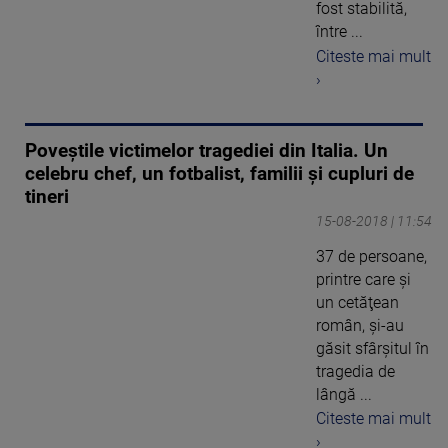
fost stabilită,
între ...
Citeste mai mult
›
Poveştile victimelor tragediei din Italia. Un
celebru chef, un fotbalist, familii şi cupluri de
tineri
15-08-2018 | 11:54
37 de persoane,
printre care şi
un cetăţean
român, şi-au
găsit sfârşitul în
tragedia de
lângă ...
Citeste mai mult
›