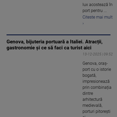
lux acostează în
port pentru ...
Citeste mai mult
›
Genova, bijuteria portuară a Italiei. Atracții,
gastronomie și ce să faci ca turist aici
13-12-2025 | 09:52
Genova, oraș-
port cu o istorie
bogată,
impresionează
prin combinația
dintre
arhitectură
medievală,
porturi pitorești