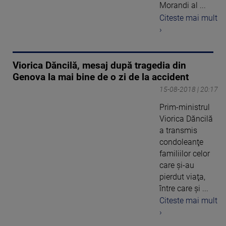
Morandi al ...
Citeste mai mult
›
Viorica Dăncilă, mesaj după tragedia din
Genova la mai bine de o zi de la accident
15-08-2018 | 20:17
Prim-ministrul
Viorica Dăncilă
a transmis
condoleanţe
familiilor celor
care şi-au
pierdut viaţa,
între care şi ...
Citeste mai mult
›