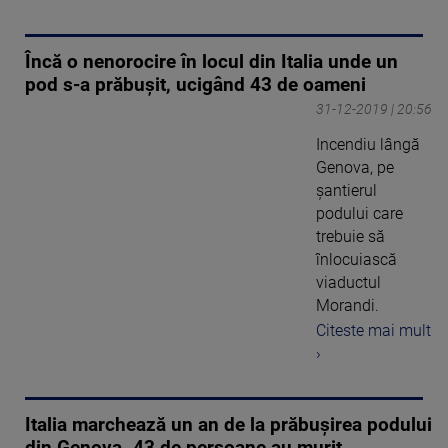
Încă o nenorocire în locul din Italia unde un
pod s-a prăbuşit, ucigând 43 de oameni
31-12-2019 | 20:56
Incendiu lângă
Genova, pe
şantierul
podului care
trebuie să
înlocuiască
viaductul
Morandi.
Citeste mai mult
›
Italia marchează un an de la prăbușirea podului
din Genova. 43 de persoane au murit