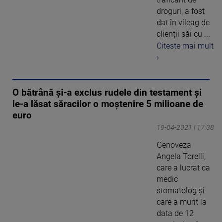
droguri, a fost
dat în vileag de
clienții săi cu ...
Citeste mai mult
›
O bătrână și-a exclus rudele din testament și
le-a lăsat săracilor o moștenire 5 milioane de
euro
19-04-2021 | 17:38
Genoveza
Angela Torelli,
care a lucrat ca
medic
stomatolog și
care a murit la
data de 12