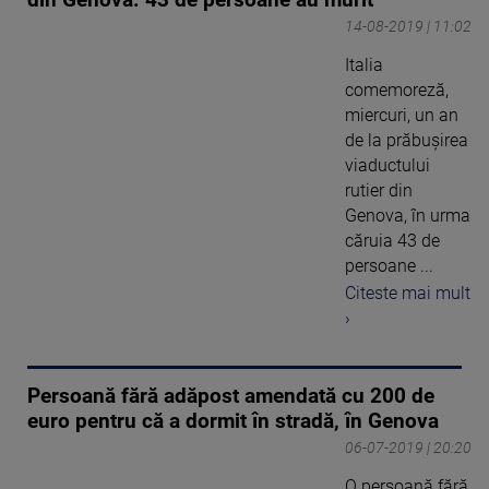
14-08-2019 | 11:02
Italia
comemoreză,
miercuri, un an
de la prăbușirea
viaductului
rutier din
Genova, în urma
căruia 43 de
persoane ...
Citeste mai mult
›
Persoană fără adăpost amendată cu 200 de
euro pentru că a dormit în stradă, în Genova
06-07-2019 | 20:20
O persoană fără