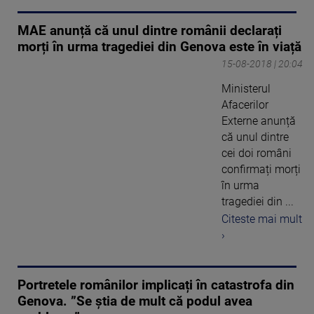
MAE anunță că unul dintre românii declarați
morți în urma tragediei din Genova este în viață
15-08-2018 | 20:04
Ministerul
Afacerilor
Externe anunță
că unul dintre
cei doi români
confirmați morți
în urma
tragediei din ...
Citeste mai mult
›
Portretele românilor implicați în catastrofa din
Genova. ”Se ştia de mult că podul avea