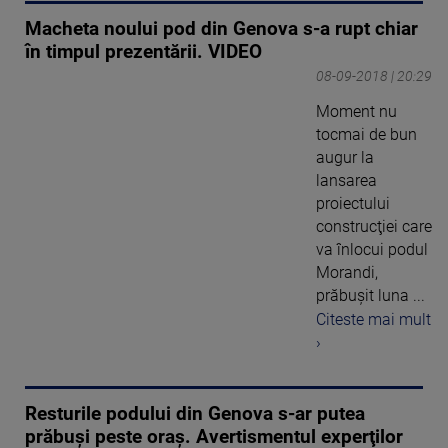
Macheta noului pod din Genova s-a rupt chiar
în timpul prezentării. VIDEO
08-09-2018 | 20:29
Moment nu
tocmai de bun
augur la
lansarea
proiectului
construcţiei care
va înlocui podul
Morandi,
prăbuşit luna ...
Citeste mai mult
›
Resturile podului din Genova s-ar putea
prăbuşi peste oraş. Avertismentul experţilor