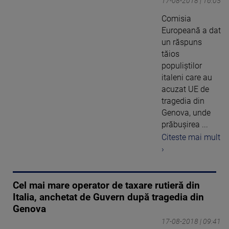
17-08-2018 | 16:05
Comisia
Europeană a dat
un răspuns
tăios
populiștilor
italeni care au
acuzat UE de
tragedia din
Genova, unde
prăbușirea ...
Citeste mai mult
›
Cel mai mare operator de taxare rutieră din
Italia, anchetat de Guvern după tragedia din
Genova
17-08-2018 | 09:41