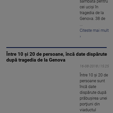
sâmbătă pentru
cei ucişi în
tragedia de la
Genova. 38 de
...
Citeste mai mult
›
Între 10 şi 20 de persoane, încă date dispărute
după tragedia de la Genova
16-08-2018 | 15:25
Între 10 şi 20 de
persoane sunt
încă date
dispărute după
prăbuşirea unei
porţiuni din
viaductul