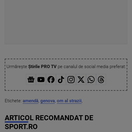
Urmărește
Știrile PRO TV
pe canalul de social media preferat:
Etichete:
amendă
,
genova
,
om al strazii
,
ARTICOL RECOMANDAT DE
SPORT.RO