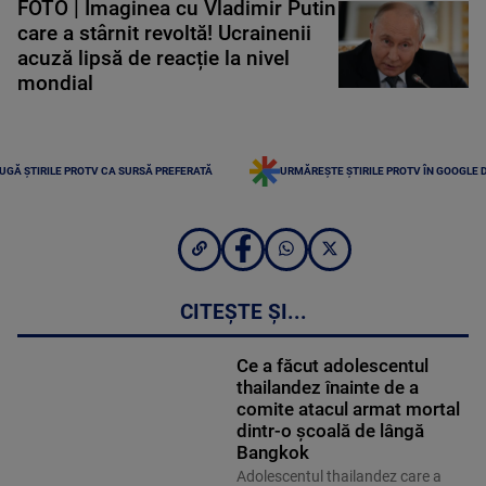
FOTO | Imaginea cu Vladimir Putin
care a stârnit revoltă! Ucrainenii
acuză lipsă de reacție la nivel
mondial
UGĂ ȘTIRILE PROTV CA SURSĂ PREFERATĂ
URMĂREȘTE ȘTIRILE PROTV ÎN GOOGLE 
CITEȘTE ȘI...
Ce a făcut adolescentul
thailandez înainte de a
comite atacul armat mortal
dintr-o școală de lângă
Bangkok
Adolescentul thailandez care a