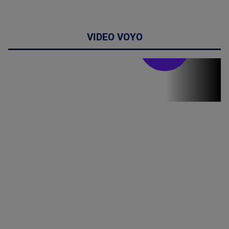
VIDEO VOYO
Stirile PRO TV
Stirile PRO
TV # 19.00 -
8 August
2026
MAI