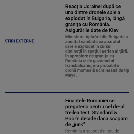
Reacția Ucrainei după ce
una dintre dronele sale a
explodat în Bulgaria, lângă
granița cu România.
Asigurările date de Kiev
Ministerul Apărării din Bulgaria a
STIRI EXTERNE
anunţat sâmbătă că aparatul
care a explodat în cursul
dimineţii în spaţiul aerian al ţării,
în apropiere de graniţa cu
România şi de gazoductul
transbalcanic, era probabil o
dronă momeală ucraineană de tip
Maya.
Finanțele României se
pregătesc pentru cel de-al
treilea test. Standard &
Poor’s decide dacă scapăm
de „junk”
România a scapat din nou de