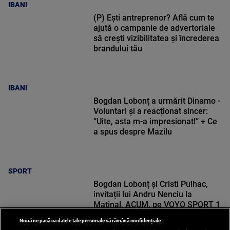
IBANI
(P) Ești antreprenor? Află cum te
ajută o campanie de advertoriale
să crești vizibilitatea și încrederea
brandului tău
IBANI
Bogdan Lobonț a urmărit Dinamo -
Voluntari și a reacționat sincer:
”Uite, asta m-a impresionat!” + Ce
a spus despre Mazilu
SPORT
Bogdan Lobonț și Cristi Pulhac,
invitații lui Andru Nenciu la
Matinal, ACUM, pe VOYO SPORT 1
Nouă ne pasă ca datele tale personale să rămână confidențiale