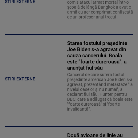
STIRI EXTERNE
comis atacul armat mortal într-o
şcoală de lângă Bangkok a avut o
armă cu aer comprimat confiscată
de un profesor anul trecut.
Starea fostului președinte
Joe Biden s-a agravat din
cauza cancerului. Boala
este "foarte dureroasă", a
anunțat fiul său
Cancerul de care suferă fostul
STIRI EXTERNE
preşedinte american Joe Biden s-a
agravat, prezentând metastaze "la
nivelul oaselor şi nu numai", a
declarat fiul său, Hunter, pentru
BBC, care a adăugat că boala este
"foarte dureroasă" şi "foarte
invalidantă".
Două avioane de linie au