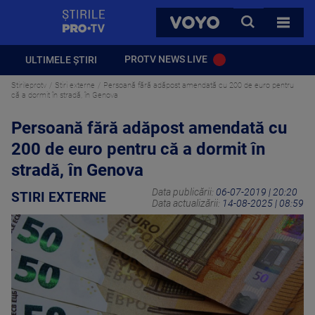
StirilePROTV
CAUTA
VOYO
TOATE 
PROTV NEWS LIVE
ULTIMELE ȘTIRI
Stirileprotv
Stiri externe
Persoană fără adăpost amendată cu 200 de euro pentru
că a dormit în stradă, în Genova
Persoană fără adăpost amendată cu
200 de euro pentru că a dormit în
stradă, în Genova
Data publicării:
06-07-2019 | 20:20
STIRI EXTERNE
Data actualizării:
14-08-2025 | 08:59