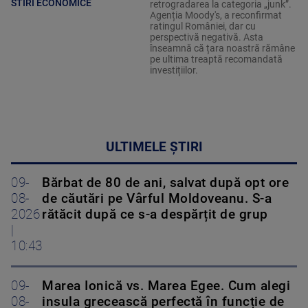
STIRI ECONOMICE
retrogradarea la categoria „junk”.
Agenția Moody's, a reconfirmat
ratingul României, dar cu
perspectivă negativă. Asta
înseamnă că țara noastră rămâne
pe ultima treaptă recomandată
investițiilor.
ULTIMELE ȘTIRI
09-
Bărbat de 80 de ani, salvat după opt ore
08-
de căutări pe Vârful Moldoveanu. S-a
2026
rătăcit după ce s-a despărțit de grup
|
10:43
09-
Marea Ionică vs. Marea Egee. Cum alegi
08-
insula grecească perfectă în funcție de