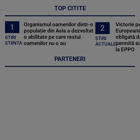
TOP CITITE
Organismul oamenilor dintr-o
Victorie p
1
2
populație din Asia a dezvoltat
Europeană
o abilitate pe care restul
obligată d
STIRI
ȘTIRI
oamenilor nu o au
permită au
STIINTA
ACTUALE
la EPPO
PARTENERI