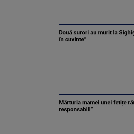
Două surori au murit la Sighi
în cuvinte”
Mărturia mamei unei fetițe ră
responsabili”