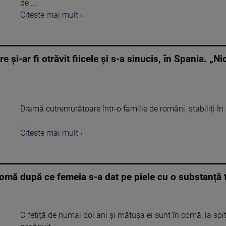
de ...
Citeste mai mult ›
 și-ar fi otrăvit fiicele și s-a sinucis, în Spania. „Ni
Dramă cutremurătoare într-o familie de români, stabiliți în
...
Citeste mai mult ›
comă după ce femeia s-a dat pe piele cu o substanță t
O fetiţă de numai doi ani şi mătuşa ei sunt în comă, la spi