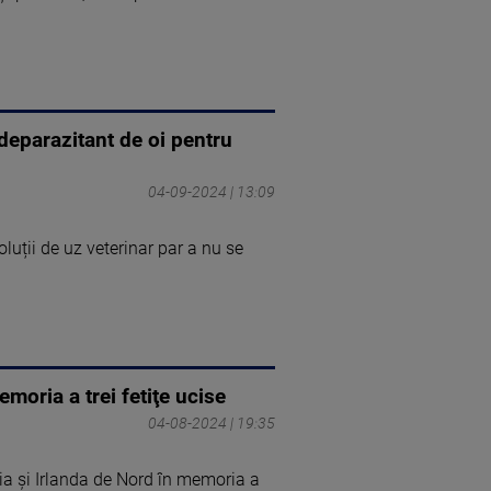
deparazitant de oi pentru
04-09-2024 | 13:09
oluții de uz veterinar par a nu se
moria a trei fetiţe ucise
04-08-2024 | 19:35
lia şi Irlanda de Nord în memoria a