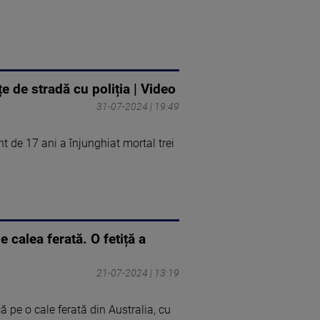
e de stradă cu poliția | Video
31-07-2024 | 19:49
t de 17 ani a înjunghiat mortal trei
 calea ferată. O fetiță a
21-07-2024 | 13:19
pe o cale ferată din Australia, cu