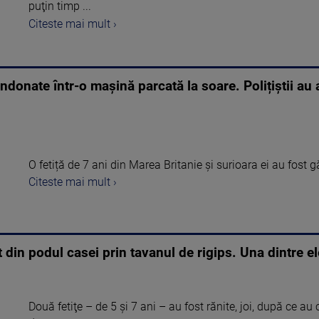
puţin timp ...
Citeste mai mult ›
andonate într-o mașină parcată la soare. Polițiștii au
O fetiță de 7 ani din Marea Britanie și surioara ei au fost 
Citeste mai mult ›
 din podul casei prin tavanul de rigips. Una dintre e
Două fetiţe – de 5 şi 7 ani – au fost rănite, joi, după ce au