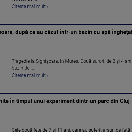
Citeste mai mult ›
șoara, după ce au căzut într-un bazin cu apă îngheța
Tragedie la Sighișoara, în Mureș. Două surori, de 2 și 4 an
bazin de ...
Citeste mai mult ›
nite în timpul unui experiment dintr-un parc din Cluj
Cele două fete de 7 și 11 ani, care au suferit arsuri pe față