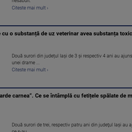
nesăbuit.
Citeste mai mult ›
e cu o substanță de uz veterinar avea substanța toxică
Două surori din județul Iași de 3 și respectiv 4 ani au ajuns
unei drame ...
Citeste mai mult ›
i arde carnea”. Ce se întâmplă cu fetițele spălate d
Două surori de trei, respectiv patru ani din judeţul Iaşi au 
ce s-au ...