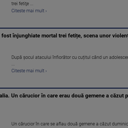
trei fetiţe ...
Citeste mai mult ›
fost înjunghiate mortal trei fetițe, scena unor violenț
După șocul atacului înfiorător cu cuțitul când un adolescen
...
Citeste mai mult ›
alia. Un cărucior în care erau două gemene a căzut pe
Un cărucior în care se aflau două gemene a căzut duminică 