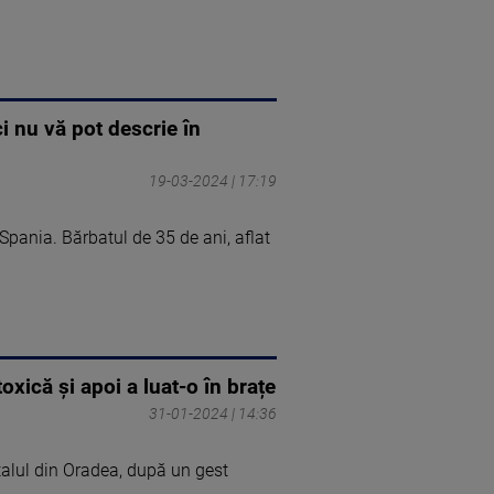
ci nu vă pot descrie în
19-03-2024 | 17:19
 Spania. Bărbatul de 35 de ani, aflat
oxică și apoi a luat-o în brațe
31-01-2024 | 14:36
talul din Oradea, după un gest