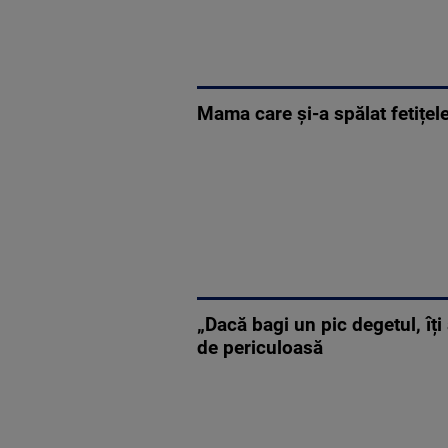
Mama care și-a spălat fetițel
„Dacă bagi un pic degetul, îț
de periculoasă