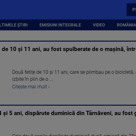
P
LTIMELE ȘTIRI
EMISIUNI INTEGRALE
VIDEO
ROMÂNIA,
de 10 și 11 ani, au fost spulberate de o mașină, într-
Două fetițe de 10 și 11 ani, care se plimbau pe o bicicletă,
izbite în plin de o ...
Citeste mai mult ›
4 și 5 ani, dispărute duminică din Târnăveni, au fost 