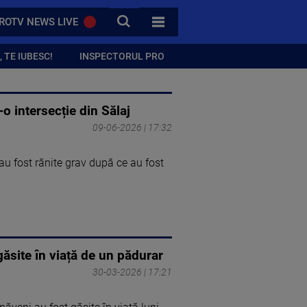
CAUTA
ROTV NEWS LIVE
TOATE CATEGORIILE
 TE IUBESC!
INSPECTORUL PRO
o intersecție din Sălaj
09-06-2026 | 17:32
 au fost rănite grav după ce au fost
găsite în viață de un pădurar
30-03-2026 | 17:21