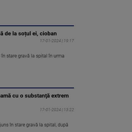
 de la soțul ei, cioban
17-01-2024 | 19:17
 în stare gravă la spital în urma
e mamă cu o substanţă extrem
17-01-2024 | 13:22
ajuns în stare gravă la spital, după