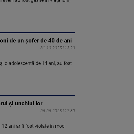
veni au fost găsite în viață luni,
etoni de un șofer de 40 de ani
31-10-2025 | 13:20
i și o adolescentă de 14 ani, au fost
ul și unchiul lor
06-06-2025 | 17:39
12 ani ar fi fost violate în mod