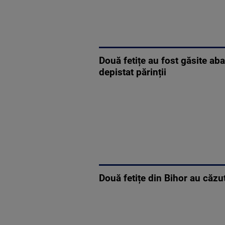
Două fetițe au fost găsite ab
depistat părinții
Două fetițe din Bihor au căzut