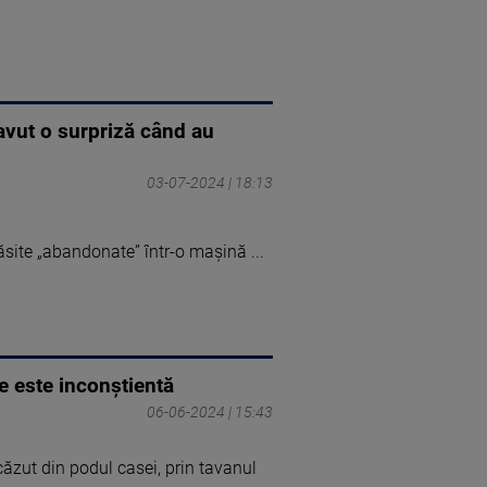
 avut o surpriză când au
03-07-2024 | 18:13
găsite „abandonate” într-o mașină ...
le este inconștientă
06-06-2024 | 15:43
 căzut din podul casei, prin tavanul