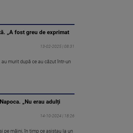
tă. „A fost greu de exprimat
13-02-2025 | 08:31
i, au murit după ce au căzut într-un
-Napoca. „Nu erau adulți
14-10-2024 | 18:26
 și pe mâini, în timp ce asistau la un