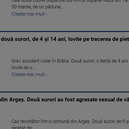
Cele două copile dispărute duminică după-amiază din Târnă
30 martie, de un pădurar, ...
Citeste mai mult ›
: două surori, de 4 și 14 ani, lovite pe trecerea de pi
Grav accident rutier în Brăila. Două surori, o fetiță de 4 an
lovite de o ...
Citeste mai mult ›
din Argeș. Două surori au fost agresate sexual de văr
Caz revoltător într-o comună din Argeș. Două surori de 9 și 
repetat de ...