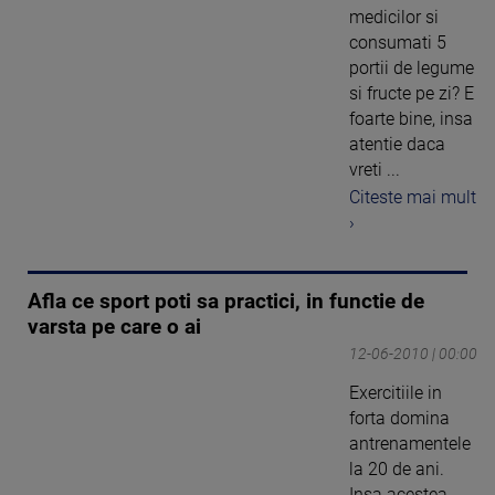
medicilor si
consumati 5
portii de legume
si fructe pe zi? E
foarte bine, insa
atentie daca
vreti ...
Citeste mai mult
›
Afla ce sport poti sa practici, in functie de
varsta pe care o ai
12-06-2010 | 00:00
Exercitiile in
forta domina
antrenamentele
la 20 de ani.
Insa acestea