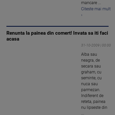
mancare ...
Citeste mai mult
›
Renunta la painea din comert! Invata sa iti faci
acasa
31-10-2009 | 00:00
Alba sau
neagra, de
secara sau
graham, cu
seminte, cu
nuca sau
parmezan.
Indiferent de
reteta, painea
nu lipseste din
...