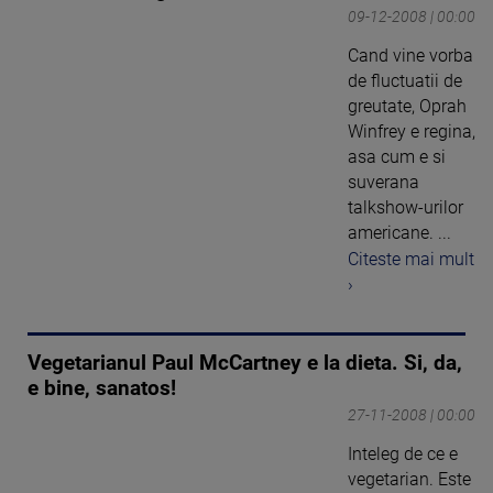
09-12-2008 | 00:00
Cand vine vorba
de fluctuatii de
greutate, Oprah
Winfrey e regina,
asa cum e si
suverana
talkshow-urilor
americane. ...
Citeste mai mult
›
Vegetarianul Paul McCartney e la dieta. Si, da,
e bine, sanatos!
27-11-2008 | 00:00
Inteleg de ce e
vegetarian. Este