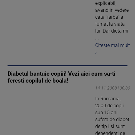
explicabil,
avand in vedere
cata "iarba" a
fumat la viata
lui. Dar dieta mi
...
Citeste mai mult
›
Diabetul bantuie copiii! Vezi aici cum sa-ti
feresti copilul de boala!
14-11-2008 | 00:00
In Romania,
2500 de copii
sub 15 ani
sufera de diabet
de tip I si sunt
dependenti de