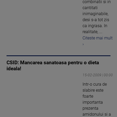
combinatii si in
cantitati
inimaginabile,
desi s-a tot zis
ca ingrasa. In
realitate, ...
Citeste mai mult
›
CSID: Mancarea sanatoasa pentru o dieta
ideala!
15-02-2009 | 00:00
Intr-o cura de
slabire este
foarte
importanta
prezenta
amidonului si a