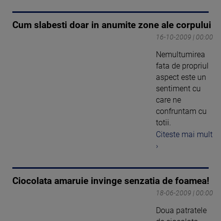
Cum slabesti doar in anumite zone ale corpului
16-10-2009 | 00:00
Nemultumirea
fata de propriul
aspect este un
sentiment cu
care ne
confruntam cu
totii.
Citeste mai mult
›
Ciocolata amaruie invinge senzatia de foamea!
18-06-2009 | 00:00
Doua patratele