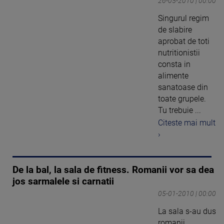
26-05-2010 | 00:00
Singurul regim
de slabire
aprobat de toti
nutritionistii
consta in
alimente
sanatoase din
toate grupele.
Tu trebuie ...
Citeste mai mult
›
De la bal, la sala de fitness. Romanii vor sa dea
jos sarmalele si carnatii
05-01-2010 | 00:00
La sala s-au dus
romanii