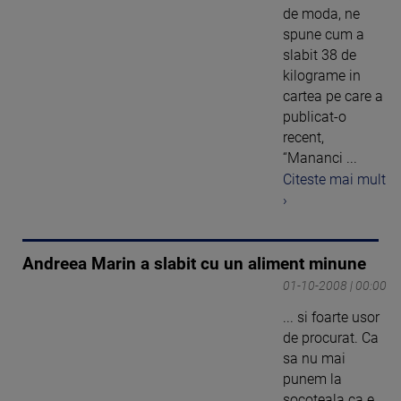
de moda, ne
spune cum a
slabit 38 de
kilograme in
cartea pe care a
publicat-o
recent,
“Mananci ...
Citeste mai mult
›
Andreea Marin a slabit cu un aliment minune
01-10-2008 | 00:00
... si foarte usor
de procurat. Ca
sa nu mai
punem la
socoteala ca e