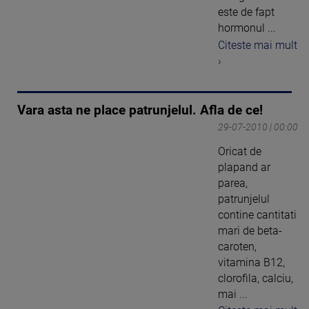
este de fapt
hormonul ...
Citeste mai mult
›
Vara asta ne place patrunjelul. Afla de ce!
29-07-2010 | 00:00
Oricat de
plapand ar
parea,
patrunjelul
contine cantitati
mari de beta-
caroten,
vitamina B12,
clorofila, calciu,
mai ...