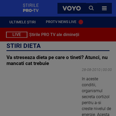
StirilePROTV
CAUTA
VOYO
TOATE 
PROTV NEWS LIVE
ULTIMELE ȘTIRI
LIVE
Știrile PRO TV ale dimineții
STIRI DIETA
Va streseaza dieta pe care o tineti? Atunci, nu
mancati cat trebuie
28-08-2010 | 00:00
In aceste
conditii,
organismul
secreta cortizol
pentru a-si
creste nivelul de
energie. Acesta