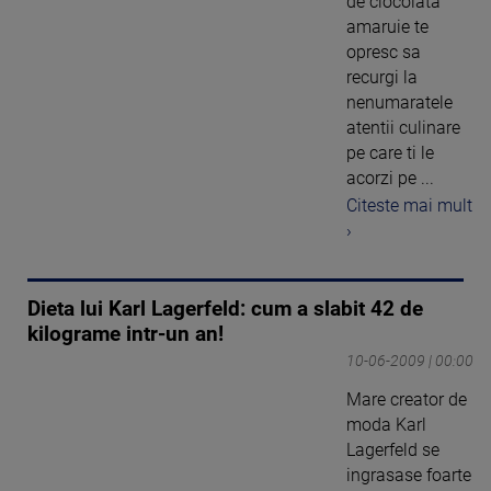
de ciocolata
amaruie te
opresc sa
recurgi la
nenumaratele
atentii culinare
pe care ti le
acorzi pe ...
Citeste mai mult
›
Dieta lui Karl Lagerfeld: cum a slabit 42 de
kilograme intr-un an!
10-06-2009 | 00:00
Mare creator de
moda Karl
Lagerfeld se
ingrasase foarte