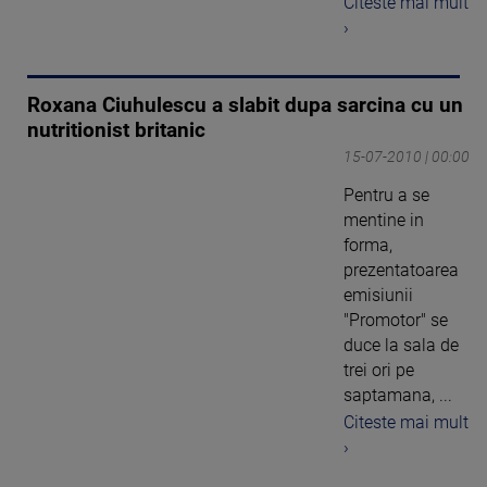
Citeste mai mult
›
Roxana Ciuhulescu a slabit dupa sarcina cu un
nutritionist britanic
15-07-2010 | 00:00
Pentru a se
mentine in
forma,
prezentatoarea
emisiunii
"Promotor" se
duce la sala de
trei ori pe
saptamana, ...
Citeste mai mult
›