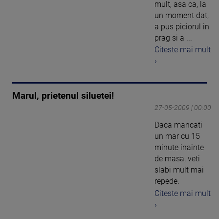
mult, asa ca, la
un moment dat,
a pus piciorul in
prag si a ...
Citeste mai mult
›
Marul, prietenul siluetei!
27-05-2009 | 00:00
Daca mancati
un mar cu 15
minute inainte
de masa, veti
slabi mult mai
repede.
Citeste mai mult
›