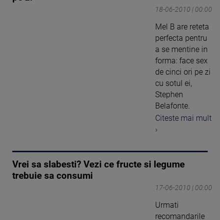
18-06-2010 | 00:00
Mel B are reteta
perfecta pentru
a se mentine in
forma: face sex
de cinci ori pe zi
cu sotul ei,
Stephen
Belafonte.
Citeste mai mult
›
Vrei sa slabesti? Vezi ce fructe si legume
trebuie sa consumi
17-06-2010 | 00:00
Urmati
recomandarile