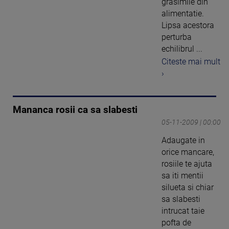
grasimile din
alimentatie.
Lipsa acestora
perturba
echilibrul ...
Citeste mai mult
›
Mananca rosii ca sa slabesti
05-11-2009 | 00:00
Adaugate in
orice mancare,
rosiile te ajuta
sa iti mentii
silueta si chiar
sa slabesti
intrucat taie
pofta de