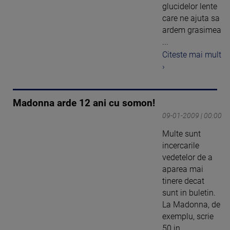
glucidelor lente
care ne ajuta sa
ardem grasimea
...
Citeste mai mult
›
Madonna arde 12 ani cu somon!
09-01-2009 | 00:00
Multe sunt
incercarile
vedetelor de a
aparea mai
tinere decat
sunt in buletin.
La Madonna, de
exemplu, scrie
50 in ...