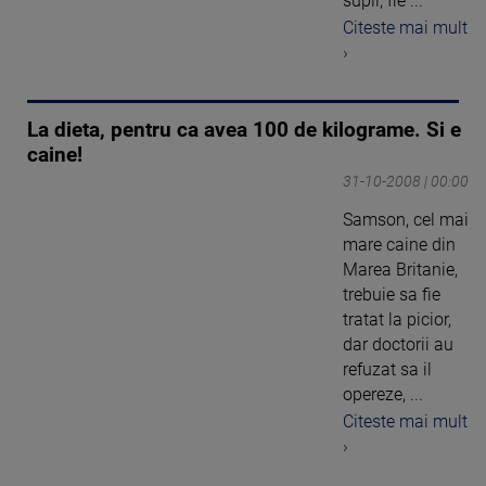
supli, fie ...
Citeste mai mult
›
La dieta, pentru ca avea 100 de kilograme. Si e
caine!
31-10-2008 | 00:00
Samson, cel mai
mare caine din
Marea Britanie,
trebuie sa fie
tratat la picior,
dar doctorii au
refuzat sa il
opereze, ...
Citeste mai mult
›