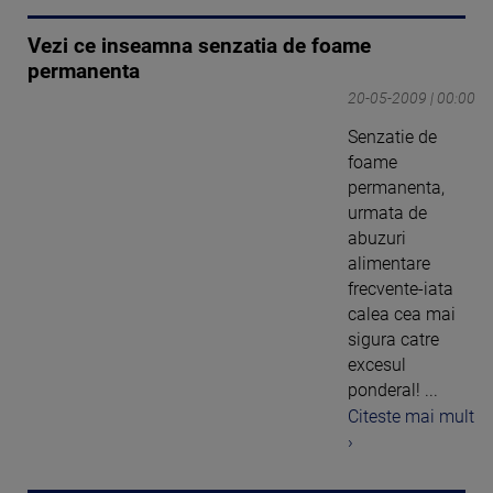
Vezi ce inseamna senzatia de foame
permanenta
20-05-2009 | 00:00
Senzatie de
foame
permanenta,
urmata de
abuzuri
alimentare
frecvente-iata
calea cea mai
sigura catre
excesul
ponderal! ...
Citeste mai mult
›