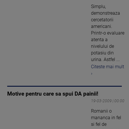
Simplu,
demonstreaza
cercetatorii
americani.
Printr-o evaluare
atenta a
nivelului de
potasiu din
urina. Astfel ...
Citeste mai mult
›
Motive pentru care sa spui DA painii!
19-03-2009 | 00:00
Romanii o
mananca in fel
si fel de