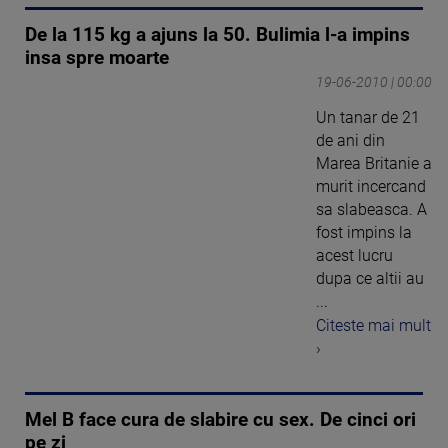
De la 115 kg a ajuns la 50. Bulimia l-a impins
insa spre moarte
19-06-2010 | 00:00
Un tanar de 21
de ani din
Marea Britanie a
murit incercand
sa slabeasca. A
fost impins la
acest lucru
dupa ce altii au
...
Citeste mai mult
›
Mel B face cura de slabire cu sex. De cinci ori
pe zi