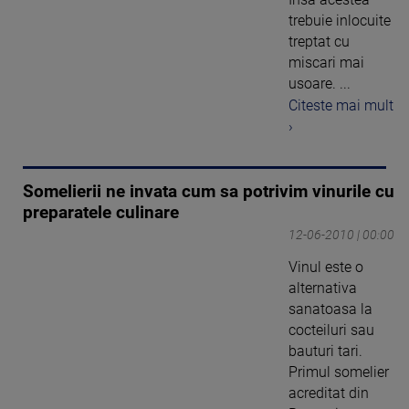
trebuie inlocuite
treptat cu
miscari mai
usoare. ...
Citeste mai mult
›
Somelierii ne invata cum sa potrivim vinurile cu
preparatele culinare
12-06-2010 | 00:00
Vinul este o
alternativa
sanatoasa la
cocteiluri sau
bauturi tari.
Primul somelier
acreditat din