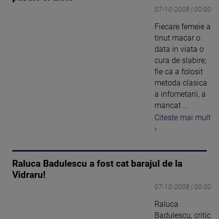
07-10-2008 | 00:00
Fiecare femeie a
tinut macar o
data in viata o
cura de slabire;
fie ca a folosit
metoda clasica
a infometarii, a
mancat ...
Citeste mai mult
›
Raluca Badulescu a fost cat barajul de la
Vidraru!
07-10-2008 | 00:00
Raluca
Badulescu, critic